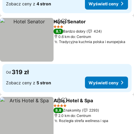
Zobacz ceny z
4 stron
Wyświetl ceny
Hotel Senator
Udostępnij
Dodaj do ulubionych
3 Kategoria
8,1
Bardzo dobry
424
0.6 km do: Centrum
Tradycyjna kuchnia polska i europejska
319 zł
Od
Zobacz ceny z
5 stron
Wyświetl ceny
Artis Hotel & Spa
Udostępnij
Dodaj do ulubionych
4 Kategoria
8,8
Znakomity
2293
2.0 km do: Centrum
Rozległa strefa wellness i spa