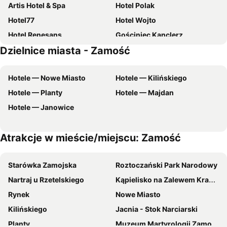
Artis Hotel & Spa
Hotel Polak
Hotel77
Hotel Wojto
Hotel Renesans
Gościniec Kanclerz
Dzielnice miasta - Zamość
Karczma Zamojszczyzna
Hotel Junior
Artis Dom Gościnny
Hotel Jubilat
Hotele — Nowe Miasto
Hotele — Kilińskiego
Motel Korona
Pokoje Stare Miasto
Hotele — Planty
Hotele — Majdan
Hotel Marina
Piękne Roztocze
Hotele — Janowice
Arte
Stadnina koni Tarka
Hotel Orzeł
Domek Letniskowy Pod Brzozami
Atrakcje w mieście/miejscu: Zamość
Agroturystyka Susełek
Hotel Starowka Zamosc
Starówka Zamojska
Roztoczański Park Narodowy
Nartraj u Rzetelskiego
Kąpielisko na Zalewem Krasnobrodzkim
Rynek
Nowe Miasto
Kilińskiego
Jacnia - Stok Narciarski
Planty
Muzeum Martyrologii Zamojszczyzny Rotunda