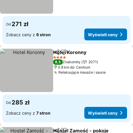
271 zł
Od
Zobacz ceny z
6 stron
Wyświetl ceny
Hotel Koronny
Udostępnij
Dodaj do ulubionych
4 Kategoria
8,5
Znakomity
2071
0.8 km do: Centrum
Relaksujące masaże i sauna
285 zł
Od
Zobacz ceny z
7 stron
Wyświetl ceny
Hostel Zamość - pokoje