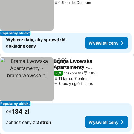
0.6 km do: Centrum
Popularny obiekt
Wybierz daty, aby sprawdzić
Wyświetl ceny
dokładne ceny
Brama Lwowska
Udostępnij
Dodaj do ulubionych
Apartamenty -
bramalwowska pl
8,9
Znakomity
183
1.1 km do: Centrum
Uroczy ogród i taras
Popularny obiekt
184 zł
Od
Zobacz ceny z
2 stron
Wyświetl ceny