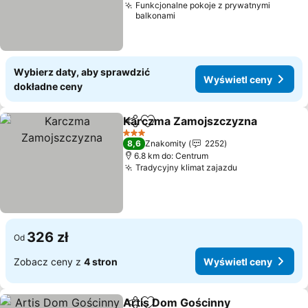
Funkcjonalne pokoje z prywatnymi
balkonami
Wybierz daty, aby sprawdzić
Wyświetl ceny
dokładne ceny
Karczma Zamojszczyzna
Udostępnij
Dodaj do ulubionych
3 Kategoria
8,6
Znakomity
2252
6.8 km do: Centrum
Tradycyjny klimat zajazdu
326 zł
Od
Zobacz ceny z
4 stron
Wyświetl ceny
Artis Dom Gościnny