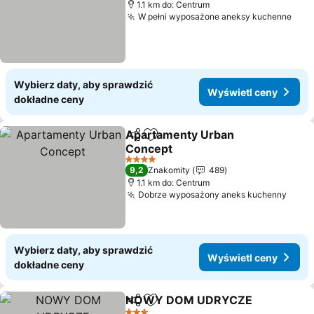
1.1 km do: Centrum
W pełni wyposażone aneksy kuchenne
Wybierz daty, aby sprawdzić
Wyświetl ceny
dokładne ceny
Apartamenty Urban
Udostępnij
Dodaj do ulubionych
Concept
4 Kategoria
9,2
Znakomity
489
1.1 km do: Centrum
Dobrze wyposażony aneks kuchenny
Wybierz daty, aby sprawdzić
Wyświetl ceny
dokładne ceny
NOWY DOM UDRYCZE
Udostępnij
Dodaj do ulubionych