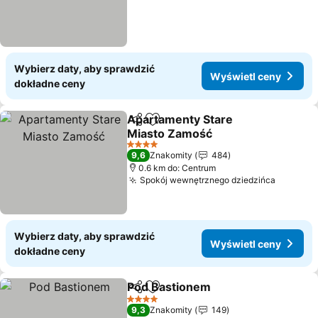
Wybierz daty, aby sprawdzić
Wyświetl ceny
dokładne ceny
Apartamenty Stare
Udostępnij
Dodaj do ulubionych
Miasto Zamość
4 Kategoria
9,6
Znakomity
484
0.6 km do: Centrum
Spokój wewnętrznego dziedzińca
Wybierz daty, aby sprawdzić
Wyświetl ceny
dokładne ceny
Pod Bastionem
Udostępnij
Dodaj do ulubionych
4 Kategoria
9,3
Znakomity
149