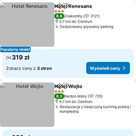
Hotel Renesans
Udostępnij
Dodaj do ulubionych
3 Kategoria
8,6
Znakomity
3121
0.7 km do: Centrum
Dedykowany prywatny parking
Popularny obiekt
319 zł
Od
Zobacz ceny z
3 stron
Wyświetl ceny
Hotel Wojto
Udostępnij
Dodaj do ulubionych
3 Kategoria
8,3
Bardzo dobry
725
4.7 km do: Centrum
Restauracja z tradycyjną kuchnią polską i
europejską