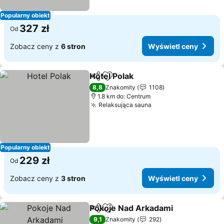
Popularny obiekt
327 zł
Od
Zobacz ceny z
6 stron
Wyświetl ceny
Hotel Polak
Udostępnij
Dodaj do ulubionych
8,8
Znakomity
1108
1.8 km do: Centrum
Relaksująca sauna
Popularny obiekt
229 zł
Od
Zobacz ceny z
3 stron
Wyświetl ceny
Pokoje Nad Arkadami
Udostępnij
Dodaj do ulubionych
9,1
Znakomity
292