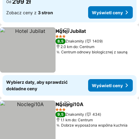
299 zł
Od
Zobacz ceny z
3 stron
Wyświetl ceny
Hotel Jubilat
Udostępnij
Dodaj do ulubionych
3 Kategoria
8,5
Znakomity
1409
2.0 km do: Centrum
Centrum odnowy biologicznej z sauną
Wybierz daty, aby sprawdzić
Wyświetl ceny
dokładne ceny
Noclegi10A
Udostępnij
Dodaj do ulubionych
3 Kategoria
9,5
Znakomity
434
1.1 km do: Centrum
Dobrze wyposażona wspólna kuchnia