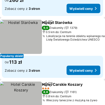
260 zł
Od
Zobacz ceny z
3 stron
Wyświetl ceny
Hostel Starówka
Udostępnij
Dodaj do ulubionych
9,0
Znakomity
1379
0.5 km do: Centrum
Lokalizacja na terenie obiektu wpisanego na
Listę Światowego Dziedzictwa UNESCO
Popularny obiekt
113 zł
Od
Zobacz ceny z
3 stron
Wyświetl ceny
Hotel Carskie Koszary
Udostępnij
Dodaj do ulubionych
3 Kategoria
8,6
Znakomity
1161
0.8 km do: Centrum
Wieczory taneczne z muzyką na żywo