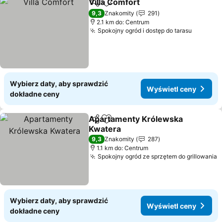
Villa Comfort
Udostępnij
Dodaj do ulubionych
9,3
Znakomity
291
2.1 km do: Centrum
Spokojny ogród i dostęp do tarasu
Wybierz daty, aby sprawdzić
Wyświetl ceny
dokładne ceny
Apartamenty Królewska
Udostępnij
Dodaj do ulubionych
Kwatera
9,3
Znakomity
287
1.1 km do: Centrum
Spokojny ogród ze sprzętem do grillowania
Wybierz daty, aby sprawdzić
Wyświetl ceny
dokładne ceny