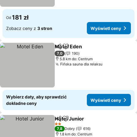
181 zł
Od
Zobacz ceny z
3 stron
Wyświetl ceny
Motel Eden
Udostępnij
Dodaj do ulubionych
7,0
190
5.8 km do: Centrum
Fińska sauna dla relaksu
Wybierz daty, aby sprawdzić
Wyświetl ceny
dokładne ceny
Hotel Junior
Udostępnij
Dodaj do ulubionych
2 Kategoria
7,8
Dobry
616
1.8 km do: Centrum