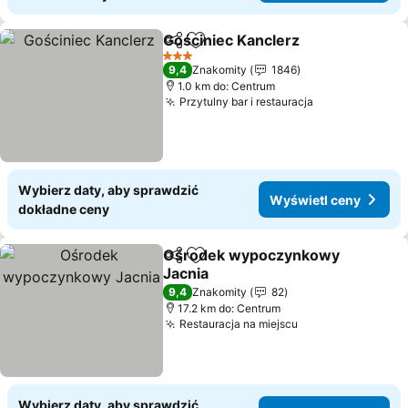
Gościniec Kanclerz
Udostępnij
Dodaj do ulubionych
3 Kategoria
9,4
Znakomity
1846
1.0 km do: Centrum
Przytulny bar i restauracja
Wybierz daty, aby sprawdzić
Wyświetl ceny
dokładne ceny
Ośrodek wypoczynkowy
Udostępnij
Dodaj do ulubionych
Jacnia
9,4
Znakomity
82
17.2 km do: Centrum
Restauracja na miejscu
Wybierz daty, aby sprawdzić