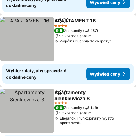
Wyświetl ceny
dokładne ceny
APARTAMENT 16
Udostępnij
Dodaj do ulubionych
4 Kategoria
9,5
Znakomity
287
2.1 km do: Centrum
Wspólna kuchnia do dyspozycji
Wybierz daty, aby sprawdzić
Wyświetl ceny
dokładne ceny
Apartamenty
Udostępnij
Dodaj do ulubionych
Sienkiewicza 8
4 Kategoria
9,8
Znakomity
149
1.2 km do: Centrum
Elegancki i funkcjonalny wystrój
apartamentu