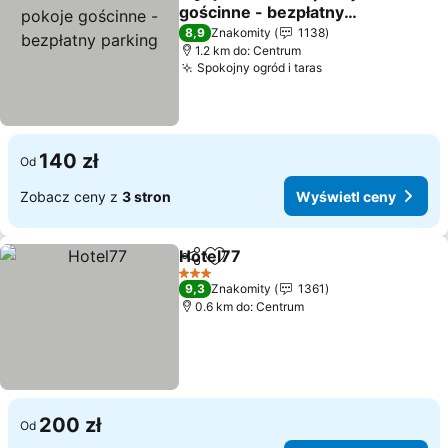
Udostępnij
Dodaj do ulubionych
gościnne - bezpłatny
parking
8,9
Znakomity
1138
1.2 km do: Centrum
Spokojny ogród i taras
140 zł
Od
Zobacz ceny z
3 stron
Wyświetl ceny
Hotel77
Udostępnij
Dodaj do ulubionych
3 Kategoria
9,3
Znakomity
1361
0.6 km do: Centrum
200 zł
Od