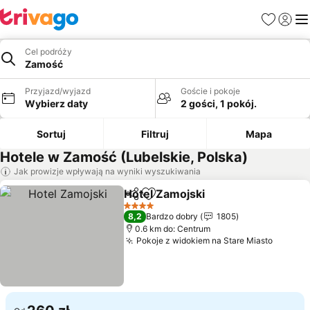
Ulubione
Zaloguj
Me
Cel podróży
Zamość
Przyjazd/wyjazd
Goście i pokoje
Wybierz daty
2 gości, 1 pokój.
Sortuj
Filtruj
Mapa
Hotele w Zamość (Lubelskie, Polska)
Jak prowizje wpływają na wyniki wyszukiwania
Hotel Zamojski
Udostępnij
Dodaj do ulubionych
4 Kategoria
8,2
Bardzo dobry
1805
0.6 km do: Centrum
Pokoje z widokiem na Stare Miasto