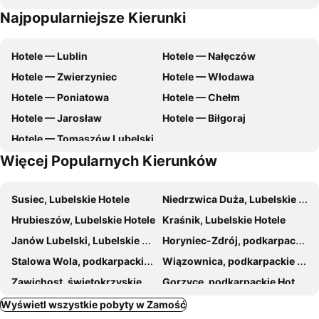
Najpopularniejsze Kierunki
Majdan
Janowice
Chełmowa Góra – Krasnobród
Bobliwo - Stok Narciarski
Hotele — Lublin
Hotele — Nałęczów
Park Miejski
Junior
Hotele — Zwierzyniec
Hotele — Włodawa
Szopowe
Hotele — Poniatowa
Hotele — Chełm
Hotele — Jarosław
Hotele — Biłgoraj
Hotele — Tomaszów Lubelski
Więcej Popularnych Kierunków
Susiec, Lubelskie Hotele
Niedrzwica Duża, Lubelskie Hotele
Hrubieszów, Lubelskie Hotele
Kraśnik, Lubelskie Hotele
Janów Lubelski, Lubelskie Hotele
Horyniec-Zdrój, podkarpackie Hotele
Stalowa Wola, podkarpackie Hotele
Wiązownica, podkarpackie Hotele
Zawichost, świętokrzyskie Hotele
Gorzyce, podkarpackie Hotele
Józefów, Lubelskie Hotele
Świdnik, Lubelskie Hotele
Wyświetl wszystkie pobyty w Zamość