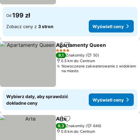
199 zł
Od
Zobacz ceny z
3 stron
Wyświetl ceny
Apartamenty Queen
Udostępnij
Dodaj do ulubionych
4 Kategoria
9,1
Znakomity
50
0.5 km do: Centrum
Nowoczesne zakwaterowanie z widokiem
na miasto
Wybierz daty, aby sprawdzić
Wyświetl ceny
dokładne ceny
Arte
Udostępnij
Dodaj do ulubionych
9,3
Znakomity
646
0.6 km do: Centrum