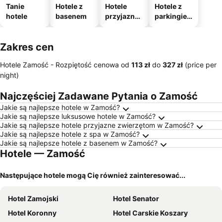
Tanie
Hotele z
Hotele
Hotele z
hotele
basenem
przyjazne
parkingie
zwierzęto
m
m
Zakres cen
Hotele Zamość -
Rozpiętość cenowa
od
‎113 zł
do
‎327 zł
(price per
night)
Najczęściej Zadawane Pytania o Zamość
Jakie są najlepsze hotele w Zamość?
Jakie są najlepsze luksusowe hotele w Zamość?
Jakie są najlepsze hotele przyjazne zwierzętom w Zamość?
Jakie są najlepsze hotele z spa w Zamość?
Jakie są najlepsze hotele z basenem w Zamość?
Hotele — Zamość
Następujące hotele mogą Cię również zainteresować...
Hotel Zamojski
Hotel Senator
Hotel Koronny
Hotel Carskie Koszary