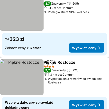
Udostępnij
Dodaj do ulubionych
8,7
Znakomity
605
2.1 km do: Centrum
Rozległa strefa SPA i wellness
323 zł
Od
Zobacz ceny z
6 stron
Wyświetl ceny
Piękne Roztocze
Udostępnij
Dodaj do ulubionych
4 Kategoria
9,7
Znakomity
221
4.3 km do: Centrum
Wypożyczalnia rowerów do zwiedzania
Roztocza
Wybierz daty, aby sprawdzić
Wyświetl ceny
dokładne ceny