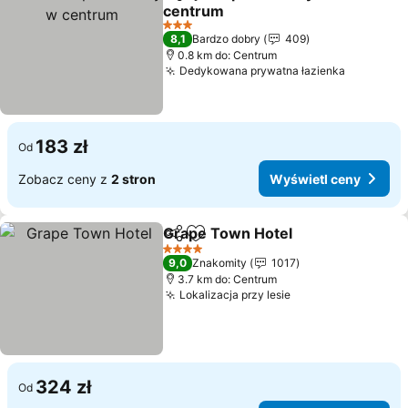
Udostępnij
Dodaj do ulubionych
centrum
Wyświetl ceny
3 Kategoria
8,1
Bardzo dobry
409
0.8 km do: Centrum
Dedykowana prywatna łazienka
Wyświetl
183 zł
Od
Zobacz ceny z
2 stron
Wyświetl ceny
Grape Town Hotel
Udostępnij
Dodaj do ulubionych
Wyświet
4 Kategoria
9,0
Znakomity
1017
3.7 km do: Centrum
Lokalizacja przy lesie
Wyświetl ceny
324 zł
Od