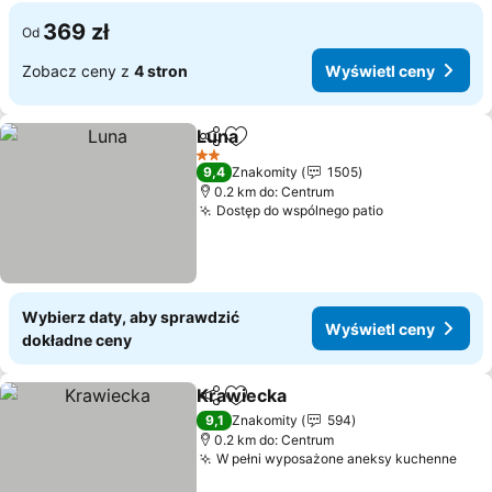
369 zł
Od
Zobacz ceny z
4 stron
Wyświetl ceny
Luna
Udostępnij
Dodaj do ulubionych
Wyświetl ceny
2 Kategoria
9,4
Znakomity
1505
0.2 km do: Centrum
Dostęp do wspólnego patio
Wyświetl ce
Wybierz daty, aby sprawdzić
Wyświetl ceny
dokładne ceny
Krawiecka
Udostępnij
Dodaj do ulubionych
Wyświetl ceny
9,1
Znakomity
594
0.2 km do: Centrum
W pełni wyposażone aneksy kuchenne
Wyś