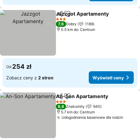
Jazzgot Apartamenty
Udostępnij
Dodaj do ulubionych
Wyśw
3 Kategoria
7,6
Dobry
1189
0.5 km do: Centrum
254 zł
Od
Zobacz ceny z
2 stron
Wyświetl ceny
An-Son Apartamenty
Udostępnij
Dodaj do ulubionych
Wyśw
3 Kategoria
8,8
Znakomity
940
5.7 km do: Centrum
Udogodnienia basenowe dla rodzin
Wyświe