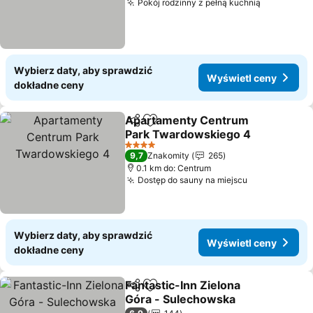
Pokój rodzinny z pełną kuchnią
Wyświetl 
Wybierz daty, aby sprawdzić
Wyświetl ceny
dokładne ceny
Apartamenty Centrum
Udostępnij
Dodaj do ulubionych
Park Twardowskiego 4
Wyświetl ceny
4 Kategoria
9,7
Znakomity
265
0.1 km do: Centrum
Dostęp do sauny na miejscu
Wyświetl ce
Wybierz daty, aby sprawdzić
Wyświetl ceny
dokładne ceny
Fantastic-Inn Zielona
Udostępnij
Dodaj do ulubionych
Góra - Sulechowska