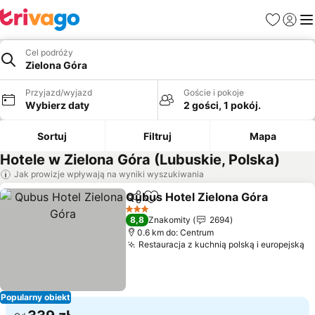
Ulubione
Zaloguj
Me
Cel podróży
Zielona Góra
Przyjazd/wyjazd
Goście i pokoje
Wybierz daty
2 gości, 1 pokój.
Sortuj
Filtruj
Mapa
Hotele w Zielona Góra (Lubuskie, Polska)
Jak prowizje wpływają na wyniki wyszukiwania
Qubus Hotel Zielona Góra
Udostępnij
Dodaj do ulubionych
3 Kategoria
8,8
Znakomity
2694
0.6 km do: Centrum
Restauracja z kuchnią polską i europejską
W
Popularny obiekt