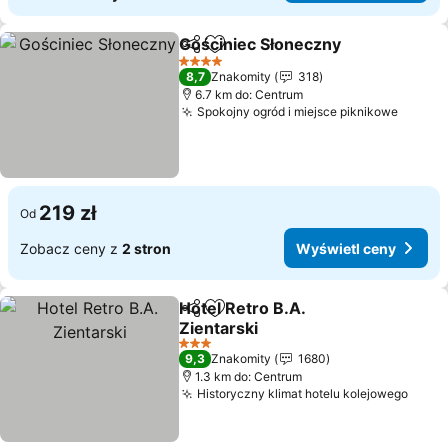
Gościniec Słoneczny
Udostępnij
Dodaj do ulubionych
Wyświ
4 Kategoria
8,7
Znakomity
318
6.7 km do: Centrum
Spokojny ogród i miejsce piknikowe
Wyświe
219 zł
Od
Zobacz ceny z
2 stron
Wyświetl ceny
Hotel Retro B.A.
Udostępnij
Dodaj do ulubionych
Zientarski
Wyświetl ceny
3 Kategoria
9,3
Znakomity
1680
1.3 km do: Centrum
Historyczny klimat hotelu kolejowego
Wyśw