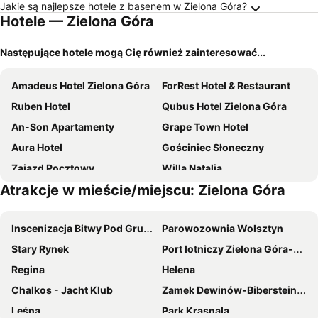
Jakie są najlepsze hotele z basenem w Zielona Góra?
Hotele — Zielona Góra
Następujące hotele mogą Cię również zainteresować...
Amadeus Hotel Zielona Góra
ForRest Hotel & Restaurant
Ruben Hotel
Qubus Hotel Zielona Góra
An-Son Apartamenty
Grape Town Hotel
Aura Hotel
Gościniec Słoneczny
Zajazd Pocztowy
Willa Natalia
Atrakcje w mieście/miejscu: Zielona Góra
City Boutique Hotel
Luna
Villa Siesta
Hotelik Gościniec Pod Sosnami Drzonków
Inscenizacja Bitwy Pod Grunwaldem
Parowozownia Wolsztyn
Hotel Retro B.A. Zientarski
Villa Jaśmin
Stary Rynek
Port lotniczy Zielona Góra-Babimost
Hotel Aeroplan
Żabi Dwór - HOTEL - RESTAURACJA - SPA
Regina
Helena
Zajazd u Basi
Złoty Łan
Chalkos - Jacht Klub
Zamek Dewinów-Bibersteinów
Tawerna "Cicha Przystań"
NOVY Hotel
Leśna
Park Krasnala
Pokoje gościnne Truskawkowa 1a
Stary Zajazd