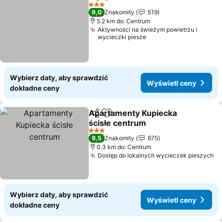
Udostępnij
Dodaj do ulubionych
Wyświetl ceny
3 Kategoria
9,0
Znakomity
519
5.2 km do: Centrum
Aktywności na świeżym powietrzu i
wycieczki piesze
Wybierz daty, aby sprawdzić
Wyświetl ceny
dokładne ceny
Apartamenty Kupiecka
Udostępnij
Dodaj do ulubionych
ścisłe centrum
Wyświetl ceny
3 Kategoria
9,5
Znakomity
675
0.3 km do: Centrum
Dostęp do lokalnych wycieczek pieszych
Wy
Wybierz daty, aby sprawdzić
Wyświetl ceny
dokładne ceny