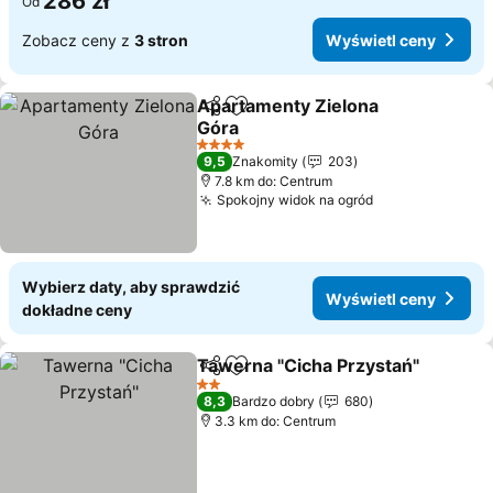
286 zł
Od
Zobacz ceny z
3 stron
Wyświetl ceny
Apartamenty Zielona
Udostępnij
Dodaj do ulubionych
Góra
Wyświetl ceny
4 Kategoria
9,5
Znakomity
203
7.8 km do: Centrum
Spokojny widok na ogród
Wyświetl ceny
Wybierz daty, aby sprawdzić
Wyświetl ceny
dokładne ceny
Tawerna "Cicha Przystań"
Udostępnij
Dodaj do ulubionych
2 Kategoria
8,3
Bardzo dobry
680
3.3 km do: Centrum