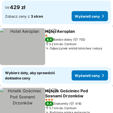
429 zł
Od
Zobacz ceny z
3 stron
Wyświetl ceny
Hotel Aeroplan
Udostępnij
Dodaj do ulubionych
Wyświetl c
1 Kategoria
8,4
Bardzo dobry
792
5.2 km do: Centrum
Odpoczynek wśród lotnictwa i natury
Wyświ
Wybierz daty, aby sprawdzić
Wyświetl ceny
dokładne ceny
Hotelik Gościniec Pod
Udostępnij
Dodaj do ulubionych
Sosnami Drzonków
Wyświetl ceny
3 Kategoria
9,4
Znakomity
418
5.7 km do: Centrum
Rodzinna polska restauracja