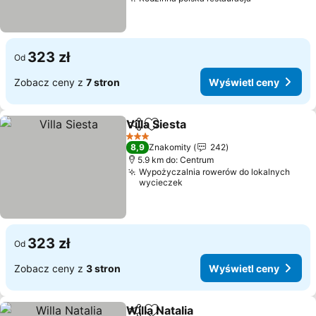
Wyświetl ce
323 zł
Od
Zobacz ceny z
7 stron
Wyświetl ceny
Villa Siesta
Udostępnij
Dodaj do ulubionych
Wyświetl ceny
3 Kategoria
8,9
Znakomity
242
5.9 km do: Centrum
Wypożyczalnia rowerów do lokalnych
wycieczek
323 zł
Od
Zobacz ceny z
3 stron
Wyświetl ceny
Willa Natalia