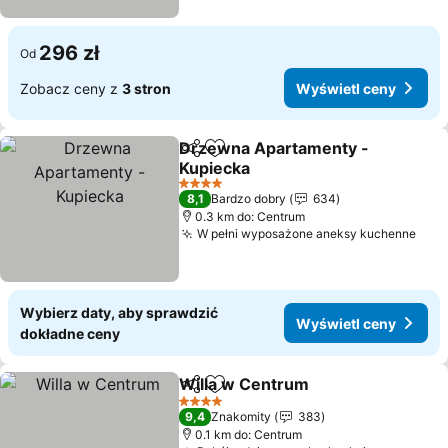
296 zł
Od
Zobacz ceny z
3 stron
Wyświetl ceny
Drzewna Apartamenty -
Udostępnij
Dodaj do ulubionych
Kupiecka
Wyświetl ceny
4 Kategoria
8,1
Bardzo dobry
634
0.3 km do: Centrum
W pełni wyposażone aneksy kuchenne
Wyś
Wybierz daty, aby sprawdzić
Wyświetl ceny
dokładne ceny
Willa w Centrum
Udostępnij
Dodaj do ulubionych
Wyświetl 
4 Kategoria
9,4
Znakomity
383
0.1 km do: Centrum