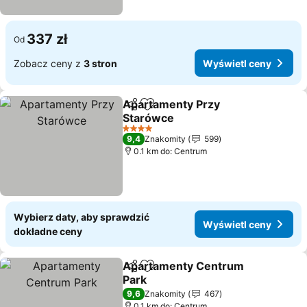
337 zł
Od
Zobacz ceny z
3 stron
Wyświetl ceny
Apartamenty Przy
Udostępnij
Dodaj do ulubionych
Starówce
Wyświetl ceny
4 Kategoria
9,4
Znakomity
599
0.1 km do: Centrum
Wybierz daty, aby sprawdzić
Wyświetl ceny
dokładne ceny
Apartamenty Centrum
Udostępnij
Dodaj do ulubionych
Park
Wyświetl ceny
9,6
Znakomity
467
0.1 km do: Centrum