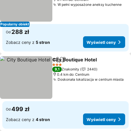
W pełni wyposażone aneksy kuchenne
Wyś
Popularny obiekt
288 zł
Od
Zobacz ceny z
5 stron
Wyświetl ceny
City Boutique Hotel
Udostępnij
Dodaj do ulubionych
Wyświe
3 Kategoria
9,1
Znakomity
2440
0.4 km do: Centrum
Doskonała lokalizacja w centrum miasta
Wyś
499 zł
Od
Zobacz ceny z
4 stron
Wyświetl ceny