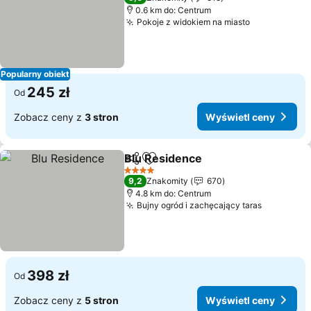
0.6 km do: Centrum
Pokoje z widokiem na miasto
Wyświetl c
Popularny obiekt
245 zł
Od
Zobacz ceny z
3 stron
Wyświetl ceny
Blu Residence
Udostępnij
Dodaj do ulubionych
Wyświetl ce
4 Kategoria
9,2
Znakomity
670
4.8 km do: Centrum
Bujny ogród i zachęcający taras
Wyświetl
398 zł
Od
Zobacz ceny z
5 stron
Wyświetl ceny