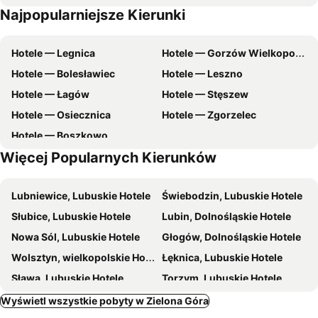
Najpopularniejsze Kierunki
Olimpia Centrum Sportu i Rekreacji
Champion
Senator
Pensjonat Korona
Jedności Hostel
Winny Dworek
Hotele — Legnica
Hotele — Gorzów Wielkopolski
Hotele — Bolesławiec
Hotele — Leszno
Hotele — Łagów
Hotele — Stęszew
Hotele — Osiecznica
Hotele — Zgorzelec
Hotele — Boszkowo
Więcej Popularnych Kierunków
Lubniewice, Lubuskie Hotele
Świebodzin, Lubuskie Hotele
Słubice, Lubuskie Hotele
Lubin, Dolnośląskie Hotele
Nowa Sól, Lubuskie Hotele
Głogów, Dolnośląskie Hotele
Wolsztyn, wielkopolskie Hotele
Łęknica, Lubuskie Hotele
Sława, Lubuskie Hotele
Torzym, Lubuskie Hotele
Międzyrzecz, Lubuskie Hotele
Ośno Lubuskie, Lubuskie Hotele
Wyświetl wszystkie pobyty w Zielona Góra