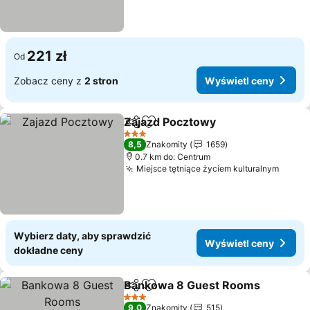
221 zł
Od
Zobacz ceny z
2 stron
Wyświetl ceny
Zajazd Pocztowy
Udostępnij
Dodaj do ulubionych
Wyświetl
3 Kategoria
8,5
Znakomity
1659
0.7 km do: Centrum
Miejsce tętniące życiem kulturalnym
Wyświ
Wybierz daty, aby sprawdzić
Wyświetl ceny
dokładne ceny
Bankowa 8 Guest Rooms
Udostępnij
Dodaj do ulubionych
W
3 Kategoria
9,0
Znakomity
515