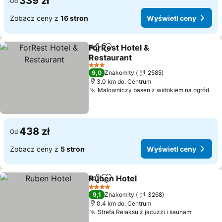
339 zł
Od
Zobacz ceny z
16 stron
Wyświetl ceny
ForRest Hotel &
Udostępnij
Dodaj do ulubionych
Restaurant
Wyświetl ceny
3 Kategoria
9,0
Znakomity
2585
3.0 km do: Centrum
Malowniczy basen z widokiem na ogród
Wyś
438 zł
Od
Zobacz ceny z
5 stron
Wyświetl ceny
Ruben Hotel
Udostępnij
Dodaj do ulubionych
Wyświetl cen
4 Kategoria
9,1
Znakomity
3268
0.4 km do: Centrum
Strefa Relaksu z jacuzzi i saunami
Wyświet