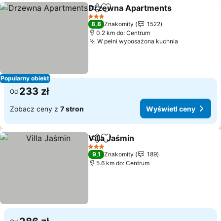
Drzewna Apartments
Udostępnij
Dodaj do ulubionych
Wyśw
3 Kategoria
8,8
Znakomity
1522
0.2 km do: Centrum
W pełni wyposażona kuchnia
Wyświetl c
Popularny obiekt
233 zł
Od
Zobacz ceny z
7 stron
Wyświetl ceny
Villa Jaśmin
Udostępnij
Dodaj do ulubionych
Wyświetl ceny
3 Kategoria
9,1
Znakomity
189
5.6 km do: Centrum