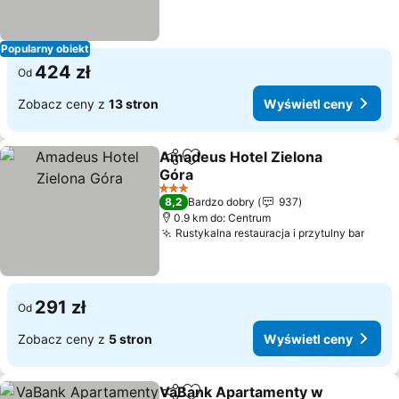
Popularny obiekt
424 zł
Od
Zobacz ceny z
13 stron
Wyświetl ceny
Amadeus Hotel Zielona
Udostępnij
Dodaj do ulubionych
Góra
Wyświetl ceny
3 Kategoria
8,2
Bardzo dobry
937
0.9 km do: Centrum
Rustykalna restauracja i przytulny bar
Wyśw
291 zł
Od
Zobacz ceny z
5 stron
Wyświetl ceny
VaBank Apartamenty w