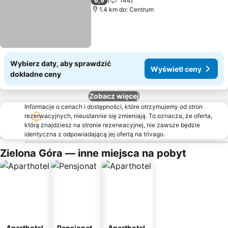
Wyświetl ceny
6,9
144
1.4 km do: Centrum
Wybierz daty, aby sprawdzić
Wyświetl ceny
dokładne ceny
Zobacz więcej
Informacje o cenach i dostępności, które otrzymujemy od stron
rezerwacyjnych, nieustannie się zmieniają. To oznacza, że oferta,
którą znajdziesz na stronie rezerwacyjnej, nie zawsze będzie
identyczna z odpowiadającą jej ofertą na trivago.
Zielona Góra — inne miejsca na pobyt
Aparthotel
Pensjonat
Aparthotel