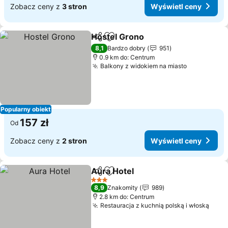
Zobacz ceny z
3 stron
Wyświetl ceny
Hostel Grono
Udostępnij
Dodaj do ulubionych
Wyświetl cen
8,1
Bardzo dobry
951
0.9 km do: Centrum
Balkony z widokiem na miasto
Wyświetl 
Popularny obiekt
157 zł
Od
Zobacz ceny z
2 stron
Wyświetl ceny
Aura Hotel
Udostępnij
Dodaj do ulubionych
Wyświetl ceny
3 Kategoria
8,9
Znakomity
989
2.8 km do: Centrum
Restauracja z kuchnią polską i włoską
Wyśw