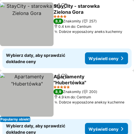
StayCity - starowka
Udostępnij
Dodaj do ulubionych
Zielona Gora
Wyświetl ceny
4 Kategoria
8,8
Znakomity
257
0.4 km do: Centrum
Dobrze wyposażony aneks kuchenny
Wyśw
Wybierz daty, aby sprawdzić
Wyświetl ceny
dokładne ceny
Apartamenty
Udostępnij
Dodaj do ulubionych
"Hubertówka"
Wyświetl ceny
5 Kategoria
8,9
Znakomity
200
4.9 km do: Centrum
Dobrze wyposażone aneksy kuchenne
Wyś
Popularny obiekt
Wybierz daty, aby sprawdzić
Wyświetl ceny
dokładne ceny