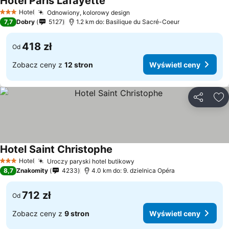
Hotel Paris Lafayette
Hotel
Odnowiony, kolorowy design
3 Kategoria
7,7
Dobry
5127
1.2 km do: Basilique du Sacré-Coeur
418 zł
Od
Zobacz ceny z
12 stron
Wyświetl ceny
Udostępni
Do
Hotel Saint Christophe
Hotel
Uroczy paryski hotel butikowy
3 Kategoria
8,7
Znakomity
4233
4.0 km do: 9. dzielnica Opéra
712 zł
Od
Zobacz ceny z
9 stron
Wyświetl ceny