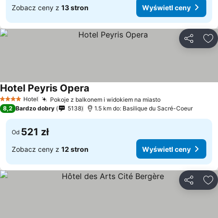
Zobacz ceny z
13 stron
Wyświetl ceny
Udostępni
Do
Hotel Peyris Opera
Hotel
Pokoje z balkonem i widokiem na miasto
4 Kategoria
8,2
Bardzo dobry
5138
1.5 km do: Basilique du Sacré-Coeur
521 zł
Od
Zobacz ceny z
12 stron
Wyświetl ceny
Udostępni
Do