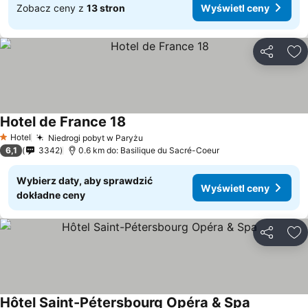
Zobacz ceny z
13 stron
Wyświetl ceny
Udostępni
Do
Hotel de France 18
Hotel
Niedrogi pobyt w Paryżu
1 Kategoria
6,1
3342
0.6 km do: Basilique du Sacré-Coeur
Wybierz daty, aby sprawdzić
Wyświetl ceny
dokładne ceny
Udostępni
Do
Hôtel Saint-Pétersbourg Opéra & Spa