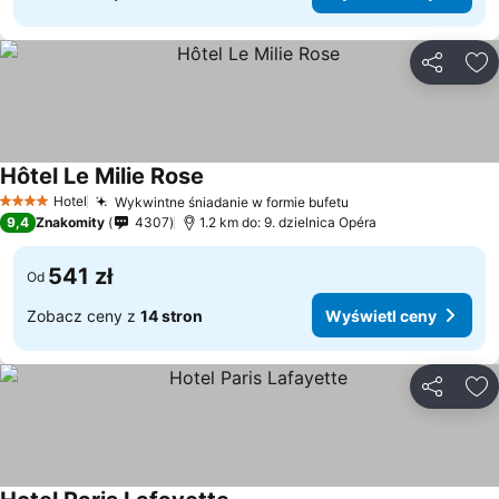
Udostępni
Do
Hôtel Le Milie Rose
Hotel
Wykwintne śniadanie w formie bufetu
4 Kategoria
9,4
Znakomity
4307
1.2 km do: 9. dzielnica Opéra
541 zł
Od
Zobacz ceny z
14 stron
Wyświetl ceny
Udostępni
Do