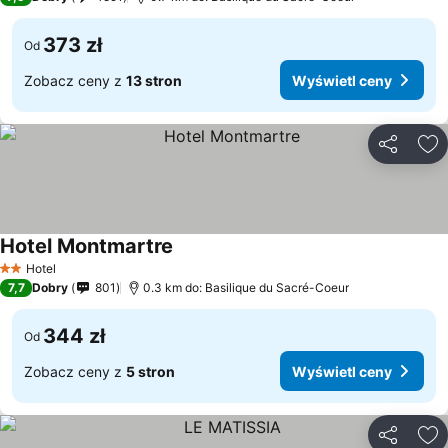
373 zł
Od
Zobacz ceny z
13 stron
Wyświetl ceny
Udostępni
Do
Hotel Montmartre
Hotel
2 Kategoria
7,7
Dobry
801
0.3 km do: Basilique du Sacré-Coeur
344 zł
Od
Zobacz ceny z
5 stron
Wyświetl ceny
Udostępni
Do