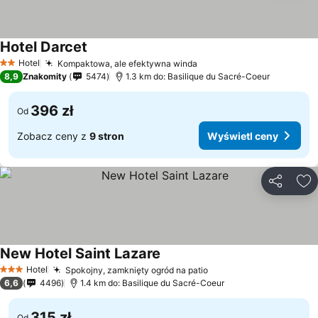
Hotel Darcet
Hotel
Kompaktowa, ale efektywna winda
2 Kategoria
8,9
Znakomity
5474
1.3 km do: Basilique du Sacré-Coeur
396 zł
Od
Zobacz ceny z
9 stron
Wyświetl ceny
Udostępni
Do
New Hotel Saint Lazare
Hotel
Spokojny, zamknięty ogród na patio
3 Kategoria
6,6
4496
1.4 km do: Basilique du Sacré-Coeur
315 zł
Od