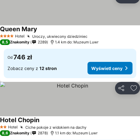
Udostępni
Do
Queen Mary
Hotel
Uroczy, ukwiecony dziedziniec
4 Kategoria
8,5
Znakomity
2289
1.4 km do: Muzeum Luwr
746 zł
Od
Zobacz ceny z
12 stron
Wyświetl ceny
Udostępni
Do
Hotel Chopin
Hotel
Ciche pokoje z widokiem na dachy
2 Kategoria
8,6
Znakomity
2878
1.1 km do: Muzeum Luwr