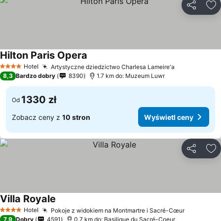
Udostępni
Do
Hilton Paris Opera
Hotel
Artystyczne dziedzictwo Charlesa Lameire'a
4 Kategoria
8,3
Bardzo dobry
8390
1.7 km do: Muzeum Luwr
1330 zł
Od
Zobacz ceny z
10 stron
Wyświetl ceny
Udostępni
Do
Villa Royale
Hotel
Pokoje z widokiem na Montmartre i Sacré-Cœur
4 Kategoria
7,9
Dobry
4591
0.7 km do: Basilique du Sacré-Coeur