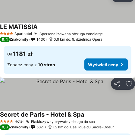
LE MATISSIA
Aparthotel
Spersonalizowana obsługa concierge
4 Kategoria
9,4
Znakomity
1430
0.9 km do: 9. dzielnica Opéra
1181 zł
Od
Zobacz ceny z
10 stron
Wyświetl ceny
Udostępni
Do
Secret de Paris - Hotel & Spa
Hotel
Ekskluzywny prywatny dostęp do spa
4 Kategoria
9,3
Znakomity
5821
1.2 km do: Basilique du Sacré-Coeur