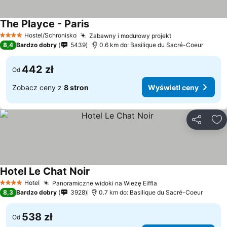
The Playce - Paris
Hostel/Schronisko
Zabawny i modułowy projekt
4 Kategoria
8,4
Bardzo dobry
5439
0.6 km do: Basilique du Sacré-Coeur
442 zł
Od
Zobacz ceny z
8 stron
Wyświetl ceny
Udostępni
Do
Hotel Le Chat Noir
Hotel
Panoramiczne widoki na Wieżę Eiffla
4 Kategoria
8,3
Bardzo dobry
3928
0.7 km do: Basilique du Sacré-Coeur
538 zł
Od