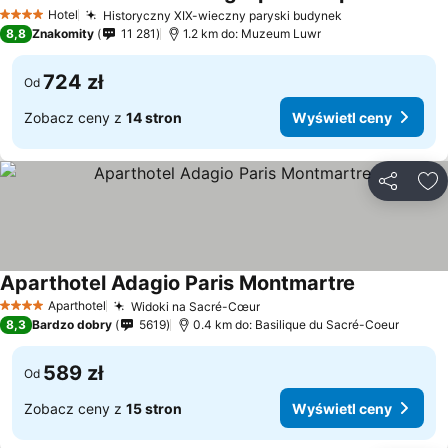
Hotel
Historyczny XIX-wieczny paryski budynek
4 Kategoria
8,8
Znakomity
11 281
1.2 km do: Muzeum Luwr
724 zł
Od
Zobacz ceny z
14 stron
Wyświetl ceny
Udostępni
Do
Aparthotel Adagio Paris Montmartre
Aparthotel
Widoki na Sacré-Cœur
4 Kategoria
8,3
Bardzo dobry
5619
0.4 km do: Basilique du Sacré-Coeur
589 zł
Od
Zobacz ceny z
15 stron
Wyświetl ceny