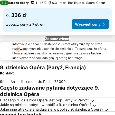
8,3
Bardzo dobry
11 462
0.3 km do: Basilique du Sacré-Coeur
336 zł
Od
Zobacz ceny z
7 stron
Wyświetl ceny
Zobacz więcej
Informacje o cenach i dostępności, które otrzymujemy od stron
rezerwacyjnych, nieustannie się zmieniają. To oznacza, że oferta,
którą znajdziesz na stronie rezerwacyjnej, nie zawsze będzie
identyczna z odpowiadającą jej ofertą na trivago.
9. dzielnica Opéra (Paryż, Francja)
Kontakt
9ème Arrondissement de Paris
,
75009
,
Często zadawane pytania dotyczące 9.
dzielnica Opéra
Dlaczego 9. dzielnica Opéra jest popularny w Paryż?
Jakie są miejsca pobytu w pobliżu 9. dzielnica Opéra?
Jakie inne atrakcje znajdują się w pobliżu 9. dzielnica Opéra?
więcej top hoteli