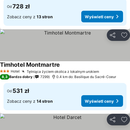
728 zł
Od
Zobacz ceny z
13 stron
Wyświetl ceny
Udostępni
Do
Timhotel Montmartre
Hotel
Tętniąca życiem okolica z lokalnym urokiem
3 Kategoria
8,3
Bardzo dobry
7299
0.4 km do: Basilique du Sacré-Coeur
531 zł
Od
Zobacz ceny z
14 stron
Wyświetl ceny
Udostępni
Do