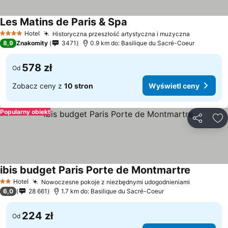
Les Matins de Paris & Spa
Hotel
Historyczna przeszłość artystyczna i muzyczna
4 Kategoria
8,9
Znakomity
3471
0.9 km do: Basilique du Sacré-Coeur
578 zł
Od
Zobacz ceny z
10 stron
Wyświetl ceny
Popularny obiekt
Udostępni
Do
ibis budget Paris Porte de Montmartre
Hotel
Nowoczesne pokoje z niezbędnymi udogodnieniami
2 Kategoria
6,0
28 661
1.7 km do: Basilique du Sacré-Coeur
224 zł
Od