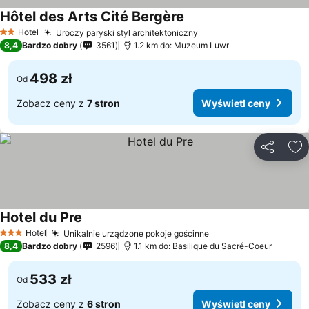
Hôtel des Arts Cité Bergère
Hotel
Uroczy paryski styl architektoniczny
2 Kategoria
8,4
Bardzo dobry
3561
1.2 km do: Muzeum Luwr
498 zł
Od
Zobacz ceny z
7 stron
Wyświetl ceny
Udostępni
Do
Hotel du Pre
Hotel
Unikalnie urządzone pokoje gościnne
3 Kategoria
8,4
Bardzo dobry
2596
1.1 km do: Basilique du Sacré-Coeur
533 zł
Od
Zobacz ceny z
6 stron
Wyświetl ceny