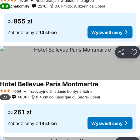
Hotel
Restauracja z widokiem na ogród
5 Kategoria
8,9
Znakomity
2216
0.6 km do: 9. dzielnica Opéra
855 zł
Od
Zobacz ceny z
13 stron
Wyświetl ceny
Udostępni
Do
Hotel Bellevue Paris Montmartre
Hotel
Tradycyjne śniadanie kontynentalne
3 Kategoria
7,1
4000
0.4 km do: Basilique du Sacré-Coeur
261 zł
Od
Zobacz ceny z
14 stron
Wyświetl ceny