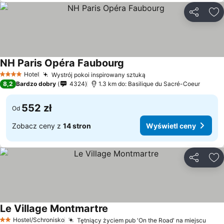
Udostępni
Do
NH Paris Opéra Faubourg
Hotel
Wystrój pokoi inspirowany sztuką
4 Kategoria
8,2
Bardzo dobry
4324
1.3 km do: Basilique du Sacré-Coeur
552 zł
Od
Zobacz ceny z
14 stron
Wyświetl ceny
Udostępni
Do
Le Village Montmartre
Hostel/Schronisko
Tętniący życiem pub 'On the Road' na miejscu
2 Kategoria