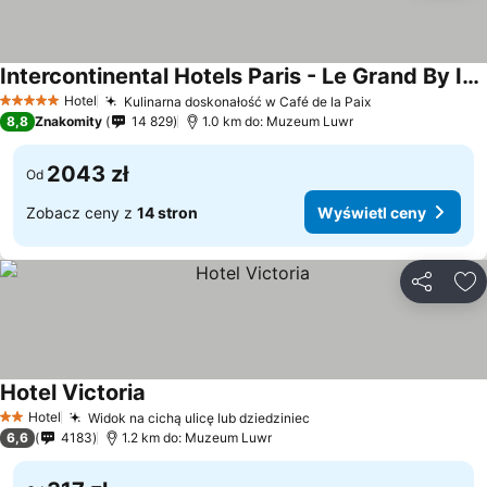
Intercontinental Hotels Paris - Le Grand By Ihg
Hotel
Kulinarna doskonałość w Café de la Paix
5 Kategoria
8,8
Znakomity
14 829
1.0 km do: Muzeum Luwr
2043 zł
Od
Zobacz ceny z
14 stron
Wyświetl ceny
Udostępni
Do
Hotel Victoria
Hotel
Widok na cichą ulicę lub dziedziniec
2 Kategoria
6,6
4183
1.2 km do: Muzeum Luwr