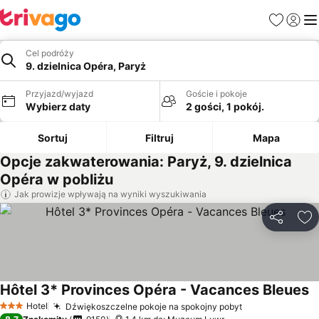
Ulubione
Zaloguj
Me
Cel podróży
9. dzielnica Opéra, Paryż
Przyjazd/wyjazd
Goście i pokoje
Wybierz daty
2 gości, 1 pokój.
Sortuj
Filtruj
Mapa
Opcje zakwaterowania: Paryż, 9. dzielnica
Opéra w pobliżu
Jak prowizje wpływają na wyniki wyszukiwania
Udostępni
Do
Hôtel 3* Provinces Opéra - Vacances Bleues
Hotel
Dźwiękoszczelne pokoje na spokojny pobyt
3 Kategoria