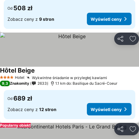
508 zł
Od
Zobacz ceny z
9 stron
Wyświetl ceny
Udostępni
Do
Hôtel Beige
Hotel
Wykwintne śniadanie w przyległej kawiarni
4 Kategoria
9,3
Znakomity
2633
1.1 km do: Basilique du Sacré-Coeur
689 zł
Od
Zobacz ceny z
12 stron
Wyświetl ceny
Popularny obiekt
Udostępni
Do