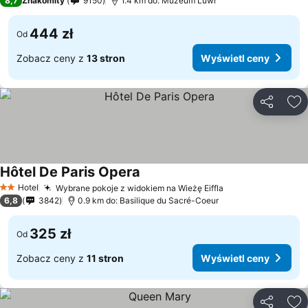
8,7
Znakomity
9150
1.4 km do: Muzeum Luwr
444 zł
Od
Zobacz ceny z
13 stron
Wyświetl ceny
Udostępni
Do
Hôtel De Paris Opera
Hotel
Wybrane pokoje z widokiem na Wieżę Eiffla
2 Kategoria
6,8
3842
0.9 km do: Basilique du Sacré-Coeur
325 zł
Od
Zobacz ceny z
11 stron
Wyświetl ceny