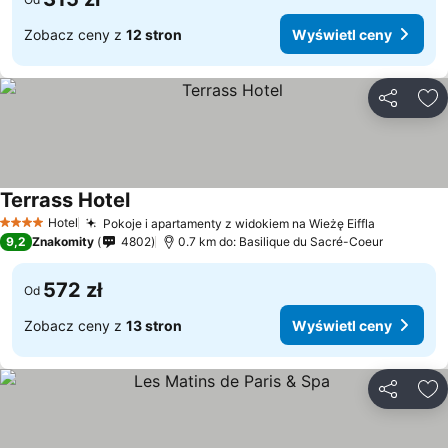
Zobacz ceny z
12 stron
Wyświetl ceny
Udostępni
Do
Terrass Hotel
Hotel
Pokoje i apartamenty z widokiem na Wieżę Eiffla
4 Kategoria
9,2
Znakomity
4802
0.7 km do: Basilique du Sacré-Coeur
572 zł
Od
Zobacz ceny z
13 stron
Wyświetl ceny
Udostępni
Do