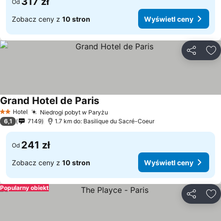
317 zł
Od
Zobacz ceny z
10 stron
Wyświetl ceny
Udostępni
Do
Grand Hotel de Paris
Hotel
Niedrogi pobyt w Paryżu
2 Kategoria
6,1
7149
1.7 km do: Basilique du Sacré-Coeur
241 zł
Od
Zobacz ceny z
10 stron
Wyświetl ceny
Popularny obiekt
Udostępni
Do