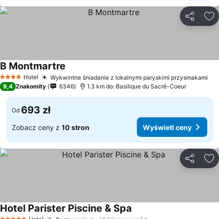
Udostępni
Do
B Montmartre
Hotel
Wykwintne śniadanie z lokalnymi paryskimi przysmakami
4 Kategoria
9,4
Znakomity
6346
1.3 km do: Basilique du Sacré-Coeur
693 zł
Od
Zobacz ceny z
10 stron
Wyświetl ceny
Udostępni
Do
Hotel Parister Piscine & Spa