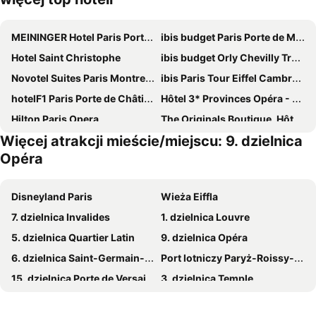
MEININGER Hotel Paris Porte De Vincennes
ibis budget Paris Porte de Montmartre
Hotel Saint Christophe
ibis budget Orly Chevilly Tram 7
Novotel Suites Paris Montreuil Vincennes
ibis Paris Tour Eiffel Cambronne 15ème
hotelF1 Paris Porte de Châtillon
Hôtel 3* Provinces Opéra - Vacances Bleues
Hilton Paris Opera
The Originals Boutique, Hôtel Maison Montmartre Paris Les Puces
Więcej atrakcji mieście/miejscu: 9. dzielnica
ibis Budget Paris La Villette 19ème
ibis budget Paris Porte d'Italie Ouest
Opéra
Mercure Paris 19 Philharmonie La Villette
Hôtel Rachel
Au Royal Mad
Novotel Paris 17
Disneyland Paris
Wieża Eiffla
ibis Styles Paris Meteor Avenue d'Italie
Campanile Prime Paris 19 - La Villette
7. dzielnica Invalides
1. dzielnica Louvre
Grand Hotel de Paris
Novotel Paris 14 Porte d'Orléans
5. dzielnica Quartier Latin
9. dzielnica Opéra
Le Lampika Hotel
ibis budget Paris Porte d'Orleans
6. dzielnica Saint-Germain-des-Prés
Port lotniczy Paryż-Roissy-Charles de Gaulle
Hôtel Lodge In Paris 13
CAMPANILE PARIS 12 - Bercy Village
15. dzielnica Porte de Versailles
3. dzielnica Temple
ibis Paris Porte de Montreuil
B&B HOTEL Argenteuil
Stadion de France
8. dzielnica Champs-Élysées
ibis Paris La Villette Cité des Sciences 19ème
Ibis Villepinte