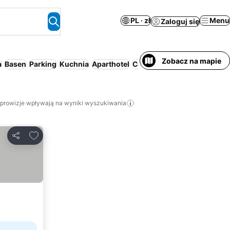
PL · zł
Menu
Zaloguj się
Zobacz na mapie
a
Basen
Parking
Kuchnia
Aparthotel
Cały dom/apartament
Ośro
 prowizje wpływają na wyniki wyszukiwania
Dodaj do ulubionych
Udostępnij