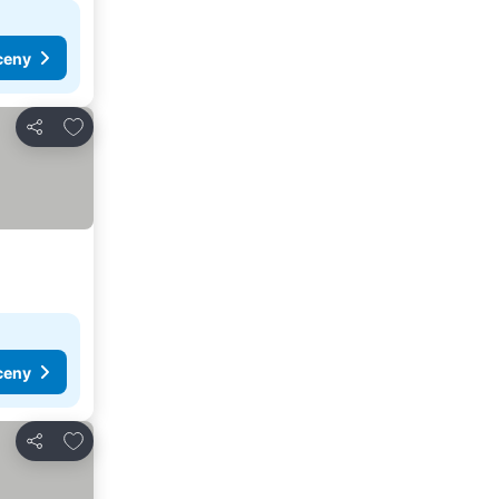
ceny
Dodaj do ulubionych
Udostępnij
ceny
Dodaj do ulubionych
Udostępnij