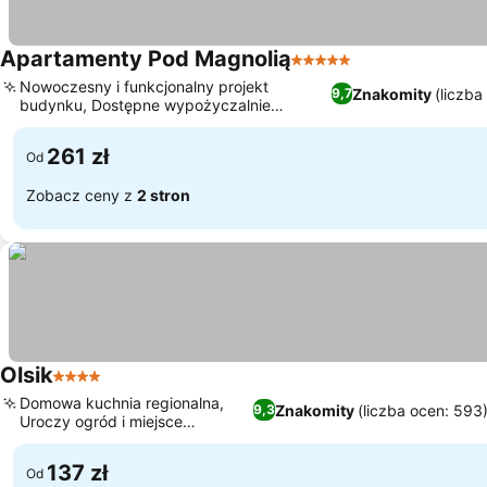
Apartamenty Pod Magnolią
5 Kategoria
Nowoczesny i funkcjonalny projekt
Znakomity
(liczba
9,7
budynku, Dostępne wypożyczalnie
rowerów elektrycznych
261 zł
Od
Zobacz ceny z
2 stron
Olsik
4 Kategoria
Domowa kuchnia regionalna,
Znakomity
(liczba ocen: 593
9,3
Uroczy ogród i miejsce
piknikowe
137 zł
Od