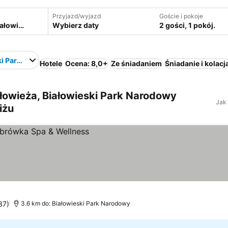
Przyjazd/wyjazd
Goście i pokoje
Wybierz daty
2 gości, 1 pokój.
ki Park Narodowy
Hotele
Ocena: 8,0+
Ze śniadaniem
Śniadanie i kolacj
łowieża, Białowieski Park Narodowy
Jak
iżu
37)
3.6 km do: Białowieski Park Narodowy