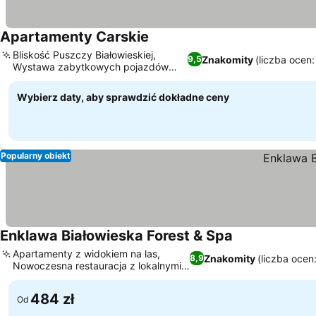
Apartamenty Carskie
Bliskość Puszczy Białowieskiej,
Znakomity
(liczba ocen
9,5
Wystawa zabytkowych pojazdów
kolejowych
Wybierz daty, aby sprawdzić dokładne ceny
Popularny obiekt
Enklawa Białowieska Forest & Spa
Apartamenty z widokiem na las,
Znakomity
(liczba ocen
8,9
Nowoczesna restauracja z lokalnymi
smakami
484 zł
Od