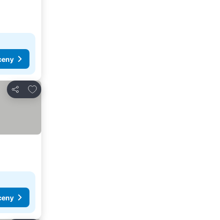
ceny
Dodaj do ulubionych
Udostępnij
ceny