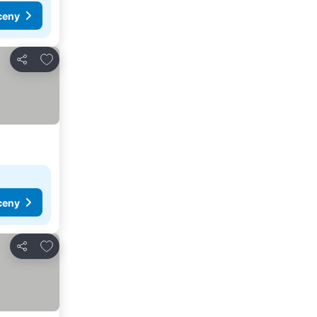
ceny
Dodaj do ulubionych
Udostępnij
ceny
Dodaj do ulubionych
Udostępnij