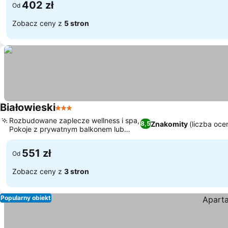
402 zł
Od
Zobacz ceny z
5 stron
Białowieski
3 Kategoria
Rozbudowane zaplecze wellness i spa,
Znakomity
(liczba oce
8,5
Pokoje z prywatnym balkonem lub
tarasem
551 zł
Od
Zobacz ceny z
3 stron
Popularny obiekt