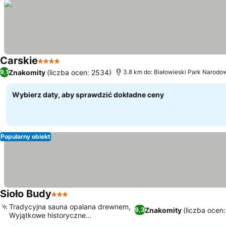
Carskie
4 Kategoria
Znakomity
(liczba ocen: 2534)
9,1
3.8 km do: Białowieski Park Narodo
Wybierz daty, aby sprawdzić dokładne ceny
Popularny obiekt
Sioło Budy
3 Kategoria
Tradycyjna sauna opalana drewnem,
Znakomity
(liczba ocen
9,3
Wyjątkowe historyczne
zakwaterowanie