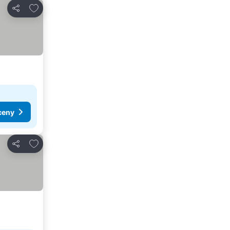
Dodaj do ulubionych
Udostępnij
ceny
Dodaj do ulubionych
Udostępnij