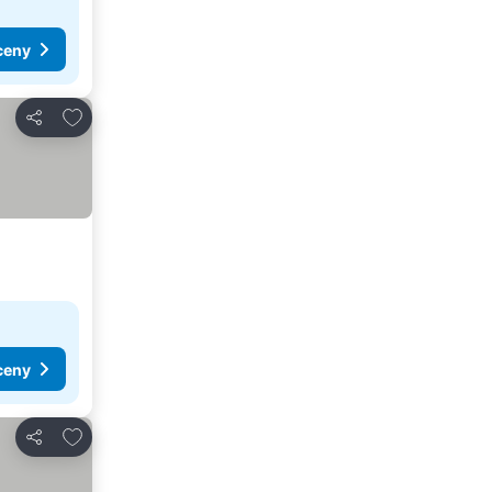
ceny
Dodaj do ulubionych
Udostępnij
ceny
Dodaj do ulubionych
Udostępnij