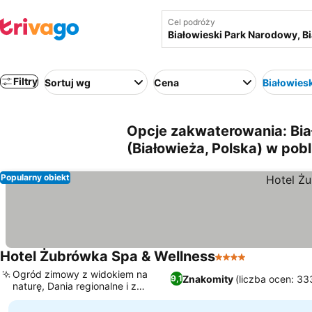
Cel podróży
Filtry
Sortuj wg
Cena
Białowies
Opcje zakwaterowania: Bia
(Białowieża, Polska) w pobl
Popularny obiekt
Hotel Żubrówka Spa & Wellness
4 Kategoria
Ogród zimowy z widokiem na
Znakomity
(liczba ocen: 33
9,1
naturę, Dania regionalne i z
dziczyzny