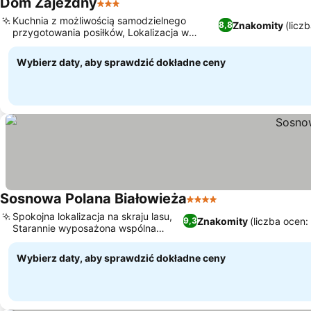
Dom Zajezdny
3 Kategoria
Kuchnia z możliwością samodzielnego
Znakomity
(licz
8,8
przygotowania posiłków, Lokalizacja w
Puszczy Białowieskiej
Wybierz daty, aby sprawdzić dokładne ceny
Sosnowa Polana Białowieża
4 Kategoria
Spokojna lokalizacja na skraju lasu,
Znakomity
(liczba ocen:
9,3
Starannie wyposażona wspólna
kuchnia
Wybierz daty, aby sprawdzić dokładne ceny