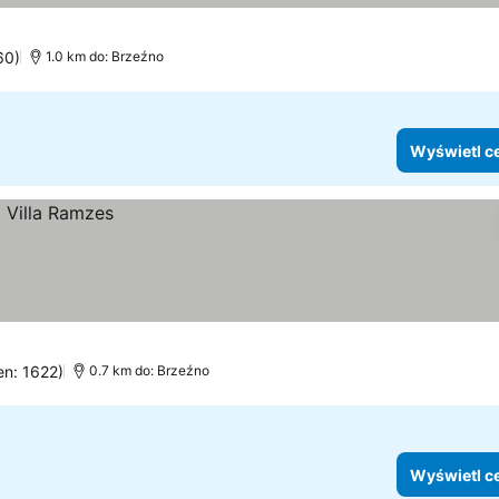
eny
60)
1.0 km do: Brzeźno
Wyświetl c
en: 1622)
0.7 km do: Brzeźno
Wyświetl c