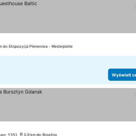
m do: Ekspozycja Plenerowa - Westerplatte
Wyświetl c
cen: 135)
0.9 km do: Brzeźno