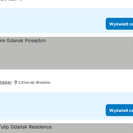
Wyświetl c
 6868)
2.9 km do: Brzeźno
Wyświetl c