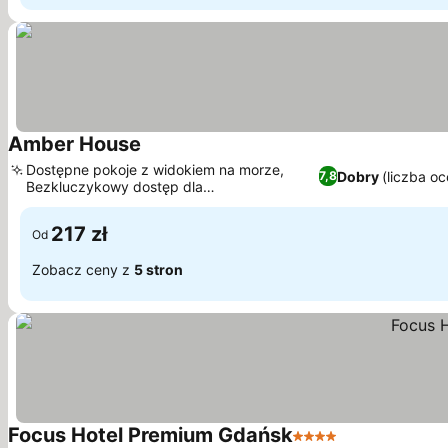
Amber House
Wyświetl ceny
Dostępne pokoje z widokiem na morze,
Dobry
(liczba oc
7,8
Bezkluczykowy dostęp dla
Wyświetl ceny
bezproblemowego wejścia
217 zł
Od
Zobacz ceny z
5 stron
Focus Hotel Premium Gdańsk
4 Kategoria
Wyświetl cen