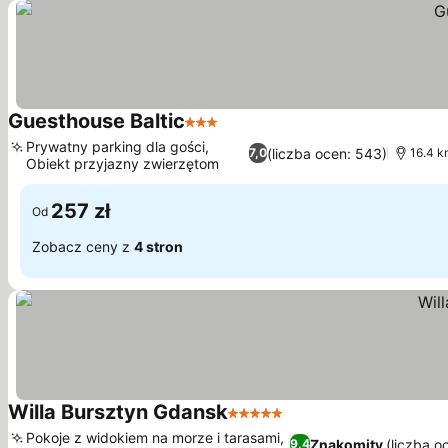
Guesthouse Baltic
3 Kategoria
Wyświetl ceny
Prywatny parking dla gości,
(liczba ocen: 543)
7,0
16.4 k
Obiekt przyjazny zwierzętom
Wyświetl ceny
257 zł
Od
Zobacz ceny z
4 stron
Willa Bursztyn Gdansk
5 Kategoria
Wyświetl ceny
Pokoje z widokiem na morze i tarasami,
Znakomity
(liczba o
9,4