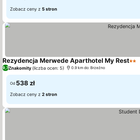
Zobacz ceny z
5 stron
Rezydencja Merwede Aparthotel My Rest
2 Ka
W
Znakomity
(liczba ocen: 5)
9,7
0.9 km do: Brzeźno
538 zł
Od
Zobacz ceny z
2 stron