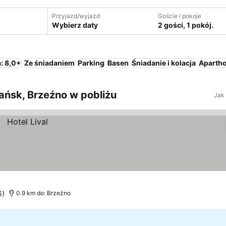
Przyjazd/wyjazd
Goście i pokoje
Wybierz daty
2 gości, 1 pokój.
: 8,0+
Ze śniadaniem
Parking
Basen
Śniadanie i kolacja
Apartho
ńsk, Brzeźno w pobliżu
Jak
6)
0.9 km do: Brzeźno