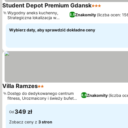
Student Depot Premium Gdansk
3 Kategoria
Wyświetl c
Wygodny aneks kuchenny,
Znakomity
(liczba ocen: 15
8,9
Strategiczna lokalizacja w
Wyświetl ceny
Trójmieście
Wybierz daty, aby sprawdzić dokładne ceny
Villa Ramzes
2 Kategoria
Wyświetl ceny
Dostęp do dedykowanego centrum
Znakomity
(liczba oc
8,6
fitness, Urozmaicony i świeży bufet
Wyświetl ceny
śniadaniowy
349 zł
Od
Zobacz ceny z
3 stron