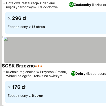
Hotelowa restauracja z daniami
Znakomity
(liczba 
8,8
międzynarodowymi, Całodobowe
Wyświetl ceny
centrum fitness i sauna
296 zł
Od
Zobacz ceny z
15 stron
SCSK Brzezno
3 Kategoria
Wyświetl ceny
Kuchnia regionalna w Przystani Smaku,
Dobry
(liczba ocen
7,9
Widoki na ogród i relaks na świeżym
Wyświetl ceny
powietrzu
176 zł
Od
Zobacz ceny z
6 stron