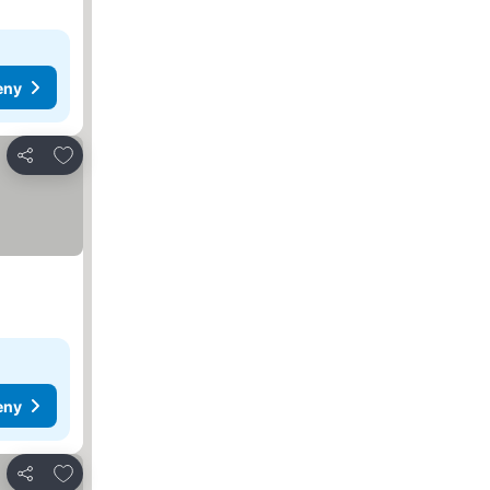
eny
Dodaj do ulubionych
Udostępnij
eny
Dodaj do ulubionych
Udostępnij