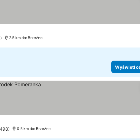
eny
)
2.5 km do: Brzeźno
Wyświetl c
1498)
0.5 km do: Brzeźno