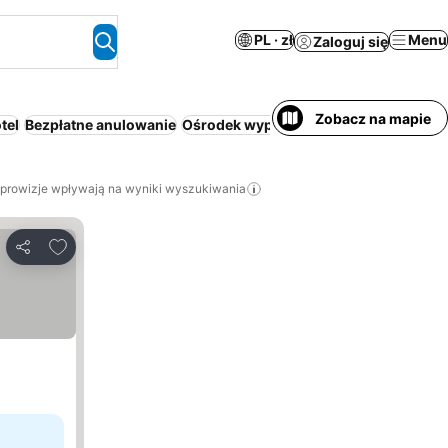
PL · zł
Menu
Zaloguj się
Zobacz na mapie
tel
Bezpłatne anulowanie
Ośrodek wypoczynkowy
Cały dom/ap
 prowizje wpływają na wyniki wyszukiwania
Dodaj do ulubionych
Udostępnij