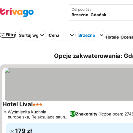
Cel podróży
Filtry
Sortuj wg
Cena
Brzeźno
Hotele
Ocena
Opcje zakwaterowania: Gda
Hotel Lival
3 Kategoria
Wyświetl ceny
Wyśmienita kuchnia
Znakomity
(liczba ocen: 274
8,6
europejska, Relaksująca sauna
Wyświetl ceny
na miejscu
179 zł
Od