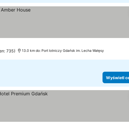
en: 735)
13.0 km do: Port lotniczy Gdańsk im. Lecha Wałęsy
Wyświetl c
y