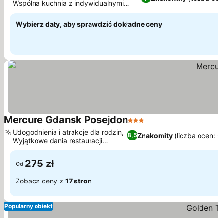
Wspólna kuchnia z indywidualnymi
Wyświetl ceny
lodówkami
Wybierz daty, aby sprawdzić dokładne ceny
Mercure Gdansk Posejdon
3 Kategoria
Wyświetl ceny
Udogodnienia i atrakcje dla rodzin,
Znakomity
(liczba ocen:
8,5
Wyjątkowe dania restauracji
Wyświetl ceny
Winestone
275 zł
Od
Zobacz ceny z
17 stron
Popularny obiekt