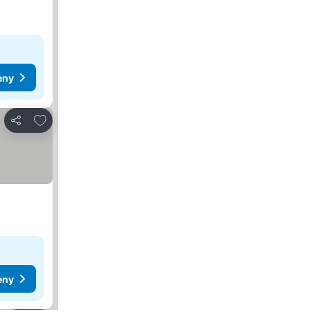
eny
Dodaj do ulubionych
Udostępnij
eny