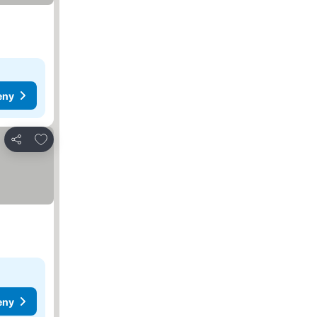
eny
Dodaj do ulubionych
Udostępnij
eny