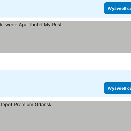
Wyświetl c
tegoria
yświetl ceny
Wyświetl c