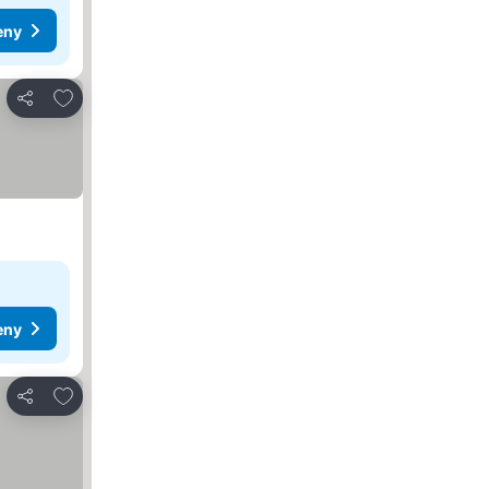
eny
Dodaj do ulubionych
Udostępnij
eny
Dodaj do ulubionych
Udostępnij