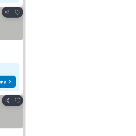
Dodaj do ulubionych
Udostępnij
eny
Dodaj do ulubionych
Udostępnij