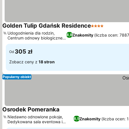
Golden Tulip Gdańsk Residence
4 Kategoria
Wyświetl c
Udogodnienia dla rodzin,
Znakomity
(liczba ocen: 7887
8,8
Centrum odnowy biologicznej i
Wyświetl ceny
spa
305 zł
Od
Zobacz ceny z
18 stron
Popularny obiekt
Osrodek Pomeranka
Wyświetl ceny
Niedawno odnowione pokoje,
Znakomity
(liczba ocen: 
8,5
Dedykowana sala eventowa i
Wyświetl ceny
bankietowa