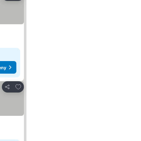
eny
Dodaj do ulubionych
Udostępnij