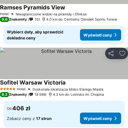
Ramses Pyramids View
Hotel
Nieograniczone widoki na piramidy i Sfinksa
9,6
Znakomity
10
4.0 km do: Centralny Ośrodek Sportu Torwar
Wybierz daty, aby sprawdzić
Wyświetl ceny
dokładne ceny
Udostępni
Do
Sofitel Warsaw Victoria
Hotel
Doskonała lokalizacja blisko Starego Miasta
5 Kategoria
9,2
Znakomity
18 599
4.3 km do: Lotnisko im. Chopina
406 zł
Od
Zobacz ceny z
17 stron
Wyświetl ceny