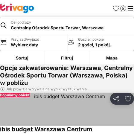
Ulubione
Zaloguj
Me
Cel podróży
Centralny Ośrodek Sportu Torwar, Warszawa
Przyjazd/wyjazd
Goście i pokoje
Wybierz daty
2 gości, 1 pokój.
Sortuj
Filtruj
Mapa
Opcje zakwaterowania: Warszawa, Centralny
Ośrodek Sportu Torwar (Warszawa, Polska)
w pobliżu
Jak prowizje wpływają na wyniki wyszukiwania
Popularny obiekt
Udostępni
Do
ibis budget Warszawa Centrum