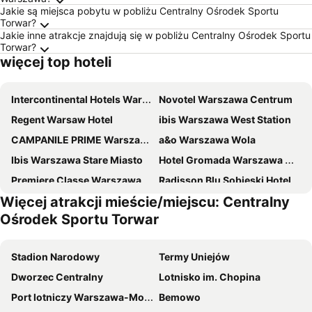
Jakie są miejsca pobytu w pobliżu Centralny Ośrodek Sportu
Torwar?
Jakie inne atrakcje znajdują się w pobliżu Centralny Ośrodek Sportu
Torwar?
więcej top hoteli
Intercontinental Hotels Warsaw By Ihg
Novotel Warszawa Centrum
Regent Warsaw Hotel
ibis Warszawa West Station
CAMPANILE PRIME Warszawa Centrum
a&o Warszawa Wola
Ibis Warszawa Stare Miasto
Hotel Gromada Warszawa Centrum
Premiere Classe Warszawa Centrum
Radisson Blu Sobieski Hotel, Warsaw
Więcej atrakcji mieście/miejscu: Centralny
ibis budget Warszawa Centrum
Mercure Warszawa Centrum
Ośrodek Sportu Torwar
Metropol Hotel
Hampton by Hilton Warsaw City Centre
Hilton Warsaw City
Mercure Warszawa Grand
Stadion Narodowy
Termy Uniejów
Warsaw Presidential Hotel
Warsaw Plaza Hotel
Dworzec Centralny
Lotnisko im. Chopina
Hotel Chmielna
Sofitel Warsaw Victoria
Port lotniczy Warszawa-Modlin
Bemowo
Arche Hotel Puławska Residence
ibis Styles Warszawa Centrum