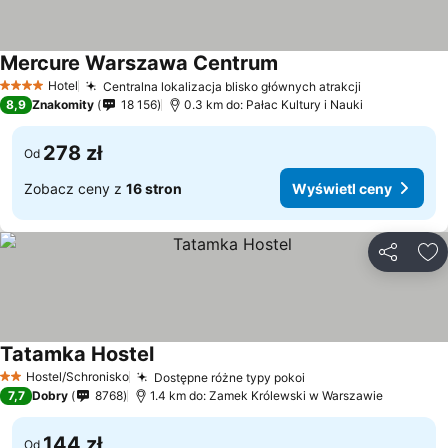
Mercure Warszawa Centrum
Hotel
Centralna lokalizacja blisko głównych atrakcji
4 Kategoria
8,9
Znakomity
18 156
0.3 km do: Pałac Kultury i Nauki
278 zł
Od
Zobacz ceny z
16 stron
Wyświetl ceny
Udostępni
Do
Tatamka Hostel
Hostel/Schronisko
Dostępne różne typy pokoi
2 Kategoria
7,7
Dobry
8768
1.4 km do: Zamek Królewski w Warszawie
144 zł
Od