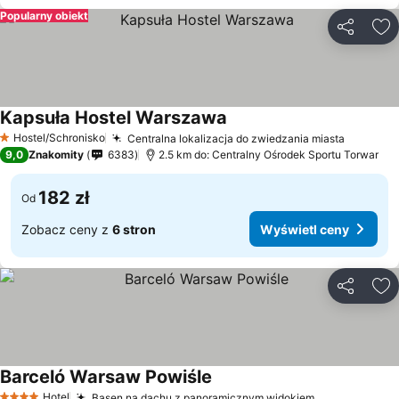
Popularny obiekt
Udostępni
Do
Kapsuła Hostel Warszawa
Hostel/Schronisko
Centralna lokalizacja do zwiedzania miasta
1 Kategoria
9,0
Znakomity
6383
2.5 km do: Centralny Ośrodek Sportu Torwar
182 zł
Od
Zobacz ceny z
6 stron
Wyświetl ceny
Udostępni
Do
Barceló Warsaw Powiśle
Hotel
Basen na dachu z panoramicznym widokiem