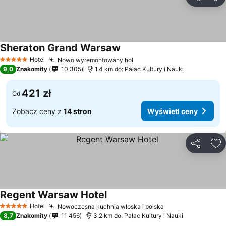
Udostępni
Do
Sheraton Grand Warsaw
Hotel
Nowo wyremontowany hol
5 Kategoria
9,0
Znakomity
10 305
1.4 km do: Pałac Kultury i Nauki
421 zł
Od
Zobacz ceny z
14 stron
Wyświetl ceny
Udostępni
Do
Regent Warsaw Hotel
Hotel
Nowoczesna kuchnia włoska i polska
5 Kategoria
8,7
Znakomity
11 456
3.2 km do: Pałac Kultury i Nauki