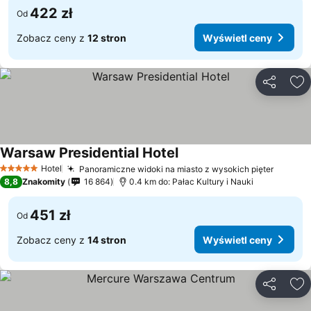
422 zł
Od
Zobacz ceny z
12 stron
Wyświetl ceny
Udostępni
Do
Warsaw Presidential Hotel
Hotel
Panoramiczne widoki na miasto z wysokich pięter
5 Kategoria
8,8
Znakomity
16 864
0.4 km do: Pałac Kultury i Nauki
451 zł
Od
Zobacz ceny z
14 stron
Wyświetl ceny
Udostępni
Do