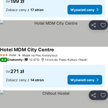
199 zł
Od
Zobacz ceny z
17 stron
Wyświetl ceny
Udostępni
Do
Hotel MDM City Centre
Hotel
Widok na Plac Konstytucji
3 Kategoria
8,8
Znakomity
10 675
1.4 km do: Pałac Kultury i Nauki
271 zł
Od
Zobacz ceny z
14 stron
Wyświetl ceny
Udostępni
Do