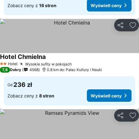
Zobacz ceny z
16 stron
Wyświetl ceny
Udostępni
Do
Hotel Chmielna
Hotel
Wysokie sufity w pokojach
2 Kategoria
7,8
Dobry
4568
0.8 km do: Pałac Kultury i Nauki
236 zł
Od
Zobacz ceny z
8 stron
Wyświetl ceny
Udostępni
Do