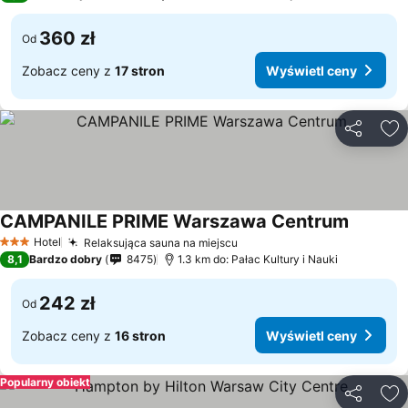
360 zł
Od
Zobacz ceny z
17 stron
Wyświetl ceny
Udostępni
Do
CAMPANILE PRIME Warszawa Centrum
Hotel
Relaksująca sauna na miejscu
3 Kategoria
8,1
Bardzo dobry
8475
1.3 km do: Pałac Kultury i Nauki
242 zł
Od
Zobacz ceny z
16 stron
Wyświetl ceny
Popularny obiekt
Udostępni
Do