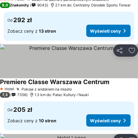
4 Kategoria
9,0
Znakomity
9043
2.1 km do: Centralny Ośrodek Sportu Torwar
292 zł
Od
Zobacz ceny z
13 stron
Wyświetl ceny
Udostępni
Do
Premiere Classe Warszawa Centrum
Hotel
Pokoje z widokiem na miasto
1 Kategoria
7,3
7356
1.3 km do: Pałac Kultury i Nauki
205 zł
Od
Zobacz ceny z
10 stron
Wyświetl ceny