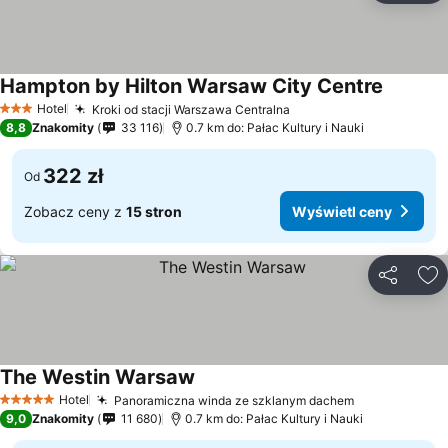
Hampton by Hilton Warsaw City Centre
Hotel
Kroki od stacji Warszawa Centralna
3 Kategoria
8,8
Znakomity
33 116
0.7 km do: Pałac Kultury i Nauki
322 zł
Od
Zobacz ceny z
15 stron
Wyświetl ceny
Udostępni
Do
The Westin Warsaw
Hotel
Panoramiczna winda ze szklanym dachem
5 Kategoria
9,0
Znakomity
11 680
0.7 km do: Pałac Kultury i Nauki