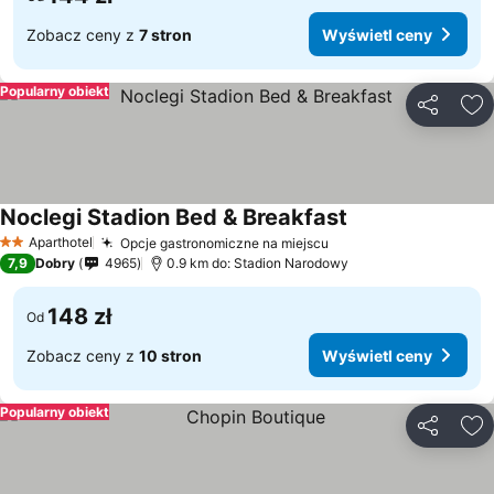
Zobacz ceny z
7 stron
Wyświetl ceny
Popularny obiekt
Udostępni
Do
Noclegi Stadion Bed & Breakfast
Aparthotel
Opcje gastronomiczne na miejscu
2 Kategoria
7,9
Dobry
4965
0.9 km do: Stadion Narodowy
148 zł
Od
Zobacz ceny z
10 stron
Wyświetl ceny
Popularny obiekt
Udostępni
Do