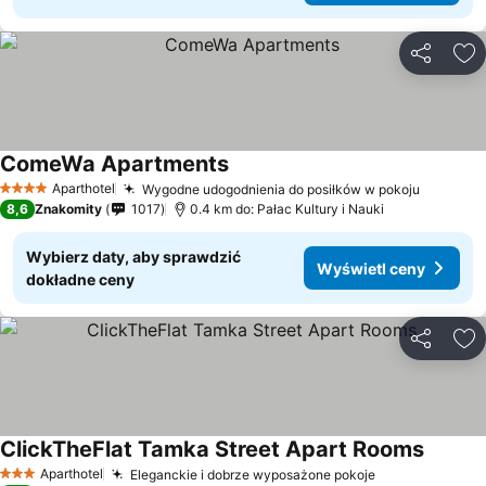
Udostępni
Do
ComeWa Apartments
Aparthotel
Wygodne udogodnienia do posiłków w pokoju
4 Kategoria
8,6
Znakomity
1017
0.4 km do: Pałac Kultury i Nauki
Wybierz daty, aby sprawdzić
Wyświetl ceny
dokładne ceny
Udostępni
Do
ClickTheFlat Tamka Street Apart Rooms
Aparthotel
Eleganckie i dobrze wyposażone pokoje
3 Kategoria