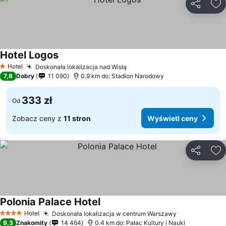
Udostępni
Do
Hotel Logos
Hotel
Doskonała lokalizacja nad Wisłą
1 Kategoria
7,8
Dobry
11 090
0.9 km do: Stadion Narodowy
333 zł
Od
Zobacz ceny z
11 stron
Wyświetl ceny
Udostępni
Do
Polonia Palace Hotel
Hotel
Doskonała lokalizacja w centrum Warszawy
4 Kategoria
9,3
Znakomity
14 464
0.4 km do: Pałac Kultury i Nauki