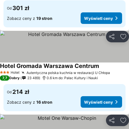
301 zł
Od
Zobacz ceny z
19 stron
Wyświetl ceny
Udostępni
Do
Hotel Gromada Warszawa Centrum
Hotel
Autentyczna polska kuchnia w restauracji U Chłopa
3 Kategoria
7,7
Dobry
23 489
0.6 km do: Pałac Kultury i Nauki
214 zł
Od
Zobacz ceny z
16 stron
Wyświetl ceny
Udostępni
Do