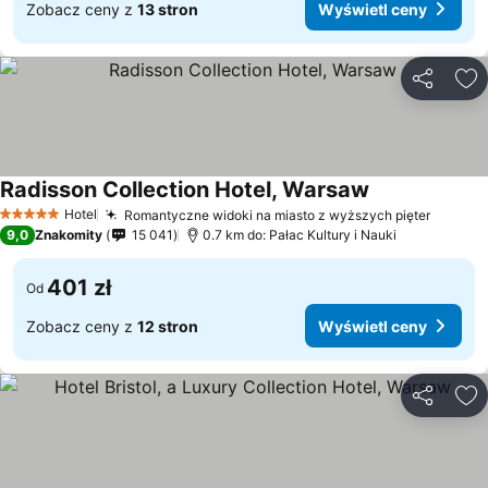
Zobacz ceny z
13 stron
Wyświetl ceny
Udostępni
Do
Radisson Collection Hotel, Warsaw
Hotel
Romantyczne widoki na miasto z wyższych pięter
5 Kategoria
9,0
Znakomity
15 041
0.7 km do: Pałac Kultury i Nauki
401 zł
Od
Zobacz ceny z
12 stron
Wyświetl ceny
Udostępni
Do