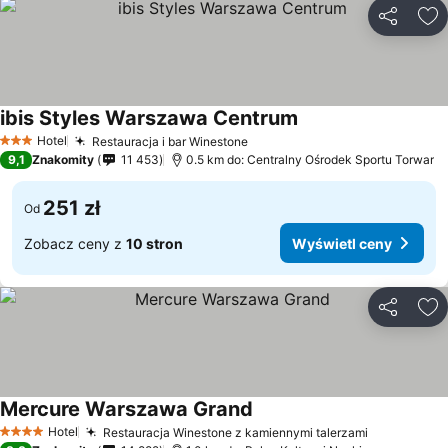
Udostępni
Do
ibis Styles Warszawa Centrum
Hotel
Restauracja i bar Winestone
3 Kategoria
9,1
Znakomity
11 453
0.5 km do: Centralny Ośrodek Sportu Torwar
251 zł
Od
Zobacz ceny z
10 stron
Wyświetl ceny
Udostępni
Do
Mercure Warszawa Grand
Hotel
Restauracja Winestone z kamiennymi talerzami
4 Kategoria