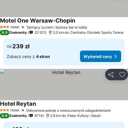
Motel One Warsaw-Chopin
Hotel
Tętniący życiem i stylowy bar w lobby
3 Kategoria
9,0
Znakomity
22 521
2.0 km do: Centralny Ośrodek Sportu Torwar
239 zł
Od
Zobacz ceny z
4 stron
Wyświetl ceny
Udostępni
Do
Hotel Reytan
Hotel
Odnowione pokoje z nowoczesnymi udogodnieniami
3 Kategoria
8,9
Znakomity
8714
2.8 km do: Pałac Kultury i Nauki