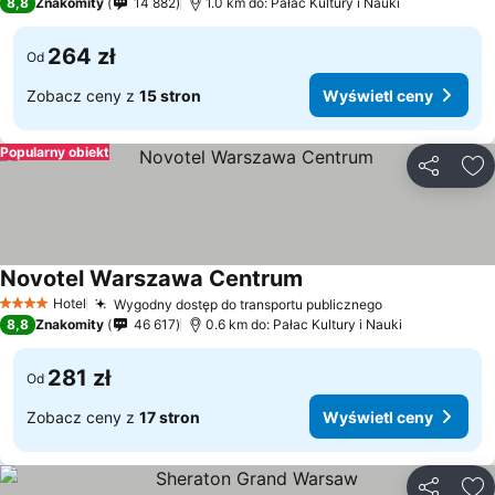
8,8
Znakomity
14 882
1.0 km do: Pałac Kultury i Nauki
264 zł
Od
Zobacz ceny z
15 stron
Wyświetl ceny
Popularny obiekt
Udostępni
Do
Novotel Warszawa Centrum
Hotel
Wygodny dostęp do transportu publicznego
4 Kategoria
8,8
Znakomity
46 617
0.6 km do: Pałac Kultury i Nauki
281 zł
Od
Zobacz ceny z
17 stron
Wyświetl ceny