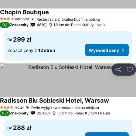
Chopin Boutique
Aparthotel
Restauracja z lokalną kuchnią polską
3 Kategoria
9,1
Znakomity
4619
1.2 km do: Pałac Kultury i Nauki
299 zł
Od
Zobacz ceny z
12 stron
Wyświetl ceny
Udostępni
Do
Radisson Blu Sobieski Hotel, Warsaw
Hotel
Dwie wyjątkowe restauracje na miejscu
4 Kategoria
8,7
Znakomity
26 398
1.5 km do: Pałac Kultury i Nauki
288 zł
Od