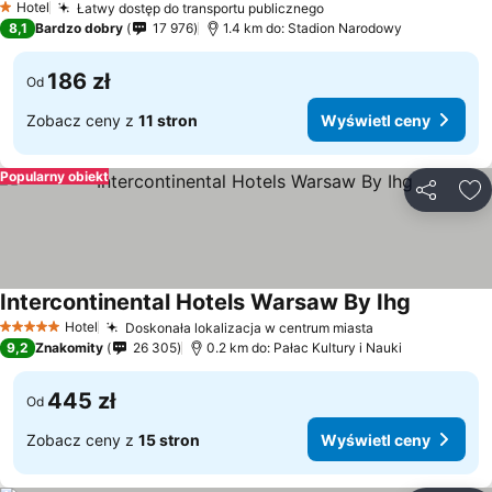
Hotel
Łatwy dostęp do transportu publicznego
1 Kategoria
8,1
Bardzo dobry
17 976
1.4 km do: Stadion Narodowy
186 zł
Od
Zobacz ceny z
11 stron
Wyświetl ceny
Popularny obiekt
Udostępni
Do
Intercontinental Hotels Warsaw By Ihg
Hotel
Doskonała lokalizacja w centrum miasta
5 Kategoria
9,2
Znakomity
26 305
0.2 km do: Pałac Kultury i Nauki
445 zł
Od
Zobacz ceny z
15 stron
Wyświetl ceny