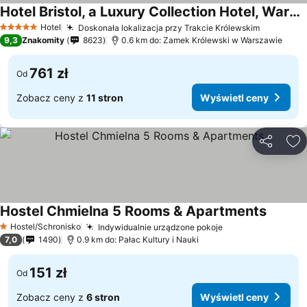
Hotel Bristol, a Luxury Collection Hotel, Warsaw
Hotel
Doskonała lokalizacja przy Trakcie Królewskim
5 Kategoria
9,3
Znakomity
8623
0.6 km do: Zamek Królewski w Warszawie
761 zł
Od
Zobacz ceny z
11 stron
Wyświetl ceny
Udostępni
Do
Hostel Chmielna 5 Rooms & Apartments
Hostel/Schronisko
Indywidualnie urządzone pokoje
1 Kategoria
7,0
1490
0.9 km do: Pałac Kultury i Nauki
151 zł
Od
Zobacz ceny z
6 stron
Wyświetl ceny