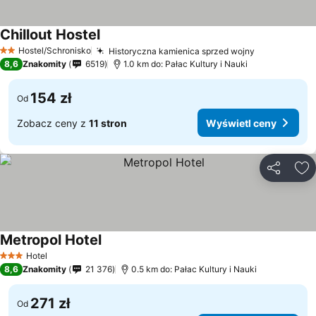
Chillout Hostel
Hostel/Schronisko
Historyczna kamienica sprzed wojny
2 Kategoria
8,6
Znakomity
6519
1.0 km do: Pałac Kultury i Nauki
154 zł
Od
Zobacz ceny z
11 stron
Wyświetl ceny
Udostępni
Do
Metropol Hotel
Hotel
3 Kategoria
8,6
Znakomity
21 376
0.5 km do: Pałac Kultury i Nauki
271 zł
Od