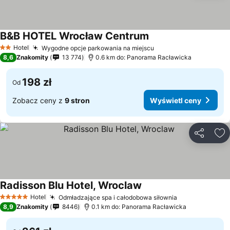
B&B HOTEL Wrocław Centrum
Hotel
Wygodne opcje parkowania na miejscu
2 Kategoria
8,6
Znakomity
13 774
0.6 km do: Panorama Racławicka
198 zł
Od
Zobacz ceny z
9 stron
Wyświetl ceny
Udostępni
Do
Radisson Blu Hotel, Wroclaw
Hotel
Odmładzające spa i całodobowa siłownia
5 Kategoria
8,9
Znakomity
8446
0.1 km do: Panorama Racławicka