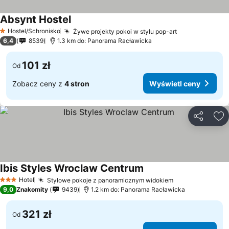
Absynt Hostel
Hostel/Schronisko
Żywe projekty pokoi w stylu pop-art
1 Kategoria
6,4
8539
1.3 km do: Panorama Racławicka
101 zł
Od
Zobacz ceny z
4 stron
Wyświetl ceny
Udostępni
Do
Ibis Styles Wroclaw Centrum
Hotel
Stylowe pokoje z panoramicznym widokiem
3 Kategoria
9,0
Znakomity
9439
1.2 km do: Panorama Racławicka
321 zł
Od