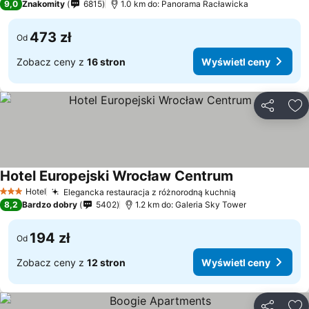
9,0
Znakomity
6815
1.0 km do: Panorama Racławicka
473 zł
Od
Zobacz ceny z
16 stron
Wyświetl ceny
Udostępni
Do
Hotel Europejski Wrocław Centrum
Hotel
Elegancka restauracja z różnorodną kuchnią
3 Kategoria
8,2
Bardzo dobry
5402
1.2 km do: Galeria Sky Tower
194 zł
Od
Zobacz ceny z
12 stron
Wyświetl ceny