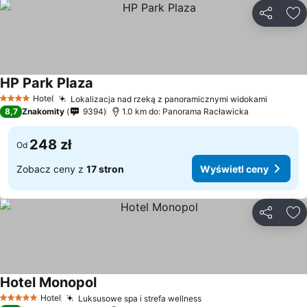
Udostępni
Do
HP Park Plaza
Hotel
Lokalizacja nad rzeką z panoramicznymi widokami
4 Kategoria
8,7
Znakomity
9394
1.0 km do: Panorama Racławicka
248 zł
Od
Zobacz ceny z
17 stron
Wyświetl ceny
Udostępni
Do
Hotel Monopol
Hotel
Luksusowe spa i strefa wellness
5 Kategoria