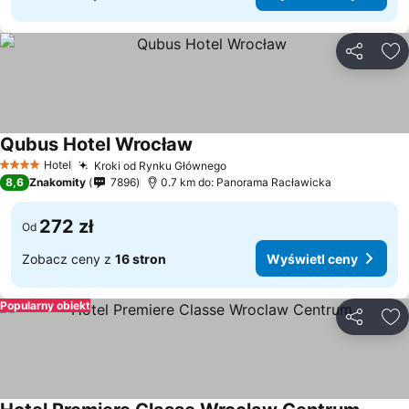
Udostępni
Do
Qubus Hotel Wrocław
Hotel
Kroki od Rynku Głównego
4 Kategoria
8,6
Znakomity
7896
0.7 km do: Panorama Racławicka
272 zł
Od
Zobacz ceny z
16 stron
Wyświetl ceny
Popularny obiekt
Udostępni
Do