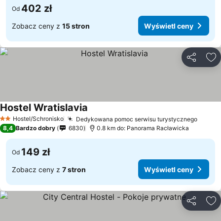
402 zł
Od
Zobacz ceny z
15 stron
Wyświetl ceny
Udostępni
Do
Hostel Wratislavia
Hostel/Schronisko
Dedykowana pomoc serwisu turystycznego
2 Kategoria
8,4
Bardzo dobry
6830
0.8 km do: Panorama Racławicka
149 zł
Od
Zobacz ceny z
7 stron
Wyświetl ceny
Udostępni
Do