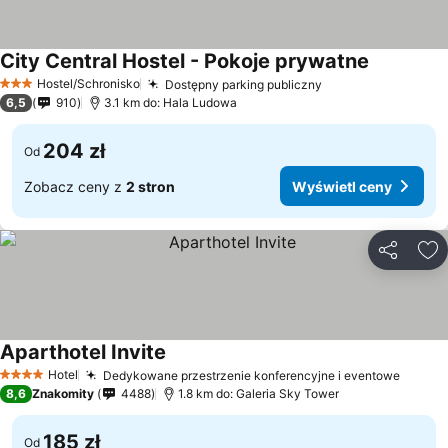
City Central Hostel - Pokoje prywatne
Hostel/Schronisko
Dostępny parking publiczny
3 Kategoria
6,5
910
3.1 km do: Hala Ludowa
204 zł
Od
Zobacz ceny z
2 stron
Wyświetl ceny
Udostępni
Do
Aparthotel Invite
Hotel
Dedykowane przestrzenie konferencyjne i eventowe
4 Kategoria
8,6
Znakomity
4488
1.8 km do: Galeria Sky Tower
185 zł
Od