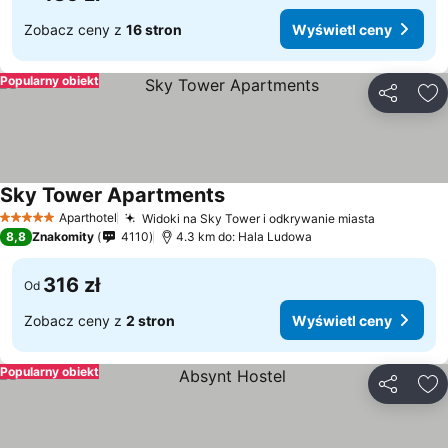
Zobacz ceny z
16 stron
Wyświetl ceny
Popularny obiekt
Udostępni
Do
Sky Tower Apartments
Aparthotel
Widoki na Sky Tower i odkrywanie miasta
5 Kategoria
8,8
Znakomity
4110
4.3 km do: Hala Ludowa
316 zł
Od
Zobacz ceny z
2 stron
Wyświetl ceny
Popularny obiekt
Udostępni
Do