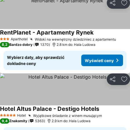
Udostępni
Do
RentPlanet - Apartamenty Rynek
Aparthotel
Widoki na wewnętrzny dziedziniec z apartamentu
3 Kategoria
8,2
Bardzo dobry
1370
2.8 km do: Hala Ludowa
Wybierz daty, aby sprawdzić
Wyświetl ceny
dokładne ceny
Udostępni
Do
Hotel Altus Palace - Destigo Hotels
Hotel
Wyjątkowe śniadanie z winem musującym
5 Kategoria
9,4
Znakomity
5363
2.9 km do: Hala Ludowa