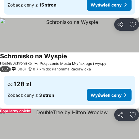
Zobacz ceny z
15 stron
Wyświetl ceny
Udostępni
Do
Schronisko na Wyspie
Hostel/Schronisko
Połączenie Mostu Młyńskiego i wyspy
6,7
308
0.7 km do: Panorama Racławicka
128 zł
Od
Zobacz ceny z
3 stron
Wyświetl ceny
Popularny obiekt
Udostępni
Do