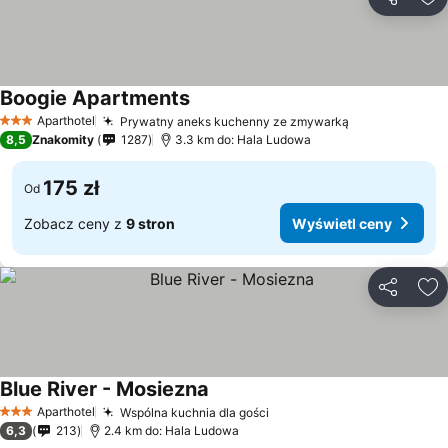
Udostępni
Do
Boogie Apartments
Aparthotel
Prywatny aneks kuchenny ze zmywarką
3 Kategoria
8,5
Znakomity
1287
3.3 km do: Hala Ludowa
175 zł
Od
Zobacz ceny z
9 stron
Wyświetl ceny
Udostępni
Do
Blue River - Mosiezna
Aparthotel
Wspólna kuchnia dla gości
3 Kategoria
6,3
213
2.4 km do: Hala Ludowa