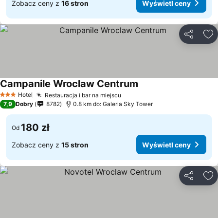
Zobacz ceny z
16 stron
Wyświetl ceny
Udostępni
Do
Campanile Wroclaw Centrum
Hotel
Restauracja i bar na miejscu
3 Kategoria
7,9
Dobry
8782
0.8 km do: Galeria Sky Tower
180 zł
Od
Zobacz ceny z
15 stron
Wyświetl ceny
Udostępni
Do