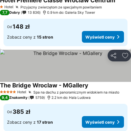
Hotel Premiere Classe Wroclaw Centrum
Hotel
Przyjazny zwierzętom ze specjalnym powitaniem
1 Kategoria
7,7
Dobry
13 836
0.9 km do: Galeria Sky Tower
148 zł
Od
Zobacz ceny z
15 stron
Wyświetl ceny
Udostępni
Do
The Bridge Wroclaw - MGallery
Hotel
Spa na dachu z panoramicznym widokiem na miasto
5 Kategoria
9,4
Znakomity
5759
2.2 km do: Hala Ludowa
385 zł
Od
Zobacz ceny z
17 stron
Wyświetl ceny