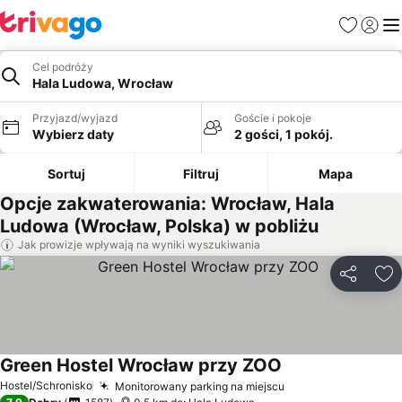
Ulubione
Zaloguj
Me
Cel podróży
Hala Ludowa, Wrocław
Przyjazd/wyjazd
Goście i pokoje
Wybierz daty
2 gości, 1 pokój.
Sortuj
Filtruj
Mapa
Opcje zakwaterowania: Wrocław, Hala
Ludowa (Wrocław, Polska) w pobliżu
Jak prowizje wpływają na wyniki wyszukiwania
Udostępni
Do
Green Hostel Wrocław przy ZOO
Hostel/Schronisko
Monitorowany parking na miejscu