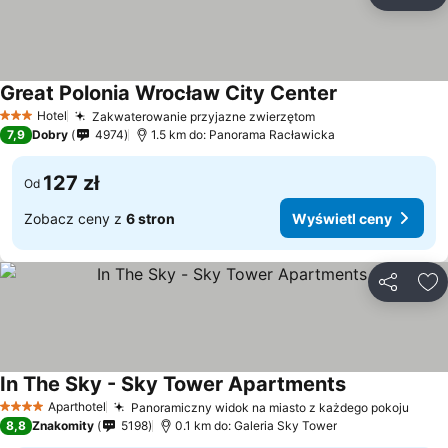
Udostępni
Do
Great Polonia Wrocław City Center
Hotel
Zakwaterowanie przyjazne zwierzętom
3 Kategoria
7,9
Dobry
4974
1.5 km do: Panorama Racławicka
127 zł
Od
Zobacz ceny z
6 stron
Wyświetl ceny
Udostępni
Do
In The Sky - Sky Tower Apartments
Aparthotel
Panoramiczny widok na miasto z każdego pokoju
4 Kategoria
8,8
Znakomity
5198
0.1 km do: Galeria Sky Tower