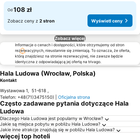
108 zł
Od
Zobacz ceny z
2 stron
Wyświetl ceny
Zobacz więcej
Informacje o cenach i dostępności, które otrzymujemy od stron
rezerwacyjnych, nieustannie się zmieniają. To oznacza, że oferta,
którą znajdziesz na stronie rezerwacyjnej, nie zawsze będzie
identyczna z odpowiadającą jej ofertą na trivago.
Hala Ludowa (Wrocław, Polska)
Kontakt
Wystawowa 1
,
51-618
,
Telefon
:
+48(71)3475150)
|
Oficjalna strona
Często zadawane pytania dotyczące Hala
Ludowa
Dlaczego Hala Ludowa jest popularny w Wrocław?
Jakie są miejsca pobytu w pobliżu Hala Ludowa?
Jakie inne atrakcje znajdują się w pobliżu Hala Ludowa?
więcej top hoteli