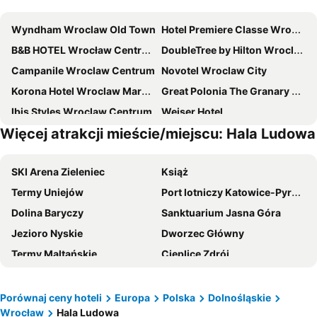
Wyndham Wroclaw Old Town
Hotel Premiere Classe Wroclaw Centrum
B&B HOTEL Wrocław Centrum
DoubleTree by Hilton Wroclaw
Campanile Wroclaw Centrum
Novotel Wroclaw City
Korona Hotel Wroclaw Market Square
Great Polonia The Granary La Suite Hotel
Ibis Styles Wroclaw Centrum
Weiser Hotel
Więcej atrakcji mieście/miejscu: Hala Ludowa
Hotel Campanile Wroclaw Stare Miasto
Scandic Wroclaw
Novotel Wroclaw Centrum
Great Polonia Wrocław City Center
SKI Arena Zieleniec
Książ
Hotel Mercure Wroclaw Centrum
Radisson Blu Hotel, Wroclaw
Termy Uniejów
Port lotniczy Katowice-Pyrzowice
Aparthotel Invite
Ibis Budget Wroclaw Stadion
Dolina Baryczy
Sanktuarium Jasna Góra
Qubus Hotel Wrocław
Hotel Traffic Wrocław Stare Miasto
Jezioro Nyskie
Dworzec Główny
HP Park Plaza
Q Hotel Plus Wrocław
Termy Maltańskie
Cieplice Zdrój
Hotel Polonia
Four Points by Sheraton Wroclaw
Zieleniec
Pustynia Błędowska
Hotel ZOO
Great Polonia Wrocław Tumski
Czarna Góra Resort
Atlas Arena Hala widowiskowo-sportowa
ibis Wroclaw Centrum
Hotel Piast
Porównaj ceny hoteli
Europa
Polska
Dolnośląskie
Wrocław
Hala Ludowa
Stadion Śląski
Copernicus Airport Wroclaw
Park Hotel Diament Wroclaw
Hotel Europejski Wrocław Centrum