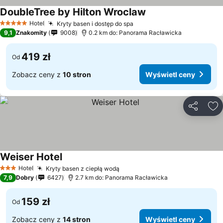
DoubleTree by Hilton Wroclaw
Hotel
Kryty basen i dostęp do spa
5 Kategoria
9,1
Znakomity
9008
0.2 km do: Panorama Racławicka
419 zł
Od
Zobacz ceny z
10 stron
Wyświetl ceny
Udostępni
Do
Weiser Hotel
Hotel
Kryty basen z ciepłą wodą
3 Kategoria
7,9
Dobry
6427
2.7 km do: Panorama Racławicka
159 zł
Od
Zobacz ceny z
14 stron
Wyświetl ceny