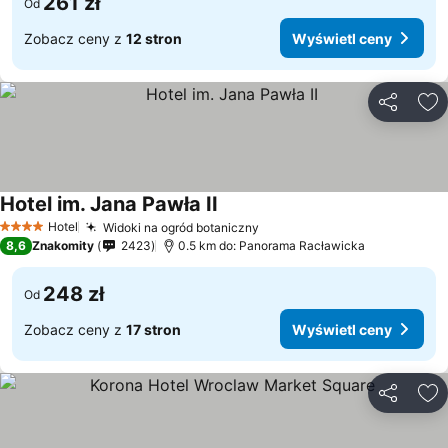
261 zł
Od
Zobacz ceny z
12 stron
Wyświetl ceny
Udostępni
Do
Hotel im. Jana Pawła II
Hotel
Widoki na ogród botaniczny
4 Kategoria
8,6
Znakomity
2423
0.5 km do: Panorama Racławicka
248 zł
Od
Zobacz ceny z
17 stron
Wyświetl ceny
Udostępni
Do