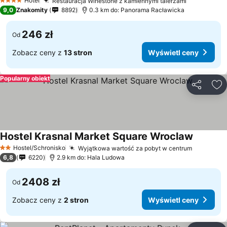
Hotel
Restauracja Winestone z kamiennymi talerzami
4 Kategoria
9,0
Znakomity
8892
0.3 km do: Panorama Racławicka
246 zł
Od
Zobacz ceny z
13 stron
Wyświetl ceny
Popularny obiekt
Udostępni
Do
Hostel Krasnal Market Square Wroclaw
Hostel/Schronisko
Wyjątkowa wartość za pobyt w centrum
2 Kategoria
6,8
6220
2.9 km do: Hala Ludowa
2408 zł
Od
Zobacz ceny z
2 stron
Wyświetl ceny