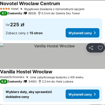
Novotel Wroclaw Centrum
Hotel
Wyjątkowe śniadania z różnorodnymi opcjami
4 Kategoria
9,1
Znakomity
8839
0.5 km do: Galeria Sky Tower
225 zł
Od
Zobacz ceny z
15 stron
Wyświetl ceny
Udostępni
Do
Vanilla Hostel Wrocław
Hostel/Schronisko
Urok zabytkowego budynku z XIX wieku
8,9
Znakomity
3460
2.2 km do: Hala Ludowa
Wybierz daty, aby sprawdzić
Wyświetl ceny
dokładne ceny