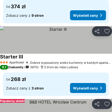
374 zł
Od
Zobacz ceny z
9 stron
Wyświetl ceny
Udostępni
Do
Starter III
Aparthotel
Dobrze wyposażony aneks kuchenny w każdym apartamencie
3 Kategoria
9,1
Znakomity
5670
0.9 km do: Hala Ludowa
268 zł
Od
Zobacz ceny z
3 stron
Wyświetl ceny
Popularny obiekt
Udostępni
Do