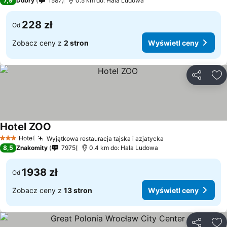
7,9
Dobry
1587
0.5 km do: Hala Ludowa
228 zł
Od
Zobacz ceny z
2 stron
Wyświetl ceny
Udostępni
Do
Hotel ZOO
Hotel
Wyjątkowa restauracja tajska i azjatycka
3 Kategoria
8,5
Znakomity
7975
0.4 km do: Hala Ludowa
1938 zł
Od
Zobacz ceny z
13 stron
Wyświetl ceny