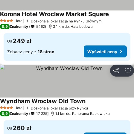
Korona Hotel Wroclaw Market Square
Hotel
Doskonała lokalizacja na Rynku Głównym
4 Kategoria
8,9
Znakomity
5462
3.1 km do: Hala Ludowa
249 zł
Od
Zobacz ceny z
18 stron
Wyświetl ceny
Udostępni
Do
Wyndham Wroclaw Old Town
Hotel
Doskonała lokalizacja przy Rynku
4 Kategoria
8,9
Znakomity
17 225
1.1 km do: Panorama Racławicka
260 zł
Od