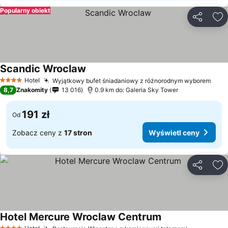
Popularny obiekt
Udostępni
Do
Scandic Wroclaw
Hotel
Wyjątkowy bufet śniadaniowy z różnorodnym wyborem
4 Kategoria
8,7
Znakomity
13 016
0.9 km do: Galeria Sky Tower
191 zł
Od
Zobacz ceny z
17 stron
Wyświetl ceny
Udostępni
Do
Hotel Mercure Wroclaw Centrum