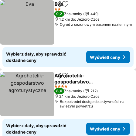
Eva
Udostępnij
Dodaj do ulubionych
2 Kategoria
9,2
Znakomity
449
1.2 km do: Jezioro Czos
Ogród z sezonowym basenem naziemnym
Wybierz daty, aby sprawdzić
Wyświetl ceny
dokładne ceny
Agrohotelik-
Udostępnij
Dodaj do ulubionych
gospodarstwo
agroturystyczne
4 Kategoria
8,6
Znakomity
212
2.1 km do: Jezioro Czos
Bezpośredni dostęp do aktywności na
świeżym powietrzu
Wybierz daty, aby sprawdzić
Wyświetl ceny
dokładne ceny