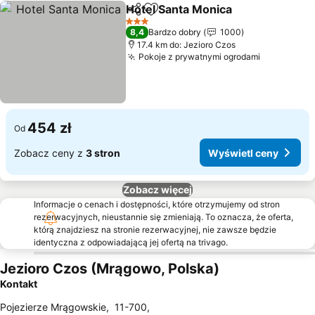
Hotel Santa Monica
Udostępnij
Dodaj do ulubionych
3 Kategoria
8,4
Bardzo dobry
1000
17.4 km do: Jezioro Czos
Pokoje z prywatnymi ogrodami
454 zł
Od
Zobacz ceny z
3 stron
Wyświetl ceny
Zobacz więcej
Informacje o cenach i dostępności, które otrzymujemy od stron
rezerwacyjnych, nieustannie się zmieniają. To oznacza, że oferta,
którą znajdziesz na stronie rezerwacyjnej, nie zawsze będzie
identyczna z odpowiadającą jej ofertą na trivago.
Jezioro Czos (Mrągowo, Polska)
Kontakt
Pojezierze Mrągowskie
,
11-700
,