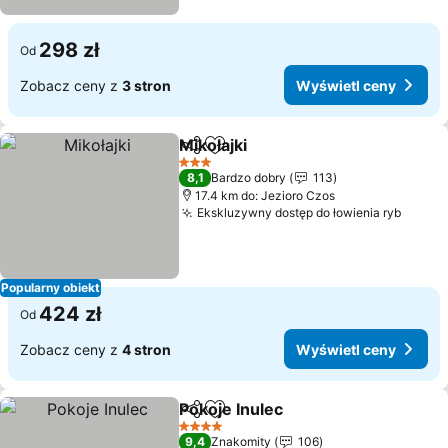
298 zł
Od
Zobacz ceny z
3 stron
Wyświetl ceny
Mikołajki
Udostępnij
Dodaj do ulubionych
3 Kategoria
8,1
Bardzo dobry
113
17.4 km do: Jezioro Czos
Ekskluzywny dostęp do łowienia ryb
Popularny obiekt
424 zł
Od
Zobacz ceny z
4 stron
Wyświetl ceny
Pokoje Inulec
Udostępnij
Dodaj do ulubionych
4 Kategoria
9,4
Znakomity
106