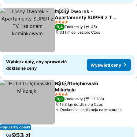
Leśny Dworek -
Udostępnij
Dodaj do ulubionych
Apartamenty SUPER z TV
i salonem kominkowym
4 Kategoria
9,4
Znakomity
45
6.1 km do: Jezioro Czos
Wybierz daty, aby sprawdzić
Wyświetl ceny
dokładne ceny
Hotel Gołębiewski
Udostępnij
Dodaj do ulubionych
Mikołajki
4 Kategoria
8,8
Znakomity
13 788
16.3 km do: Jezioro Czos
Doskonała lokalizacja na Mazurach
Popularny obiekt
953 zł
Od