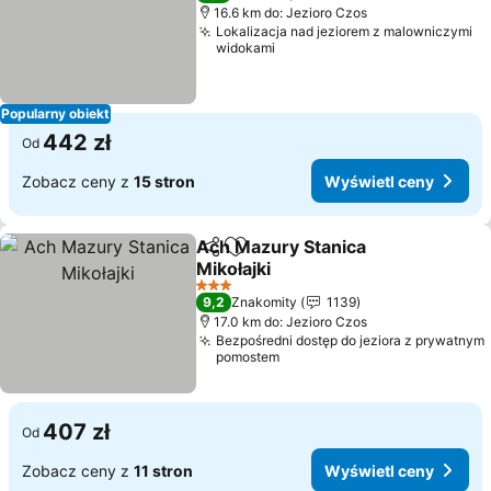
16.6 km do: Jezioro Czos
Lokalizacja nad jeziorem z malowniczymi
widokami
Popularny obiekt
442 zł
Od
Zobacz ceny z
15 stron
Wyświetl ceny
Ach Mazury Stanica
Udostępnij
Dodaj do ulubionych
Mikołajki
3 Kategoria
9,2
Znakomity
1139
17.0 km do: Jezioro Czos
Bezpośredni dostęp do jeziora z prywatnym
pomostem
407 zł
Od
Zobacz ceny z
11 stron
Wyświetl ceny