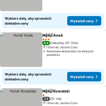
Wybierz daty, aby sprawdzić
Wyświetl ceny
dokładne ceny
Hotel Anek
Udostępnij
Dodaj do ulubionych
3 Kategoria
8,6
Znakomity
1530
1.6 km do: Jezioro Czos
Sezonowe aktywności na świeżym
powietrzu
Wybierz daty, aby sprawdzić
Wyświetl ceny
dokładne ceny
Hotel Kowalski
Udostępnij
Dodaj do ulubionych
1 Kategoria
7,3
136
1.9 km do: Jezioro Czos