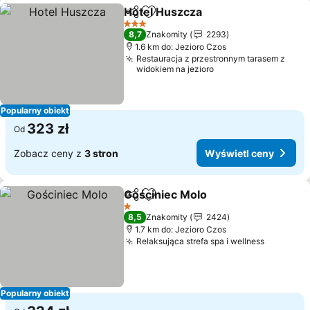
Hotel Huszcza
Udostępnij
Dodaj do ulubionych
3 Kategoria
8,7
Znakomity
2293
1.6 km do: Jezioro Czos
Restauracja z przestronnym tarasem z
widokiem na jezioro
Popularny obiekt
323 zł
Od
Zobacz ceny z
3 stron
Wyświetl ceny
Gościniec Molo
Udostępnij
Dodaj do ulubionych
1 Kategoria
8,5
Znakomity
2424
1.7 km do: Jezioro Czos
Relaksująca strefa spa i wellness
Popularny obiekt