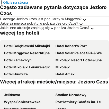
|
Oficjalna strona
Często zadawane pytania dotyczące Jezioro
Czos
Dlaczego Jezioro Czos jest popularny w Mrągowo?
Jakie są miejsca pobytu w pobliżu Jezioro Czos?
Jakie inne atrakcje znajdują się w pobliżu Jezioro Czos?
więcej top hoteli
Hotel Gołębiewski Mikołajki
Hotel Robert's Port
Hotel Mrągowo Resort&Spa
Hotel Solar Palace SPA & Wellness
Hotel Zamek Ryn
Mikołajki Resort Hotel & Spa Jora Wielka
Hotel Mikołajki Leisure & SPA - Destigo Hotels
Mikołajki
Hotel Huszcza
Hotel Amax
Więcej atrakcji mieście/miejscu: Jezioro Czos
Hotel Mazuria
Hotel Santa Monica
Panoramic-Oscar
Ach Mazury Stanica Mikołajki
Jelitkowo
Stadion Narodowy
Apartamenty M&M
Hotelik Mazurska Chata
Wyspa Sobieszewska
Port lotniczy Gdańsk im. Lecha Wałęsy
Enklawa Mikołajki
Hotel Rezydencja Mazury SPA & Lake
Dworzec Centralny
Jantar