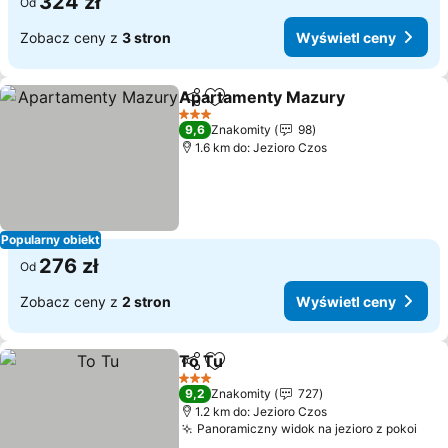
324 zł
Od
Zobacz ceny z
3 stron
Wyświetl ceny
Apartamenty Mazury
Udostępnij
Dodaj do ulubionych
3 Kategoria
9,6
Znakomity
98
1.6 km do: Jezioro Czos
Popularny obiekt
276 zł
Od
Zobacz ceny z
2 stron
Wyświetl ceny
To Tu
Udostępnij
Dodaj do ulubionych
3 Kategoria
9,2
Znakomity
727
1.2 km do: Jezioro Czos
Panoramiczny widok na jezioro z pokoi