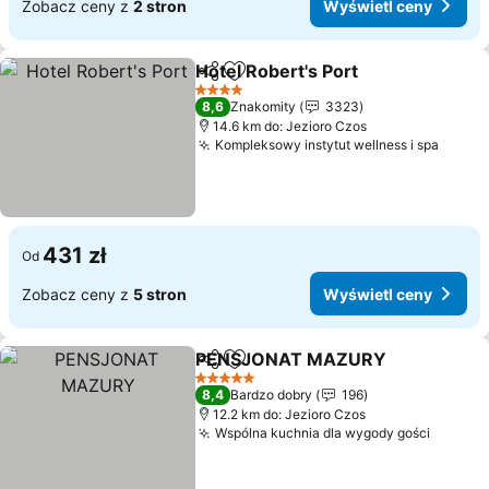
Zobacz ceny z
2 stron
Wyświetl ceny
Hotel Robert's Port
Udostępnij
Dodaj do ulubionych
4 Kategoria
8,6
Znakomity
3323
14.6 km do: Jezioro Czos
Kompleksowy instytut wellness i spa
431 zł
Od
Zobacz ceny z
5 stron
Wyświetl ceny
PENSJONAT MAZURY
Udostępnij
Dodaj do ulubionych
5 Kategoria
8,4
Bardzo dobry
196
12.2 km do: Jezioro Czos
Wspólna kuchnia dla wygody gości