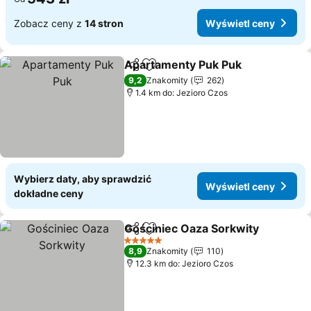
Zobacz ceny z
14 stron
Wyświetl ceny
Apartamenty Puk Puk
Udostępnij
Dodaj do ulubionych
9,2
Znakomity
262
1.4 km do: Jezioro Czos
Wybierz daty, aby sprawdzić
Wyświetl ceny
dokładne ceny
Gościniec Oaza Sorkwity
Udostępnij
Dodaj do ulubionych
5 Kategoria
8,9
Znakomity
110
12.3 km do: Jezioro Czos