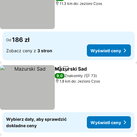
11.3 km do: Jezioro Czos
186 zł
Od
Zobacz ceny z
3 stron
Wyświetl ceny
Mazurski Sad
Udostępnij
Dodaj do ulubionych
9,0
Znakomity
73
1.8 km do: Jezioro Czos
Wybierz daty, aby sprawdzić
Wyświetl ceny
dokładne ceny