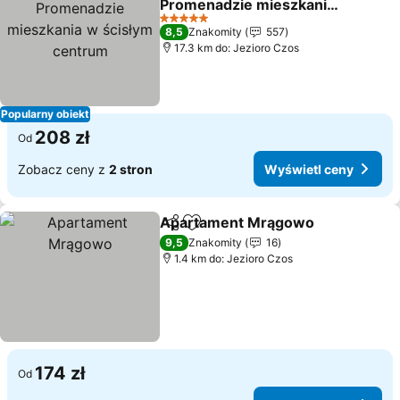
Promenadzie mieszkania
w ścisłym centrum
5 Kategoria
8,5
Znakomity
557
17.3 km do: Jezioro Czos
Popularny obiekt
208 zł
Od
Zobacz ceny z
2 stron
Wyświetl ceny
Apartament Mrągowo
Udostępnij
Dodaj do ulubionych
9,5
Znakomity
16
1.4 km do: Jezioro Czos
174 zł
Od