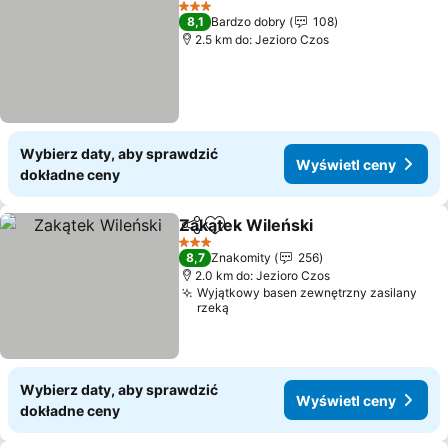
3 Kategoria
8,1
Bardzo dobry
108
2.5 km do: Jezioro Czos
Wybierz daty, aby sprawdzić
Wyświetl ceny
dokładne ceny
Zakątek Wileński
Udostępnij
Dodaj do ulubionych
3 Kategoria
8,7
Znakomity
256
2.0 km do: Jezioro Czos
Wyjątkowy basen zewnętrzny zasilany
rzeką
Wybierz daty, aby sprawdzić
Wyświetl ceny
dokładne ceny