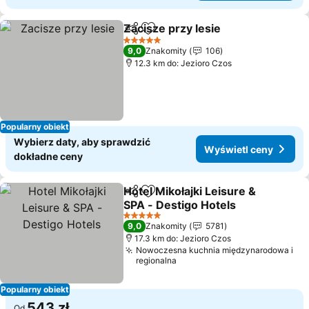
Zacisze przy lesie
Udostępnij
Dodaj do ulubionych
5 Kategoria
9,0
Znakomity
106
12.3 km do: Jezioro Czos
Popularny obiekt
Wybierz daty, aby sprawdzić
Wyświetl ceny
dokładne ceny
Hotel Mikołajki Leisure &
Udostępnij
Dodaj do ulubionych
SPA - Destigo Hotels
5 Kategoria
9,0
Znakomity
5781
17.3 km do: Jezioro Czos
Nowoczesna kuchnia międzynarodowa i
regionalna
Popularny obiekt
543 zł
Od