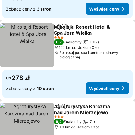
Zobacz ceny z
3 stron
Wyświetl ceny
Mikołajki Resort Hotel &
Udostępnij
Dodaj do ulubionych
Spa Jora Wielka
3 Kategoria
8,7
Znakomity
1917
12.1 km do: Jezioro Czos
Relaksujące spa i centrum odnowy
biologicznej
278 zł
Od
Zobacz ceny z
10 stron
Wyświetl ceny
Agroturystyka Karczma
Udostępnij
Dodaj do ulubionych
nad Jarem Mierzejewo
3 Kategoria
9,2
Znakomity
71
9.0 km do: Jezioro Czos