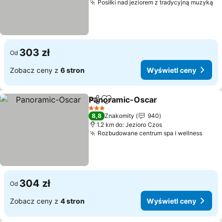
Posiłki nad jeziorem z tradycyjną muzyką
303 zł
Od
Zobacz ceny z
6 stron
Wyświetl ceny
Panoramic-Oscar
Udostępnij
Dodaj do ulubionych
3 Kategoria
8,8
Znakomity
940
1.2 km do: Jezioro Czos
Rozbudowane centrum spa i wellness
304 zł
Od
Zobacz ceny z
4 stron
Wyświetl ceny