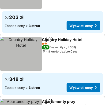
203 zł
Od
Zobacz ceny z
3 stron
Wyświetl ceny
Country Holiday Hotel
Udostępnij
Dodaj do ulubionych
2 Kategoria
9,5
Znakomity
368
4.8 km do: Jezioro Czos
348 zł
Od
Zobacz ceny z
3 stron
Wyświetl ceny
Apartamenty przy
Udostępnij
Dodaj do ulubionych