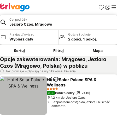
Ulubione
Zaloguj
Me
Cel podróży
Jezioro Czos, Mrągowo
Przyjazd/wyjazd
Goście i pokoje
Wybierz daty
2 gości, 1 pokój.
Sortuj
Filtruj
Mapa
Opcje zakwaterowania: Mrągowo, Jezioro
Czos (Mrągowo, Polska) w pobliżu
Jak prowizje wpływają na wyniki wyszukiwania
Hotel Solar Palace SPA &
Udostępnij
Dodaj do ulubionych
Wellness
4 Kategoria
8,3
Bardzo dobry
2415
1.2 km do: Jezioro Czos
Bezpośredni dostęp do jeziora i bliskość
amfiteatru