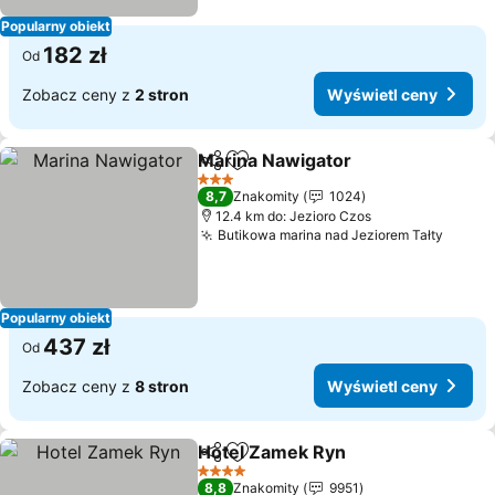
Popularny obiekt
182 zł
Od
Zobacz ceny z
2 stron
Wyświetl ceny
Marina Nawigator
Udostępnij
Dodaj do ulubionych
3 Kategoria
8,7
Znakomity
1024
12.4 km do: Jezioro Czos
Butikowa marina nad Jeziorem Tałty
Popularny obiekt
437 zł
Od
Zobacz ceny z
8 stron
Wyświetl ceny
Hotel Zamek Ryn
Udostępnij
Dodaj do ulubionych
4 Kategoria
8,8
Znakomity
9951