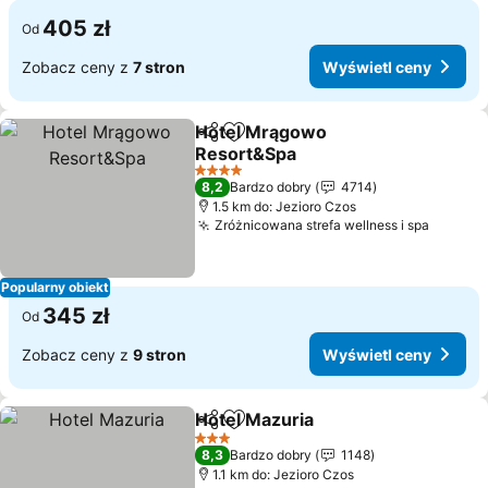
405 zł
Od
Zobacz ceny z
7 stron
Wyświetl ceny
Hotel Mrągowo
Udostępnij
Dodaj do ulubionych
Resort&Spa
4 Kategoria
8,2
Bardzo dobry
4714
1.5 km do: Jezioro Czos
Zróżnicowana strefa wellness i spa
Popularny obiekt
345 zł
Od
Zobacz ceny z
9 stron
Wyświetl ceny
Hotel Mazuria
Udostępnij
Dodaj do ulubionych
3 Kategoria
8,3
Bardzo dobry
1148
1.1 km do: Jezioro Czos