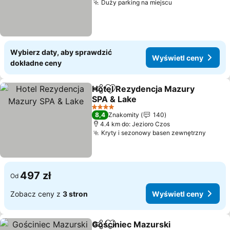
Duży parking na miejscu
Wybierz daty, aby sprawdzić
Wyświetl ceny
dokładne ceny
Hotel Rezydencja Mazury
Udostępnij
Dodaj do ulubionych
SPA & Lake
4 Kategoria
8,4
Znakomity
140
4.4 km do: Jezioro Czos
Kryty i sezonowy basen zewnętrzny
497 zł
Od
Zobacz ceny z
3 stron
Wyświetl ceny
Gościniec Mazurski
Udostępnij
Dodaj do ulubionych