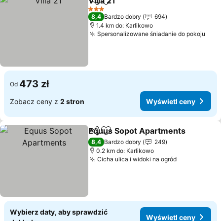
Villa 21
Udostępnij
Dodaj do ulubionych
3 Kategoria
8,4
Bardzo dobry
694
1.4 km do: Karlikowo
Spersonalizowane śniadanie do pokoju
473 zł
Od
Zobacz ceny z
2 stron
Wyświetl ceny
Equus Sopot Apartments
Udostępnij
Dodaj do ulubionych
8,4
Bardzo dobry
249
0.2 km do: Karlikowo
Cicha ulica i widoki na ogród
Wybierz daty, aby sprawdzić
Wyświetl ceny