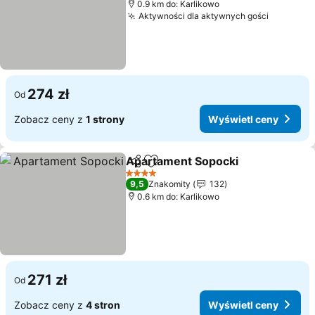
0.9 km do: Karlikowo
Aktywności dla aktywnych gości
274 zł
Od
Zobacz ceny z
1 strony
Wyświetl ceny
Apartament Sopocki
Udostępnij
Dodaj do ulubionych
4 Kategoria
9,5
Znakomity
132
0.6 km do: Karlikowo
271 zł
Od
Zobacz ceny z
4 stron
Wyświetl ceny