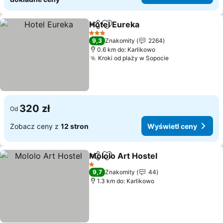
Hotel Eureka
Udostępnij
Dodaj do ulubionych
3 Kategoria
9,3
Znakomity
2264
0.6 km do: Karlikowo
Kroki od plaży w Sopocie
320 zł
Od
Zobacz ceny z
12 stron
Wyświetl ceny
Mololo Art Hostel
Udostępnij
Dodaj do ulubionych
1 Kategoria
9,7
Znakomity
44
1.3 km do: Karlikowo