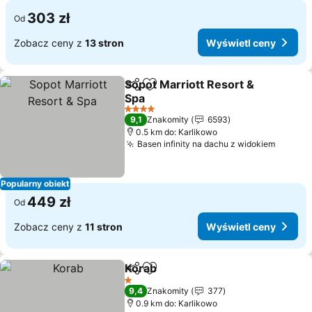
303 zł
Od
Zobacz ceny z
13 stron
Wyświetl ceny
Sopot Marriott Resort &
Udostępnij
Dodaj do ulubionych
Spa
4 Kategoria
9,1
Znakomity
6593
0.5 km do: Karlikowo
Basen infinity na dachu z widokiem
Popularny obiekt
449 zł
Od
Zobacz ceny z
11 stron
Wyświetl ceny
Korab
Udostępnij
Dodaj do ulubionych
1 Kategoria
9,4
Znakomity
377
0.9 km do: Karlikowo