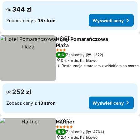
344 zł
Od
Zobacz ceny z
15 stron
Wyświetl ceny
Hotel Pomarańczowa
Udostępnij
Dodaj do ulubionych
Plaża
3 Kategoria
8,6
Znakomity
1322
0.6 km do: Karlikowo
Restauracja z tarasem z widokiem na morze
252 zł
Od
Zobacz ceny z
13 stron
Wyświetl ceny
Haffner
Udostępnij
Dodaj do ulubionych
5 Kategoria
9,0
Znakomity
4704
2.4 km do: Karlikowo