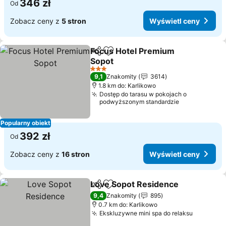
346 zł
Od
Zobacz ceny z
5 stron
Wyświetl ceny
Focus Hotel Premium
Udostępnij
Dodaj do ulubionych
Sopot
3 Kategoria
9,1
Znakomity
3614
1.8 km do: Karlikowo
Dostęp do tarasu w pokojach o
podwyższonym standardzie
Popularny obiekt
392 zł
Od
Zobacz ceny z
16 stron
Wyświetl ceny
Love Sopot Residence
Udostępnij
Dodaj do ulubionych
9,4
Znakomity
895
0.7 km do: Karlikowo
Ekskluzywne mini spa do relaksu