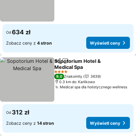
634 zł
Od
Zobacz ceny z
4 stron
Wyświetl ceny
Sopotorium Hotel &
Udostępnij
Dodaj do ulubionych
Medical Spa
4 Kategoria
9,0
Znakomity
3639
0.3 km do: Karlikowo
Medical spa dla holistycznego wellness
312 zł
Od
Zobacz ceny z
14 stron
Wyświetl ceny