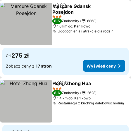
Mercure Gdansk
Udostępnij
Dodaj do ulubionych
Posejdon
3 Kategoria
8,5
Znakomity
6868
1.6 km do: Karlikowo
Udogodnienia i atrakcje dla rodzin
275 zł
Od
Zobacz ceny z
17 stron
Wyświetl ceny
Hotel Zhong Hua
Udostępnij
Dodaj do ulubionych
3 Kategoria
8,6
Znakomity
2628
1.4 km do: Karlikowo
Restauracja z kuchnią dalekowschodnią