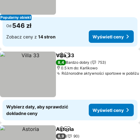
Popularny obiekt
546 zł
Od
Zobacz ceny z
14 stron
Wyświetl ceny
Villa 33
Udostępnij
Dodaj do ulubionych
8,4
Bardzo dobry
753
0.5 km do: Karlikowo
Różnorodne aktywności sportowe w pobliżu
Wybierz daty, aby sprawdzić
Wyświetl ceny
dokładne ceny
Astoria
Udostępnij
Dodaj do ulubionych
6,9
90