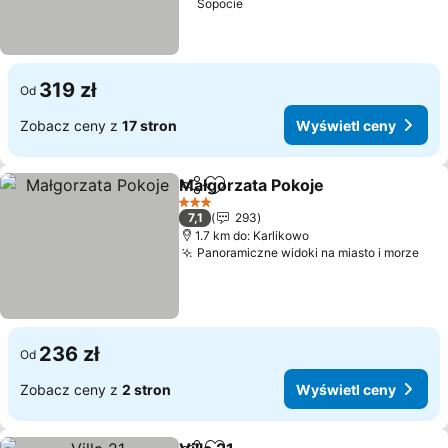
Sopocie
319 zł
Od
Zobacz ceny z
17 stron
Wyświetl ceny
Małgorzata Pokoje
Udostępnij
Dodaj do ulubionych
3 Kategoria
7,1
293
1.7 km do: Karlikowo
Panoramiczne widoki na miasto i morze
236 zł
Od
Zobacz ceny z
2 stron
Wyświetl ceny