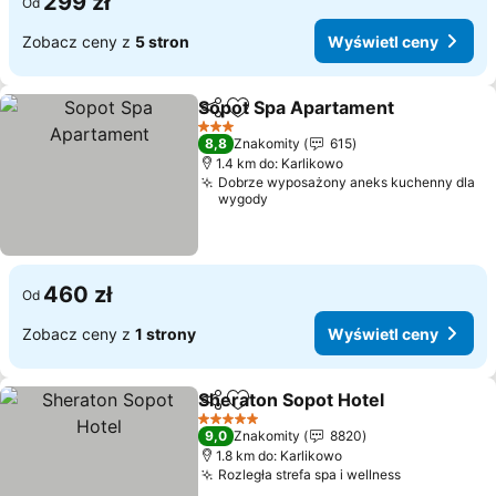
299 zł
Od
Zobacz ceny z
5 stron
Wyświetl ceny
Sopot Spa Apartament
Udostępnij
Dodaj do ulubionych
3 Kategoria
8,8
Znakomity
615
1.4 km do: Karlikowo
Dobrze wyposażony aneks kuchenny dla
wygody
460 zł
Od
Zobacz ceny z
1 strony
Wyświetl ceny
Sheraton Sopot Hotel
Udostępnij
Dodaj do ulubionych
5 Kategoria
9,0
Znakomity
8820
1.8 km do: Karlikowo
Rozległa strefa spa i wellness