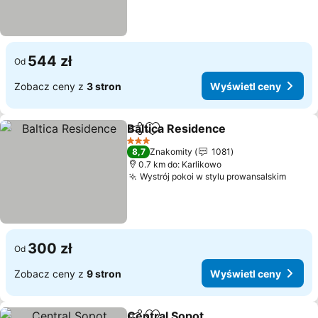
544 zł
Od
Zobacz ceny z
3 stron
Wyświetl ceny
Baltica Residence
Udostępnij
Dodaj do ulubionych
3 Kategoria
8,7
Znakomity
1081
0.7 km do: Karlikowo
Wystrój pokoi w stylu prowansalskim
300 zł
Od
Zobacz ceny z
9 stron
Wyświetl ceny
Central Sopot