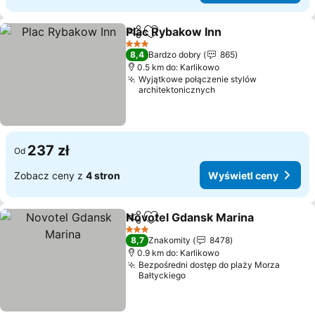
Plac Rybakow Inn
Udostępnij
Dodaj do ulubionych
3 Kategoria
8,4
Bardzo dobry
865
0.5 km do: Karlikowo
Wyjątkowe połączenie stylów
architektonicznych
237 zł
Od
Zobacz ceny z
4 stron
Wyświetl ceny
Novotel Gdansk Marina
Udostępnij
Dodaj do ulubionych
3 Kategoria
8,7
Znakomity
8478
0.9 km do: Karlikowo
Bezpośredni dostęp do plaży Morza
Bałtyckiego