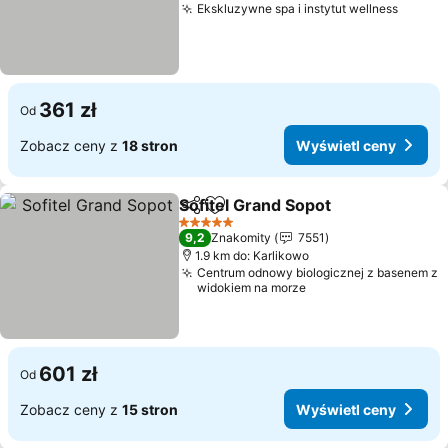
Ekskluzywne spa i instytut wellness
361 zł
Od
Zobacz ceny z
18 stron
Wyświetl ceny
Sofitel Grand Sopot
Udostępnij
Dodaj do ulubionych
5 Kategoria
9,2
Znakomity
7551
1.9 km do: Karlikowo
Centrum odnowy biologicznej z basenem z
widokiem na morze
601 zł
Od
Zobacz ceny z
15 stron
Wyświetl ceny