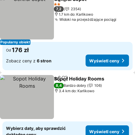
Udostępnij
Dodaj do ulubionych
2 Kategoria
7,2
2354
1.7 km do: Karlikowo
Widoki na przejeżdżające pociągi
Popularny obiekt
176 zł
Od
Zobacz ceny z
6 stron
Wyświetl ceny
Sopot Holiday Rooms
Udostępnij
Dodaj do ulubionych
8,4
Bardzo dobry
106
3.4 km do: Karlikowo
Wybierz daty, aby sprawdzić
Wyświetl ceny
dokładne ceny