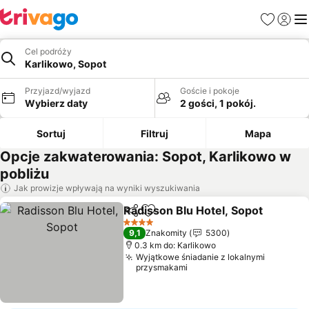
Ulubione
Zaloguj
Me
Cel podróży
Karlikowo, Sopot
Przyjazd/wyjazd
Goście i pokoje
Wybierz daty
2 gości, 1 pokój.
Sortuj
Filtruj
Mapa
Opcje zakwaterowania: Sopot, Karlikowo w
pobliżu
Jak prowizje wpływają na wyniki wyszukiwania
Radisson Blu Hotel, Sopot
Udostępnij
Dodaj do ulubionych
4 Kategoria
9,1
Znakomity
5300
0.3 km do: Karlikowo
Wyjątkowe śniadanie z lokalnymi
przysmakami