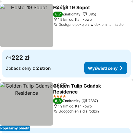
Hostel 19 Sopot
Udostępnij
Dodaj do ulubionych
8,7
Znakomity
395
1.5 km do: Karlikowo
Dostępne pokoje z widokiem na miasto
222 zł
Od
Zobacz ceny z
2 stron
Wyświetl ceny
Golden Tulip Gdańsk
Udostępnij
Dodaj do ulubionych
Residence
4 Kategoria
8,8
Znakomity
7887
1.9 km do: Karlikowo
Udogodnienia dla rodzin
Popularny obiekt