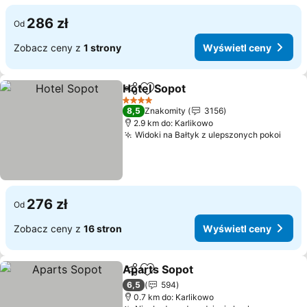
286 zł
Od
Zobacz ceny z
1 strony
Wyświetl ceny
Hotel Sopot
Udostępnij
Dodaj do ulubionych
4 Kategoria
8,5
Znakomity
3156
2.9 km do: Karlikowo
Widoki na Bałtyk z ulepszonych pokoi
276 zł
Od
Zobacz ceny z
16 stron
Wyświetl ceny
Aparts Sopot
Udostępnij
Dodaj do ulubionych
6,5
594
0.7 km do: Karlikowo