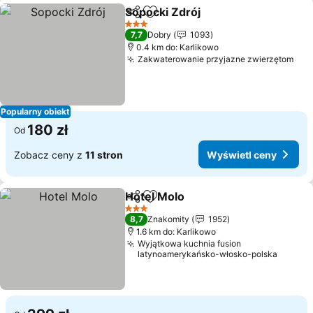
Sopocki Zdrój
Udostępnij
Dodaj do ulubionych
3 Kategoria
7,7
Dobry
1093
0.4 km do: Karlikowo
Zakwaterowanie przyjazne zwierzętom
Popularny obiekt
180 zł
Od
Zobacz ceny z
11 stron
Wyświetl ceny
Hotel Molo
Udostępnij
Dodaj do ulubionych
3 Kategoria
8,7
Znakomity
1952
1.6 km do: Karlikowo
Wyjątkowa kuchnia fusion
latynoamerykańsko-włosko-polska