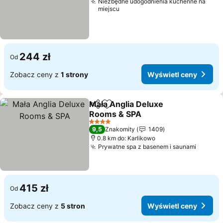
Niezbędne udogodnienia kuchenne na
miejscu
244 zł
Od
Zobacz ceny z
1 strony
Wyświetl ceny
Mała Anglia Deluxe
Udostępnij
Dodaj do ulubionych
Rooms & SPA
4 Kategoria
9,5
Znakomity
1409
0.8 km do: Karlikowo
Prywatne spa z basenem i saunami
415 zł
Od
Zobacz ceny z
5 stron
Wyświetl ceny