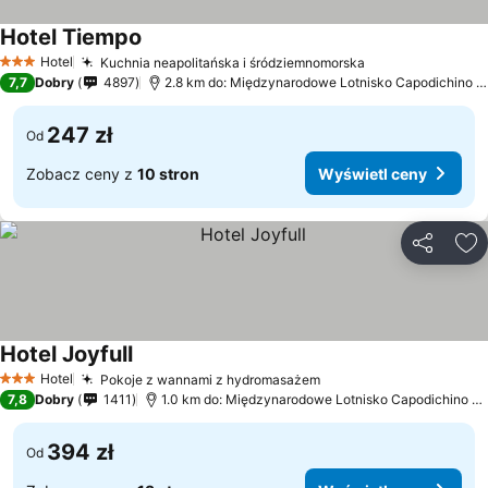
Hotel Tiempo
Wyświetl ceny
Hotel
Kuchnia neapolitańska i śródziemnomorska
Wyświetl ceny
3 Kategoria
7,7
Dobry
4897
2.8 km do: Międzynarodowe Lotnisko Capodichino N
247 zł
Od
Zobacz ceny z
10 stron
Wyświetl ceny
Udostępni
Do
Hotel Joyfull
Wyświetl ceny
Hotel
Pokoje z wannami z hydromasażem
Wyświetl ceny
3 Kategoria
7,8
Dobry
1411
1.0 km do: Międzynarodowe Lotnisko Capodichino N
394 zł
Od