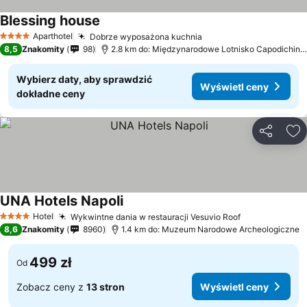
Blessing house
Wyświetl ceny
Aparthotel
Dobrze wyposażona kuchnia
Wyświetl ceny
4 Kategoria
8,5
Znakomity
98
2.8 km do: Międzynarodowe Lotnisko Capodichino
Wybierz daty, aby sprawdzić
Wyświetl ceny
dokładne ceny
Udostępni
Do
UNA Hotels Napoli
Wyświetl ceny
Hotel
Wykwintne dania w restauracji Vesuvio Roof
Wyświetl ce
4 Kategoria
8,6
Znakomity
8960
1.4 km do: Muzeum Narodowe Archeologiczne
499 zł
Od
Zobacz ceny z
13 stron
Wyświetl ceny