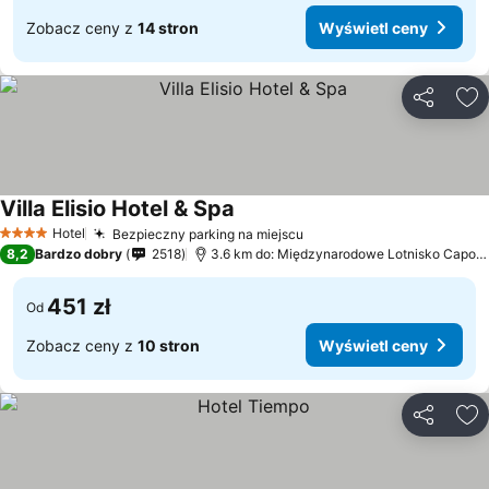
Zobacz ceny z
14 stron
Wyświetl ceny
Udostępni
Do
Villa Elisio Hotel & Spa
Wyświetl ceny
Hotel
Bezpieczny parking na miejscu
Wyświetl ceny
4 Kategoria
8,2
Bardzo dobry
2518
3.6 km do: Międzynarodowe Lotnisko Capodi
451 zł
Od
Zobacz ceny z
10 stron
Wyświetl ceny
Udostępni
Do