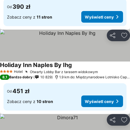
390 zł
Od
Zobacz ceny z
11 stron
Wyświetl ceny
Udostępni
Do
Holiday Inn Naples By Ihg
Wyświetl ceny
Hotel
Otwarty Lobby Bar z tarasem widokowym
Wyświetl ceny
4 Kategoria
8,1
Bardzo dobry
10 829
1.9 km do: Międzynarodowe Lotnisko Capo
451 zł
Od
Zobacz ceny z
10 stron
Wyświetl ceny
Udostępni
Do