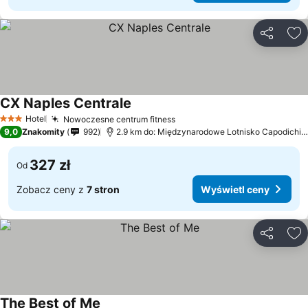
Udostępni
Do
CX Naples Centrale
Wyświetl ceny
Hotel
Nowoczesne centrum fitness
Wyświetl ceny
3 Kategoria
9,0
Znakomity
992
2.9 km do: Międzynarodowe Lotnisko Capodichin
327 zł
Od
Zobacz ceny z
7 stron
Wyświetl ceny
Udostępni
Do
The Best of Me