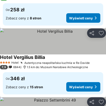
258 zł
Od
Zobacz ceny z
8 stron
Wyświetl ceny
Udostępni
Do
Hotel Vergilius Billia
Wyświetl ceny
Hotel
Autentyczna neapolitańska kuchnia w Re Davide
Wyświetl
4 Kategoria
7,3
6844
1.5 km do: Muzeum Narodowe Archeologiczne
346 zł
Od
Zobacz ceny z
15 stron
Wyświetl ceny
Udostępni
Do