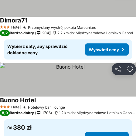
Dimora71
Wyświetl ceny
Hotel
Przemyślany wystrój pokoju Marechiaro
Wyświetl ceny
3 Kategoria
8,2
Bardzo dobry
204
2.2 km do: Międzynarodowe Lotnisko Capodic
Wybierz daty, aby sprawdzić
Wyświetl ceny
dokładne ceny
Udostępni
Do
Buono Hotel
Wyświetl ceny
Hotel
Hotelowy bar i lounge
Wyświetl ceny
3 Kategoria
8,0
Bardzo dobry
1706
1.2 km do: Międzynarodowe Lotnisko Capodi
380 zł
Od