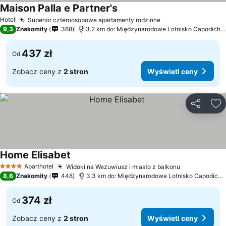
Maison Palla e Partner's
Wyświetl ceny
Hotel
Superior czteroosobowe apartamenty rodzinne
Wyświetl ceny
9,3
Znakomity
368
3.2 km do: Międzynarodowe Lotnisko Capodichin
437 zł
Od
Zobacz ceny z
2 stron
Wyświetl ceny
Udostępni
Do
Home Elisabet
Wyświetl ceny
Aparthotel
Widoki na Wezuwiusz i miasto z balkonu
Wyświetl c
4 Kategoria
8,6
Znakomity
448
3.3 km do: Międzynarodowe Lotnisko Capodichi
374 zł
Od
Zobacz ceny z
2 stron
Wyświetl ceny