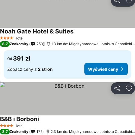
Udostępni
Do
Noah Gate Hotel & Suites
Wyświetl ceny
Hotel
4 Kategoria
8,7
Znakomity
250
1.3 km do: Międzynarodowe Lotnisko Capodichin
391 zł
Od
Zobacz ceny z
2 stron
Wyświetl ceny
Udostępni
Do
B&B i Borboni
Wyświetl ceny
Hotel
4 Kategoria
8,7
Znakomity
175
2.3 km do: Międzynarodowe Lotnisko Capodichin