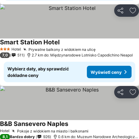
Udostępni
Do
Smart Station Hotel
Wyświetl ceny
Hotel
Prywatne balkony z widokiem na ulicę
Wyświetl ceny
3 Kategoria
7,0
511
2.7 km do: Międzynarodowe Lotnisko Capodichino Neapol
Wybierz daty, aby sprawdzić
Wyświetl ceny
dokładne ceny
Udostępni
Do
B&B Sansevero Naples
Wyświetl ceny
Hotel
Pokoje z widokiem na miasto i balkonami
Wyświetl ceny
8,1
Bardzo dobry
926
0.6 km do: Muzeum Narodowe Archeologiczn