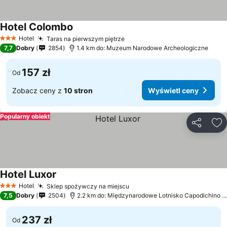
Hotel Colombo
Wyświetl ceny
Hotel
Taras na pierwszym piętrze
Wyświetl ceny
3 Kategoria
7,7
Dobry
2854
1.4 km do: Muzeum Narodowe Archeologiczne
157 zł
Od
Zobacz ceny z
10 stron
Wyświetl ceny
Popularny obiekt
Udostępni
Do
Hotel Luxor
Wyświetl ceny
Hotel
Sklep spożywczy na miejscu
Wyświetl ceny
3 Kategoria
7,5
Dobry
2504
2.2 km do: Międzynarodowe Lotnisko Capodichino N
237 zł
Od