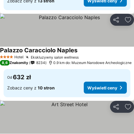
Zobacz ceny z
13 stron
Wyświetl ceny
Udostępni
Do
Palazzo Caracciolo Naples
Wyświetl ceny
Hotel
Ekskluzywny salon wellness
Wyświetl ceny
4 Kategoria
8,6
Znakomity
8234
0.9 km do: Muzeum Narodowe Archeologiczne
632 zł
Od
Zobacz ceny z
10 stron
Wyświetl ceny
Udostępni
Do