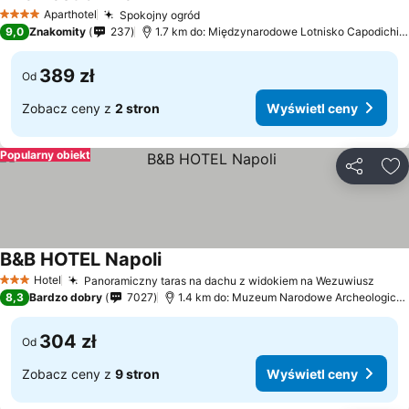
Wyświetl ceny
Aparthotel
Spokojny ogród
Wyświetl ceny
4 Kategoria
9,0
Znakomity
237
1.7 km do: Międzynarodowe Lotnisko Capodichin
389 zł
Od
Zobacz ceny z
2 stron
Wyświetl ceny
Popularny obiekt
Udostępni
Do
B&B HOTEL Napoli
Wyświetl ceny
Hotel
Panoramiczny taras na dachu z widokiem na Wezuwiusz
Wyśw
3 Kategoria
8,3
Bardzo dobry
7027
1.4 km do: Muzeum Narodowe Archeologicz
304 zł
Od
Zobacz ceny z
9 stron
Wyświetl ceny