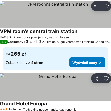
Udostępni
Do
VPM room's central train station
Wyświetl ceny
Hotel
Przestronne pokoje z prywatnym tarasem
Wyświetl ceny
8,7
Znakomity
693
2.8 km do: Międzynarodowe Lotnisko Capodichin
265 zł
Od
Zobacz ceny z
4 stron
Wyświetl ceny
Udostępni
Do
Grand Hotel Europa
Wyświetl ceny
Hotel
Tradycyjna neapolitańska gastronomia
Wyświetl ceny
3 Kategoria