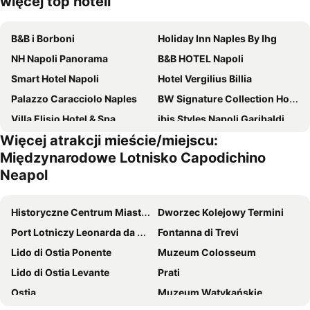
więcej top hoteli
B&B i Borboni
Holiday Inn Naples By Ihg
NH Napoli Panorama
B&B HOTEL Napoli
Smart Hotel Napoli
Hotel Vergilius Billia
Palazzo Caracciolo Naples
BW Signature Collection Hotel Paradiso
Villa Elisio Hotel & Spa
ibis Styles Napoli Garibaldi
Więcej atrakcji mieście/miejscu:
Smart Station Hotel
Royal Art H Duomo - Napoli Centro, by ClaPa Group
Międzynarodowe Lotnisko Capodichino
Royal Continental
Grand Hotel Europa
Neapol
Eurostars Hotel Excelsior
Hotel Ristorante Donato
Le 4 Stagioni Dante's Suites H Napoli Centro, by ClaPa Group
Altea Royale
Historyczne Centrum Miasta w Rzym
Dworzec Kolejowy Termini
Hotel Palazzo Argenta
Federico Secondo Bed and Breakfast
Port Lotniczy Leonarda da Vinci Fiumicino Rzym
Fontanna di Trevi
Exe Majestic
Best Western Plus Hotel Plaza
Lido di Ostia Ponente
Muzeum Colosseum
American Hotel
Maison Palla e Partner's
Lido di Ostia Levante
Prati
Hotel Real Orto Botanico
Hotel Tiempo
Ostia
Muzeum Watykańskie
Hotel Barbato
Sanfelice Rooms & Suites