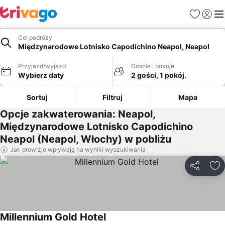
Ulubione
Zaloguj
Me
Cel podróży
Międzynarodowe Lotnisko Capodichino Neapol, Neapol
Przyjazd/wyjazd
Goście i pokoje
Wybierz daty
2 gości, 1 pokój.
Sortuj
Filtruj
Mapa
Opcje zakwaterowania: Neapol,
Międzynarodowe Lotnisko Capodichino
Neapol (Neapol, Włochy) w pobliżu
Jak prowizje wpływają na wyniki wyszukiwania
Udostępni
Do
Millennium Gold Hotel
Wyświetl ceny