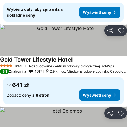
Wybierz daty, aby sprawdzić
Wyświetl ceny
dokładne ceny
Udostępni
Do
Gold Tower Lifestyle Hotel
Wyświetl ceny
Hotel
Rozbudowane centrum odnowy biologicznej GoldSpa
Wyświ
4 Kategoria
9,1
Znakomity
4617
2.9 km do: Międzynarodowe Lotnisko Capodichi
641 zł
Od
Zobacz ceny z
8 stron
Wyświetl ceny
Udostępni
Do