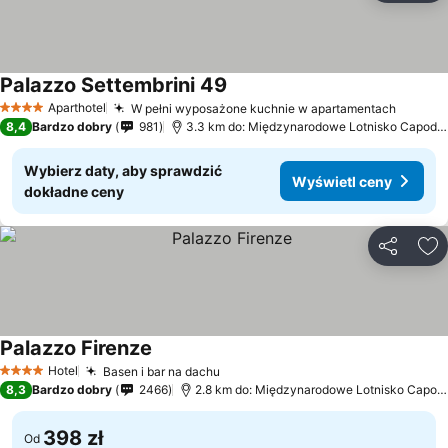
Palazzo Settembrini 49
Wyświetl ceny
Aparthotel
W pełni wyposażone kuchnie w apartamentach
Wyświe
4 Kategoria
8,4
Bardzo dobry
981
3.3 km do: Międzynarodowe Lotnisko Capodic
Wybierz daty, aby sprawdzić
Wyświetl ceny
dokładne ceny
Udostępni
Do
Palazzo Firenze
Wyświetl ceny
Hotel
Basen i bar na dachu
Wyświetl ceny
4 Kategoria
8,3
Bardzo dobry
2466
2.8 km do: Międzynarodowe Lotnisko Capodi
398 zł
Od