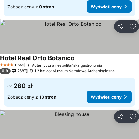
Zobacz ceny z
9 stron
Wyświetl ceny
Udostępni
Do
Hotel Real Orto Botanico
Wyświetl ceny
Hotel
Autentyczna neapolitańska gastronomia
Wyświetl ceny
4 Kategoria
6,9
2687
1.2 km do: Muzeum Narodowe Archeologiczne
280 zł
Od
Zobacz ceny z
13 stron
Wyświetl ceny
Udostępni
Do