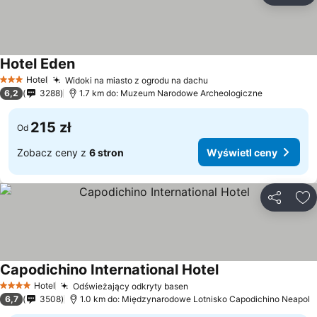
Hotel Eden
Wyświetl ceny
Hotel
Widoki na miasto z ogrodu na dachu
Wyświetl ceny
3 Kategoria
6,2
3288
1.7 km do: Muzeum Narodowe Archeologiczne
215 zł
Od
Zobacz ceny z
6 stron
Wyświetl ceny
Udostępni
Do
Capodichino International Hotel
Wyświetl ceny
Hotel
Odświeżający odkryty basen
Wyświetl ceny
4 Kategoria
6,7
3508
1.0 km do: Międzynarodowe Lotnisko Capodichino Neapol