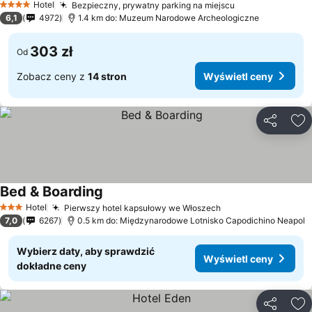
Hotel
Bezpieczny, prywatny parking na miejscu
Wyświetl ceny
4 Kategoria
6,1
4972
1.4 km do: Muzeum Narodowe Archeologiczne
303 zł
Od
Zobacz ceny z
14 stron
Wyświetl ceny
Udostępni
Do
Bed & Boarding
Wyświetl ceny
Hotel
Pierwszy hotel kapsułowy we Włoszech
Wyświetl ceny
3 Kategoria
7,0
6267
0.5 km do: Międzynarodowe Lotnisko Capodichino Neapol
Wybierz daty, aby sprawdzić
Wyświetl ceny
dokładne ceny
Udostępni
Do