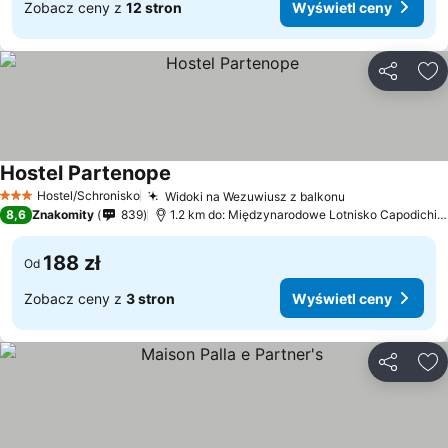
Zobacz ceny z
12 stron
Wyświetl ceny
Udostępni
Do
Hostel Partenope
Wyświetl ceny
Hostel/Schronisko
Widoki na Wezuwiusz z balkonu
Wyświetl cen
3 Kategoria
8,6
Znakomity
839
1.2 km do: Międzynarodowe Lotnisko Capodichin
188 zł
Od
Zobacz ceny z
3 stron
Wyświetl ceny
Udostępni
Do