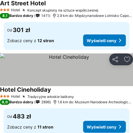
Art Street Hotel
Wyświetl ceny
Hotel
Koncept skupiony na sztuce współczesnej
Wyświetl ceny
3 Kategoria
8,1
Bardzo dobry
1411
2.9 km do: Międzynarodowe Lotnisko Capodi
301 zł
Od
Zobacz ceny z
12 stron
Wyświetl ceny
Udostępni
Do
Hotel Cineholiday
Wyświetl ceny
Hotel
Tradycyjne włoskie balkony
Wyświetl ceny
3 Kategoria
8,0
Bardzo dobry
2896
1.6 km do: Muzeum Narodowe Archeologiczn
483 zł
Od
Zobacz ceny z
11 stron
Wyświetl ceny