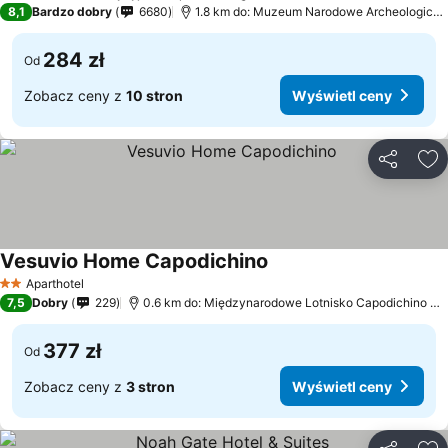
8,1
Bardzo dobry
6680
1.8 km do: Muzeum Narodowe Archeologiczn
284 zł
Od
Zobacz ceny z
10 stron
Wyświetl ceny
Udostępni
Do
Vesuvio Home Capodichino
Wyświetl ceny
Aparthotel
2 Kategoria
7,5
Dobry
229
0.6 km do: Międzynarodowe Lotnisko Capodichino Ne
377 zł
Od
Zobacz ceny z
3 stron
Wyświetl ceny