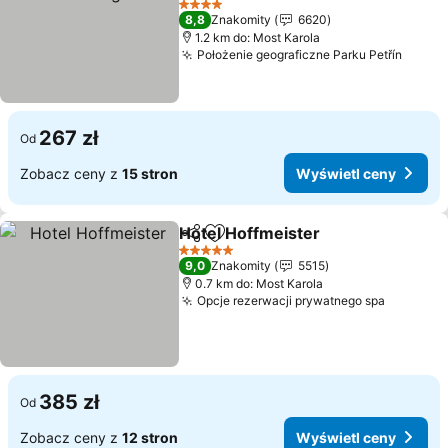
4 Kategoria
8,8
Znakomity
6620
1.2 km do: Most Karola
Położenie geograficzne Parku Petřín
267 zł
Od
Zobacz ceny z
15 stron
Wyświetl ceny
Hotel Hoffmeister
Udostępnij
Dodaj do ulubionych
5 Kategoria
9,0
Znakomity
5515
0.7 km do: Most Karola
Opcje rezerwacji prywatnego spa
385 zł
Od
Zobacz ceny z
12 stron
Wyświetl ceny