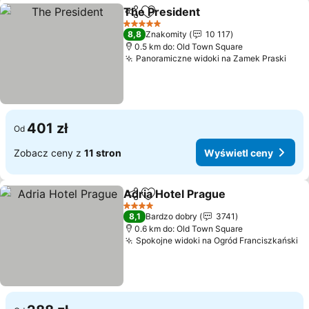
The President
Udostępnij
Dodaj do ulubionych
5 Kategoria
8,8
Znakomity
10 117
0.5 km do: Old Town Square
Panoramiczne widoki na Zamek Praski
401 zł
Od
Zobacz ceny z
11 stron
Wyświetl ceny
Adria Hotel Prague
Udostępnij
Dodaj do ulubionych
4 Kategoria
8,1
Bardzo dobry
3741
0.6 km do: Old Town Square
Spokojne widoki na Ogród Franciszkański