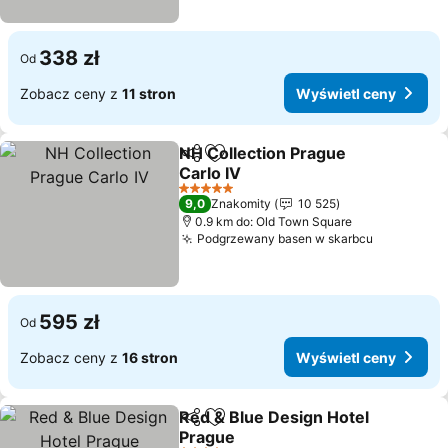
338 zł
Od
Zobacz ceny z
11 stron
Wyświetl ceny
NH Collection Prague
Udostępnij
Dodaj do ulubionych
Carlo IV
5 Kategoria
9,0
Znakomity
10 525
0.9 km do: Old Town Square
Podgrzewany basen w skarbcu
595 zł
Od
Zobacz ceny z
16 stron
Wyświetl ceny
Red & Blue Design Hotel
Udostępnij
Dodaj do ulubionych
Prague