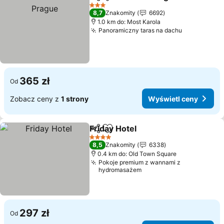
Udostępnij
Dodaj do ulubionych
3 Kategoria
8,7
Znakomity
6692
1.0 km do: Most Karola
Panoramiczny taras na dachu
365 zł
Od
Zobacz ceny z
1 strony
Wyświetl ceny
Friday Hotel
Udostępnij
Dodaj do ulubionych
4 Kategoria
8,5
Znakomity
6338
0.4 km do: Old Town Square
Pokoje premium z wannami z
hydromasażem
297 zł
Od