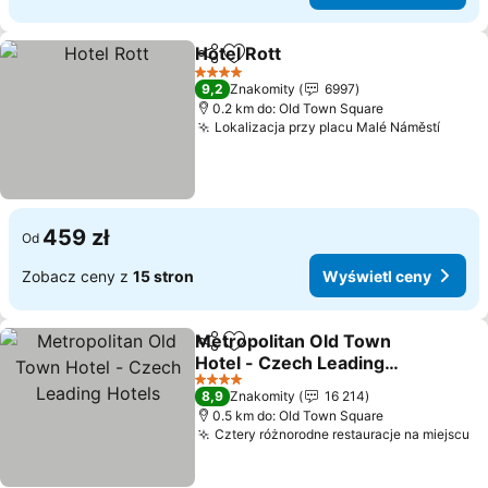
Hotel Rott
Udostępnij
Dodaj do ulubionych
4 Kategoria
9,2
Znakomity
6997
0.2 km do: Old Town Square
Lokalizacja przy placu Malé Náměstí
459 zł
Od
Zobacz ceny z
15 stron
Wyświetl ceny
Metropolitan Old Town
Udostępnij
Dodaj do ulubionych
Hotel - Czech Leading
Hotels
4 Kategoria
8,9
Znakomity
16 214
0.5 km do: Old Town Square
Cztery różnorodne restauracje na miejscu