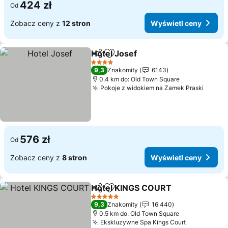
424 zł
Od
Zobacz ceny z
12 stron
Wyświetl ceny
Hotel Josef
Udostępnij
Dodaj do ulubionych
4 Kategoria
9,3
Znakomity
6143
0.4 km do: Old Town Square
Pokoje z widokiem na Zamek Praski
576 zł
Od
Zobacz ceny z
8 stron
Wyświetl ceny
Hotel KINGS COURT
Udostępnij
Dodaj do ulubionych
5 Kategoria
9,3
Znakomity
16 440
0.5 km do: Old Town Square
Ekskluzywne Spa Kings Court