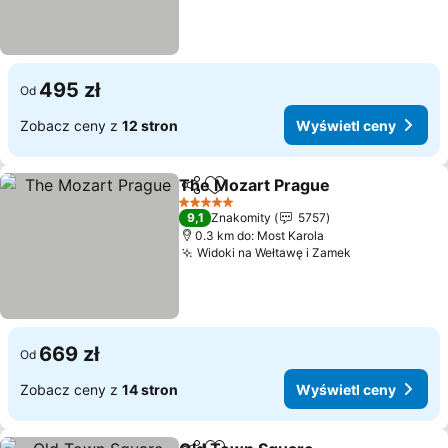
495 zł
Od
Zobacz ceny z
12 stron
Wyświetl ceny
The Mozart Prague
Udostępnij
Dodaj do ulubionych
5 Kategoria
9,1
Znakomity
5757
0.3 km do: Most Karola
Widoki na Wełtawę i Zamek
669 zł
Od
Zobacz ceny z
14 stron
Wyświetl ceny