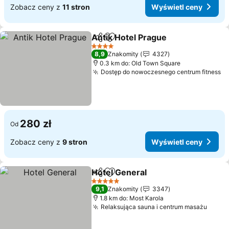
Zobacz ceny z
11 stron
Wyświetl ceny
Antik Hotel Prague
Udostępnij
Dodaj do ulubionych
4 Kategoria
8,9
Znakomity
4327
0.3 km do: Old Town Square
Dostęp do nowoczesnego centrum fitness
280 zł
Od
Zobacz ceny z
9 stron
Wyświetl ceny
Hotel General
Udostępnij
Dodaj do ulubionych
5 Kategoria
9,1
Znakomity
3347
1.8 km do: Most Karola
Relaksująca sauna i centrum masażu