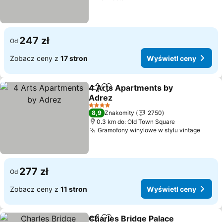
247 zł
Od
Zobacz ceny z
17 stron
Wyświetl ceny
4 Arts Apartments by
Udostępnij
Dodaj do ulubionych
Adrez
4 Kategoria
8,9
Znakomity
2750
0.3 km do: Old Town Square
Gramofony winylowe w stylu vintage
277 zł
Od
Zobacz ceny z
11 stron
Wyświetl ceny
Charles Bridge Palace