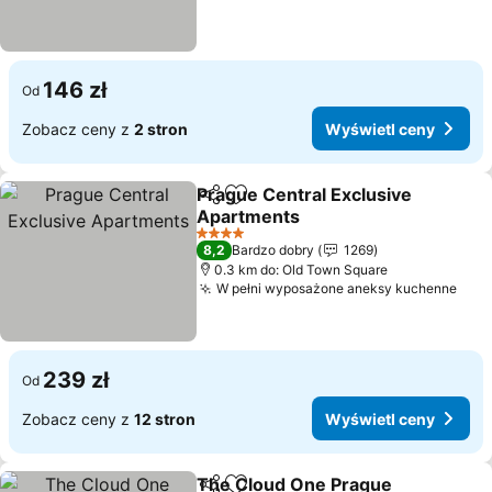
146 zł
Od
Zobacz ceny z
2 stron
Wyświetl ceny
Prague Central Exclusive
Udostępnij
Dodaj do ulubionych
Apartments
4 Kategoria
8,2
Bardzo dobry
1269
0.3 km do: Old Town Square
W pełni wyposażone aneksy kuchenne
239 zł
Od
Zobacz ceny z
12 stron
Wyświetl ceny
The Cloud One Prague