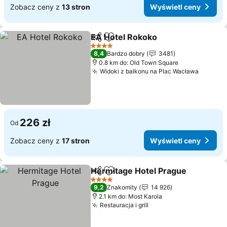
Zobacz ceny z
13 stron
Wyświetl ceny
EA Hotel Rokoko
Udostępnij
Dodaj do ulubionych
4 Kategoria
8,4
Bardzo dobry
3481
0.8 km do: Old Town Square
Widoki z balkonu na Plac Wacława
226 zł
Od
Zobacz ceny z
17 stron
Wyświetl ceny
Hermitage Hotel Prague
Udostępnij
Dodaj do ulubionych
4 Kategoria
9,2
Znakomity
14 926
2.1 km do: Most Karola
Restauracja i grill