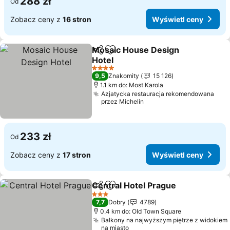
288 zł
Od
Zobacz ceny z
16 stron
Wyświetl ceny
Mosaic House Design
Udostępnij
Dodaj do ulubionych
Hotel
4 Kategoria
9,5
Znakomity
15 126
1.1 km do: Most Karola
Azjatycka restauracja rekomendowana
przez Michelin
233 zł
Od
Zobacz ceny z
17 stron
Wyświetl ceny
Central Hotel Prague
Udostępnij
Dodaj do ulubionych
3 Kategoria
7,7
Dobry
4789
0.4 km do: Old Town Square
Balkony na najwyższym piętrze z widokiem
na miasto