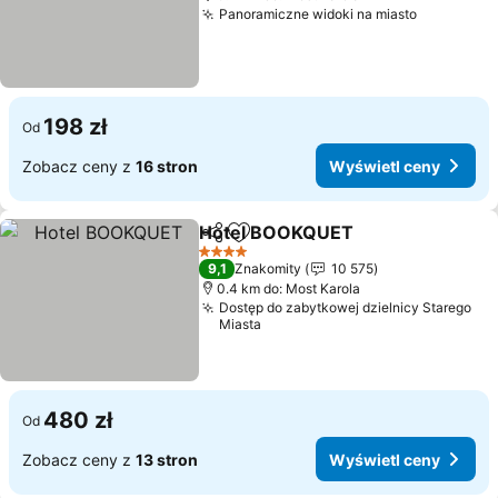
Panoramiczne widoki na miasto
198 zł
Od
Zobacz ceny z
16 stron
Wyświetl ceny
Hotel BOOKQUET
Udostępnij
Dodaj do ulubionych
4 Kategoria
9,1
Znakomity
10 575
0.4 km do: Most Karola
Dostęp do zabytkowej dzielnicy Starego
Miasta
480 zł
Od
Zobacz ceny z
13 stron
Wyświetl ceny