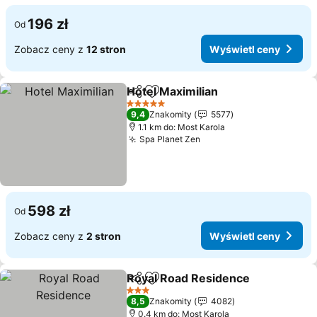
196 zł
Od
Zobacz ceny z
12 stron
Wyświetl ceny
Hotel Maximilian
Udostępnij
Dodaj do ulubionych
5 Kategoria
9,4
Znakomity
5577
1.1 km do: Most Karola
Spa Planet Zen
598 zł
Od
Zobacz ceny z
2 stron
Wyświetl ceny
Royal Road Residence
Udostępnij
Dodaj do ulubionych
3 Kategoria
8,5
Znakomity
4082
0.4 km do: Most Karola