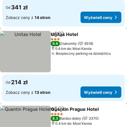
341 zł
Od
Zobacz ceny z
14 stron
Wyświetl ceny
Unitas Hotel
Udostępnij
Dodaj do ulubionych
3 Kategoria
9,6
Znakomity
6518
0.6 km do: Most Karola
Bezpieczny parking na dziedzińcu
214 zł
Od
Zobacz ceny z
13 stron
Wyświetl ceny
Quentin Prague Hotel
Udostępnij
Dodaj do ulubionych
4 Kategoria
8,3
Bardzo dobry
3370
0.4 km do: Most Karola