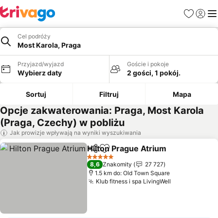
Ulubione
Zaloguj
Me
Cel podróży
Most Karola, Praga
Przyjazd/wyjazd
Goście i pokoje
Wybierz daty
2 gości, 1 pokój.
Sortuj
Filtruj
Mapa
Opcje zakwaterowania: Praga, Most Karola
(Praga, Czechy) w pobliżu
Jak prowizje wpływają na wyniki wyszukiwania
Hilton Prague Atrium
Udostępnij
Dodaj do ulubionych
5 Kategoria
8,6
Znakomity
27 727
1.5 km do: Old Town Square
Klub fitness i spa LivingWell