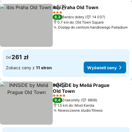
ibis Praha Old Town
Udostępnij
Dodaj do ulubionych
3 Kategoria
8,3
Bardzo dobry
14 037
0.7 km do: Old Town Square
Dostęp do centrum handlowego Palladium
261 zł
Od
Zobacz ceny z
11 stron
Wyświetl ceny
INNSiDE by Meliá Prague
Udostępnij
Dodaj do ulubionych
Old Town
4 Kategoria
9,4
Znakomity
6856
1.5 km do: Most Karola
Nowoczesne studio fitness