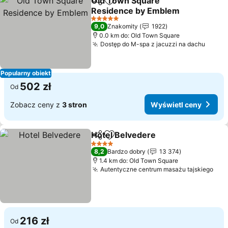
Old Town Square
Udostępnij
Dodaj do ulubionych
Residence by Emblem
5 Kategoria
9,0
Znakomity
1922
0.0 km do: Old Town Square
Dostęp do M-spa z jacuzzi na dachu
Popularny obiekt
502 zł
Od
Zobacz ceny z
3 stron
Wyświetl ceny
Hotel Belvedere
Udostępnij
Dodaj do ulubionych
4 Kategoria
8,2
Bardzo dobry
13 374
1.4 km do: Old Town Square
Autentyczne centrum masażu tajskiego
216 zł
Od