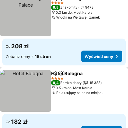
Udostępnij
Dodaj do ulubionych
4 Kategoria
8,8
Znakomity
9478
0.3 km do: Most Karola
Widoki na Wełtawę i zamek
208 zł
Od
Zobacz ceny z
15 stron
Wyświetl ceny
Hotel Bologna
Udostępnij
Dodaj do ulubionych
4 Kategoria
8,4
Bardzo dobry
15 383
0.5 km do: Most Karola
Relaksujący salon na miejscu
182 zł
Od