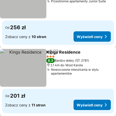
Przestronne apartamenty Junior Suite
256 zł
Od
Zobacz ceny z
10 stron
Wyświetl ceny
Kings Residence
Udostępnij
Dodaj do ulubionych
3 Kategoria
8,3
Bardzo dobry
2781
2.1 km do: Most Karola
Nowoczesne mieszkania w stylu
apartamentów
201 zł
Od
Zobacz ceny z
11 stron
Wyświetl ceny