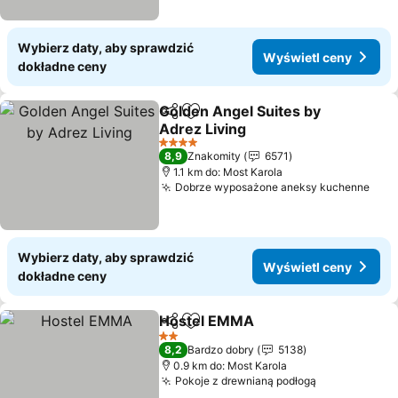
Wybierz daty, aby sprawdzić
Wyświetl ceny
dokładne ceny
Golden Angel Suites by
Udostępnij
Dodaj do ulubionych
Adrez Living
4 Kategoria
8,9
Znakomity
6571
1.1 km do: Most Karola
Dobrze wyposażone aneksy kuchenne
Wybierz daty, aby sprawdzić
Wyświetl ceny
dokładne ceny
Hostel EMMA
Udostępnij
Dodaj do ulubionych
2 Kategoria
8,2
Bardzo dobry
5138
0.9 km do: Most Karola
Pokoje z drewnianą podłogą