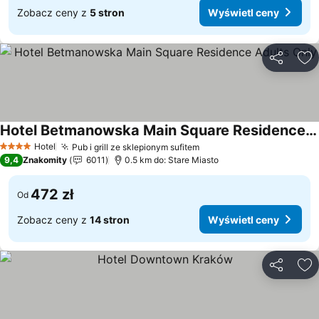
Zobacz ceny z
5 stron
Wyświetl ceny
Udostępni
Do
Hotel Betmanowska Main Square Residence Adults Only
Hotel
Pub i grill ze sklepionym sufitem
4 Kategoria
9,4
Znakomity
6011
0.5 km do: Stare Miasto
472 zł
Od
Zobacz ceny z
14 stron
Wyświetl ceny
Udostępni
Do