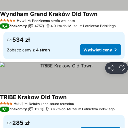
Wyndham Grand Kraków Old Town
Hotel
Podziemna strefa wellness
5 Kategoria
9,4
Znakomity
4757
4.0 km do: Muzeum Lotnictwa Polskiego
534 zł
Od
Zobacz ceny z
4 stron
Wyświetl ceny
Udostępni
Do
TRIBE Krakow Old Town
Hotel
Relaksująca sauna termalna
4 Kategoria
9,5
Znakomity
1581
3.6 km do: Muzeum Lotnictwa Polskiego
285 zł
Od