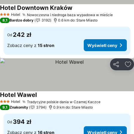
Hotel Downtown Kraków
Hotel
Nowoczesna i niedroga baza wypadowa w mieście
3 Kategoria
8,1
Bardzo dobry
3192
0.6 km do: Stare Miasto
242 zł
Od
Zobacz ceny z
15 stron
Wyświetl ceny
Udostępni
Do
Hotel Wawel
Hotel
Tradycyjne polskie dania w Czarnej Kaczce
3 Kategoria
9,1
Znakomity
3794
0.9 km do: Stare Miasto
394 zł
Od
Zobacz ceny z
16 stron
Wyświetl ceny