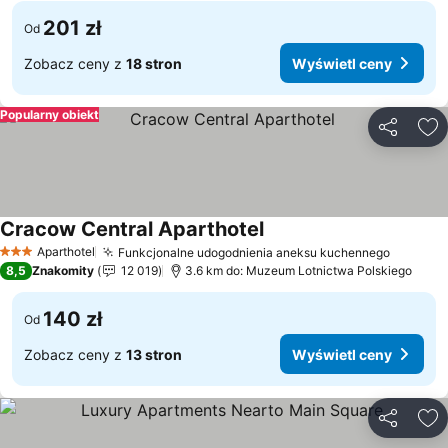
201 zł
Od
Zobacz ceny z
18 stron
Wyświetl ceny
Popularny obiekt
Udostępni
Do
Cracow Central Aparthotel
Aparthotel
Funkcjonalne udogodnienia aneksu kuchennego
3 Kategoria
8,5
Znakomity
12 019
3.6 km do: Muzeum Lotnictwa Polskiego
140 zł
Od
Zobacz ceny z
13 stron
Wyświetl ceny
Udostępni
Do