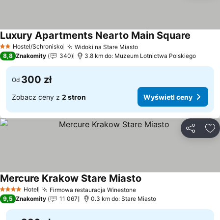
Luxury Apartments Nearto Main Square
Hostel/Schronisko
Widoki na Stare Miasto
2 Kategoria
8,8
Znakomity
340
3.8 km do: Muzeum Lotnictwa Polskiego
300 zł
Od
Zobacz ceny z
2 stron
Wyświetl ceny
Udostępni
Do
Mercure Krakow Stare Miasto
Hotel
Firmowa restauracja Winestone
4 Kategoria
9,5
Znakomity
11 067
0.3 km do: Stare Miasto