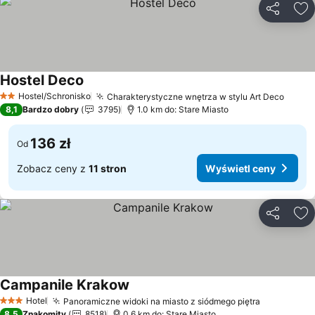
Udostępni
Do
Hostel Deco
Hostel/Schronisko
Charakterystyczne wnętrza w stylu Art Deco
2 Kategoria
8,1
Bardzo dobry
3795
1.0 km do: Stare Miasto
136 zł
Od
Zobacz ceny z
11 stron
Wyświetl ceny
Udostępni
Do
Campanile Krakow
Hotel
Panoramiczne widoki na miasto z siódmego piętra
3 Kategoria
8,5
Znakomity
8518
0.6 km do: Stare Miasto