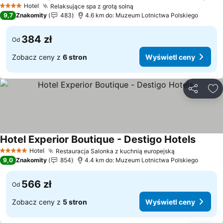
Hotel
Relaksujące spa z grotą solną
4 Kategoria
9,7
Znakomity
483
4.6 km do: Muzeum Lotnictwa Polskiego
384 zł
Od
Zobacz ceny z
6 stron
Wyświetl ceny
Udostępni
Do
Hotel Experior Boutique - Destigo Hotels
Hotel
Restauracja Salonka z kuchnią europejską
5 Kategoria
9,0
Znakomity
854
4.4 km do: Muzeum Lotnictwa Polskiego
566 zł
Od
Zobacz ceny z
5 stron
Wyświetl ceny