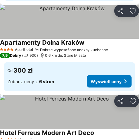
Udostępni
Do
Apartamenty Dolna Kraków
Aparthotel
Dobrze wyposażone aneksy kuchenne
4 Kategoria
7,9
Dobry
930
0.6 km do: Stare Miasto
300 zł
Od
Zobacz ceny z
6 stron
Wyświetl ceny
Udostępni
Do
Hotel Ferreus Modern Art Deco