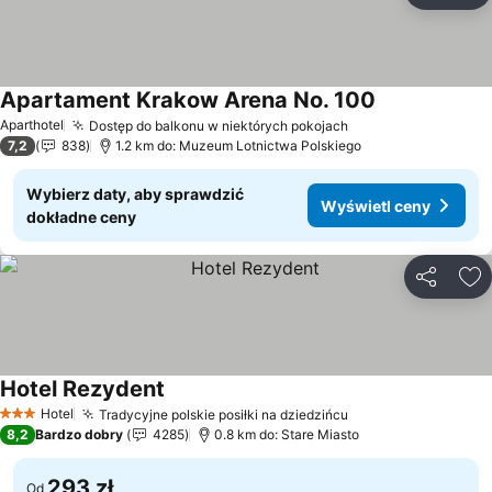
Apartament Krakow Arena No. 100
Aparthotel
Dostęp do balkonu w niektórych pokojach
7,2
838
1.2 km do: Muzeum Lotnictwa Polskiego
Wybierz daty, aby sprawdzić
Wyświetl ceny
dokładne ceny
Udostępni
Do
Hotel Rezydent
Hotel
Tradycyjne polskie posiłki na dziedzińcu
3 Kategoria
8,2
Bardzo dobry
4285
0.8 km do: Stare Miasto
293 zł
Od