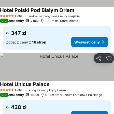
Hotel Polski Pod Białym Orłem
Hotel
Widoki na zabytkowe mury miejskie
5 Kategoria
9,2
Znakomity
7196
0.2 km do: Stare Miasto
347 zł
Od
Zobacz ceny z
16 stron
Wyświetl ceny
Udostępni
Do
Hotel Unicus Palace
Hotel
Podgrzewany kryty basen
5 Kategoria
9,3
Znakomity
1970
4.1 km do: Muzeum Lotnictwa Polskiego
428 zł
Od