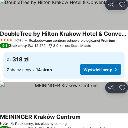
Udostępni
Do
DoubleTree by Hilton Krakow Hotel & Convention Center
Hotel
Rozbudowane centrum odnowy biologicznej Premium
4 Kategoria
9,1
Znakomity
12 472
3.0 km do: Stare Miasto
318 zł
Od
Zobacz ceny z
14 stron
Wyświetl ceny
Udostępni
Do
MEININGER Kraków Centrum
Hotel
Podziemny, bezpieczny parking