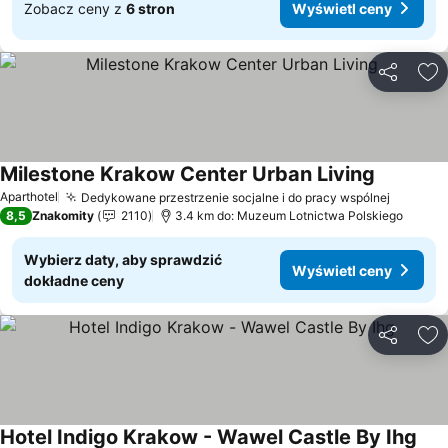
Zobacz ceny z
6 stron
Wyświetl ceny
Udostępni
Do
Milestone Krakow Center Urban Living
Aparthotel
Dedykowane przestrzenie socjalne i do pracy wspólnej
8,5
Znakomity
2110
3.4 km do: Muzeum Lotnictwa Polskiego
Wybierz daty, aby sprawdzić
Wyświetl ceny
dokładne ceny
Udostępni
Do
Hotel Indigo Krakow - Wawel Castle By Ihg