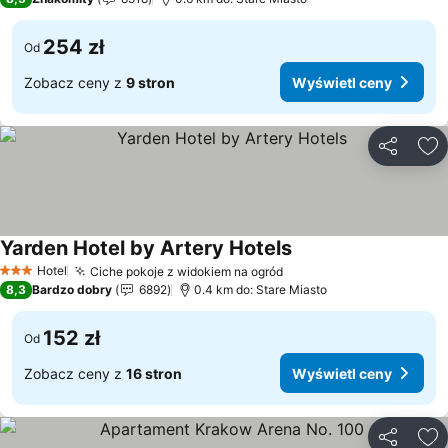
254 zł
Od
Zobacz ceny z
9 stron
Wyświetl ceny
Udostępni
Do
Yarden Hotel by Artery Hotels
Hotel
Ciche pokoje z widokiem na ogród
3 Kategoria
8,3
Bardzo dobry
6892
0.4 km do: Stare Miasto
152 zł
Od
Zobacz ceny z
16 stron
Wyświetl ceny
Udostępni
Do