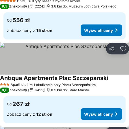
Hotel
Kryty basen z hydromasażem
5 Kategoria
9,3
Znakomity
2224
3.8 km do: Muzeum Lotnictwa Polskiego
556 zł
Od
Zobacz ceny z
15 stron
Wyświetl ceny
Udostępni
Do
Antique Apartments Plac Szczepanski
Aparthotel
Lokalizacja przy Placu Szczepańskim
3 Kategoria
8,8
Znakomity
6422
0.5 km do: Stare Miasto
267 zł
Od
Zobacz ceny z
12 stron
Wyświetl ceny