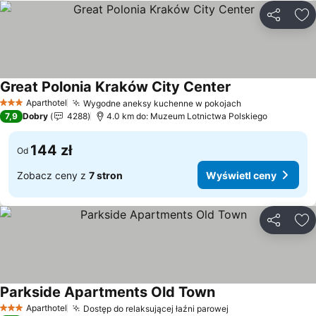
Udostępni
Do
Great Polonia Kraków City Center
Aparthotel
Wygodne aneksy kuchenne w pokojach
3 Kategoria
7,9
Dobry
4288
4.0 km do: Muzeum Lotnictwa Polskiego
144 zł
Od
Zobacz ceny z
7 stron
Wyświetl ceny
Udostępni
Do
Parkside Apartments Old Town
Aparthotel
Dostęp do relaksującej łaźni parowej
3 Kategoria