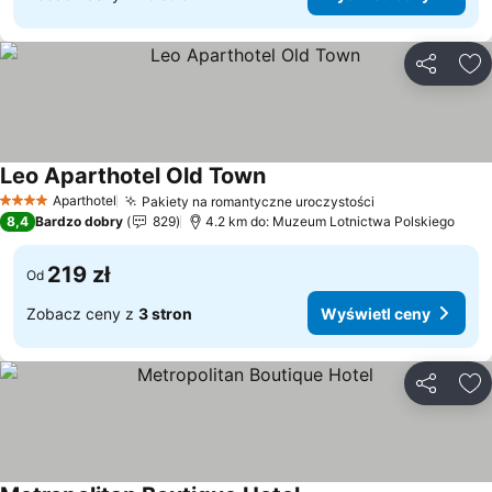
Udostępni
Do
Leo Aparthotel Old Town
Aparthotel
Pakiety na romantyczne uroczystości
4 Kategoria
8,4
Bardzo dobry
829
4.2 km do: Muzeum Lotnictwa Polskiego
219 zł
Od
Zobacz ceny z
3 stron
Wyświetl ceny
Udostępni
Do