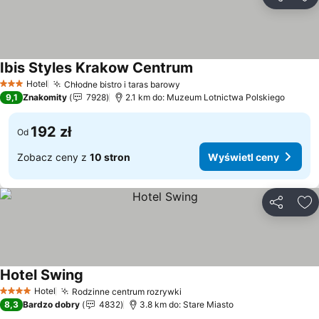
Udostępni
Do
Ibis Styles Krakow Centrum
Hotel
Chłodne bistro i taras barowy
3 Kategoria
9,1
Znakomity
7928
2.1 km do: Muzeum Lotnictwa Polskiego
192 zł
Od
Zobacz ceny z
10 stron
Wyświetl ceny
Udostępni
Do
Hotel Swing
Hotel
Rodzinne centrum rozrywki
4 Kategoria
8,3
Bardzo dobry
4832
3.8 km do: Stare Miasto