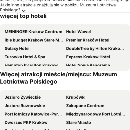
Jakie inne atrakcje znajdują się w pobliżu Muzeum Lotnictwa
Polskiego?
więcej top hoteli
MEININGER Kraków Centrum
Hotel Wawel
ibis budget Krakow Stare Miasto
Premier Kraków Hotel
Galaxy Hotel
DoubleTree by Hilton Krakow Hotel & Convention Center
Turowka Hotel & Spa
Express Kraków Hotel
Hampton by Hilton Krakow
Hotel Nowa Panorama
Więcej atrakcji mieście/miejscu: Muzeum
Hotel Swing
Novotel Krakow City West
Lotnictwa Polskiego
Metropolo Krakow by Golden Tulip
Q Hotel Plus Kraków
Hotel Wyspiański
Q Hotel Kraków
Jezioro Żywieckie
Krupówki
Campanile Krakow
B&B HOTEL Kraków Centrum
Jezioro Rożnowskie
Zakopane Centrum
Ibis Styles Krakow Centrum
Qubus Hotel Kraków
Port lotniczy Katowice-Pyrzowice
Międzynarodowy Port Lotniczy im Jana Pawła II
Radisson Blu Hotel, Krakow
ibis Krakow Centrum
Dworzec PKP Kraków
Stare Miasto
Hotel Felix
Hotel Conrad