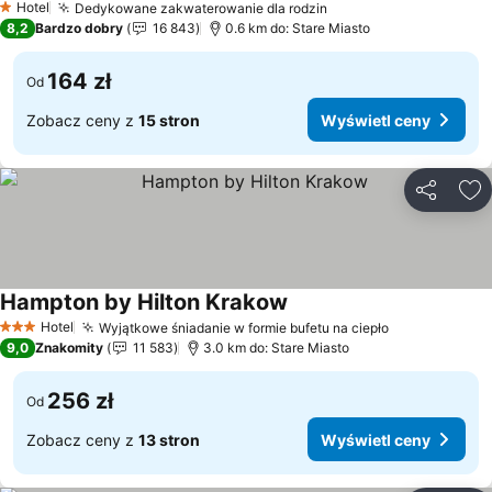
Hotel
Dedykowane zakwaterowanie dla rodzin
1 Kategoria
8,2
Bardzo dobry
16 843
0.6 km do: Stare Miasto
164 zł
Od
Zobacz ceny z
15 stron
Wyświetl ceny
Udostępni
Do
Hampton by Hilton Krakow
Hotel
Wyjątkowe śniadanie w formie bufetu na ciepło
3 Kategoria
9,0
Znakomity
11 583
3.0 km do: Stare Miasto
256 zł
Od
Zobacz ceny z
13 stron
Wyświetl ceny