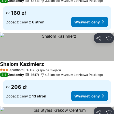
8,9
Znakomity
8452
3.6 km do: Muzeum Lotnictwa Polskiego
160 zł
Od
Zobacz ceny z
6 stron
Wyświetl ceny
Udostępni
Do
Shalom Kazimierz
Aparthotel
Usługi spa na miejscu
3 Kategoria
8,6
Znakomity
1647
4.3 km do: Muzeum Lotnictwa Polskiego
206 zł
Od
Zobacz ceny z
13 stron
Wyświetl ceny