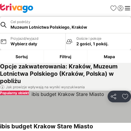
Ulubione
Zaloguj
Me
Cel podróży
Muzeum Lotnictwa Polskiego, Kraków
Przyjazd/wyjazd
Goście i pokoje
Wybierz daty
2 gości, 1 pokój.
Sortuj
Filtruj
Mapa
Opcje zakwaterowania: Kraków, Muzeum
Lotnictwa Polskiego (Kraków, Polska) w
pobliżu
Jak prowizje wpływają na wyniki wyszukiwania
Popularny obiekt
Udostępni
Do
ibis budget Krakow Stare Miasto