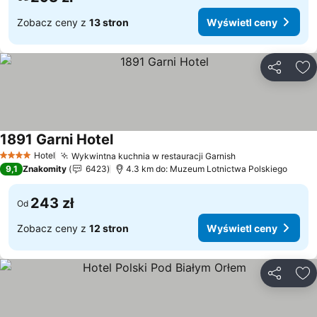
Zobacz ceny z
13 stron
Wyświetl ceny
Udostępni
Do
1891 Garni Hotel
Hotel
Wykwintna kuchnia w restauracji Garnish
4 Kategoria
9,1
Znakomity
6423
4.3 km do: Muzeum Lotnictwa Polskiego
243 zł
Od
Zobacz ceny z
12 stron
Wyświetl ceny
Udostępni
Do