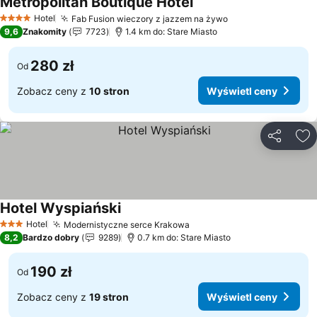
Metropolitan Boutique Hotel
Hotel
Fab Fusion wieczory z jazzem na żywo
4 Kategoria
9,6
Znakomity
7723
1.4 km do: Stare Miasto
280 zł
Od
Zobacz ceny z
10 stron
Wyświetl ceny
Udostępni
Do
Hotel Wyspiański
Hotel
Modernistyczne serce Krakowa
3 Kategoria
8,2
Bardzo dobry
9289
0.7 km do: Stare Miasto
190 zł
Od
Zobacz ceny z
19 stron
Wyświetl ceny