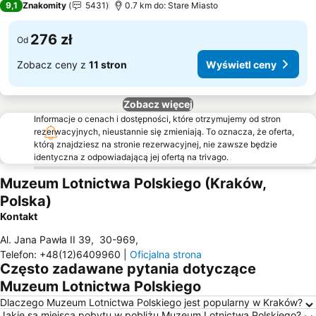
9,1
Znakomity
5431
0.7 km do: Stare Miasto
276 zł
Od
Zobacz ceny z
11 stron
Wyświetl ceny
Zobacz więcej
Informacje o cenach i dostępności, które otrzymujemy od stron
rezerwacyjnych, nieustannie się zmieniają. To oznacza, że oferta,
którą znajdziesz na stronie rezerwacyjnej, nie zawsze będzie
identyczna z odpowiadającą jej ofertą na trivago.
Muzeum Lotnictwa Polskiego (Kraków,
Polska)
Kontakt
Al. Jana Pawła II 39
,
30-969
,
Telefon
:
+48(12)6409960
|
Oficjalna strona
Często zadawane pytania dotyczące
Muzeum Lotnictwa Polskiego
Dlaczego Muzeum Lotnictwa Polskiego jest popularny w Kraków?
Jakie są miejsca pobytu w pobliżu Muzeum Lotnictwa Polskiego?