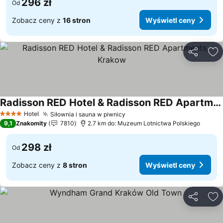
296 zł
Od
Zobacz ceny z
16 stron
Wyświetl ceny
Udostępni
Do
Radisson RED Hotel & Radisson RED Apartments, Krakow
Hotel
Siłownia i sauna w piwnicy
4 Kategoria
9,1
Znakomity
7810
2.7 km do: Muzeum Lotnictwa Polskiego
298 zł
Od
Zobacz ceny z
8 stron
Wyświetl ceny
Udostępni
Do