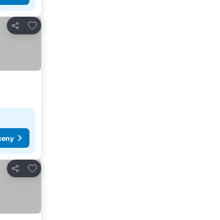
Dodaj do ulubionych
Udostępnij
ceny
Dodaj do ulubionych
Udostępnij