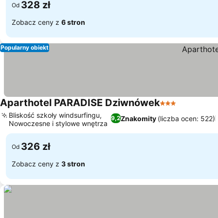
328 zł
Od
Zobacz ceny z
6 stron
Popularny obiekt
Aparthotel PARADISE Dziwnówek
3 Kategoria
Bliskość szkoły windsurfingu,
Znakomity
(liczba ocen: 522)
9,2
Nowoczesne i stylowe wnętrza
326 zł
Od
Zobacz ceny z
3 stron