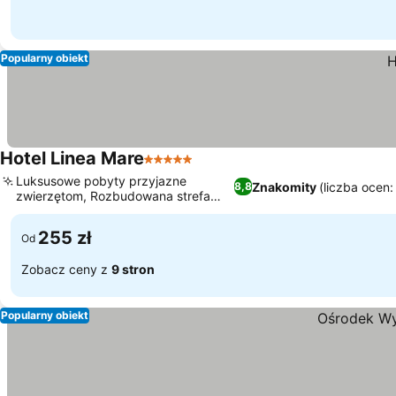
Popularny obiekt
Hotel Linea Mare
5 Kategoria
Luksusowe pobyty przyjazne
Znakomity
(liczba ocen
8,8
zwierzętom, Rozbudowana strefa
wellness i spa
255 zł
Od
Zobacz ceny z
9 stron
Popularny obiekt