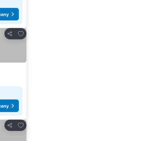
ceny
Dodaj do ulubionych
Udostępnij
ceny
Dodaj do ulubionych
Udostępnij