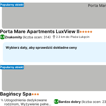
Popularny obiekt
Porta Mare Apartments LuxView II
5 Kategoria
Znakomity
(liczba ocen: 314)
8,8
2.3 km do: Plaża Łukęcin
Wybierz daty, aby sprawdzić dokładne ceny
Popularny obiekt
Bagińscy Spa
3 Kategoria
Udogodnienia dedykowane
Bardzo dobry
(liczba ocen: 2
8,4
rodzinom, Wyżywienie pełne