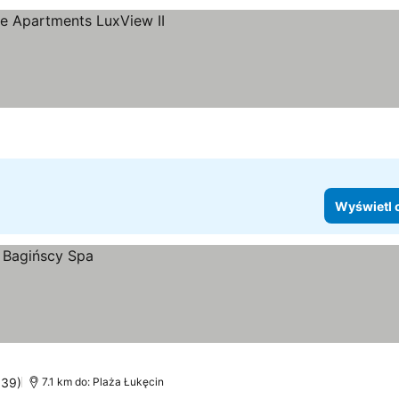
Wyświetl 
339)
7.1 km do: Plaża Łukęcin