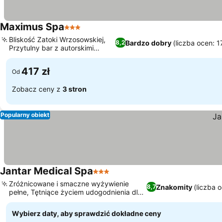
Maximus Spa
3 Kategoria
Bliskość Zatoki Wrzosowskiej,
Bardzo dobry
(liczba ocen: 
8,2
Przytulny bar z autorskimi
deserami
417 zł
Od
Zobacz ceny z
3 stron
Popularny obiekt
Jantar Medical Spa
3 Kategoria
Zróżnicowane i smaczne wyżywienie
Znakomity
(liczba 
8,7
pełne, Tętniące życiem udogodnienia dla
rodzin i dzieci
Wybierz daty, aby sprawdzić dokładne ceny