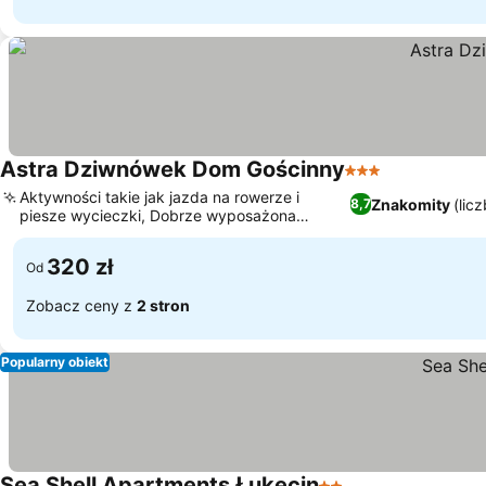
Astra Dziwnówek Dom Gościnny
3 Kategoria
Aktywności takie jak jazda na rowerze i
Znakomity
(lic
8,7
piesze wycieczki, Dobrze wyposażona
wspólna kuchnia dla gości
320 zł
Od
Zobacz ceny z
2 stron
Popularny obiekt
Sea Shell Apartments Łukęcin