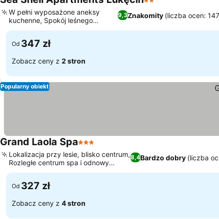
2 Kategoria
W pełni wyposażone aneksy
Znakomity
(liczba ocen: 147
9,3
kuchenne, Spokój leśnego
wybrzeża
347 zł
Od
Zobacz ceny z
2 stron
Popularny obiekt
Grand Laola Spa
3 Kategoria
Lokalizacja przy lesie, blisko centrum,
Bardzo dobry
(liczba o
8,4
Rozległe centrum spa i odnowy
biologicznej
327 zł
Od
Zobacz ceny z
4 stron