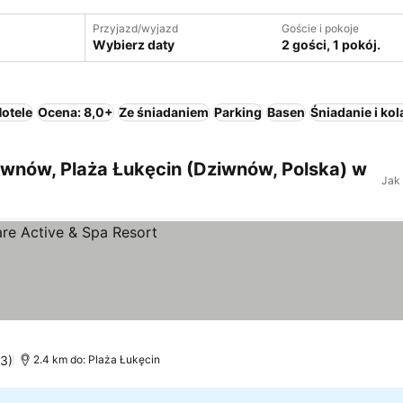
Przyjazd/wyjazd
Goście i pokoje
Wybierz daty
2 gości, 1 pokój.
otele
Ocena: 8,0+
Ze śniadaniem
Parking
Basen
Śniadanie i kol
wnów, Plaża Łukęcin (Dziwnów, Polska) w
Jak
13)
2.4 km do: Plaża Łukęcin