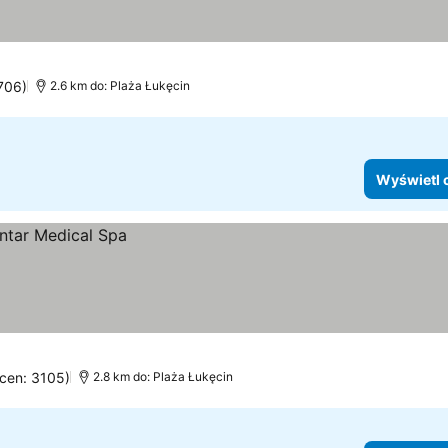
1706)
2.6 km do: Plaża Łukęcin
Wyświetl 
ocen: 3105)
2.8 km do: Plaża Łukęcin