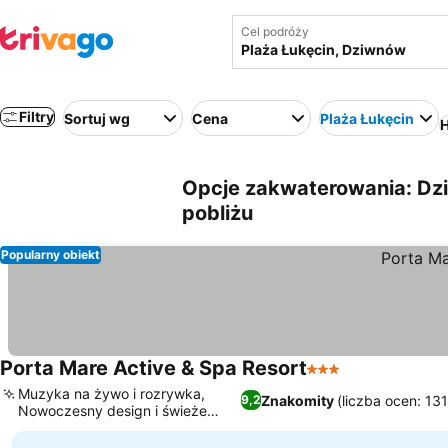
Cel podróży
Filtry
Sortuj wg
Cena
Plaża Łukęcin
H
Opcje zakwaterowania: Dzi
pobliżu
Popularny obiekt
Porta Mare Active & Spa Resort
3 Kategoria
Muzyka na żywo i rozrywka,
Znakomity
(liczba ocen: 13
9,2
Nowoczesny design i świeże
wnętrza