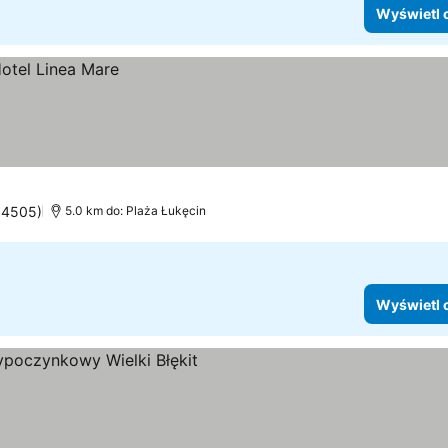
Wyświetl 
: 4505)
5.0 km do: Plaża Łukęcin
Wyświetl 