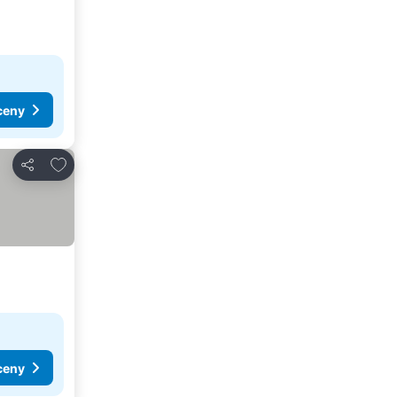
ceny
Dodaj do ulubionych
Udostępnij
ceny