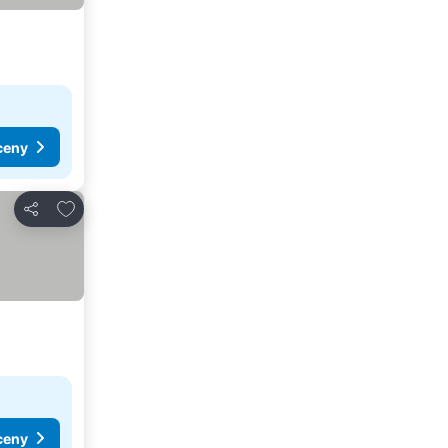
ceny
Dodaj do ulubionych
Udostępnij
ceny