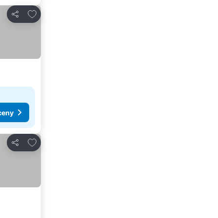
Dodaj do ulubionych
Udostępnij
ceny
Dodaj do ulubionych
Udostępnij