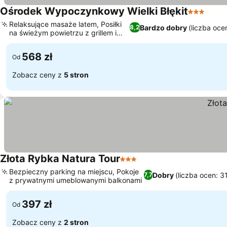
Ośrodek Wypoczynkowy Wielki Błękit
3 Kategor
Relaksujące masaże latem, Posiłki
Bardzo dobry
(liczba oce
8,2
na świeżym powietrzu z grillem i
muzyką
568 zł
Od
Zobacz ceny z
5 stron
Złota Rybka Natura Tour
3 Kategoria
Bezpieczny parking na miejscu, Pokoje
Dobry
(liczba ocen: 3
7,7
z prywatnymi umeblowanymi balkonami
397 zł
Od
Zobacz ceny z
2 stron