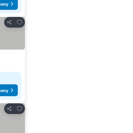
ceny
Dodaj do ulubionych
Udostępnij
ceny
Dodaj do ulubionych
Udostępnij