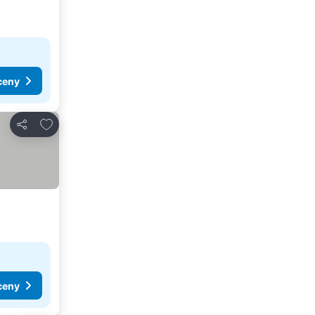
ceny
Dodaj do ulubionych
Udostępnij
ceny