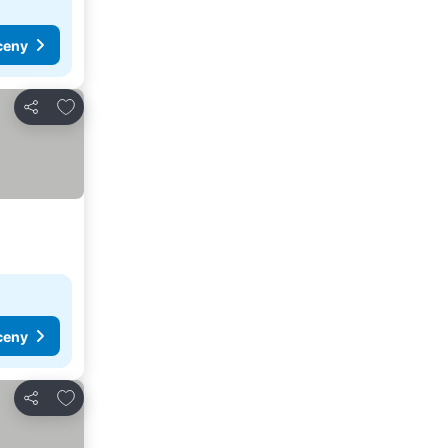
ceny
Dodaj do ulubionych
Udostępnij
ceny
Dodaj do ulubionych
Udostępnij