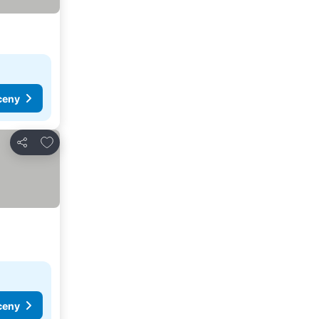
ceny
Dodaj do ulubionych
Udostępnij
ceny