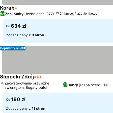
Korab
1 Kategoria
Znakomity
(liczba ocen: 377)
9,4
2.1 km do: Plaża Jelitkowo
634 zł
Od
Zobacz ceny z
3 stron
Popularny obiekt
Sopocki Zdrój
3 Kategoria
Zakwaterowanie przyjazne
Dobry
(liczba ocen: 1093)
7,7
zwierzętom, Bogaty bufet
śniadaniowy
180 zł
Od
Zobacz ceny z
11 stron