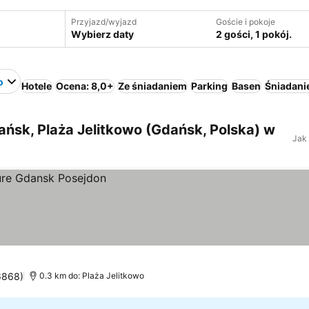
Przyjazd/wyjazd
Goście i pokoje
Wybierz daty
2 gości, 1 pokój.
o
Hotele
Ocena: 8,0+
Ze śniadaniem
Parking
Basen
Śniadanie
ńsk, Plaża Jelitkowo (Gdańsk, Polska) w
Jak
 6868)
0.3 km do: Plaża Jelitkowo