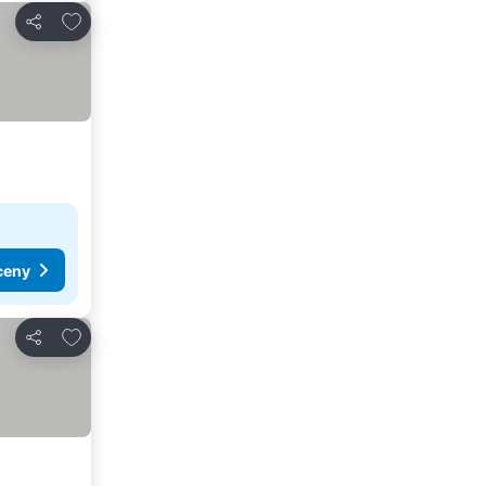
Dodaj do ulubionych
Udostępnij
ceny
Dodaj do ulubionych
Udostępnij