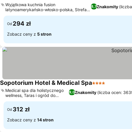
3 Kategoria
Wyjątkowa kuchnia fusion
Znakomity
(liczb
8,7
latynoamerykańsko-włosko-polska, Strefa
spa z różnorodnymi zabiegami
294 zł
Od
Zobacz ceny z
5 stron
Sopotorium Hotel & Medical Spa
4 Kategoria
Medical spa dla holistycznego
Znakomity
(liczba ocen: 363
9,0
wellness, Taras i ogród do
relaksu
312 zł
Od
Zobacz ceny z
14 stron