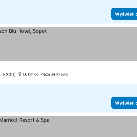
Wyświetl 
n: 5300)
1.6 km do: Plaża Jelitkowo
Wyświetl 