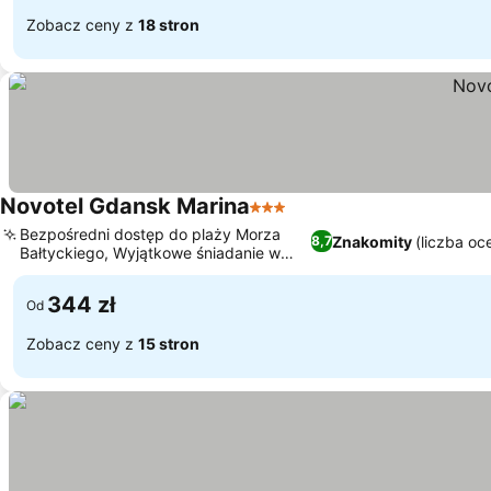
Zobacz ceny z
18 stron
Novotel Gdansk Marina
3 Kategoria
Bezpośredni dostęp do plaży Morza
Znakomity
(liczba oc
8,7
Bałtyckiego, Wyjątkowe śniadanie w
formie bufetu
344 zł
Od
Zobacz ceny z
15 stron