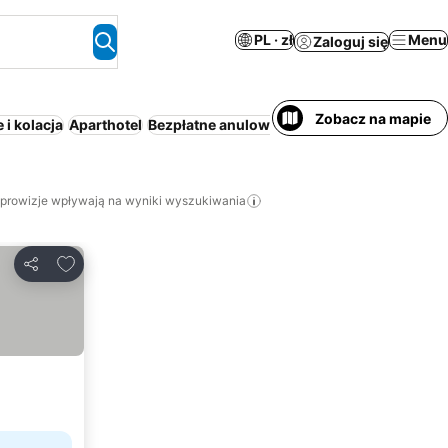
PL · zł
Menu
Zaloguj się
Zobacz na mapie
 i kolacja
Aparthotel
Bezpłatne anulowanie
Ośrodek wypoczyn
 prowizje wpływają na wyniki wyszukiwania
Dodaj do ulubionych
Udostępnij