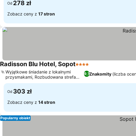
278 zł
Od
Zobacz ceny z
17 stron
Radisson Blu Hotel, Sopot
4 Kategoria
Wyjątkowe śniadanie z lokalnymi
Znakomity
(liczba oce
9,1
przysmakami, Rozbudowana strefa
wellness i spa
303 zł
Od
Zobacz ceny z
14 stron
Popularny obiekt