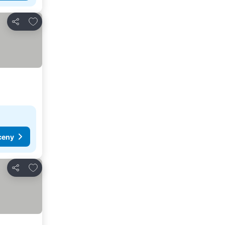
Dodaj do ulubionych
Udostępnij
ceny
Dodaj do ulubionych
Udostępnij