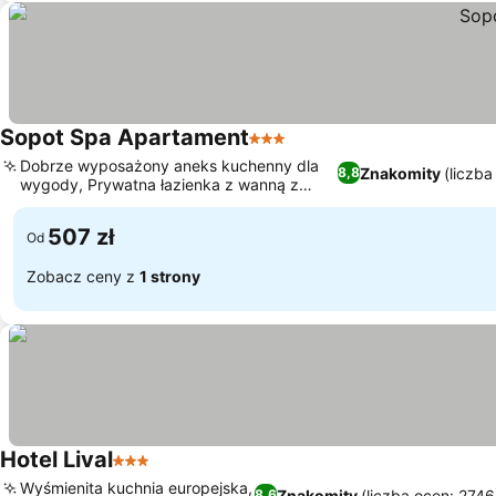
Sopot Spa Apartament
3 Kategoria
Dobrze wyposażony aneks kuchenny dla
Znakomity
(liczba
8,8
wygody, Prywatna łazienka z wanną z
hydromasażem
507 zł
Od
Zobacz ceny z
1 strony
Hotel Lival
3 Kategoria
Wyśmienita kuchnia europejska,
Znakomity
(liczba ocen: 2746
8,6