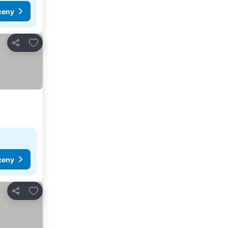
ceny
Dodaj do ulubionych
Udostępnij
ceny
Dodaj do ulubionych
Udostępnij