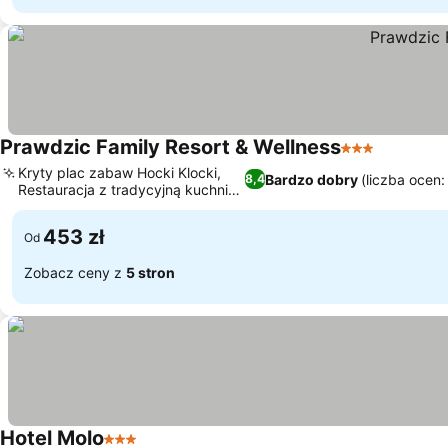
Prawdzic Family Resort & Wellness
3 Kategoria
Kryty plac zabaw Hocki Klocki,
Bardzo dobry
(liczba ocen
8,4
Restauracja z tradycyjną kuchnią
polską
453 zł
Od
Zobacz ceny z
5 stron
Hotel Molo