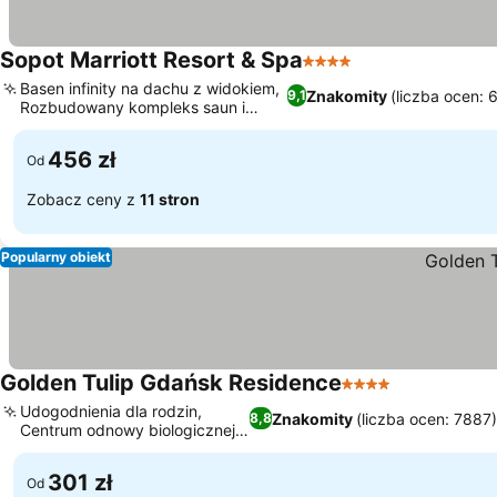
Sopot Marriott Resort & Spa
4 Kategoria
Basen infinity na dachu z widokiem,
Znakomity
(liczba ocen: 
9,1
Rozbudowany kompleks saun i
jacuzzi
456 zł
Od
Zobacz ceny z
11 stron
Popularny obiekt
Golden Tulip Gdańsk Residence
4 Kategoria
Udogodnienia dla rodzin,
Znakomity
(liczba ocen: 7887
8,8
Centrum odnowy biologicznej i
spa
301 zł
Od