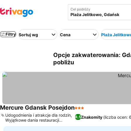
Cel podróży
Filtry
Sortuj wg
Cena
Plaża Jelitkow
Opcje zakwaterowania: Gda
pobliżu
Mercure Gdansk Posejdon
3 Kategoria
Udogodnienia i atrakcje dla rodzin,
Znakomity
(liczba ocen:
8,5
Wyjątkowe dania restauracji
Winestone