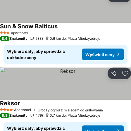
Sun & Snow Balticus
Aparthotel
3 Kategoria
8,6
Znakomity
283
0.6 km do: Plaża Międzyzdroje
Wybierz daty, aby sprawdzić
Wyświetl ceny
dokładne ceny
Udostępni
Do
Reksor
Aparthotel
Uroczy ogród z miejscem do grillowania
4 Kategoria
8,9
Znakomity
479
0.7 km do: Plaża Międzyzdroje
Wybierz daty, aby sprawdzić