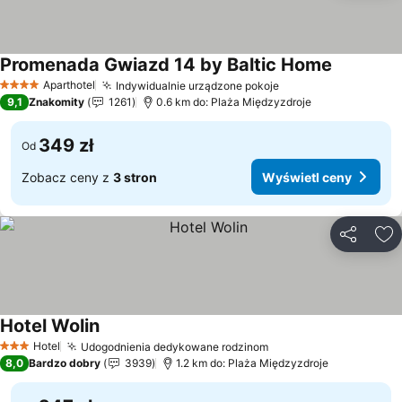
Promenada Gwiazd 14 by Baltic Home
Aparthotel
Indywidualnie urządzone pokoje
4 Kategoria
9,1
Znakomity
1261
0.6 km do: Plaża Międzyzdroje
349 zł
Od
Zobacz ceny z
3 stron
Wyświetl ceny
Udostępni
Do
Hotel Wolin
Hotel
Udogodnienia dedykowane rodzinom
3 Kategoria
8,0
Bardzo dobry
3939
1.2 km do: Plaża Międzyzdroje