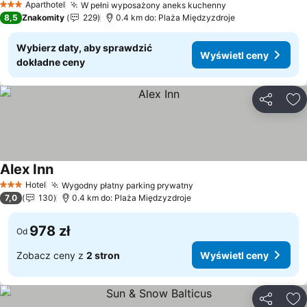
Aparthotel
W pełni wyposażony aneks kuchenny
3 Kategoria
8,5
Znakomity
229
0.4 km do: Plaża Międzyzdroje
Wybierz daty, aby sprawdzić
Wyświetl ceny
dokładne ceny
Udostępni
Do
Alex Inn
Hotel
Wygodny płatny parking prywatny
3 Kategoria
7,0
130
0.4 km do: Plaża Międzyzdroje
978 zł
Od
Zobacz ceny z
2 stron
Wyświetl ceny
Udostępni
Do