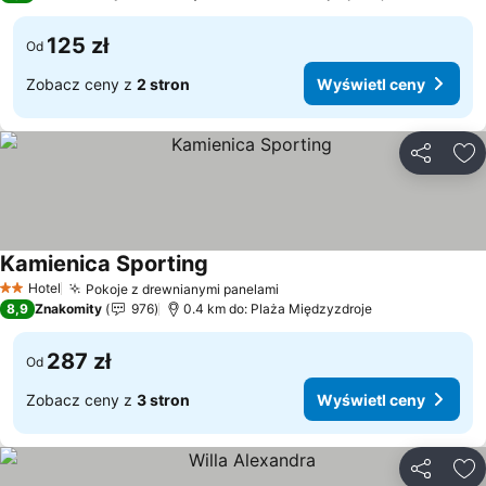
125 zł
Od
Zobacz ceny z
2 stron
Wyświetl ceny
Udostępni
Do
Kamienica Sporting
Hotel
Pokoje z drewnianymi panelami
2 Kategoria
8,9
Znakomity
976
0.4 km do: Plaża Międzyzdroje
287 zł
Od
Zobacz ceny z
3 stron
Wyświetl ceny
Udostępni
Do