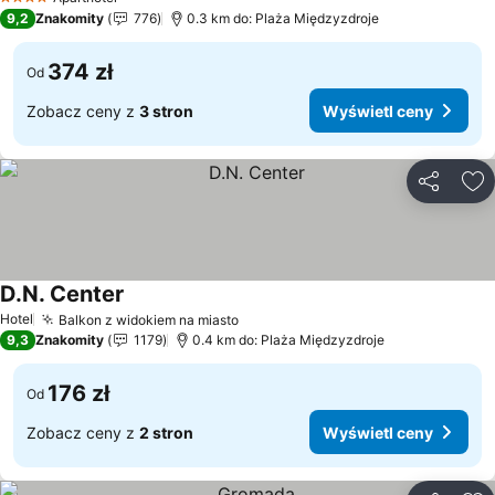
4 Kategoria
9,2
Znakomity
776
0.3 km do: Plaża Międzyzdroje
374 zł
Od
Zobacz ceny z
3 stron
Wyświetl ceny
Udostępni
Do
D.N. Center
Hotel
Balkon z widokiem na miasto
9,3
Znakomity
1179
0.4 km do: Plaża Międzyzdroje
176 zł
Od
Zobacz ceny z
2 stron
Wyświetl ceny