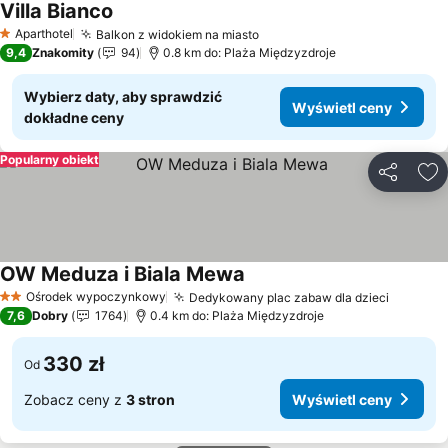
Villa Bianco
Aparthotel
Balkon z widokiem na miasto
1 Kategoria
9,4
Znakomity
94
0.8 km do: Plaża Międzyzdroje
Wybierz daty, aby sprawdzić
Wyświetl ceny
dokładne ceny
Popularny obiekt
Udostępni
Do
OW Meduza i Biala Mewa
Ośrodek wypoczynkowy
Dedykowany plac zabaw dla dzieci
2 Kategoria
7,6
Dobry
1764
0.4 km do: Plaża Międzyzdroje
330 zł
Od
Zobacz ceny z
3 stron
Wyświetl ceny