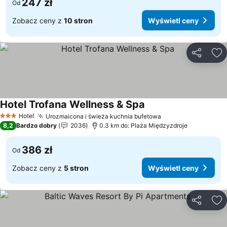
247 zł
Od
Zobacz ceny z
10 stron
Wyświetl ceny
Udostępni
Do
Hotel Trofana Wellness & Spa
Hotel
Urozmaicona i świeża kuchnia bufetowa
3 Kategoria
8,2
Bardzo dobry
2036
0.3 km do: Plaża Międzyzdroje
386 zł
Od
Zobacz ceny z
5 stron
Wyświetl ceny
Udostępni
Do