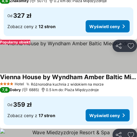
8,6
Znakomity
5071
0.2 km do: Plaża Międzyzdroje
327 zł
Od
Zobacz ceny z
12 stron
Wyświetl ceny
Popularny obiekt
Udostępni
Do
Vienna House by Wyndham Amber Baltic Miedzyzdroje
Hotel
Różnorodna kuchnia z widokiem na morze
4 Kategoria
7,8
Dobry
6885
0.5 km do: Plaża Międzyzdroje
359 zł
Od
Zobacz ceny z
17 stron
Wyświetl ceny