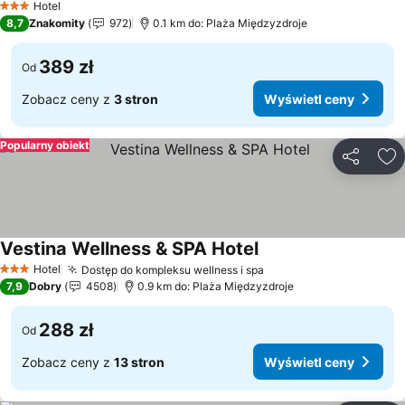
Hotel
3 Kategoria
8,7
Znakomity
972
0.1 km do: Plaża Międzyzdroje
389 zł
Od
Zobacz ceny z
3 stron
Wyświetl ceny
Popularny obiekt
Udostępni
Do
Vestina Wellness & SPA Hotel
Hotel
Dostęp do kompleksu wellness i spa
3 Kategoria
7,9
Dobry
4508
0.9 km do: Plaża Międzyzdroje
288 zł
Od
Zobacz ceny z
13 stron
Wyświetl ceny