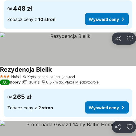
448 zł
Od
Zobacz ceny z
10 stron
Wyświetl ceny
Udostępni
Do
Rezydencja Bielik
Hotel
Kryty basen, sauna i jacuzzi
3 Kategoria
7,6
Dobry
3041
0.5 km do: Plaża Międzyzdroje
265 zł
Od
Zobacz ceny z
2 stron
Wyświetl ceny
Udostępni
Do