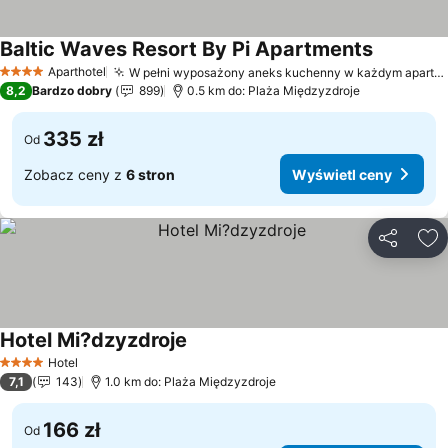
Baltic Waves Resort By Pi Apartments
Aparthotel
W pełni wyposażony aneks kuchenny w każdym apartamencie
4 Kategoria
8,2
Bardzo dobry
899
0.5 km do: Plaża Międzyzdroje
335 zł
Od
Zobacz ceny z
6 stron
Wyświetl ceny
Udostępni
Do
Hotel Mi?dzyzdroje
Hotel
4 Kategoria
7,1
143
1.0 km do: Plaża Międzyzdroje
166 zł
Od