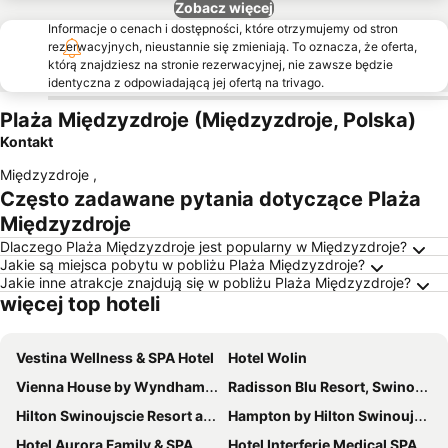
Zobacz więcej
Informacje o cenach i dostępności, które otrzymujemy od stron
rezerwacyjnych, nieustannie się zmieniają. To oznacza, że oferta,
którą znajdziesz na stronie rezerwacyjnej, nie zawsze będzie
identyczna z odpowiadającą jej ofertą na trivago.
Plaża Międzyzdroje (Międzyzdroje, Polska)
Kontakt
Międzyzdroje
,
Często zadawane pytania dotyczące Plaża
Międzyzdroje
Dlaczego Plaża Międzyzdroje jest popularny w Międzyzdroje?
Jakie są miejsca pobytu w pobliżu Plaża Międzyzdroje?
Jakie inne atrakcje znajdują się w pobliżu Plaża Międzyzdroje?
więcej top hoteli
Vestina Wellness & SPA Hotel
Hotel Wolin
Vienna House by Wyndham Amber Baltic Miedzyzdroje
Radisson Blu Resort, Swinoujscie
Hilton Swinoujscie Resort and Spa
Hampton by Hilton Swinoujscie
Hotel Aurora Family & SPA
Hotel Interferie Medical SPA