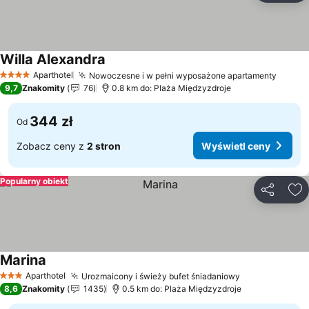
Willa Alexandra
Aparthotel
Nowoczesne i w pełni wyposażone apartamenty
4 Kategoria
9,7
Znakomity
76
0.8 km do: Plaża Międzyzdroje
344 zł
Od
Zobacz ceny z
2 stron
Wyświetl ceny
Popularny obiekt
Udostępni
Do
Marina
Aparthotel
Urozmaicony i świeży bufet śniadaniowy
3 Kategoria
8,6
Znakomity
1435
0.5 km do: Plaża Międzyzdroje