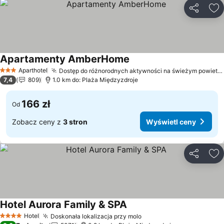
Udostępni
Do
Apartamenty AmberHome
Aparthotel
Dostęp do różnorodnych aktywności na świeżym powietrzu
3 Kategoria
7,4
809
1.0 km do: Plaża Międzyzdroje
166 zł
Od
Zobacz ceny z
3 stron
Wyświetl ceny
Udostępni
Do
Hotel Aurora Family & SPA
Hotel
Doskonała lokalizacja przy molo
4 Kategoria