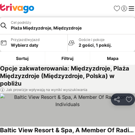
Ulubione
Zaloguj
Me
Cel podróży
Plaża Międzyzdroje, Międzyzdroje
Przyjazd/wyjazd
Goście i pokoje
Wybierz daty
2 gości, 1 pokój.
Sortuj
Filtruj
Mapa
Opcje zakwaterowania: Międzyzdroje, Plaża
Międzyzdroje (Międzyzdroje, Polska) w
pobliżu
Jak prowizje wpływają na wyniki wyszukiwania
Udostępni
Do
Baltic View Resort & Spa, A Member Of Radisson Individuals