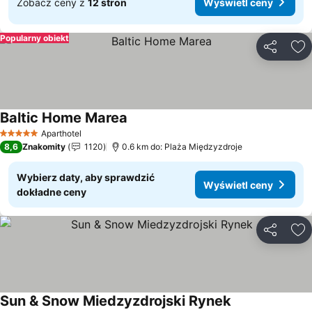
Zobacz ceny z
12 stron
Wyświetl ceny
Popularny obiekt
Udostępni
Do
Baltic Home Marea
Aparthotel
5 Kategoria
8,6
Znakomity
1120
0.6 km do: Plaża Międzyzdroje
Wybierz daty, aby sprawdzić
Wyświetl ceny
dokładne ceny
Udostępni
Do
Sun & Snow Miedzyzdrojski Rynek