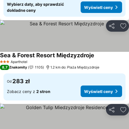
Wybierz daty, aby sprawdzić
Wyświetl ceny
dokładne ceny
Udostępni
Do
Sea & Forest Resort Międzyzdroje
Aparthotel
3 Kategoria
8,7
Znakomity
1105
1.2 km do: Plaża Międzyzdroje
283 zł
Od
Zobacz ceny z
2 stron
Wyświetl ceny
Udostępni
Do