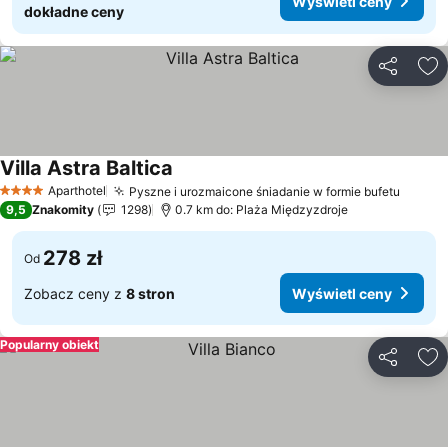
Wyświetl ceny
dokładne ceny
Udostępni
Do
Villa Astra Baltica
Aparthotel
Pyszne i urozmaicone śniadanie w formie bufetu
4 Kategoria
9,5
Znakomity
1298
0.7 km do: Plaża Międzyzdroje
278 zł
Od
Zobacz ceny z
8 stron
Wyświetl ceny
Popularny obiekt
Udostępni
Do