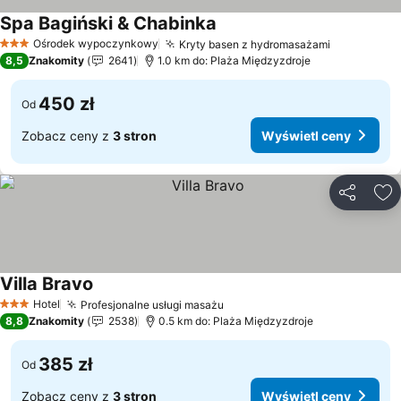
Spa Bagiński & Chabinka
Ośrodek wypoczynkowy
Kryty basen z hydromasażami
3 Kategoria
8,5
Znakomity
2641
1.0 km do: Plaża Międzyzdroje
450 zł
Od
Zobacz ceny z
3 stron
Wyświetl ceny
Udostępni
Do
Villa Bravo
Hotel
Profesjonalne usługi masażu
3 Kategoria
8,8
Znakomity
2538
0.5 km do: Plaża Międzyzdroje
385 zł
Od
Zobacz ceny z
3 stron
Wyświetl ceny