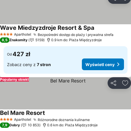
Udostępni
Do
Wave Miedzyzdroje Resort & Spa
Aparthotel
Bezpośredni dostęp do plaży i prywatna strefa
4 Kategoria
8,5
Znakomity
5159
0.9 km do: Plaża Międzyzdroje
427 zł
Od
Zobacz ceny z
7 stron
Wyświetl ceny
Popularny obiekt
Udostępni
Do
Bel Mare Resort
Aparthotel
Różnorodne doznania kulinarne
4 Kategoria
7,9
Dobry
10 853
0.6 km do: Plaża Międzyzdroje