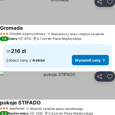
Udostępni
Do
Gromada
Ośrodek wypoczynkowy
Malowniczy taras i miejsce na piknik
3 Kategoria
7,6
Dobry
673
0.7 km do: Plaża Międzyzdroje
216 zł
Od
Zobacz ceny z
4 stron
Wyświetl ceny
Udostępni
Do
pokoje STIFADO
Aparthotel
Bliskość szlaków parku narodowego
3 Kategoria
8,3
Bardzo dobry
349
0.9 km do: Plaża Międzyzdroje