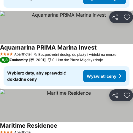
Udostępni
Do
Aquamarina PRIMA Marina Invest
Aparthotel
Bezpośredni dostęp do plaży i widoki na morze
4 Kategoria
8,8
Znakomity
2091
0.1 km do: Plaża Międzyzdroje
Wybierz daty, aby sprawdzić
Wyświetl ceny
dokładne ceny
Udostępni
Do
Maritime Residence
Aparthotel