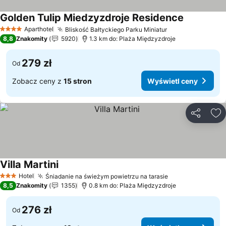
Golden Tulip Miedzyzdroje Residence
Aparthotel
Bliskość Bałtyckiego Parku Miniatur
4 Kategoria
8,8
Znakomity
5920
1.3 km do: Plaża Międzyzdroje
279 zł
Od
Zobacz ceny z
15 stron
Wyświetl ceny
Udostępni
Do
Villa Martini
Hotel
Śniadanie na świeżym powietrzu na tarasie
3 Kategoria
8,5
Znakomity
1355
0.8 km do: Plaża Międzyzdroje
276 zł
Od