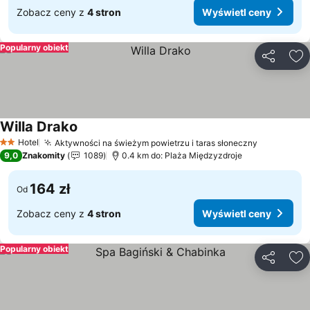
Zobacz ceny z
4 stron
Wyświetl ceny
Popularny obiekt
Udostępni
Do
Willa Drako
Hotel
Aktywności na świeżym powietrzu i taras słoneczny
2 Kategoria
9,0
Znakomity
1089
0.4 km do: Plaża Międzyzdroje
164 zł
Od
Zobacz ceny z
4 stron
Wyświetl ceny
Popularny obiekt
Udostępni
Do