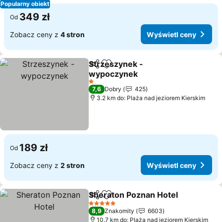
Popularny obiekt
349 zł
Od
Zobacz ceny z
4 stron
Wyświetl ceny
Strzeszynek -
Udostępnij
Dodaj do ulubionych
wypoczynek
1 Kategoria
7,6
Dobry
425
3.2 km do: Plaża nad jeziorem Kierskim
189 zł
Od
Zobacz ceny z
2 stron
Wyświetl ceny
Sheraton Poznan Hotel
Udostępnij
Dodaj do ulubionych
5 Kategoria
8,9
Znakomity
6603
10.7 km do: Plaża nad jeziorem Kierskim