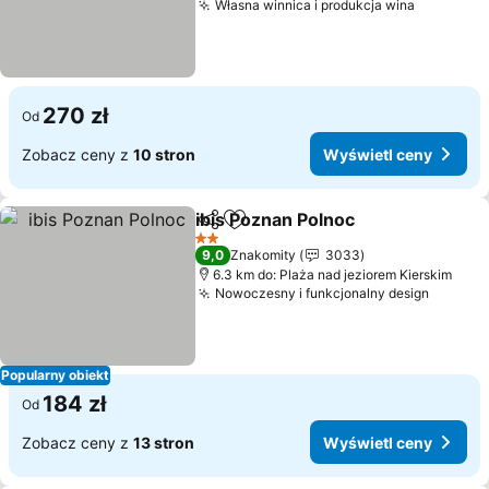
Własna winnica i produkcja wina
270 zł
Od
Zobacz ceny z
10 stron
Wyświetl ceny
ibis Poznan Polnoc
Udostępnij
Dodaj do ulubionych
2 Kategoria
9,0
Znakomity
3033
6.3 km do: Plaża nad jeziorem Kierskim
Nowoczesny i funkcjonalny design
Popularny obiekt
184 zł
Od
Zobacz ceny z
13 stron
Wyświetl ceny