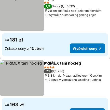
Udostępnij
Dodaj do ulubionych
2 Kategoria
7,9
Dobry
5532
7.8 km do: Plaża nad jeziorem Kierskim
Wystrój z historyczną galerią zdjęć
181 zł
Od
Zobacz ceny z
13 stron
Wyświetl ceny
PRIMEX tani nocleg
Udostępnij
Dodaj do ulubionych
4 Kategoria
7,1
238
5.3 km do: Plaża nad jeziorem Kierskim
Dobrze wyposażona wspólna kuchnia
163 zł
Od