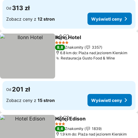
313 zł
Od
Zobacz ceny z
12 stron
Wyświetl ceny
Ilonn Hotel
Udostępnij
Dodaj do ulubionych
4 Kategoria
8,8
Znakomity
3357
6.8 km do: Plaża nad jeziorem Kierskim
Restauracja Gusto Food & Wine
201 zł
Od
Zobacz ceny z
15 stron
Wyświetl ceny
Hotel Edison
Udostępnij
Dodaj do ulubionych
3 Kategoria
8,6
Znakomity
1839
1.9 km do: Plaża nad jeziorem Kierskim