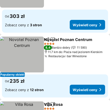
303 zł
Od
Zobacz ceny z
3 stron
Wyświetl ceny
Novotel Poznan Centrum
Udostępnij
Dodaj do ulubionych
4 Kategoria
8,4
Bardzo dobry
11 590
11.7 km do: Plaża nad jeziorem Kierskim
Restauracja i bar Winestone
Popularny obiekt
235 zł
Od
Zobacz ceny z
12 stron
Wyświetl ceny
Villa Rosa
Udostępnij
Dodaj do ulubionych