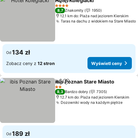
Hotel Kolegiacki
Udostępnij
Dodaj do ulubionych
4 Kategoria
8,7
Znakomity
1950
12.1 km do: Plaża nad jeziorem Kierskim
Taras na dachu z widokiem na Stare Miasto
134 zł
Od
Zobacz ceny z
12 stron
Wyświetl ceny
ibis Poznan Stare Miasto
Udostępnij
Dodaj do ulubionych
2 Kategoria
8,3
Bardzo dobry
7305
12.7 km do: Plaża nad jeziorem Kierskim
Dozowniki wody na każdym piętrze
189 zł
Od