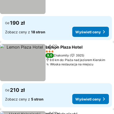
190 zł
Od
Zobacz ceny z
18 stron
Wyświetl ceny
Lemon Plaza Hotel
Udostępnij
Dodaj do ulubionych
3 Kategoria
9,0
Znakomity
3925
9.6 km do: Plaża nad jeziorem Kierskim
Włoska restauracja na miejscu
210 zł
Od
Zobacz ceny z
5 stron
Wyświetl ceny