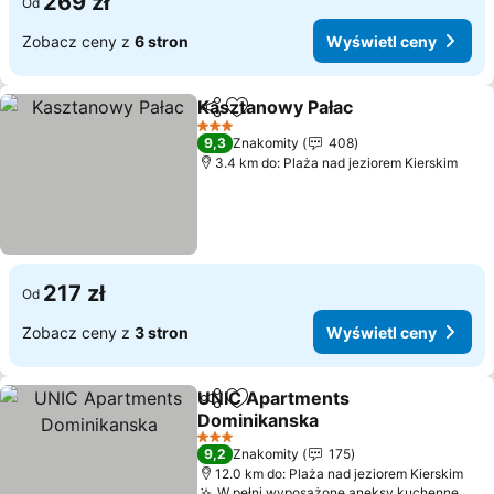
269 zł
Od
Zobacz ceny z
6 stron
Wyświetl ceny
Kasztanowy Pałac
Udostępnij
Dodaj do ulubionych
3 Kategoria
9,3
Znakomity
408
3.4 km do: Plaża nad jeziorem Kierskim
217 zł
Od
Zobacz ceny z
3 stron
Wyświetl ceny
UNIC Apartments
Udostępnij
Dodaj do ulubionych
Dominikanska
3 Kategoria
9,2
Znakomity
175
12.0 km do: Plaża nad jeziorem Kierskim
W pełni wyposażone aneksy kuchenne