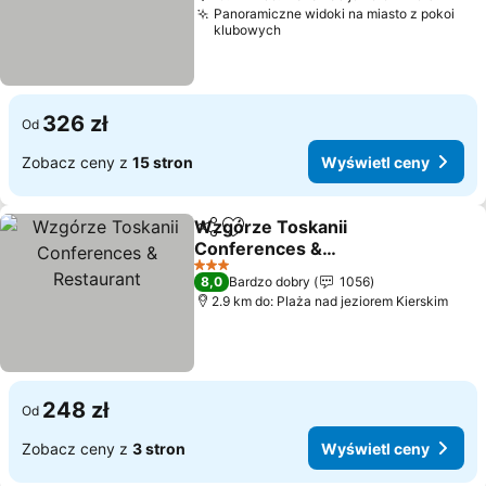
Panoramiczne widoki na miasto z pokoi
klubowych
326 zł
Od
Zobacz ceny z
15 stron
Wyświetl ceny
Wzgórze Toskanii
Udostępnij
Dodaj do ulubionych
Conferences &
Restaurant
3 Kategoria
8,0
Bardzo dobry
1056
2.9 km do: Plaża nad jeziorem Kierskim
248 zł
Od
Zobacz ceny z
3 stron
Wyświetl ceny