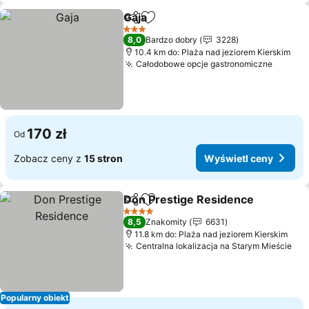
Gaja
Udostępnij
Dodaj do ulubionych
3 Kategoria
8,0
Bardzo dobry
3228
10.4 km do: Plaża nad jeziorem Kierskim
Całodobowe opcje gastronomiczne
170 zł
Od
Zobacz ceny z
15 stron
Wyświetl ceny
Don Prestige Residence
Udostępnij
Dodaj do ulubionych
4 Kategoria
8,5
Znakomity
6631
11.8 km do: Plaża nad jeziorem Kierskim
Centralna lokalizacja na Starym Mieście
Popularny obiekt