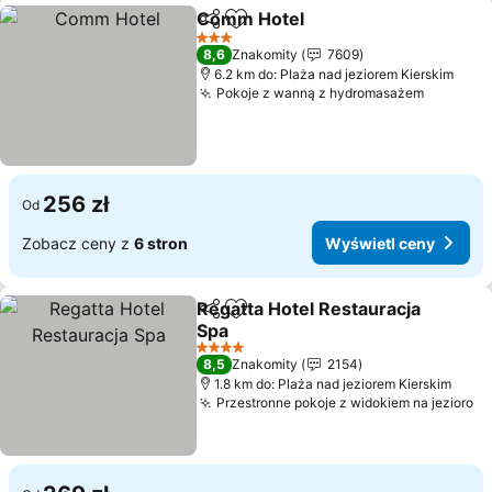
Comm Hotel
Udostępnij
Dodaj do ulubionych
3 Kategoria
8,6
Znakomity
7609
6.2 km do: Plaża nad jeziorem Kierskim
Pokoje z wanną z hydromasażem
256 zł
Od
Zobacz ceny z
6 stron
Wyświetl ceny
Regatta Hotel Restauracja
Udostępnij
Dodaj do ulubionych
Spa
4 Kategoria
8,5
Znakomity
2154
1.8 km do: Plaża nad jeziorem Kierskim
Przestronne pokoje z widokiem na jezioro