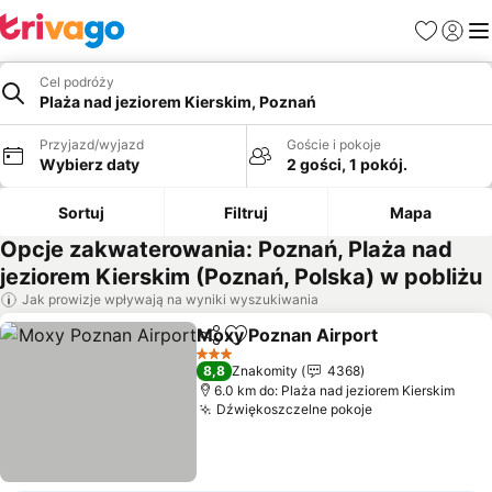
Ulubione
Zaloguj
Me
Cel podróży
Plaża nad jeziorem Kierskim, Poznań
Przyjazd/wyjazd
Goście i pokoje
Wybierz daty
2 gości, 1 pokój.
Sortuj
Filtruj
Mapa
Opcje zakwaterowania: Poznań, Plaża nad
jeziorem Kierskim (Poznań, Polska) w pobliżu
Jak prowizje wpływają na wyniki wyszukiwania
Moxy Poznan Airport
Udostępnij
Dodaj do ulubionych
3 Kategoria
8,8
Znakomity
4368
6.0 km do: Plaża nad jeziorem Kierskim
Dźwiękoszczelne pokoje