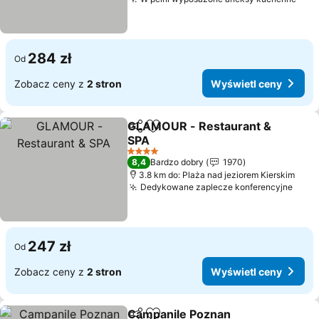
284 zł
Od
Zobacz ceny z
2 stron
Wyświetl ceny
GLAMOUR - Restaurant &
Udostępnij
Dodaj do ulubionych
SPA
4 Kategoria
8,4
Bardzo dobry
1970
3.8 km do: Plaża nad jeziorem Kierskim
Dedykowane zaplecze konferencyjne
247 zł
Od
Zobacz ceny z
2 stron
Wyświetl ceny
Campanile Poznan