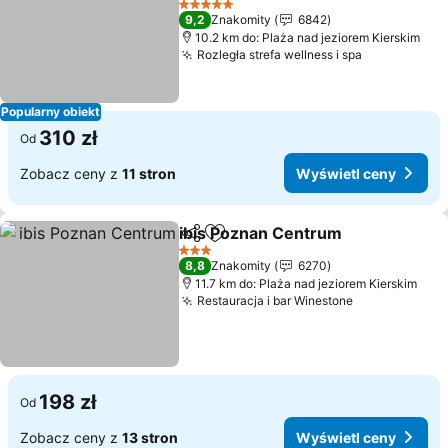
5 Kategoria
9,2
Znakomity
6842
10.2 km do: Plaża nad jeziorem Kierskim
Rozległa strefa wellness i spa
Popularny obiekt
310 zł
Od
Zobacz ceny z
11 stron
Wyświetl ceny
ibis Poznan Centrum
Udostępnij
Dodaj do ulubionych
3 Kategoria
8,8
Znakomity
6270
11.7 km do: Plaża nad jeziorem Kierskim
Restauracja i bar Winestone
198 zł
Od
Zobacz ceny z
13 stron
Wyświetl ceny