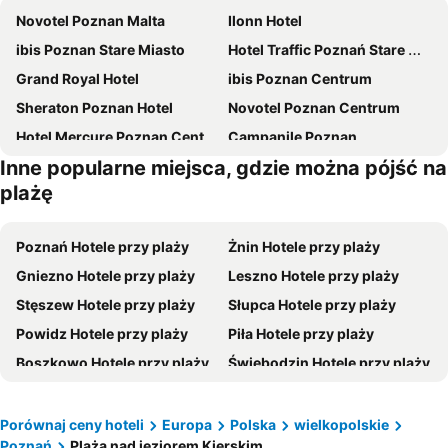
Novotel Poznan Malta
Ilonn Hotel
ibis Poznan Stare Miasto
Hotel Traffic Poznań Stare Miasto
Grand Royal Hotel
ibis Poznan Centrum
Sheraton Poznan Hotel
Novotel Poznan Centrum
Hotel Mercure Poznan Centrum
Campanile Poznan
Inne popularne miejsca, gdzie można pójść na
Andersia Hotel & Spa Poznan, a member of Radisson Individuals
Hotel Kolegiacki
plażę
Hotel Moderno
NH Poznan
Moxy Poznan Airport
Park Inn by Radisson Poznan
Poznań Hotele przy plaży
Żnin Hotele przy plaży
Hotel HP Park Poznań Malta
City Park Hotel & Residence
Gniezno Hotele przy plaży
Leszno Hotele przy plaży
Rezydencja Solei
Hotel Wloski
Stęszew Hotele przy plaży
Słupca Hotele przy plaży
Gaja
Hotel Altus Poznań Old Town - Destigo Hotels
Powidz Hotele przy plaży
Piła Hotele przy plaży
Hotel Edison
Comm Hotel
Boszkowo Hotele przy plaży
Świebodzin Hotele przy plaży
Hotel Topaz Poznań Centrum
Ilonn Boutique Limanowskiego
Wągrowiec Hotele przy plaży
Wolsztyn Hotele przy plaży
Hampton by Hilton Poznan Old Town
PURO Poznań Stare Miasto
Września Hotele przy plaży
Wałcz Hotele przy plaży
Porównaj ceny hoteli
Europa
Polska
wielkopolskie
Hotel Focus Poznań
Platinum Residence Boutique
Poznań
Plaża nad jeziorem Kierskim