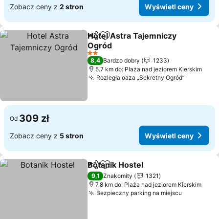
Zobacz ceny z
2 stron
Wyświetl ceny
Hotel Astra Tajemniczy
Udostępnij
Dodaj do ulubionych
Ogród
2 Kategoria
8,4
Bardzo dobry
1233
5.7 km do: Plaża nad jeziorem Kierskim
Rozległa oaza „Sekretny Ogród”
309 zł
Od
Zobacz ceny z
5 stron
Wyświetl ceny
Botanik Hostel
Udostępnij
Dodaj do ulubionych
9,1
Znakomity
1321
7.8 km do: Plaża nad jeziorem Kierskim
Bezpieczny parking na miejscu