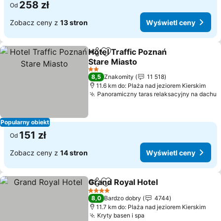
258 zł
Od
Zobacz ceny z
13 stron
Wyświetl ceny
Hotel Traffic Poznań
Udostępnij
Dodaj do ulubionych
Stare Miasto
2 Kategoria
8,5
Znakomity
11 518
11.6 km do: Plaża nad jeziorem Kierskim
Panoramiczny taras relaksacyjny na dachu
Popularny obiekt
151 zł
Od
Zobacz ceny z
14 stron
Wyświetl ceny
Grand Royal Hotel
Udostępnij
Dodaj do ulubionych
4 Kategoria
8,0
Bardzo dobry
4744
11.7 km do: Plaża nad jeziorem Kierskim
Kryty basen i spa