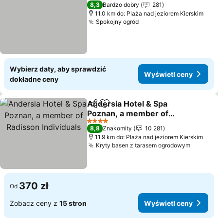
4 Kategoria
8,3
Bardzo dobry
281
11.0 km do: Plaża nad jeziorem Kierskim
Spokojny ogród
Wybierz daty, aby sprawdzić
Wyświetl ceny
dokładne ceny
Andersia Hotel & Spa
Udostępnij
Dodaj do ulubionych
Poznan, a member of
Radisson Individuals
4 Kategoria
8,8
Znakomity
10 281
11.9 km do: Plaża nad jeziorem Kierskim
Kryty basen z tarasem ogrodowym
370 zł
Od
Zobacz ceny z
15 stron
Wyświetl ceny