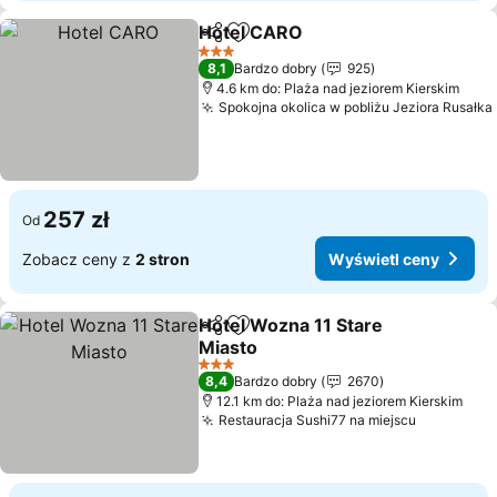
Hotel CARO
Udostępnij
Dodaj do ulubionych
3 Kategoria
8,1
Bardzo dobry
925
4.6 km do: Plaża nad jeziorem Kierskim
Spokojna okolica w pobliżu Jeziora Rusałka
257 zł
Od
Zobacz ceny z
2 stron
Wyświetl ceny
Hotel Wozna 11 Stare
Udostępnij
Dodaj do ulubionych
Miasto
3 Kategoria
8,4
Bardzo dobry
2670
12.1 km do: Plaża nad jeziorem Kierskim
Restauracja Sushi77 na miejscu