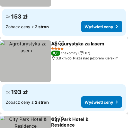
153 zł
Od
Zobacz ceny z
2 stron
Wyświetl ceny
Agroturystyka za lasem
Udostępnij
Dodaj do ulubionych
4 Kategoria
8,6
Znakomity
87
3.8 km do: Plaża nad jeziorem Kierskim
193 zł
Od
Zobacz ceny z
2 stron
Wyświetl ceny
City Park Hotel &
Udostępnij
Dodaj do ulubionych
Residence