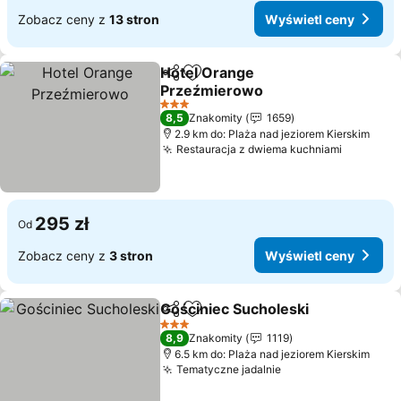
Zobacz ceny z
13 stron
Wyświetl ceny
Hotel Orange
Udostępnij
Dodaj do ulubionych
Przeźmierowo
3 Kategoria
8,5
Znakomity
1659
2.9 km do: Plaża nad jeziorem Kierskim
Restauracja z dwiema kuchniami
295 zł
Od
Zobacz ceny z
3 stron
Wyświetl ceny
Gościniec Sucholeski
Udostępnij
Dodaj do ulubionych
3 Kategoria
8,9
Znakomity
1119
6.5 km do: Plaża nad jeziorem Kierskim
Tematyczne jadalnie