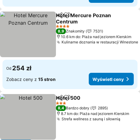
Hotel Mercure Poznan
Udostępnij
Dodaj do ulubionych
Centrum
4 Kategoria
8,9
Znakomity
7531
10.6 km do: Plaża nad jeziorem Kierskim
Kulinarne doznania w restauracji Winestone
254 zł
Od
Zobacz ceny z
15 stron
Wyświetl ceny
Hotel 500
Udostępnij
Dodaj do ulubionych
3 Kategoria
8,4
Bardzo dobry
2895
8.7 km do: Plaża nad jeziorem Kierskim
Strefa wellness z sauną i siłownią