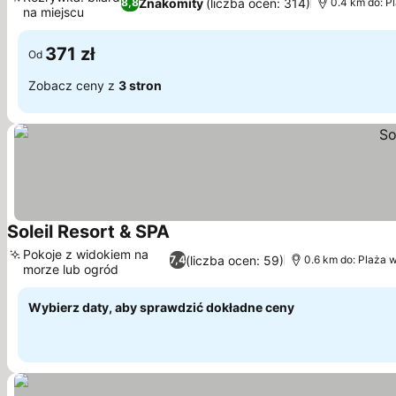
Znakomity
(liczba ocen: 314)
8,8
0.4 km do: P
na miejscu
371 zł
Od
Zobacz ceny z
3 stron
Soleil Resort & SPA
Pokoje z widokiem na
(liczba ocen: 59)
7,4
0.6 km do: Plaża 
morze lub ogród
Wybierz daty, aby sprawdzić dokładne ceny