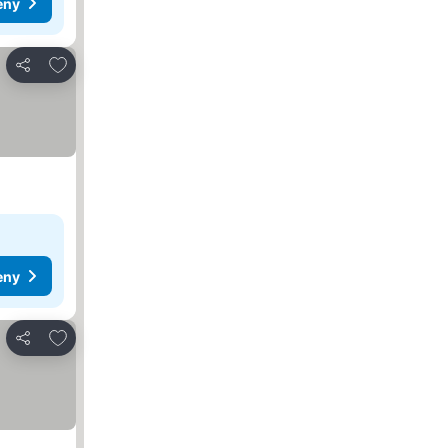
eny
Dodaj do ulubionych
Udostępnij
eny
Dodaj do ulubionych
Udostępnij