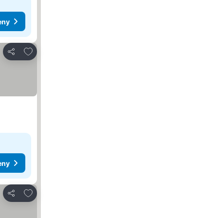
eny
Dodaj do ulubionych
Udostępnij
eny
Dodaj do ulubionych
Udostępnij