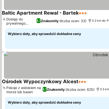
Baltic Apartment Rewal - Bartek
3 Kategoria
Dostęp do
Znakomity
(liczba ocen: 33)
8,7
0.2 km do: 
prywatnego
ogrodu
Wybierz daty, aby sprawdzić dokładne ceny
Ośrodek Wypoczynkowy Alcest
3 Kategoria
Pokoje z widokiem na
Znakomity
(liczba ocen: 625)
8,7
0.5 km
morze lub basen
Wybierz daty, aby sprawdzić dokładne ceny