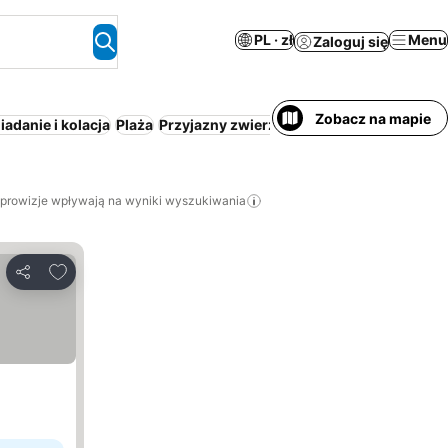
PL · zł
Menu
Zaloguj się
Zobacz na mapie
iadanie i kolacja
Plaża
Przyjazny zwierzętom
Pełne w
 prowizje wpływają na wyniki wyszukiwania
Dodaj do ulubionych
Udostępnij