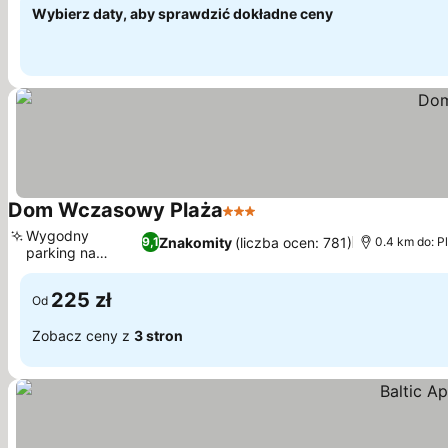
Wybierz daty, aby sprawdzić dokładne ceny
Dom Wczasowy Plaża
3 Kategoria
Wygodny
Znakomity
(liczba ocen: 781)
9,1
0.4 km do: P
parking na
miejscu
225 zł
Od
Zobacz ceny z
3 stron