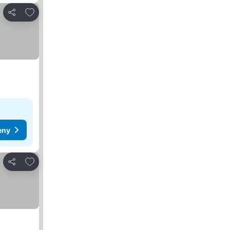
Dodaj do ulubionych
Udostępnij
eny
Dodaj do ulubionych
Udostępnij