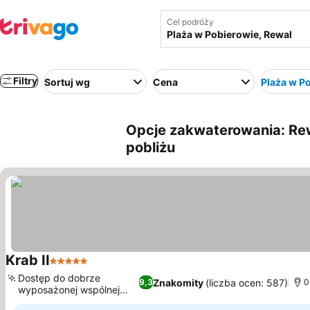
Cel podróży
Filtry
Sortuj wg
Cena
Plaża w P
Opcje zakwaterowania: Rew
pobliżu
Krab II
5 Kategoria
Dostęp do dobrze
Znakomity
(liczba ocen: 587)
9,3
0
wyposażonej wspólnej
kuchni