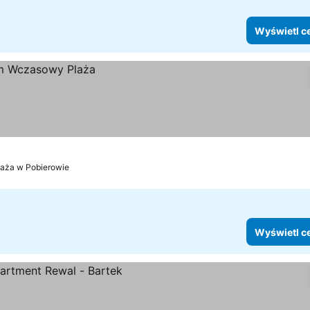
Wyświetl c
laża w Pobierowie
Wyświetl c