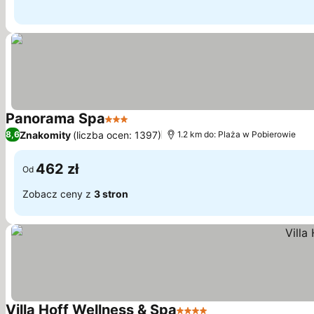
Panorama Spa
3 Kategoria
Znakomity
(liczba ocen: 1397)
8,6
1.2 km do: Plaża w Pobierowie
462 zł
Od
Zobacz ceny z
3 stron
Villa Hoff Wellness & Spa