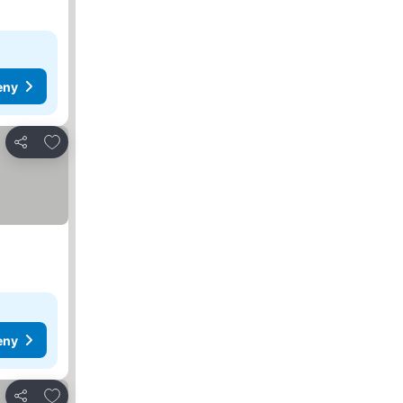
eny
Dodaj do ulubionych
Udostępnij
eny
Dodaj do ulubionych