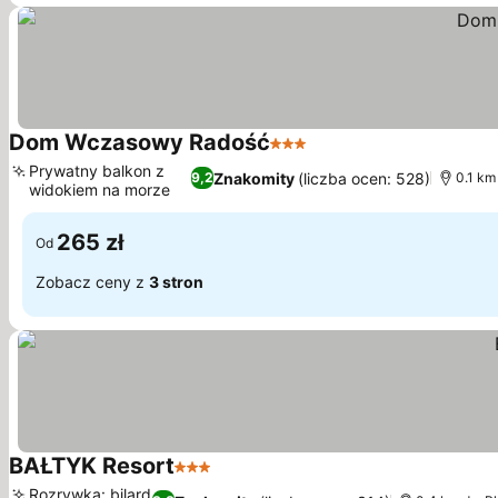
Dom Wczasowy Radość
3 Kategoria
Prywatny balkon z
Znakomity
(liczba ocen: 528)
9,2
0.1 km
widokiem na morze
265 zł
Od
Zobacz ceny z
3 stron
BAŁTYK Resort
3 Kategoria
Rozrywka: bilard