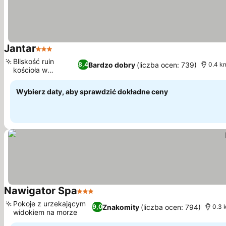
Jantar
3 Kategoria
Bliskość ruin
Bardzo dobry
(liczba ocen: 739)
8,4
0.4 k
kościoła w
Trzęsaczu
Wybierz daty, aby sprawdzić dokładne ceny
Nawigator Spa
3 Kategoria
Pokoje z urzekającym
Znakomity
(liczba ocen: 794)
9,0
0.3 
widokiem na morze