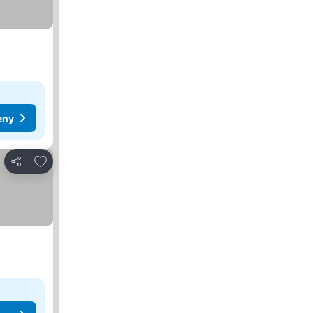
eny
Dodaj do ulubionych
Udostępnij