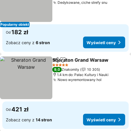
Dedykowane, ciche strefy snu
Wyświetl 
Popularny obiekt
182 zł
Od
Zobacz ceny z
6 stron
Wyświetl ceny
Sheraton Grand Warsaw
Udostępnij
Dodaj do ulubionych
W
5 Kategoria
9,0
Znakomity
10 305
1.4 km do: Pałac Kultury i Nauki
Nowo wyremontowany hol
Wyświetl cen
421 zł
Od
Zobacz ceny z
14 stron
Wyświetl ceny