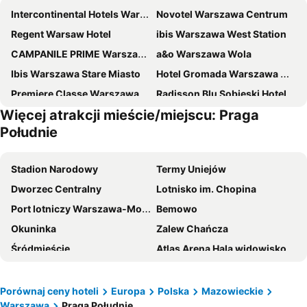
Intercontinental Hotels Warsaw By Ihg
Novotel Warszawa Centrum
Regent Warsaw Hotel
ibis Warszawa West Station
CAMPANILE PRIME Warszawa Centrum
a&o Warszawa Wola
Ibis Warszawa Stare Miasto
Hotel Gromada Warszawa Centrum
Premiere Classe Warszawa Centrum
Radisson Blu Sobieski Hotel, Warsaw
Więcej atrakcji mieście/miejscu: Praga
ibis budget Warszawa Centrum
Mercure Warszawa Centrum
Południe
Metropol Hotel
Hampton by Hilton Warsaw City Centre
Hilton Warsaw City
Mercure Warszawa Grand
Stadion Narodowy
Termy Uniejów
Warsaw Presidential Hotel
Warsaw Plaza Hotel
Dworzec Centralny
Lotnisko im. Chopina
Hotel Chmielna
Sofitel Warsaw Victoria
Port lotniczy Warszawa-Modlin
Bemowo
Arche Hotel Puławska Residence
ibis Styles Warszawa Centrum
Okuninka
Zalew Chańcza
DoubleTree by Hilton Hotel & Conference Centre Warsaw
Radisson Collection Hotel, Warsaw
Śródmieście
Atlas Arena Hala widowiskowo-sportowa
ibis Warszawa Centrum
B&B HOTEL Warszawa-Okęcie
Mokotów
Szwajcaria Bałtowska
Novotel Warszawa Airport
Hotel Reytan
Praga Południe
Ursynów
Porównaj ceny hoteli
Europa
Polska
Mazowieckie
Leonardo Royal Hotel Warsaw
Hampton by Hilton Warsaw Reduta
Warszawa
Praga Południe