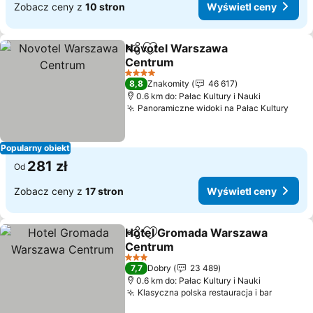
Zobacz ceny z
10 stron
Wyświetl ceny
Novotel Warszawa
Udostępnij
Dodaj do ulubionych
Centrum
Wyświetl ceny
4 Kategoria
8,8
Znakomity
46 617
0.6 km do: Pałac Kultury i Nauki
Panoramiczne widoki na Pałac Kultury
Wyśw
Popularny obiekt
281 zł
Od
Zobacz ceny z
17 stron
Wyświetl ceny
Hotel Gromada Warszawa
Udostępnij
Dodaj do ulubionych
Centrum
Wyświetl ceny
3 Kategoria
7,7
Dobry
23 489
0.6 km do: Pałac Kultury i Nauki
Klasyczna polska restauracja i bar
Wyświet