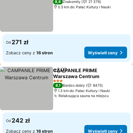
8,6
Znakomity
21 376
0.5 km do: Pałac Kultury i Nauki
271 zł
Od
Zobacz ceny z
16 stron
Wyświetl ceny
CAMPANILE PRIME
Udostępnij
Dodaj do ulubionych
Warszawa Centrum
Wyświetl ceny
3 Kategoria
8,1
Bardzo dobry
8475
1.3 km do: Pałac Kultury i Nauki
Relaksująca sauna na miejscu
Wyświetl 
242 zł
Od
Zobacz ceny z
16 stron
Wyświetl ceny