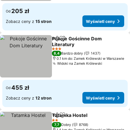
205 zł
Od
Zobacz ceny z
15 stron
Wyświetl ceny
Pokoje Gościnne Dom
Udostępnij
Dodaj do ulubionych
Literatury
Wyświetl ceny
3 Kategoria
8,4
Bardzo dobry
1437
0.1 km do: Zamek Królewski w Warszawie
Widoki na Zamek Królewski
Wyświetl ce
455 zł
Od
Zobacz ceny z
12 stron
Wyświetl ceny
Tatamka Hostel
Udostępnij
Dodaj do ulubionych
Wyświetl 
2 Kategoria
7,7
Dobry
8768
1.4 km do: Zamek Królewski w Warszawie