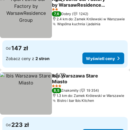
Udostępnij
Dodaj do ulubionych
by WarsawResidence
Group
Wyświetl ceny
2 Kategoria
7,6
Dobry
1242
2.4 km do: Zamek Królewski w Warszawie
Wspólna kuchnia i jadalnia
Wyświetl cen
147 zł
Od
Zobacz ceny z
2 stron
Wyświetl ceny
Ibis Warszawa Stare
Udostępnij
Dodaj do ulubionych
Miasto
Wyświetl ceny
3 Kategoria
8,5
Znakomity
19 354
1.3 km do: Zamek Królewski w Warszawie
Bistro i bar Ibis Kitchen
Wyświetl ceny
223 zł
Od