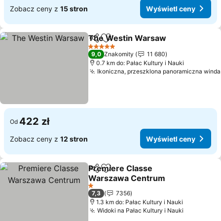
Zobacz ceny z
15 stron
Wyświetl ceny
The Westin Warsaw
Udostępnij
Dodaj do ulubionych
Wyświ
5 Kategoria
9,0
Znakomity
11 680
0.7 km do: Pałac Kultury i Nauki
Ikoniczna, przeszklona panoramiczna winda
422 zł
Od
Zobacz ceny z
12 stron
Wyświetl ceny
Premiere Classe
Udostępnij
Dodaj do ulubionych
Warszawa Centrum
Wyświetl ceny
1 Kategoria
7,3
7356
1.3 km do: Pałac Kultury i Nauki
Widoki na Pałac Kultury i Nauki
Wyświetl 