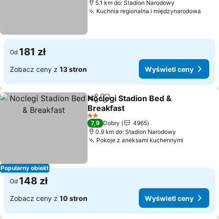
5.1 km do: Stadion Narodowy
Kuchnia regionalna i międzynarodowa
Wyśw
181 zł
Od
Zobacz ceny z
13 stron
Wyświetl ceny
Noclegi Stadion Bed &
Udostępnij
Dodaj do ulubionych
Breakfast
Wyświetl ceny
2 Kategoria
7,9
Dobry
4965
0.9 km do: Stadion Narodowy
Pokoje z aneksami kuchennymi
Wyświetl
Popularny obiekt
148 zł
Od
Zobacz ceny z
10 stron
Wyświetl ceny