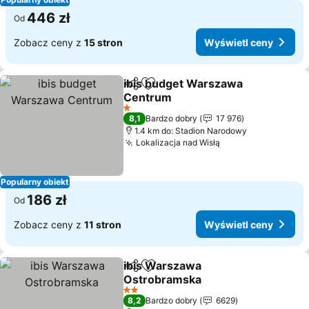
446 zł
Od
Zobacz ceny z
15 stron
Wyświetl ceny
ibis budget Warszawa
Udostępnij
Dodaj do ulubionych
Centrum
Wyświetl ceny
1 Kategoria
8,1
Bardzo dobry
17 976
1.4 km do: Stadion Narodowy
Lokalizacja nad Wisłą
Wyświetl ceny
Popularny obiekt
186 zł
Od
Zobacz ceny z
11 stron
Wyświetl ceny
ibis Warszawa
Udostępnij
Dodaj do ulubionych
Ostrobramska
Wyświetl ceny
2 Kategoria
8,2
Bardzo dobry
6629