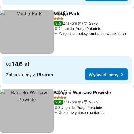
Media Park
Udostępnij
Dodaj do ulubionych
Wyświetl ceny
3 Kategoria
8,5
Znakomity
2978
2.1 km do: Praga Południe
Wygodne aneksy kuchenne w pokojach
Wyś
146 zł
Od
Zobacz ceny z
15 stron
Wyświetl ceny
Barceló Warsaw Powiśle
Udostępnij
Dodaj do ulubionych
W
4 Kategoria
9,0
Znakomity
9043
3.7 km do: Praga Południe
Sezonowy basen na dachu
Wyświetl ce