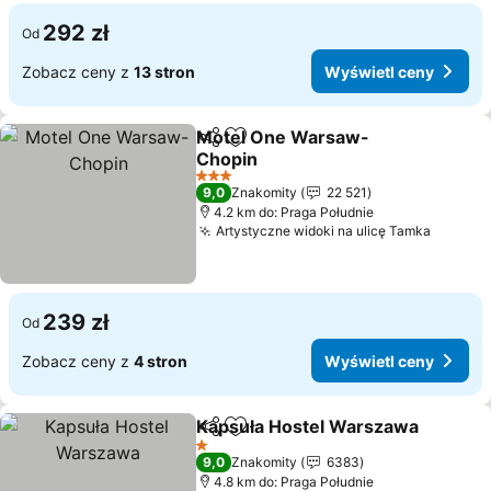
292 zł
Od
Zobacz ceny z
13 stron
Wyświetl ceny
Motel One Warsaw-
Udostępnij
Dodaj do ulubionych
Chopin
Wyświetl ceny
3 Kategoria
9,0
Znakomity
22 521
4.2 km do: Praga Południe
Artystyczne widoki na ulicę Tamka
Wyświe
239 zł
Od
Zobacz ceny z
4 stron
Wyświetl ceny
Kapsuła Hostel Warszawa
Udostępnij
Dodaj do ulubionych
1 Kategoria
9,0
Znakomity
6383
4.8 km do: Praga Południe