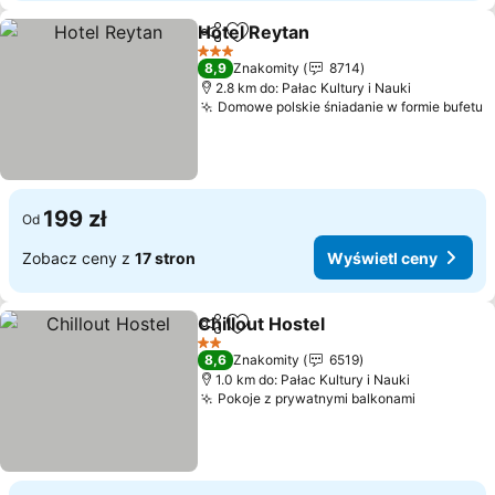
Hotel Reytan
Udostępnij
Dodaj do ulubionych
Wyświetl cen
3 Kategoria
8,9
Znakomity
8714
2.8 km do: Pałac Kultury i Nauki
Domowe polskie śniadanie w formie bufetu
W
199 zł
Od
Zobacz ceny z
17 stron
Wyświetl ceny
Chillout Hostel
Udostępnij
Dodaj do ulubionych
Wyświetl c
2 Kategoria
8,6
Znakomity
6519
1.0 km do: Pałac Kultury i Nauki
Pokoje z prywatnymi balkonami
Wyświetl