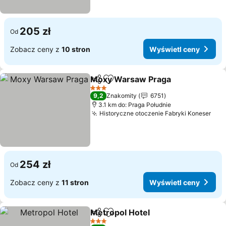
205 zł
Od
Zobacz ceny z
10 stron
Wyświetl ceny
Moxy Warsaw Praga
Udostępnij
Dodaj do ulubionych
Wyświ
3 Kategoria
9,2
Znakomity
6751
3.1 km do: Praga Południe
Historyczne otoczenie Fabryki Koneser
Wyś
254 zł
Od
Zobacz ceny z
11 stron
Wyświetl ceny
Metropol Hotel
Udostępnij
Dodaj do ulubionych
Wyświetl c
3 Kategoria