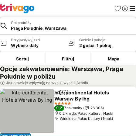
Ulubione
Zaloguj
Me
Cel podróży
Praga Południe, Warszawa
Przyjazd/wyjazd
Goście i pokoje
Wybierz daty
2 gości, 1 pokój.
Sortuj
Filtruj
Mapa
Opcje zakwaterowania: Warszawa, Praga
Południe w pobliżu
Jak prowizje wpływają na wyniki wyszukiwania
Intercontinental Hotels
Udostępnij
Dodaj do ulubionych
Warsaw By Ihg
Wyświetl ceny
5 Kategoria
9,2
Znakomity
26 305
0.2 km do: Pałac Kultury i Nauki
Widoki na Pałac Kultury i Nauki
Wyświetl 
Popularny obiekt