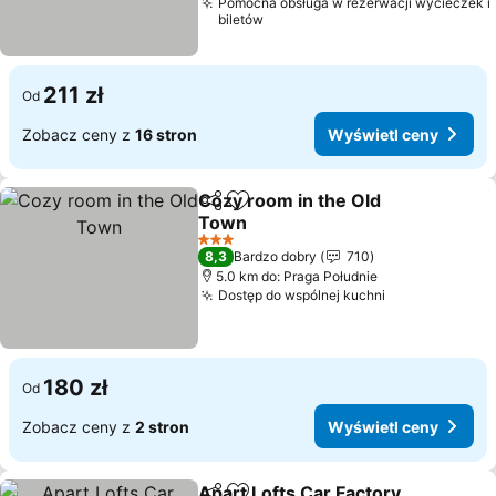
Pomocna obsługa w rezerwacji wycieczek i
biletów
211 zł
Od
Zobacz ceny z
16 stron
Wyświetl ceny
Cozy room in the Old
Udostępnij
Dodaj do ulubionych
Town
Wyświetl ceny
3 Kategoria
8,3
Bardzo dobry
710
5.0 km do: Praga Południe
Dostęp do wspólnej kuchni
Wyświetl cen
180 zł
Od
Zobacz ceny z
2 stron
Wyświetl ceny
Apart Lofts Car Factory