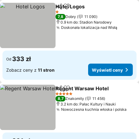
Hotel Logos
Udostępnij
Dodaj do ulubionych
Wyświetl ceny
1 Kategoria
7,8
Dobry
11 090
0.9 km do: Stadion Narodowy
Doskonała lokalizacja nad Wisłą
Wyświetl
333 zł
Od
Zobacz ceny z
11 stron
Wyświetl ceny
Regent Warsaw Hotel
Udostępnij
Dodaj do ulubionych
Wyśw
5 Kategoria
8,7
Znakomity
11 456
3.2 km do: Pałac Kultury i Nauki
Nowoczesna kuchnia włoska i polska
Wyśw