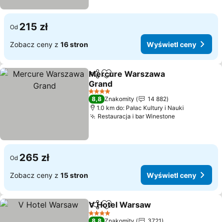
215 zł
Od
Zobacz ceny z
16 stron
Wyświetl ceny
Mercure Warszawa
Udostępnij
Dodaj do ulubionych
Grand
Wyświetl ceny
4 Kategoria
8,8
Znakomity
14 882
1.0 km do: Pałac Kultury i Nauki
Restauracja i bar Winestone
Wyświetl ce
265 zł
Od
Zobacz ceny z
15 stron
Wyświetl ceny
V Hotel Warsaw
Udostępnij
Dodaj do ulubionych
Wyświetl 
4 Kategoria
8,8
Znakomity
3721