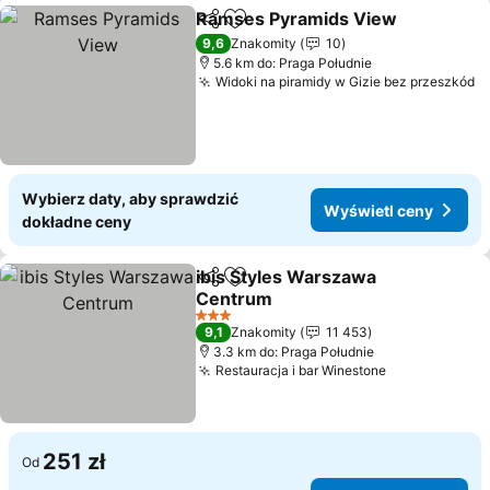
Ramses Pyramids View
Udostępnij
Dodaj do ulubionych
Wy
9,6
Znakomity
10
5.6 km do: Praga Południe
Widoki na piramidy w Gizie bez przeszkód
W
Wybierz daty, aby sprawdzić
Wyświetl ceny
dokładne ceny
ibis Styles Warszawa
Udostępnij
Dodaj do ulubionych
Centrum
Wyświetl ceny
3 Kategoria
9,1
Znakomity
11 453
3.3 km do: Praga Południe
Restauracja i bar Winestone
Wyświetl ce
251 zł
Od