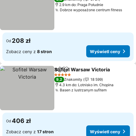
2.9 km do: Praga Południe
Dobrze wyposażone centrum fitness
Wyświ
208 zł
Od
Zobacz ceny z
8 stron
Wyświetl ceny
Sofitel Warsaw Victoria
Udostępnij
Dodaj do ulubionych
Wy
5 Kategoria
9,2
Znakomity
18 599
4.3 km do: Lotnisko im. Chopina
Basen z lustrzanym sufitem
Wyświetl ce
406 zł
Od
Zobacz ceny z
17 stron
Wyświetl ceny