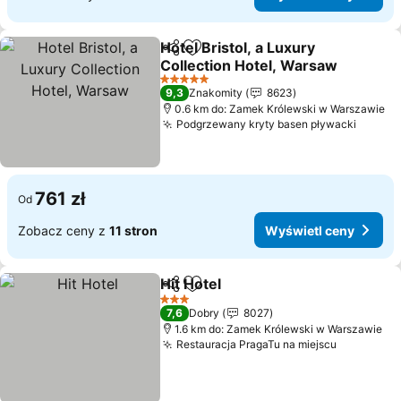
Hotel Bristol, a Luxury
Udostępnij
Dodaj do ulubionych
Collection Hotel, Warsaw
Wyświetl ceny
5 Kategoria
9,3
Znakomity
8623
0.6 km do: Zamek Królewski w Warszawie
Podgrzewany kryty basen pływacki
Wyświe
761 zł
Od
Zobacz ceny z
11 stron
Wyświetl ceny
Hit Hotel
Udostępnij
Dodaj do ulubionych
Wyświetl ceny
3 Kategoria
7,6
Dobry
8027
1.6 km do: Zamek Królewski w Warszawie
Restauracja PragaTu na miejscu
Wyświetl