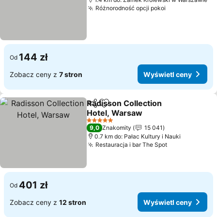
Różnorodność opcji pokoi
Wyświetl cen
144 zł
Od
Zobacz ceny z
7 stron
Wyświetl ceny
Radisson Collection
Udostępnij
Dodaj do ulubionych
Hotel, Warsaw
Wyświetl ceny
5 Kategoria
9,0
Znakomity
15 041
0.7 km do: Pałac Kultury i Nauki
Restauracja i bar The Spot
Wyświetl cen
401 zł
Od
Zobacz ceny z
12 stron
Wyświetl ceny