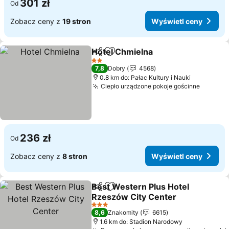
301 zł
Od
Zobacz ceny z
19 stron
Wyświetl ceny
Hotel Chmielna
Udostępnij
Dodaj do ulubionych
Wyświetl c
2 Kategoria
7,8
Dobry
4568
0.8 km do: Pałac Kultury i Nauki
Ciepło urządzone pokoje gościnne
Wyświe
236 zł
Od
Zobacz ceny z
8 stron
Wyświetl ceny
Best Western Plus Hotel
Udostępnij
Dodaj do ulubionych
Rzeszów City Center
Wyświetl ceny
3 Kategoria
8,6
Znakomity
6615
1.6 km do: Stadion Narodowy