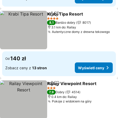
Krabi Tipa Resort
Udostępnij
Dodaj do ulubionych
Wyświetl
4 Kategoria
8,1
Bardzo dobry
8017
3.1 km do: Railay
Autentyczne domy z drewna tekowego
Wyś
140 zł
Od
Zobacz ceny z
13 stron
Wyświetl ceny
Railay Viewpoint Resort
Udostępnij
Dodaj do ulubionych
Wy
3 Kategoria
7,9
Dobry
4514
0.4 km do: Railay
Pokoje z widokiem na góry
Wyświetl cen