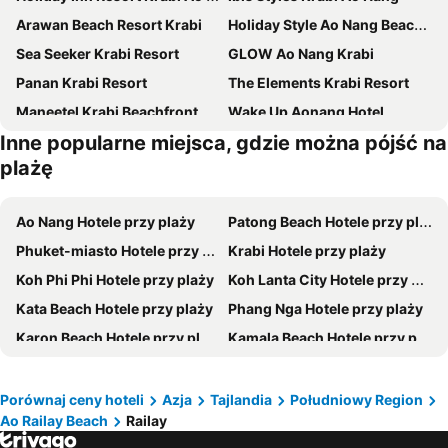
Arawan Beach Resort Krabi
Holiday Style Ao Nang Beach Resort, Krabi
Sea Seeker Krabi Resort
GLOW Ao Nang Krabi
Panan Krabi Resort
The Elements Krabi Resort
Maneetel Krabi Beachfront
Wake Up Aonang Hotel
Inne popularne miejsca, gdzie można pójść na
Deevana Plaza Krabi Aonang
Aspira Resort Klong Muang Krabi
plażę
Andaman Breeze Resort
Krabi Green Hill Pool Villas
Sugar Marina Hotel CLIFFHANGER Aonang
COSI Krabi Ao Nang Beach
Ao Nang Hotele przy plaży
Patong Beach Hotele przy plaży
Ao Nang Timber House
LaRio Hotel Krabi
Phuket-miasto Hotele przy plaży
Krabi Hotele przy plaży
Krabi Heritage Hotel
Villa Cha-Cha Krabi Beachfront Resort
Koh Phi Phi Hotele przy plaży
Koh Lanta City Hotele przy plaży
Green View Village Resort
Apple A Day Resort
Kata Beach Hotele przy plaży
Phang Nga Hotele przy plaży
Hotel Adam Krabi
Blu Monkey Hub & Hotel Krabi Town
Karon Beach Hotele przy plaży
Kamala Beach Hotele przy plaży
Aonang Silver Orchid Resort
Centara Ao Nang Beach Resort & Spa Krabi
Saladan Hotele przy plaży
Surin Beach Hotele przy plaży
Sofitel Krabi Phokeethra Golf & Spa Resort
Phranang Place- SHA Extra
Klong Muang Hotele przy plaży
Nai Yang Beach Hotele przy plaży
Porównaj ceny hoteli
Azja
Tajlandia
Południowy Region
Aonang Orchid Resort
BlueSotel Krabi AoNang Beach
Ao Railay Beach
Railay
Ao Railay Beach Hotele przy plaży
Rawai Beach Hotele przy plaży
Varana Krabi Hotel
BlueSotel SMART Krabi Aonang Beach - Adults only