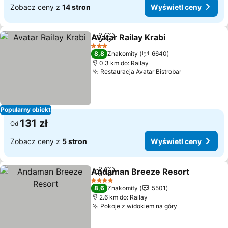
Zobacz ceny z
14 stron
Wyświetl ceny
Avatar Railay Krabi
Udostępnij
Dodaj do ulubionych
Wyświet
3 Kategoria
8,8
Znakomity
6640
0.3 km do: Railay
Restauracja Avatar Bistrobar
Wyświetl ce
Popularny obiekt
131 zł
Od
Zobacz ceny z
5 stron
Wyświetl ceny
Andaman Breeze Resort
Udostępnij
Dodaj do ulubionych
W
4 Kategoria
8,6
Znakomity
5501
2.6 km do: Railay
Pokoje z widokiem na góry
Wyświetl cen