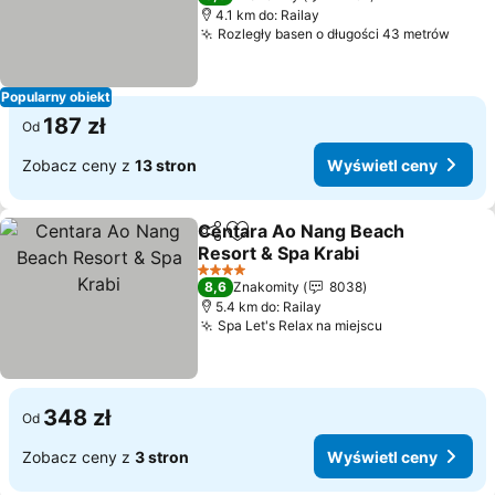
4.1 km do: Railay
Rozległy basen o długości 43 metrów
Wyśw
Popularny obiekt
187 zł
Od
Zobacz ceny z
13 stron
Wyświetl ceny
Centara Ao Nang Beach
Udostępnij
Dodaj do ulubionych
Resort & Spa Krabi
Wyświetl ceny
4 Kategoria
8,6
Znakomity
8038
5.4 km do: Railay
Spa Let's Relax na miejscu
Wyświetl cen
348 zł
Od
Zobacz ceny z
3 stron
Wyświetl ceny