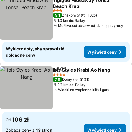
Tinidee Hideaway Tonsai
Udostępnij
Dodaj do ulubionych
Beach Krabi
Wyświetl ceny
3 Kategoria
9,1
Znakomity
1625
1.0 km do: Railay
Możliwości obserwacji dzikiej przyrody
Wyś
Wybierz daty, aby sprawdzić
Wyświetl ceny
dokładne ceny
ibis Styles Krabi Ao Nang
Udostępnij
Dodaj do ulubionych
W
4 Kategoria
7,8
Dobry
8131
2.7 km do: Railay
Widoki na wapienne klify i góry
Wyświetl 
106 zł
Od
Zobacz ceny z
13 stron
Wyświetl ceny