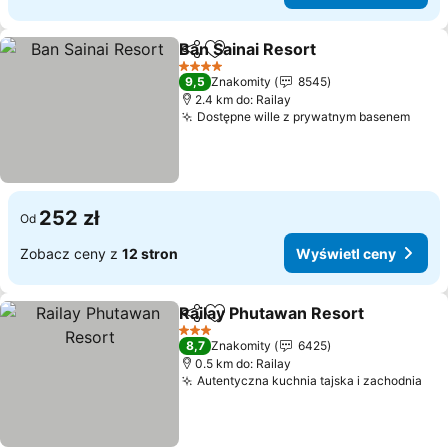
Ban Sainai Resort
Udostępnij
Dodaj do ulubionych
Wyświetl
4 Kategoria
9,5
Znakomity
8545
2.4 km do: Railay
Dostępne wille z prywatnym basenem
Wyśw
252 zł
Od
Zobacz ceny z
12 stron
Wyświetl ceny
Railay Phutawan Resort
Udostępnij
Dodaj do ulubionych
Wy
3 Kategoria
8,7
Znakomity
6425
0.5 km do: Railay
Autentyczna kuchnia tajska i zachodnia
Wyś