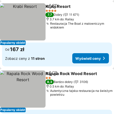
Krabi Resort
Udostępnij
Dodaj do ulubionych
Wyświetl cen
4 Kategoria
7,7
Dobry
11 671
3.7 km do: Railay
Restauracja The Boat z malowniczym
widokiem
Popularny obiekt
167 zł
Od
Zobacz ceny z
11 stron
Wyświetl ceny
Rapala Rock Wood Resort
Udostępnij
Dodaj do ulubionych
2 Kategoria
8,3
Bardzo dobry
3106
0.5 km do: Railay
Autentyczna tajska restauracja na świeżym
powietrzu
Popularny obiekt