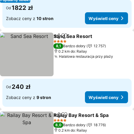
1822 zł
Od
Zobacz ceny z
10 stron
Wyświetl ceny
Sand Sea Resort
Udostępnij
Dodaj do ulubionych
Wyświetl 
4 Kategoria
8,1
Bardzo dobry
12 757
0.2 km do: Railay
Halalowa restauracja przy plaży
Wyświetl
240 zł
Od
Zobacz ceny z
9 stron
Wyświetl ceny
Railay Bay Resort & Spa
Udostępnij
Dodaj do ulubionych
Wy
4 Kategoria
8,0
Bardzo dobry
18 776
0.2 km do: Railay