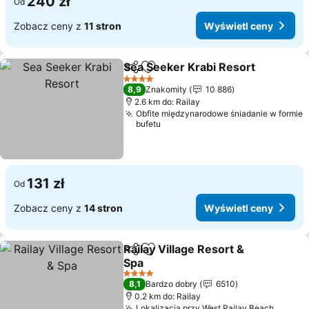
240 zł
Od
Zobacz ceny z
11 stron
Wyświetl ceny
Sea Seeker Krabi Resort
Udostępnij
Dodaj do ulubionych
W
4 Kategoria
8,9
Znakomity
10 886
2.6 km do: Railay
Obfite międzynarodowe śniadanie w formie
bufetu
131 zł
Od
Zobacz ceny z
14 stron
Wyświetl ceny
Railay Village Resort &
Udostępnij
Dodaj do ulubionych
Spa
Wyświetl ceny
4 Kategoria
8,1
Bardzo dobry
6510
0.2 km do: Railay
Lokalizacja przy West Railay Beach