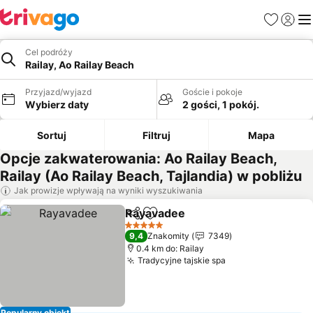
Ulubione
Zaloguj
Me
Cel podróży
Railay, Ao Railay Beach
Przyjazd/wyjazd
Goście i pokoje
Wybierz daty
2 gości, 1 pokój.
Sortuj
Filtruj
Mapa
Opcje zakwaterowania: Ao Railay Beach,
Railay (Ao Railay Beach, Tajlandia) w pobliżu
Jak prowizje wpływają na wyniki wyszukiwania
Rayavadee
Udostępnij
Dodaj do ulubionych
Wyświetl ceny
5 Kategoria
9,4
Znakomity
7349
0.4 km do: Railay
Tradycyjne tajskie spa
Wyświetl ceny
Popularny obiekt