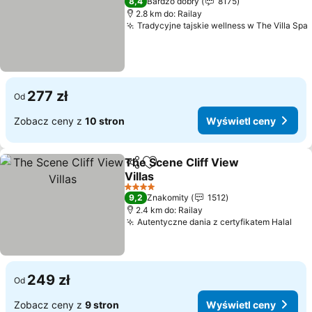
8,4
Bardzo dobry
8175
2.8 km do: Railay
Tradycyjne tajskie wellness w The Villa Spa
277 zł
Od
Zobacz ceny z
10 stron
Wyświetl ceny
The Scene Cliff View
Udostępnij
Dodaj do ulubionych
Villas
Wyświetl ceny
4 Kategoria
9,2
Znakomity
1512
2.4 km do: Railay
Autentyczne dania z certyfikatem Halal
Wyś
249 zł
Od
Zobacz ceny z
9 stron
Wyświetl ceny