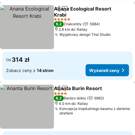
Anana Ecological Resort
Udostępnij
Dodaj do ulubionych
Krabi
Wyświetl ceny
5 Kategoria
9,2
Znakomity
5984
2.8 km do: Railay
Wyjątkowy design Thai Studio
Wyświetl 
314 zł
Od
Zobacz ceny z
14 stron
Wyświetl ceny
Ananta Burin Resort
Udostępnij
Dodaj do ulubionych
Wyświ
4 Kategoria
8,2
Bardzo dobry
6962
4.0 km do: Railay
Koncepcja tropikalnego basenu z dwiema
strefami