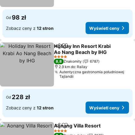
98 zł
Od
Zobacz ceny z
12 stron
Wyświetl ceny
Holiday Inn Resort Krabi
Udostępnij
Dodaj do ulubionych
Ao Nang Beach by IHG
Wyświetl ceny
4 Kategoria
8,8
Znakomity
6787
2.9 km do: Railay
Autentyczna gastronomia południowej
Tajlandii
228 zł
Od
Zobacz ceny z
12 stron
Wyświetl ceny
Aonang Villa Resort
Udostępnij
Dodaj do ulubionych
Wyświe
4 Kategoria