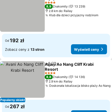
Udostępnij
Dodaj do ulubionych
Wyświe
4 Kategoria
8,9
Znakomity
13 239
2.8 km do: Railay
Klub dla dzieci przyjazny rodzinom
Wyświe
192 zł
Od
Zobacz ceny z
13 stron
Wyświetl ceny
Avani Ao Nang Cliff Krabi
Udostępnij
Dodaj do ulubionych
Resort
Wyświetl ceny
4 Kategoria
8,8
Znakomity
14 136
2.9 km do: Railay
Doskonała lokalizacja blisko plaży Ao Nang
Popularny obiekt
267 zł
Od