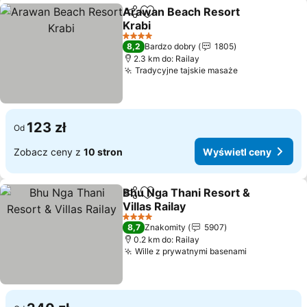
Arawan Beach Resort
Udostępnij
Dodaj do ulubionych
Krabi
Wyświetl ceny
4 Kategoria
8,2
Bardzo dobry
1805
2.3 km do: Railay
Tradycyjne tajskie masaże
Wyświetl cen
123 zł
Od
Zobacz ceny z
10 stron
Wyświetl ceny
Bhu Nga Thani Resort &
Udostępnij
Dodaj do ulubionych
Villas Railay
Wyświetl ceny
4 Kategoria
8,7
Znakomity
5907
0.2 km do: Railay
Wille z prywatnymi basenami
Wyświetl c