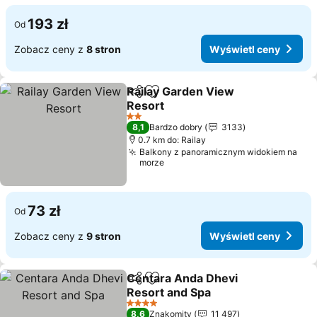
193 zł
Od
Zobacz ceny z
8 stron
Wyświetl ceny
Railay Garden View
Udostępnij
Dodaj do ulubionych
Resort
Wyświetl ceny
2 Kategoria
8,1
Bardzo dobry
3133
0.7 km do: Railay
Balkony z panoramicznym widokiem na
morze
73 zł
Od
Zobacz ceny z
9 stron
Wyświetl ceny
Centara Anda Dhevi
Udostępnij
Dodaj do ulubionych
Resort and Spa
Wyświetl ceny
4 Kategoria
8,6
Znakomity
11 497