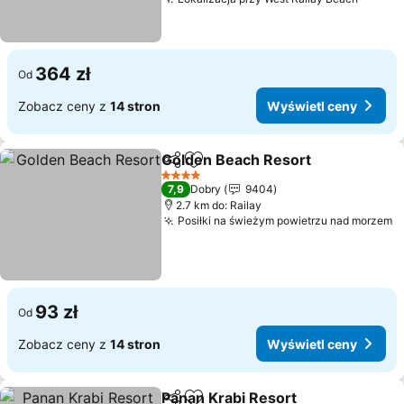
Wyświe
364 zł
Od
Zobacz ceny z
14 stron
Wyświetl ceny
Golden Beach Resort
Udostępnij
Dodaj do ulubionych
Wyśw
4 Kategoria
7,9
Dobry
9404
2.7 km do: Railay
Posiłki na świeżym powietrzu nad morzem
W
93 zł
Od
Zobacz ceny z
14 stron
Wyświetl ceny
Panan Krabi Resort