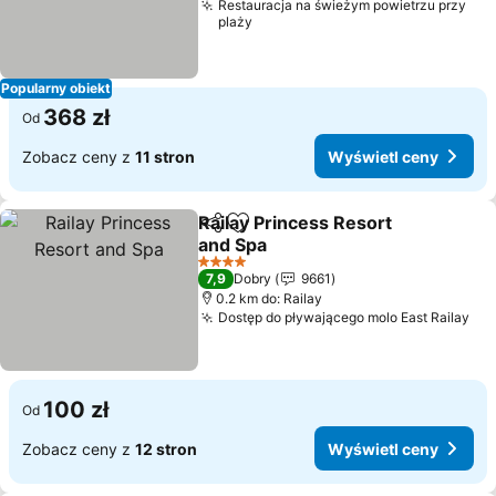
Restauracja na świeżym powietrzu przy
plaży
Popularny obiekt
368 zł
Od
Zobacz ceny z
11 stron
Wyświetl ceny
Railay Princess Resort
Udostępnij
Dodaj do ulubionych
and Spa
Wyświetl ceny
4 Kategoria
7,9
Dobry
9661
0.2 km do: Railay
Dostęp do pływającego molo East Railay
Wy
100 zł
Od
Zobacz ceny z
12 stron
Wyświetl ceny