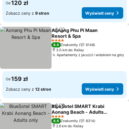
120 zł
Od
Zobacz ceny z
9 stron
Wyświetl ceny
Aonang Phu Pi Maan
Udostępnij
Dodaj do ulubionych
Resort & Spa
Wyświetl ceny
4 Kategoria
8,6
Znakomity
6148
3.0 km do: Railay
Apartamenty z jacuzzi i widokiem na góry
Wy
159 zł
Od
Zobacz ceny z
12 stron
Wyświetl ceny
BlueSotel SMART Krabi
Udostępnij
Dodaj do ulubionych
Aonang Beach - Adults
only
Wyświetl ceny
4 Kategoria
8,6
Znakomity
8314
2.6 km do: Railay