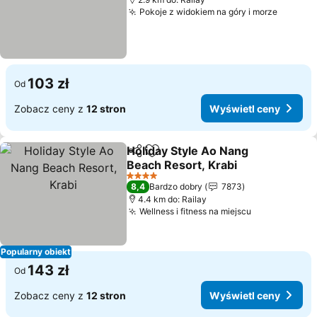
Pokoje z widokiem na góry i morze
Wyświe
103 zł
Od
Zobacz ceny z
12 stron
Wyświetl ceny
Holiday Style Ao Nang
Udostępnij
Dodaj do ulubionych
Beach Resort, Krabi
Wyświetl ceny
4 Kategoria
8,4
Bardzo dobry
7873
4.4 km do: Railay
Wellness i fitness na miejscu
Wyświetl ce
Popularny obiekt
143 zł
Od
Zobacz ceny z
12 stron
Wyświetl ceny