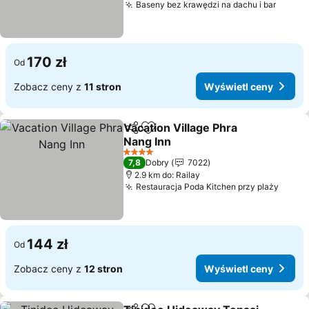
Baseny bez krawędzi na dachu i bar
Wyświ
170 zł
Od
Zobacz ceny z
11 stron
Wyświetl ceny
Vacation Village Phra
Udostępnij
Dodaj do ulubionych
Nang Inn
Wyświetl ceny
4 Kategoria
7,8
Dobry
7022
2.9 km do: Railay
Restauracja Poda Kitchen przy plaży
Wyświ
144 zł
Od
Zobacz ceny z
12 stron
Wyświetl ceny