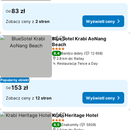
83 zł
Od
Zobacz ceny z
2 stron
Wyświetl ceny
BlueSotel Krabi AoNang
Udostępnij
Dodaj do ulubionych
Beach
Wyświetl ceny
4 Kategoria
8,4
Bardzo dobry
12 658
2.8 km do: Railay
Restauracja Twice a Day
Wyświetl ceny
Popularny obiekt
153 zł
Od
Zobacz ceny z
12 stron
Wyświetl ceny
Krabi Heritage Hotel
Udostępnij
Dodaj do ulubionych
Wyświ
4 Kategoria
8,5
Znakomity
5938
2.9 km do: Railay