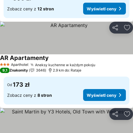
Zobacz ceny z
12 stron
Wyświetl ceny
Udostępni
Do
AR Apartamenty
Wyświetl ceny
Aparthotel
Aneksy kuchenne w każdym pokoju
Wyświetl ceny
3 Kategoria
9,1
Znakomity
3646
2.9 km do: Rataje
173 zł
Od
Zobacz ceny z
8 stron
Wyświetl ceny
Udostępni
Do