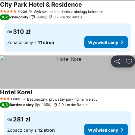
City Park Hotel & Residence
Wyświetl ceny
Hotel
Wykwintne śniadanie z obsługą kelnerską
Wyświetl cen
5 Kategoria
9,2
Znakomity
6842
3.7 km do: Rataje
310 zł
Od
Zobacz ceny z
11 stron
Wyświetl ceny
Udostępni
Do
Hotel Korel
Wyświetl ceny
Hotel
Bezpieczny, prywatny parking na miejscu
Wyświetl ceny
3 Kategoria
8,3
Bardzo dobry
1650
2.0 km do: Rataje
281 zł
Od
Zobacz ceny z
12 stron
Wyświetl ceny