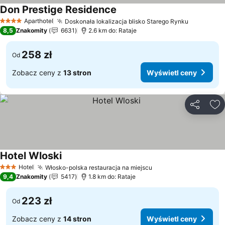
Don Prestige Residence
Wyświetl ceny
Aparthotel
Doskonała lokalizacja blisko Starego Rynku
Wyświetl
4 Kategoria
8,5
Znakomity
6631
2.6 km do: Rataje
258 zł
Od
Zobacz ceny z
13 stron
Wyświetl ceny
Udostępni
Do
Hotel Wloski
Wyświetl ceny
Hotel
Włosko-polska restauracja na miejscu
Wyświetl ceny
3 Kategoria
9,4
Znakomity
5417
1.8 km do: Rataje
223 zł
Od
Zobacz ceny z
14 stron
Wyświetl ceny