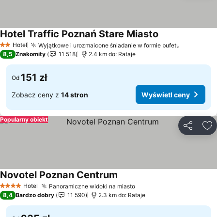
Hotel Traffic Poznań Stare Miasto
Wyświetl ceny
Hotel
Wyjątkowe i urozmaicone śniadanie w formie bufetu
Wyświetl 
2 Kategoria
8,5
Znakomity
11 518
2.4 km do: Rataje
151 zł
Od
Zobacz ceny z
14 stron
Wyświetl ceny
Popularny obiekt
Udostępni
Do
Novotel Poznan Centrum
Wyświetl ceny
Hotel
Panoramiczne widoki na miasto
Wyświetl ceny
4 Kategoria
8,4
Bardzo dobry
11 590
2.3 km do: Rataje