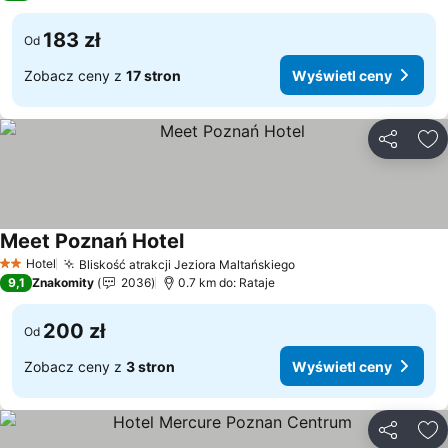
183 zł
Od
Zobacz ceny z
17 stron
Wyświetl ceny
Udostępni
Do
Meet Poznań Hotel
Wyświetl ceny
Hotel
Bliskość atrakcji Jeziora Maltańskiego
Wyświetl ceny
2 Kategoria
9,1
Znakomity
2036
0.7 km do: Rataje
200 zł
Od
Zobacz ceny z
3 stron
Wyświetl ceny
Udostępni
Do