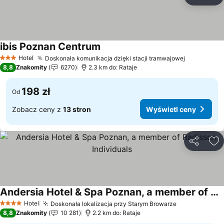
Udostępni
Do
ibis Poznan Centrum
Wyświetl ceny
Hotel
Doskonała komunikacja dzięki stacji tramwajowej
Wyświetl 
3 Kategoria
8,8
Znakomity
6270
2.3 km do: Rataje
198 zł
Od
Zobacz ceny z
13 stron
Wyświetl ceny
Udostępni
Do
Andersia Hotel & Spa Poznan, a member of Radisson Individuals
Wyświetl ceny
Hotel
Doskonała lokalizacja przy Starym Browarze
Wyświetl ce
4 Kategoria
8,8
Znakomity
10 281
2.2 km do: Rataje