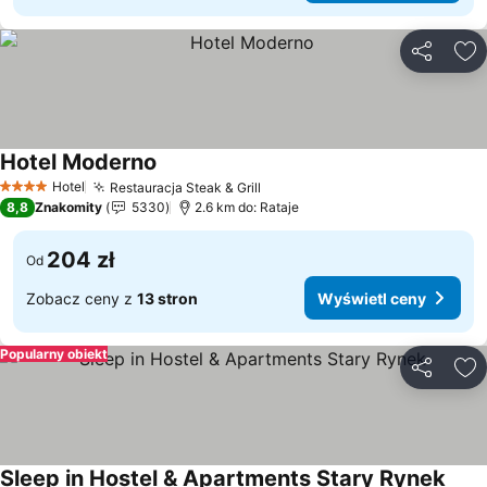
Udostępni
Do
Hotel Moderno
Wyświetl ceny
Hotel
Restauracja Steak & Grill
Wyświetl ceny
4 Kategoria
8,8
Znakomity
5330
2.6 km do: Rataje
204 zł
Od
Zobacz ceny z
13 stron
Wyświetl ceny
Popularny obiekt
Udostępni
Do
Sleep in Hostel & Apartments Stary Rynek