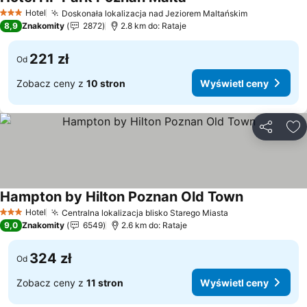
Wyświetl ceny
Hotel
Doskonała lokalizacja nad Jeziorem Maltańskim
Wyświetl c
3 Kategoria
8,9
Znakomity
2872
2.8 km do: Rataje
221 zł
Od
Zobacz ceny z
10 stron
Wyświetl ceny
Udostępni
Do
Hampton by Hilton Poznan Old Town
Wyświetl ce
Hotel
Centralna lokalizacja blisko Starego Miasta
Wyświetl ceny
3 Kategoria
9,0
Znakomity
6549
2.6 km do: Rataje
324 zł
Od
Zobacz ceny z
11 stron
Wyświetl ceny