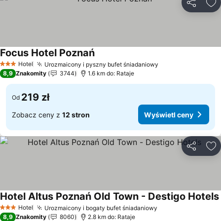
Udostępni
Do
Focus Hotel Poznań
Wyświetl ceny
Hotel
Urozmaicony i pyszny bufet śniadaniowy
Wyświetl ceny
3 Kategoria
8,9
Znakomity
3744
1.6 km do: Rataje
219 zł
Od
Zobacz ceny z
12 stron
Wyświetl ceny
Udostępni
Do
Hotel Altus Poznań Old Town - Destigo Hotels
Hotel
Urozmaicony i bogaty bufet śniadaniowy
Wyświetl ceny
3 Kategoria
8,9
Znakomity
8060
2.8 km do: Rataje