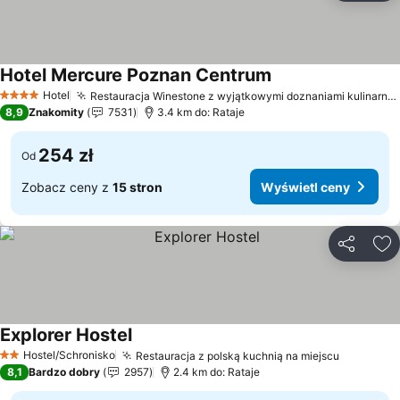
Hotel Mercure Poznan Centrum
Wyświetl ceny
Hotel
Restauracja Winestone z wyjątkowymi doznaniami kulinarnymi
4 Kategoria
8,9
Znakomity
7531
3.4 km do: Rataje
254 zł
Od
Zobacz ceny z
15 stron
Wyświetl ceny
Udostępni
Do
Explorer Hostel
Wyświetl ceny
Hostel/Schronisko
Restauracja z polską kuchnią na miejscu
Wyświetl
2 Kategoria
8,1
Bardzo dobry
2957
2.4 km do: Rataje