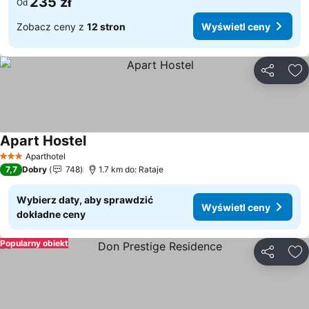
235 zł
Od
Zobacz ceny z
12 stron
Wyświetl ceny
Udostępni
Do
Apart Hostel
Wyświetl ceny
Aparthotel
3 Kategoria
7,7
Dobry
748
1.7 km do: Rataje
Wybierz daty, aby sprawdzić
Wyświetl ceny
dokładne ceny
Popularny obiekt
Udostępni
Do