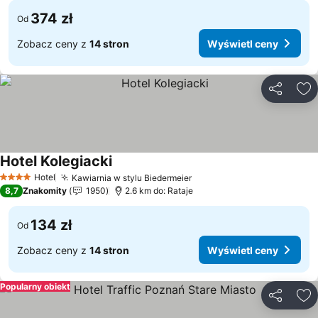
374 zł
Od
Zobacz ceny z
14 stron
Wyświetl ceny
Udostępni
Do
Hotel Kolegiacki
Wyświetl ceny
Hotel
Kawiarnia w stylu Biedermeier
Wyświetl ceny
4 Kategoria
8,7
Znakomity
1950
2.6 km do: Rataje
134 zł
Od
Zobacz ceny z
14 stron
Wyświetl ceny
Popularny obiekt
Udostępni
Do