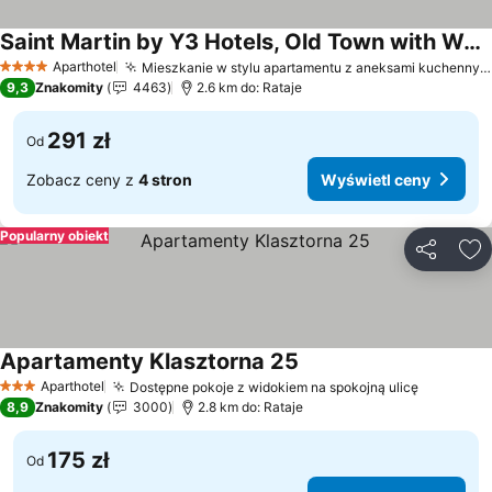
Saint Martin by Y3 Hotels, Old Town with Wellness
Wyświetl ceny
Aparthotel
Mieszkanie w stylu apartamentu z aneksami kuchennymi
4 Kategoria
9,3
Znakomity
4463
2.6 km do: Rataje
291 zł
Od
Zobacz ceny z
4 stron
Wyświetl ceny
Popularny obiekt
Udostępni
Do
Apartamenty Klasztorna 25
Wyświetl ceny
Aparthotel
Dostępne pokoje z widokiem na spokojną ulicę
Wyświetl
3 Kategoria
8,9
Znakomity
3000
2.8 km do: Rataje
175 zł
Od