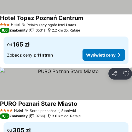
Hotel Topaz Poznań Centrum
Wyświetl ceny
Hotel
Relaksujący ogród letni i taras
Wyświetl ceny
3 Kategoria
8,6
Znakomity
6531
2.2 km do: Rataje
165 zł
Od
Zobacz ceny z
11 stron
Wyświetl ceny
Udostępni
Do
PURO Poznań Stare Miasto
Wyświetl ceny
Hotel
Serce poznańskiej Starówki
Wyświetl ceny
4 Kategoria
9,3
Znakomity
9766
3.0 km do: Rataje
305 zł
Od