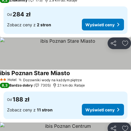
9,2
Znakomity
175
2.9 km do: Rataje
284 zł
Od
Zobacz ceny z
2 stron
Wyświetl ceny
Udostępni
Do
ibis Poznan Stare Miasto
Wyświetl ceny
Hotel
Dozowniki wody na każdym piętrze
Wyświetl ceny
2 Kategoria
8,3
Bardzo dobry
7305
2.1 km do: Rataje
188 zł
Od
Zobacz ceny z
11 stron
Wyświetl ceny