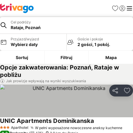
Ulubione
Zaloguj
Me
Cel podróży
Rataje, Poznań
Przyjazd/wyjazd
Goście i pokoje
Wybierz daty
2 gości, 1 pokój.
Sortuj
Filtruj
Mapa
Opcje zakwaterowania: Poznań, Rataje w
pobliżu
Jak prowizje wpływają na wyniki wyszukiwania
Udostępni
Do
UNIC Apartments Dominikanska
Wyświetl ceny
Aparthotel
W pełni wyposażone nowoczesne aneksy kuchenne
Wyśw
3 Kategoria