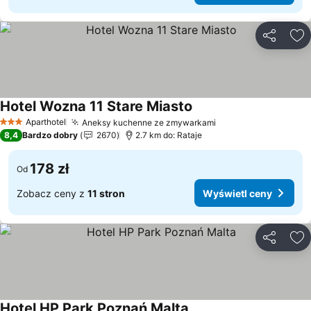
Udostępni
Do
Hotel Wozna 11 Stare Miasto
Wyświetl ceny
Aparthotel
Aneksy kuchenne ze zmywarkami
Wyświetl ceny
3 Kategoria
8,4
Bardzo dobry
2670
2.7 km do: Rataje
178 zł
Od
Zobacz ceny z
11 stron
Wyświetl ceny
Udostępni
Do
Hotel HP Park Poznań Malta