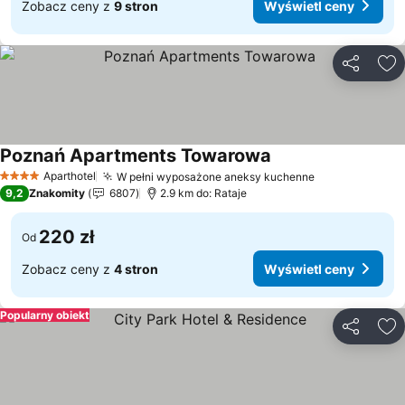
Zobacz ceny z
9 stron
Wyświetl ceny
Udostępni
Do
Poznań Apartments Towarowa
Wyświetl ceny
Aparthotel
W pełni wyposażone aneksy kuchenne
Wyświetl cen
4 Kategoria
9,2
Znakomity
6807
2.9 km do: Rataje
220 zł
Od
Zobacz ceny z
4 stron
Wyświetl ceny
Popularny obiekt
Udostępni
Do