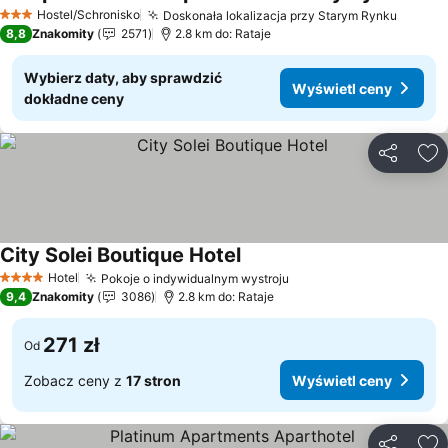
Wyśw
Hostel/Schronisko
Doskonała lokalizacja przy Starym Rynku
Wyświe
3 Kategoria
8,8
Znakomity
2571
2.8 km do: Rataje
Wybierz daty, aby sprawdzić
Wyświetl ceny
dokładne ceny
Udostępni
Do
City Solei Boutique Hotel
Wyświetl ceny
Hotel
Pokoje o indywidualnym wystroju
Wyświetl ceny
4 Kategoria
9,4
Znakomity
3086
2.8 km do: Rataje
271 zł
Od
Zobacz ceny z
17 stron
Wyświetl ceny