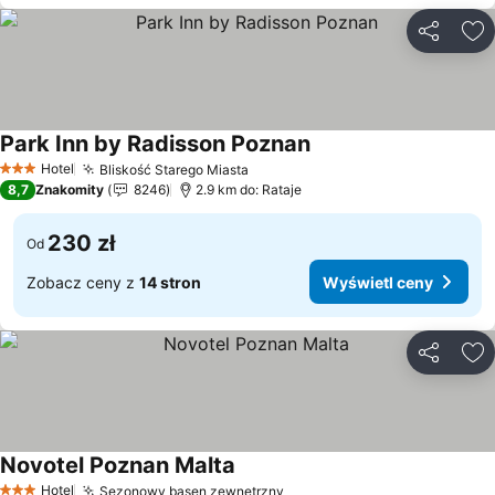
Udostępni
Do
Park Inn by Radisson Poznan
Wyświetl ceny
Hotel
Bliskość Starego Miasta
Wyświetl ceny
3 Kategoria
8,7
Znakomity
8246
2.9 km do: Rataje
230 zł
Od
Zobacz ceny z
14 stron
Wyświetl ceny
Udostępni
Do
Novotel Poznan Malta
Wyświetl ceny
Hotel
Sezonowy basen zewnętrzny
Wyświetl ceny