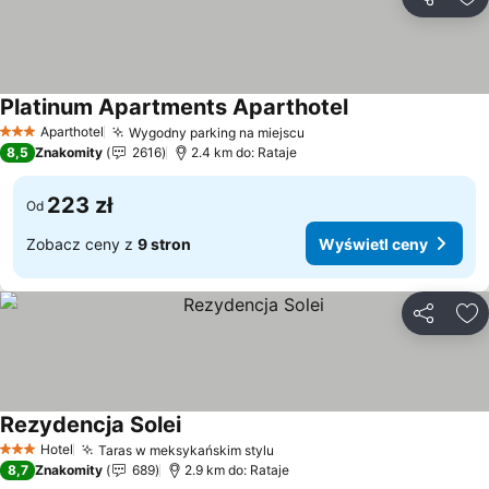
Udostępni
Do
Platinum Apartments Aparthotel
Wyświetl ceny
Aparthotel
Wygodny parking na miejscu
Wyświetl ceny
3 Kategoria
8,5
Znakomity
2616
2.4 km do: Rataje
223 zł
Od
Zobacz ceny z
9 stron
Wyświetl ceny
Udostępni
Do
Rezydencja Solei
Wyświetl ceny
Hotel
Taras w meksykańskim stylu
Wyświetl ceny
3 Kategoria
8,7
Znakomity
689
2.9 km do: Rataje