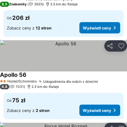
3 Kategoria
8,5
Znakomity
5935
3.5 km do: Rataje
206 zł
Od
Zobacz ceny z
12 stron
Wyświetl ceny
Udostępni
Do
Apollo 56
Wyświetl ceny
Hostel/Schronisko
Udogodnienia dla rodzin z dziećmi
Wyświetl cen
2 Kategoria
6,8
1031
2.3 km do: Rataje
75 zł
Od
Zobacz ceny z
2 stron
Wyświetl ceny