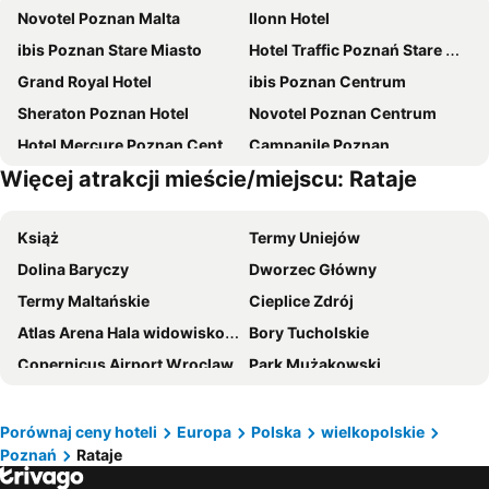
Novotel Poznan Malta
Ilonn Hotel
ibis Poznan Stare Miasto
Hotel Traffic Poznań Stare Miasto
Grand Royal Hotel
ibis Poznan Centrum
Sheraton Poznan Hotel
Novotel Poznan Centrum
Hotel Mercure Poznan Centrum
Campanile Poznan
Więcej atrakcji mieście/miejscu: Rataje
Andersia Hotel & Spa Poznan, a member of Radisson Individuals
Hotel Kolegiacki
Hotel Moderno
NH Poznan
Książ
Termy Uniejów
Moxy Poznan Airport
Park Inn by Radisson Poznan
Dolina Baryczy
Dworzec Główny
Hotel HP Park Poznań Malta
City Park Hotel & Residence
Termy Maltańskie
Cieplice Zdrój
Rezydencja Solei
Hotel Wloski
Atlas Arena Hala widowiskowo-sportowa
Bory Tucholskie
Gaja
Hotel Altus Poznań Old Town - Destigo Hotels
Copernicus Airport Wroclaw
Park Mużakowski
Hotel Edison
Comm Hotel
Airport Poznań Ławica
Stare Miasto
Hotel Topaz Poznań Centrum
Ilonn Boutique Limanowskiego
Stare Miasto
Rynek
Hampton by Hilton Poznan Old Town
PURO Poznań Stare Miasto
Porównaj ceny hoteli
Europa
Polska
wielkopolskie
Poznań
Rataje
Międzynarodowe Targi Poznańskie
Gołębiewski
Focus Hotel Poznań
Platinum Residence Boutique