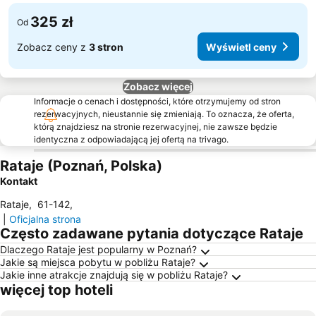
325 zł
Od
Zobacz ceny z
3 stron
Wyświetl ceny
Zobacz więcej
Informacje o cenach i dostępności, które otrzymujemy od stron
rezerwacyjnych, nieustannie się zmieniają. To oznacza, że oferta,
którą znajdziesz na stronie rezerwacyjnej, nie zawsze będzie
identyczna z odpowiadającą jej ofertą na trivago.
Rataje (Poznań, Polska)
Kontakt
Rataje
,
61-142
,
|
Oficjalna strona
Często zadawane pytania dotyczące Rataje
Dlaczego Rataje jest popularny w Poznań?
Jakie są miejsca pobytu w pobliżu Rataje?
Jakie inne atrakcje znajdują się w pobliżu Rataje?
więcej top hoteli