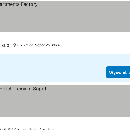
: 893)
0.7 km do: Sopot Południe
Wyświetl 
14)
1.0 km do: Sopot Południe