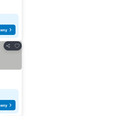
ceny
Dodaj do ulubionych
Udostępnij
ceny