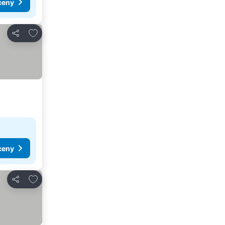
ceny
Dodaj do ulubionych
Udostępnij
ceny
Dodaj do ulubionych
Udostępnij