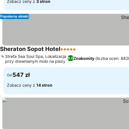
Zobacz ceny z
3 stron
Popularny obiekt
Sheraton Sopot Hotel
5 Kategoria
Strefa Sea Soul Spa, Lokalizacja
Znakomity
(liczba ocen: 882
9,0
przy drewnianym molo na plaży
547 zł
Od
Zobacz ceny z
14 stron