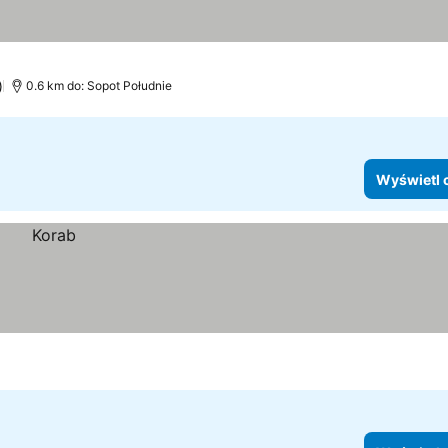
)
0.6 km do: Sopot Południe
Wyświetl 