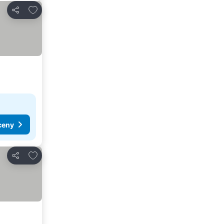
Dodaj do ulubionych
Udostępnij
ceny
Dodaj do ulubionych
Udostępnij