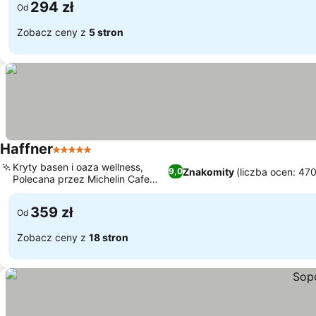
294 zł
Od
Zobacz ceny z
5 stron
Haffner
5 Kategoria
Kryty basen i oaza wellness,
Znakomity
(liczba ocen: 47
9,0
Polecana przez Michelin Cafe
Xander
359 zł
Od
Zobacz ceny z
18 stron