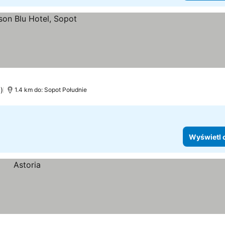
)
1.4 km do: Sopot Południe
Wyświetl 