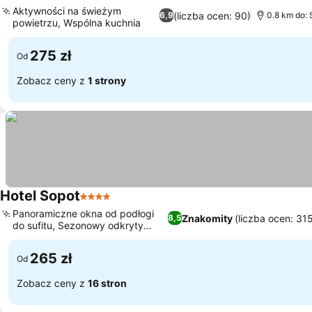
4 Kategoria
Aktywności na świeżym
(liczba ocen: 90)
6,9
0.8 km do: 
powietrzu, Wspólna kuchnia
275 zł
Od
Zobacz ceny z
1 strony
Hotel Sopot
4 Kategoria
Panoramiczne okna od podłogi
Znakomity
(liczba ocen: 31
8,5
do sufitu, Sezonowy odkryty
basen
265 zł
Od
Zobacz ceny z
16 stron