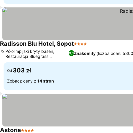
Radisson Blu Hotel, Sopot
4 Kategoria
Półolimpijski kryty basen,
Znakomity
(liczba ocen: 5300
9,1
Restauracja Bluegrass
Mediterranean
303 zł
Od
Zobacz ceny z
14 stron
Astoria