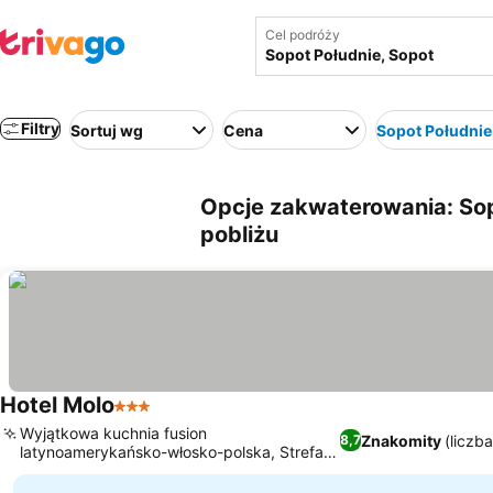
Cel podróży
Filtry
Sortuj wg
Cena
Sopot Południe
Opcje zakwaterowania: Sop
pobliżu
Hotel Molo
3 Kategoria
Wyjątkowa kuchnia fusion
Znakomity
(liczb
8,7
latynoamerykańsko-włosko-polska, Strefa
spa z różnorodnymi zabiegami