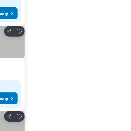
ceny
Dodaj do ulubionych
Udostępnij
ceny
Dodaj do ulubionych
Udostępnij