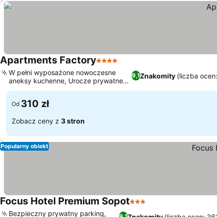
Apartments Factory
4 Kategoria
W pełni wyposażone nowoczesne
Znakomity
(liczba ocen
9,1
aneksy kuchenne, Urocze prywatne
werandy
310 zł
Od
Zobacz ceny z
3 stron
Popularny obiekt
Focus Hotel Premium Sopot
3 Kategoria
Bezpieczny prywatny parking,
Znakomity
(liczba ocen: 36
9,1