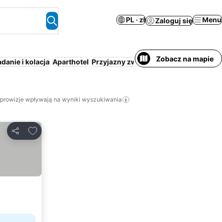
PL · zł
Menu
Zaloguj się
Zobacz na mapie
danie i kolacja
Aparthotel
Przyjazny zwierzętom
Cały dom/apar
 prowizje wpływają na wyniki wyszukiwania
Dodaj do ulubionych
Udostępnij