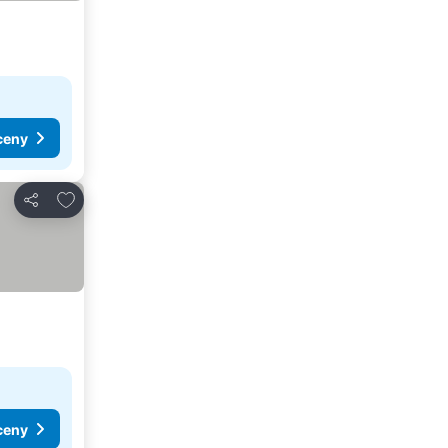
ceny
Dodaj do ulubionych
Udostępnij
ceny