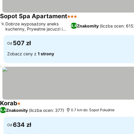
Sopot Spa Apartament
3 Kategoria
Dobrze wyposażony aneks
Znakomity
(liczba ocen: 615
8,8
kuchenny, Prywatne jacuzzi i
wanna
507 zł
Od
Zobacz ceny z
1 strony
Korab
1 Kategoria
Znakomity
(liczba ocen: 377)
9,4
0.7 km do: Sopot Południe
634 zł
Od