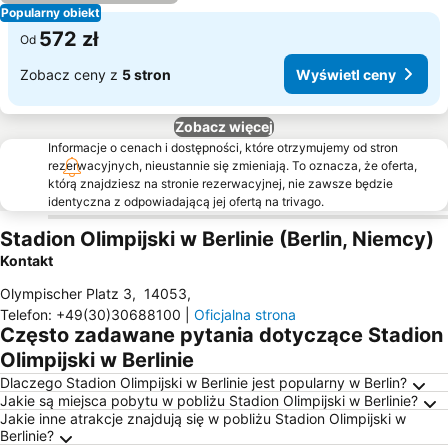
Popularny obiekt
572 zł
Od
Zobacz ceny z
5 stron
Wyświetl ceny
Zobacz więcej
Informacje o cenach i dostępności, które otrzymujemy od stron
rezerwacyjnych, nieustannie się zmieniają. To oznacza, że oferta,
którą znajdziesz na stronie rezerwacyjnej, nie zawsze będzie
identyczna z odpowiadającą jej ofertą na trivago.
Stadion Olimpijski w Berlinie (Berlin, Niemcy)
Kontakt
Olympischer Platz 3
,
14053
,
Telefon
:
+49(30)30688100
|
Oficjalna strona
Często zadawane pytania dotyczące Stadion
Olimpijski w Berlinie
Dlaczego Stadion Olimpijski w Berlinie jest popularny w Berlin?
Jakie są miejsca pobytu w pobliżu Stadion Olimpijski w Berlinie?
Jakie inne atrakcje znajdują się w pobliżu Stadion Olimpijski w
Berlinie?