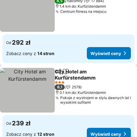
8,5
Znakomity
17 884
1.4 km do: Kurfürstendamm
Centrum fitness na miejscu
292 zł
Od
Zobacz ceny z
14 stron
Wyświetl ceny
City Hotel am
Udostępnij
Dodaj do ulubionych
Kurfürstendamm
3 Kategoria
6,1
2578
0.1 km do: Kurfürstendamm
Pokoje z wystrojem w stylu dawnych lat i
wysokimi sufitami
239 zł
Od
Zobacz ceny z
12 stron
Wyświetl ceny