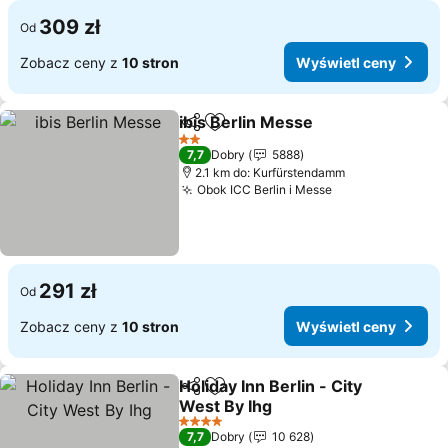
309 zł
Od
Zobacz ceny z
10 stron
Wyświetl ceny
ibis Berlin Messe
Udostępnij
Dodaj do ulubionych
2 Kategoria
7,7
Dobry
5888
2.1 km do: Kurfürstendamm
Obok ICC Berlin i Messe
291 zł
Od
Zobacz ceny z
10 stron
Wyświetl ceny
Holiday Inn Berlin - City
Udostępnij
Dodaj do ulubionych
West By Ihg
4 Kategoria
7,7
Dobry
10 628