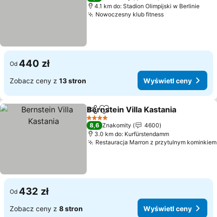
4.1 km do: Stadion Olimpijski w Berlinie
Nowoczesny klub fitness
440 zł
Od
Zobacz ceny z
13 stron
Wyświetl ceny
Bernstein Villa Kastania
Udostępnij
Dodaj do ulubionych
4 Kategoria
8,6
Znakomity
4600
3.0 km do: Kurfürstendamm
Restauracja Marron z przytulnym kominkiem
432 zł
Od
Zobacz ceny z
8 stron
Wyświetl ceny