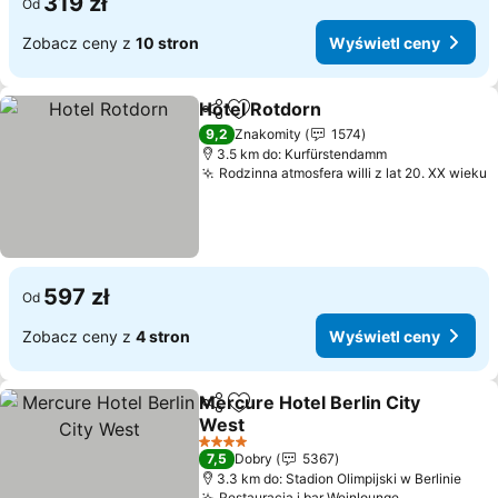
319 zł
Od
Zobacz ceny z
10 stron
Wyświetl ceny
Hotel Rotdorn
Udostępnij
Dodaj do ulubionych
9,2
Znakomity
1574
3.5 km do: Kurfürstendamm
Rodzinna atmosfera willi z lat 20. XX wieku
597 zł
Od
Zobacz ceny z
4 stron
Wyświetl ceny
Mercure Hotel Berlin City
Udostępnij
Dodaj do ulubionych
West
4 Kategoria
7,5
Dobry
5367
3.3 km do: Stadion Olimpijski w Berlinie
Restauracja i bar Weinlounge