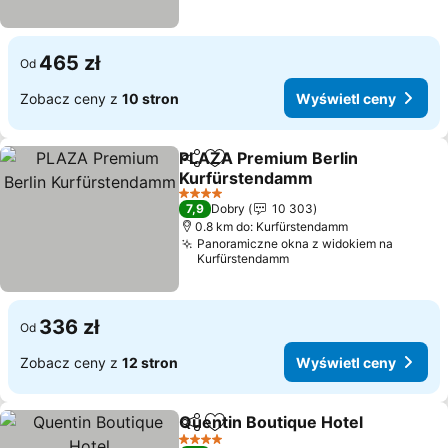
465 zł
Od
Zobacz ceny z
10 stron
Wyświetl ceny
PLAZA Premium Berlin
Udostępnij
Dodaj do ulubionych
Kurfürstendamm
4 Kategoria
7,9
Dobry
10 303
0.8 km do: Kurfürstendamm
Panoramiczne okna z widokiem na
Kurfürstendamm
336 zł
Od
Zobacz ceny z
12 stron
Wyświetl ceny
Quentin Boutique Hotel
Udostępnij
Dodaj do ulubionych
4 Kategoria