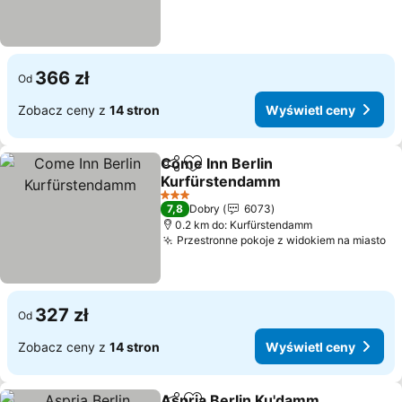
366 zł
Od
Zobacz ceny z
14 stron
Wyświetl ceny
Come Inn Berlin
Udostępnij
Dodaj do ulubionych
Kurfürstendamm
3 Kategoria
7,8
Dobry
6073
0.2 km do: Kurfürstendamm
Przestronne pokoje z widokiem na miasto
327 zł
Od
Zobacz ceny z
14 stron
Wyświetl ceny
Aspria Berlin Ku'damm