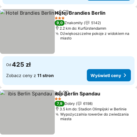
Hotel Brandies Berlin
Udostępnij
Dodaj do ulubionych
3 Kategoria
9,0
Znakomity
5142
2.2 km do: Kurfürstendamm
Dźwiękoszczelne pokoje z widokiem na
miasto
425 zł
Od
Zobacz ceny z
11 stron
Wyświetl ceny
ibis Berlin Spandau
Udostępnij
Dodaj do ulubionych
2 Kategoria
7,9
Dobry
6198
3.5 km do: Stadion Olimpijski w Berlinie
Wypożyczalnia rowerów do zwiedzania
miasta