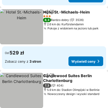
Hotel St.-Michaels-Heim
Udostępnij
Dodaj do ulubionych
3 Kategoria
8,3
Bardzo dobry
3536
2.6 km do: Kurfürstendamm
Pokoje z widokiem na jezioro lub park
529 zł
Od
Zobacz ceny z
3 stron
Wyświetl ceny
Candlewood Suites Berlin
Udostępnij
Dodaj do ulubionych
Charlottenburg
7,3
404
5.9 km do: Stadion Olimpijski w Berlinie
Nowoczesny design i wysoki standard