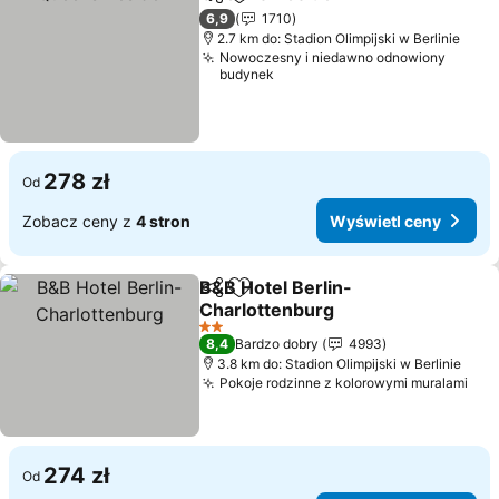
Udostępnij
Dodaj do ulubionych
6,9
1710
2.7 km do: Stadion Olimpijski w Berlinie
Nowoczesny i niedawno odnowiony
budynek
278 zł
Od
Zobacz ceny z
4 stron
Wyświetl ceny
B&B Hotel Berlin-
Udostępnij
Dodaj do ulubionych
Charlottenburg
2 Kategoria
8,4
Bardzo dobry
4993
3.8 km do: Stadion Olimpijski w Berlinie
Pokoje rodzinne z kolorowymi muralami
274 zł
Od