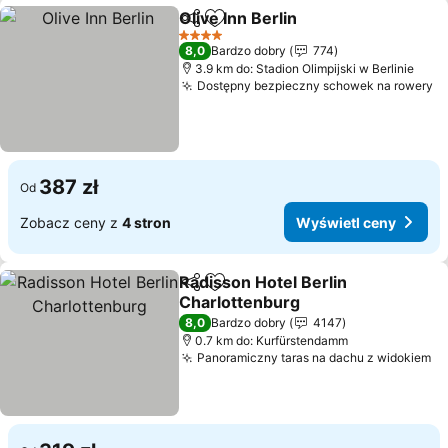
Olive Inn Berlin
Udostępnij
Dodaj do ulubionych
4 Kategoria
8,0
Bardzo dobry
774
3.9 km do: Stadion Olimpijski w Berlinie
Dostępny bezpieczny schowek na rowery
387 zł
Od
Zobacz ceny z
4 stron
Wyświetl ceny
Radisson Hotel Berlin
Udostępnij
Dodaj do ulubionych
Charlottenburg
8,0
Bardzo dobry
4147
0.7 km do: Kurfürstendamm
Panoramiczny taras na dachu z widokiem