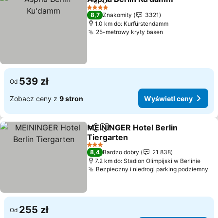
Udostępnij
Dodaj do ulubionych
4 Kategoria
8,7
Znakomity
3321
1.0 km do: Kurfürstendamm
25-metrowy kryty basen
539 zł
Od
Zobacz ceny z
9 stron
Wyświetl ceny
MEININGER Hotel Berlin
Udostępnij
Dodaj do ulubionych
Tiergarten
3 Kategoria
8,4
Bardzo dobry
21 838
7.2 km do: Stadion Olimpijski w Berlinie
Bezpieczny i niedrogi parking podziemny
255 zł
Od