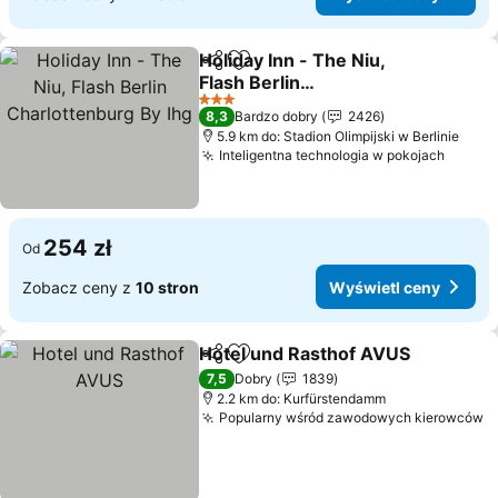
Holiday Inn - The Niu,
Udostępnij
Dodaj do ulubionych
Flash Berlin
Charlottenburg By Ihg
3 Kategoria
8,3
Bardzo dobry
2426
5.9 km do: Stadion Olimpijski w Berlinie
Inteligentna technologia w pokojach
254 zł
Od
Zobacz ceny z
10 stron
Wyświetl ceny
Hotel und Rasthof AVUS
Udostępnij
Dodaj do ulubionych
7,5
Dobry
1839
2.2 km do: Kurfürstendamm
Popularny wśród zawodowych kierowców