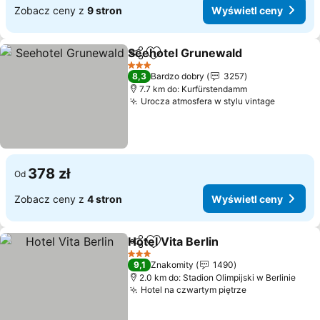
Zobacz ceny z
9 stron
Wyświetl ceny
Seehotel Grunewald
Udostępnij
Dodaj do ulubionych
3 Kategoria
8,3
Bardzo dobry
3257
7.7 km do: Kurfürstendamm
Urocza atmosfera w stylu vintage
378 zł
Od
Zobacz ceny z
4 stron
Wyświetl ceny
Hotel Vita Berlin
Udostępnij
Dodaj do ulubionych
3 Kategoria
9,1
Znakomity
1490
2.0 km do: Stadion Olimpijski w Berlinie
Hotel na czwartym piętrze