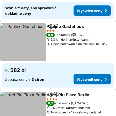
Wybierz daty, aby sprawdzić
Wyświetl ceny
dokładne ceny
Pauline Gästehaus
Udostępnij
Dodaj do ulubionych
3 Kategoria
8,9
Znakomity
1377
5.3 km do: Kurfürstendamm
Opcje parkowania na miejscu i na ulicy
582 zł
Od
Zobacz ceny z
3 stron
Wyświetl ceny
Hotel Riu Plaza Berlin
Udostępnij
Dodaj do ulubionych
4 Kategoria
8,7
Znakomity
24 675
2.5 km do: Kurfürstendamm
Nowoczesny 17-piętrowy budynek