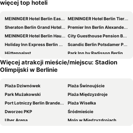
więcej top hoteli
MEININGER Hotel Berlin East Side Gallery
MEININGER Hotel Berlin Tiergarten
Sheraton Berlin Grand Hotel Esplanade
Premier Inn Berlin Alexanderplatz hotel
MEININGER Hotel Berlin Hauptbahnhof
City Guesthouse Pension Berlin
Holiday Inn Express Berlin City Centre By Ihg
Scandic Berlin Potsdamer Platz
Hüttenpalast
Park Inn by Radisson Berlin Alexanderplatz
Więcej atrakcji mieście/miejscu: Stadion
Hotel Berlin Lichtenberg
Eurostars Berlin
Olimpijski w Berlinie
NH Berlin Alexanderplatz
Premier Inn Berlin City Spittelmarkt hotel
Hampton by Hilton Berlin City Centre Alexanderplatz
Meliá Berlin
Plaża Dziwnówek
Plaża Świnoujście
InterContinental Berlin by IHG
a&o Berlin Kolumbus
Park Mużakowski
Plaża Międzyzdroje
Bristol Berlin, Vignette Collection by IHG
Novotel Berlin Mitte
Port Lotniczy Berlin Brandenburg
Plaża Wisełka
INNSiDE by Meliá Berlin Mitte
Hotel Berlin, Berlin, a member of Radisson Individuals
Dworzec PKP
Śródmieście
Premier Inn Berlin City Centre
MEININGER Hotel Berlin Alexanderplatz
Uber Arena
Molo w Międzyzdrojach
a&o Berlin Mitte
IntercityHotel Berlin Hauptbahnhof
Nadmorska
Inscenizacja Bitwy Pod Grunwaldem
Wyndham Garden Berlin Mitte
Novotel Suites Berlin City Potsdamer Platz