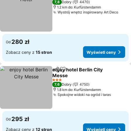
7,8
Dobry
4470
1.2 km do: Kurfürstendamm
Wystrój wnętrz inspirowany Art Deco
280 zł
Od
Zobacz ceny z
15 stron
Wyświetl ceny
enjoy hotel Berlin City
Udostępnij
Dodaj do ulubionych
Messe
3 Kategoria
7,6
Dobry
4750
1.8 km do: Kurfürstendamm
Spokojne widoki na ogród i taras
295 zł
Od
Zobacz ceny z
12 stron
Wyświetl ceny