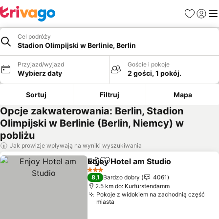
Ulubione
Zaloguj
Me
Cel podróży
Stadion Olimpijski w Berlinie, Berlin
Przyjazd/wyjazd
Goście i pokoje
Wybierz daty
2 gości, 1 pokój.
Sortuj
Filtruj
Mapa
Opcje zakwaterowania: Berlin, Stadion
Olimpijski w Berlinie (Berlin, Niemcy) w
pobliżu
Jak prowizje wpływają na wyniki wyszukiwania
Enjoy Hotel am Studio
Udostępnij
Dodaj do ulubionych
3 Kategoria
8,1
Bardzo dobry
4061
2.5 km do: Kurfürstendamm
Pokoje z widokiem na zachodnią część
miasta