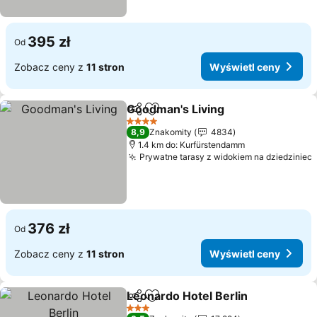
395 zł
Od
Zobacz ceny z
11 stron
Wyświetl ceny
Goodman's Living
Udostępnij
Dodaj do ulubionych
4 Kategoria
8,9
Znakomity
4834
1.4 km do: Kurfürstendamm
Prywatne tarasy z widokiem na dziedziniec
376 zł
Od
Zobacz ceny z
11 stron
Wyświetl ceny
Leonardo Hotel Berlin
Udostępnij
Dodaj do ulubionych
3 Kategoria