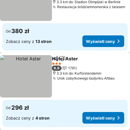
3.3 km do: Stadion Olimpijski w Berlinie
Restauracja śródziemnomorska z tarasem
380 zł
Od
Zobacz ceny z
13 stron
Wyświetl ceny
Hotel Aster
Udostępnij
Dodaj do ulubionych
3 Kategoria
6,9
1761
3.3 km do: Kurfürstendamm
Urok zabytkowego budynku Altbau
296 zł
Od
Zobacz ceny z
4 stron
Wyświetl ceny