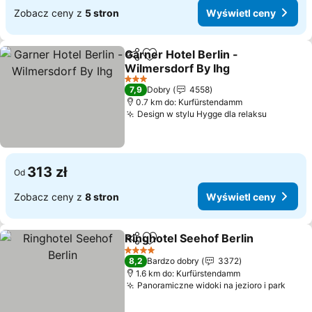
Zobacz ceny z
5 stron
Wyświetl ceny
Garner Hotel Berlin -
Udostępnij
Dodaj do ulubionych
Wilmersdorf By Ihg
3 Kategoria
7,9
Dobry
4558
0.7 km do: Kurfürstendamm
Design w stylu Hygge dla relaksu
313 zł
Od
Zobacz ceny z
8 stron
Wyświetl ceny
Ringhotel Seehof Berlin
Udostępnij
Dodaj do ulubionych
4 Kategoria
8,2
Bardzo dobry
3372
1.6 km do: Kurfürstendamm
Panoramiczne widoki na jezioro i park