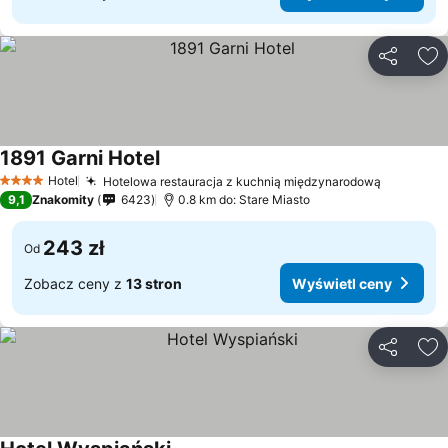
Udostępni
Do
1891 Garni Hotel
Hotel
Hotelowa restauracja z kuchnią międzynarodową
4 Kategoria
9,1
Znakomity
6423
0.8 km do: Stare Miasto
243 zł
Od
Zobacz ceny z
13 stron
Wyświetl ceny
Udostępni
Do