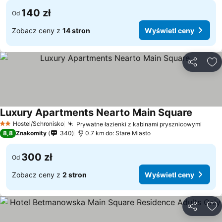
140 zł
Od
Zobacz ceny z
14 stron
Wyświetl ceny
Udostępni
Do
Luxury Apartments Nearto Main Square
Hostel/Schronisko
Prywatne łazienki z kabinami prysznicowymi
2 Kategoria
8,8
Znakomity
340
0.7 km do: Stare Miasto
300 zł
Od
Zobacz ceny z
2 stron
Wyświetl ceny
Udostępni
Do