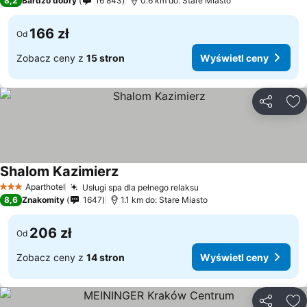
8,2
Bardzo dobry
16 843
0.6 km do: Stare Miasto
166 zł
Od
Zobacz ceny z
15 stron
Wyświetl ceny
Udostępni
Do
Shalom Kazimierz
Aparthotel
Usługi spa dla pełnego relaksu
3 Kategoria
8,6
Znakomity
1647
1.1 km do: Stare Miasto
206 zł
Od
Zobacz ceny z
14 stron
Wyświetl ceny