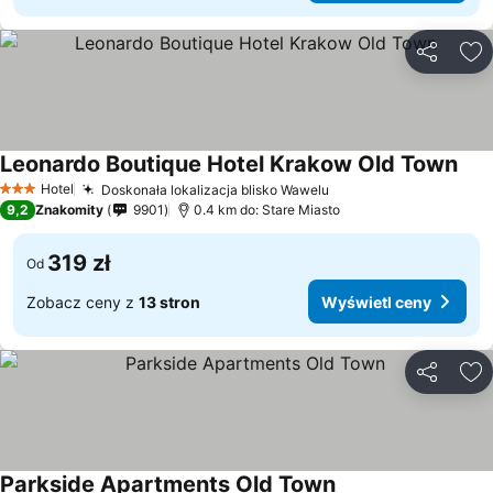
Udostępni
Do
Leonardo Boutique Hotel Krakow Old Town
Hotel
Doskonała lokalizacja blisko Wawelu
3 Kategoria
9,2
Znakomity
9901
0.4 km do: Stare Miasto
319 zł
Od
Zobacz ceny z
13 stron
Wyświetl ceny
Udostępni
Do
Parkside Apartments Old Town