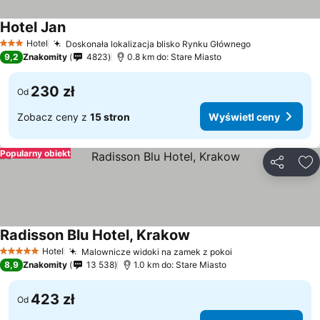
Hotel Jan
Hotel
Doskonała lokalizacja blisko Rynku Głównego
3 Kategoria
9,2
Znakomity
4823
0.8 km do: Stare Miasto
230 zł
Od
Zobacz ceny z
15 stron
Wyświetl ceny
Popularny obiekt
Udostępni
Do
Radisson Blu Hotel, Krakow
Hotel
Malownicze widoki na zamek z pokoi
5 Kategoria
8,9
Znakomity
13 538
1.0 km do: Stare Miasto
423 zł
Od