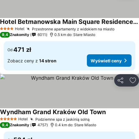
Hotel Betmanowska Main Square Residence Adults Only
Hotel
Przestronne apartamenty z widokiem na miasto
4 Kategoria
9,4
Znakomity
6011
0.5 km do: Stare Miasto
471 zł
Od
Zobacz ceny z
14 stron
Wyświetl ceny
Udostępni
Do
Wyndham Grand Kraków Old Town
Hotel
Podziemne spa z jaskinią solną
5 Kategoria
9,4
Znakomity
4757
0.4 km do: Stare Miasto