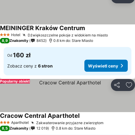
Udostępni
Do
MEININGER Kraków Centrum
Hotel
Dźwiękoszczelne pokoje z widokiem na miasto
3 Kategoria
8,9
Znakomity
8452
0.6 km do: Stare Miasto
160 zł
Od
Zobacz ceny z
6 stron
Wyświetl ceny
Popularny obiekt
Udostępni
Do
Cracow Central Aparthotel
Aparthotel
Zakwaterowanie przyjazne zwierzętom
3 Kategoria
8,5
Znakomity
12 019
0.8 km do: Stare Miasto