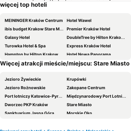
więcej top hoteli
MEININGER Kraków Centrum
Hotel Wawel
ibis budget Krakow Stare Miasto
Premier Kraków Hotel
Galaxy Hotel
DoubleTree by Hilton Krakow Hotel & Convention Center
Turowka Hotel & Spa
Express Kraków Hotel
Hampton by Hilton Krakow
Hotel Nowa Panorama
Więcej atrakcji mieście/miejscu: Stare Miasto
Hotel Swing
Novotel Krakow City West
Metropolo Krakow by Golden Tulip
Q Hotel Plus Kraków
Jezioro Żywieckie
Krupówki
Hotel Wyspiański
Q Hotel Kraków
Jezioro Rożnowskie
Zakopane Centrum
Campanile Krakow
B&B HOTEL Kraków Centrum
Port lotniczy Katowice-Pyrzowice
Międzynarodowy Port Lotniczy im Jana Pawła II
Ibis Styles Krakow Centrum
Qubus Hotel Kraków
Dworzec PKP Kraków
Stare Miasto
Radisson Blu Hotel, Krakow
ibis Krakow Centrum
Sanktuarium Jasna Góra
Morskie Oko
Hotel Felix
Hotel Conrad
Jezioro Nyskie
Gubałówka
Novotel Krakow Centrum
Hotel Lenart
Aquapark Tatralandia
Złoty Groń
Mercure Krakow Stare Miasto
Hotel Maximum