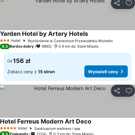
Udostępni
Do
Yarden Hotel by Artery Hotels
Hotel
Wyróżnienie w Czerwonym Przewodniku Michelin
3 Kategoria
8,3
Bardzo dobry
6892
0.4 km do: Stare Miasto
156 zł
Od
Zobacz ceny z
15 stron
Wyświetl ceny
Udostępni
Do
Hotel Ferreus Modern Art Deco
Hotel
Sanktuarium wellness i spa
5 Kategoria
9,3
Znakomity
2224
0.3 km do: Stare Miasto