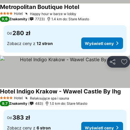
Metropolitan Boutique Hotel
Hotel
Happy hour w barze w lobby
4 Kategoria
9,6
Znakomity
7723
1.4 km do: Stare Miasto
280 zł
Od
Zobacz ceny z
12 stron
Wyświetl ceny
Udostępni
Do
Hotel Indigo Krakow - Wawel Castle By Ihg
Hotel
Relaksujące spa i sauna
4 Kategoria
9,7
Znakomity
483
1.0 km do: Stare Miasto
383 zł
Od
Zobacz ceny z
6 stron
Wyświetl ceny