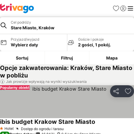
Ulubione
Zaloguj
Me
Cel podróży
Stare Miasto, Kraków
Przyjazd/wyjazd
Goście i pokoje
Wybierz daty
2 gości, 1 pokój.
Sortuj
Filtruj
Mapa
Opcje zakwaterowania: Kraków, Stare Miasto
w pobliżu
Jak prowizje wpływają na wyniki wyszukiwania
Popularny obiekt
Udostępni
Do
ibis budget Krakow Stare Miasto
Hotel
Dostęp do ogrodu i tarasu
1 Kategoria