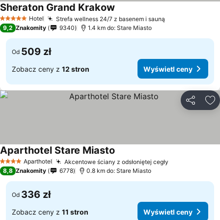
Sheraton Grand Krakow
Hotel
Strefa wellness 24/7 z basenem i sauną
5 Kategoria
9,2
Znakomity
9340
1.4 km do: Stare Miasto
509 zł
Od
Zobacz ceny z
12 stron
Wyświetl ceny
Udostępni
Do
Aparthotel Stare Miasto
Aparthotel
Akcentowe ściany z odsłoniętej cegły
4 Kategoria
8,8
Znakomity
6778
0.8 km do: Stare Miasto
336 zł
Od
Zobacz ceny z
11 stron
Wyświetl ceny