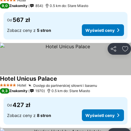
Hotel
5 Kategoria
9,0
Znakomity
854
0.5 km do: Stare Miasto
567 zł
Od
Zobacz ceny z
5 stron
Wyświetl ceny
Udostępni
Do
Hotel Unicus Palace
Hotel
Dostęp do partnerskiej siłowni i basenu
5 Kategoria
9,3
Znakomity
1970
0.5 km do: Stare Miasto
427 zł
Od
Zobacz ceny z
8 stron
Wyświetl ceny