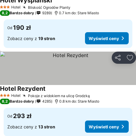
Hotel Wyspiański
Hotel
Bliskość Ogrodów Planty
3 Kategoria
8,2
Bardzo dobry
9289
0.7 km do: Stare Miasto
190 zł
Od
Zobacz ceny z
19 stron
Wyświetl ceny
Udostępni
Do
Hotel Rezydent
Hotel
Pokoje z widokiem na ulicę Grodzką
3 Kategoria
8,2
Bardzo dobry
4285
0.8 km do: Stare Miasto
293 zł
Od
Zobacz ceny z
13 stron
Wyświetl ceny