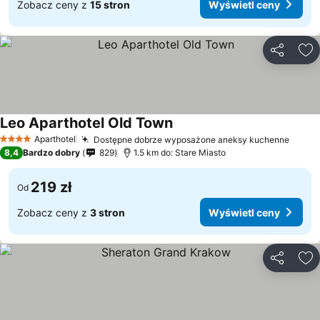
Zobacz ceny z
15 stron
Wyświetl ceny
Udostępni
Do
Leo Aparthotel Old Town
Aparthotel
Dostępne dobrze wyposażone aneksy kuchenne
4 Kategoria
8,4
Bardzo dobry
829
1.5 km do: Stare Miasto
219 zł
Od
Zobacz ceny z
3 stron
Wyświetl ceny
Udostępni
Do