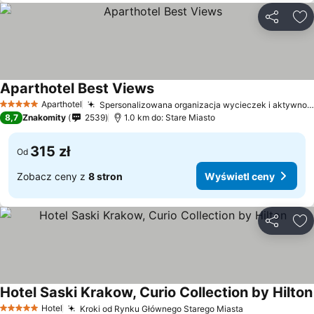
Udostępni
Do
Aparthotel Best Views
Aparthotel
Spersonalizowana organizacja wycieczek i aktywności
5 Kategoria
8,7
Znakomity
2539
1.0 km do: Stare Miasto
315 zł
Od
Zobacz ceny z
8 stron
Wyświetl ceny
Udostępni
Do
Hotel Saski Krakow, Curio Collection by Hilton
Hotel
Kroki od Rynku Głównego Starego Miasta
5 Kategoria