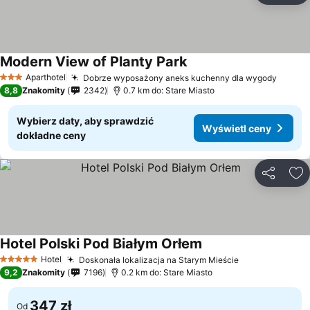
Modern View of Planty Park
Aparthotel
Dobrze wyposażony aneks kuchenny dla wygody
3 Kategoria
8,8
Znakomity
2342
0.7 km do: Stare Miasto
Wybierz daty, aby sprawdzić
Wyświetl ceny
dokładne ceny
Udostępni
Do
Hotel Polski Pod Białym Orłem
Hotel
Doskonała lokalizacja na Starym Mieście
5 Kategoria
9,2
Znakomity
7196
0.2 km do: Stare Miasto
347 zł
Od