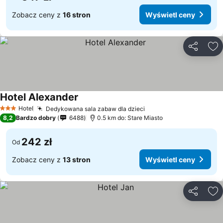
Zobacz ceny z
16 stron
Wyświetl ceny
Udostępni
Do
Hotel Alexander
Hotel
Dedykowana sala zabaw dla dzieci
3 Kategoria
8,2
Bardzo dobry
6488
0.5 km do: Stare Miasto
242 zł
Od
Zobacz ceny z
13 stron
Wyświetl ceny
Udostępni
Do