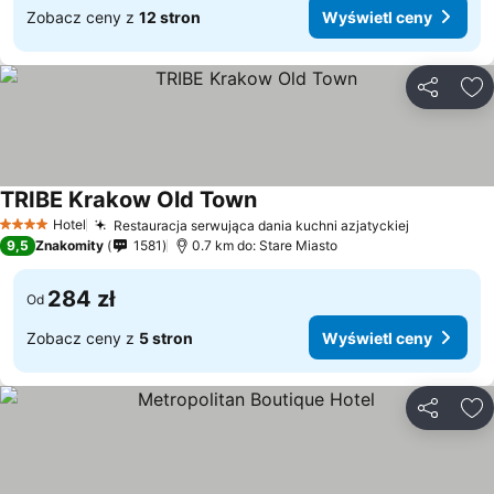
Zobacz ceny z
12 stron
Wyświetl ceny
Udostępni
Do
TRIBE Krakow Old Town
Hotel
Restauracja serwująca dania kuchni azjatyckiej
4 Kategoria
9,5
Znakomity
1581
0.7 km do: Stare Miasto
284 zł
Od
Zobacz ceny z
5 stron
Wyświetl ceny
Udostępni
Do