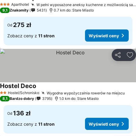
Aparthotel
W pełni wyposażone aneksy kuchenne z możliwością samodzielnego przygotowania posiłków
3 Kategoria
9,1
Znakomity
5431
0.7 km do: Stare Miasto
275 zł
Od
Zobacz ceny z
11 stron
Wyświetl ceny
Udostępni
Do
Hostel Deco
Hostel/Schronisko
Wygodna wypożyczalnia rowerów na miejscu
2 Kategoria
8,1
Bardzo dobry
3795
1.0 km do: Stare Miasto
136 zł
Od
Zobacz ceny z
11 stron
Wyświetl ceny