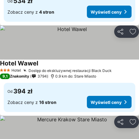
534 zł
Od
Zobacz ceny z
4 stron
Wyświetl ceny
Udostępni
Do
Hotel Wawel
Hotel
Dostęp do ekskluzywnej restauracji Black Duck
3 Kategoria
9,1
Znakomity
3794
0.9 km do: Stare Miasto
394 zł
Od
Zobacz ceny z
16 stron
Wyświetl ceny
Udostępni
Do