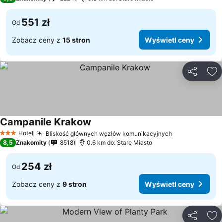
551 zł
Od
Zobacz ceny z
15 stron
Wyświetl ceny
Udostępni
Do
Campanile Krakow
Hotel
Bliskość głównych węzłów komunikacyjnych
3 Kategoria
8,5
Znakomity
8518
0.6 km do: Stare Miasto
254 zł
Od
Zobacz ceny z
9 stron
Wyświetl ceny
Udostępni
Do