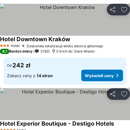
Udostępni
Do
Hotel Downtown Kraków
Hotel
Doskonała lokalizacja blisko dworca głównego
3 Kategoria
8,1
Bardzo dobry
3192
0.6 km do: Stare Miasto
242 zł
Od
Zobacz ceny z
14 stron
Wyświetl ceny
Udostępni
Do
Hotel Experior Boutique - Destigo Hotels