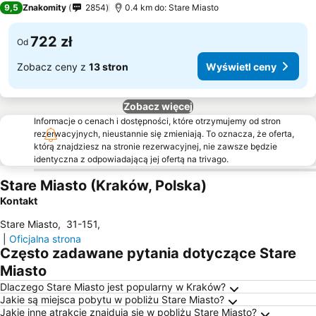
9,5
Znakomity
2854
0.4 km do: Stare Miasto
722 zł
Od
Zobacz ceny z
13 stron
Wyświetl ceny
Zobacz więcej
Informacje o cenach i dostępności, które otrzymujemy od stron
rezerwacyjnych, nieustannie się zmieniają. To oznacza, że oferta,
którą znajdziesz na stronie rezerwacyjnej, nie zawsze będzie
identyczna z odpowiadającą jej ofertą na trivago.
Stare Miasto (Kraków, Polska)
Kontakt
Stare Miasto
,
31-151
,
|
Oficjalna strona
Często zadawane pytania dotyczące Stare
Miasto
Dlaczego Stare Miasto jest popularny w Kraków?
Jakie są miejsca pobytu w pobliżu Stare Miasto?
Jakie inne atrakcje znajdują się w pobliżu Stare Miasto?