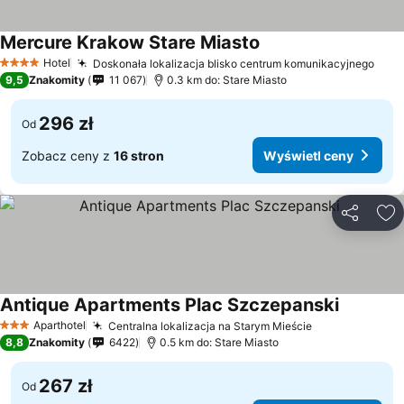
Mercure Krakow Stare Miasto
Hotel
Doskonała lokalizacja blisko centrum komunikacyjnego
4 Kategoria
9,5
Znakomity
11 067
0.3 km do: Stare Miasto
296 zł
Od
Zobacz ceny z
16 stron
Wyświetl ceny
Udostępni
Do
Antique Apartments Plac Szczepanski
Aparthotel
Centralna lokalizacja na Starym Mieście
3 Kategoria
8,8
Znakomity
6422
0.5 km do: Stare Miasto
267 zł
Od