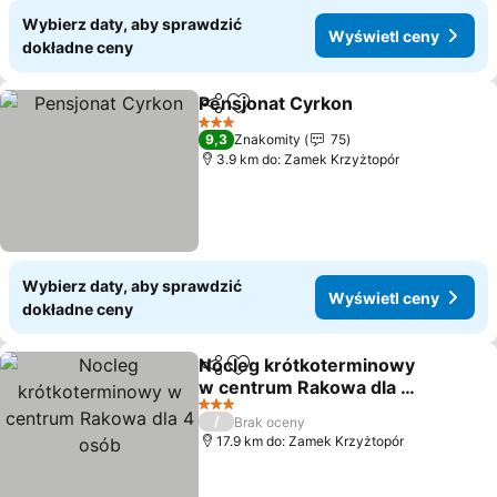
Wybierz daty, aby sprawdzić
Wyświetl ceny
dokładne ceny
Pensjonat Cyrkon
Udostępnij
Dodaj do ulubionych
3 Kategoria
9,3
Znakomity
75
3.9 km do: Zamek Krzyżtopór
Wybierz daty, aby sprawdzić
Wyświetl ceny
dokładne ceny
Nocleg krótkoterminowy
Udostępnij
Dodaj do ulubionych
w centrum Rakowa dla 4
osób
3 Kategoria
/
Brak oceny
17.9 km do: Zamek Krzyżtopór