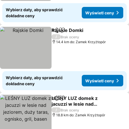
Wybierz daty, aby sprawdzić
Wyświetl ceny
dokładne ceny
Rajskie Domki
Udostępnij
Dodaj do ulubionych
/
Brak oceny
14.4 km do: Zamek Krzyżtopór
Wybierz daty, aby sprawdzić
Wyświetl ceny
dokładne ceny
LEŚNY LUZ domek z
Udostępnij
Dodaj do ulubionych
jacuzzi w lesie nad
jeziorem, duży taras,
/
Brak oceny
ognisko, gril, basen
18.8 km do: Zamek Krzyżtopór