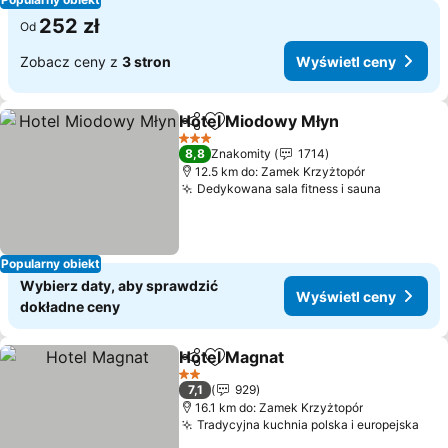
252 zł
Od
Zobacz ceny z
3 stron
Wyświetl ceny
Hotel Miodowy Młyn
Udostępnij
Dodaj do ulubionych
3 Kategoria
8,8
Znakomity
1714
12.5 km do: Zamek Krzyżtopór
Dedykowana sala fitness i sauna
Popularny obiekt
Wybierz daty, aby sprawdzić
Wyświetl ceny
dokładne ceny
Hotel Magnat
Udostępnij
Dodaj do ulubionych
2 Kategoria
7,1
929
16.1 km do: Zamek Krzyżtopór
Tradycyjna kuchnia polska i europejska