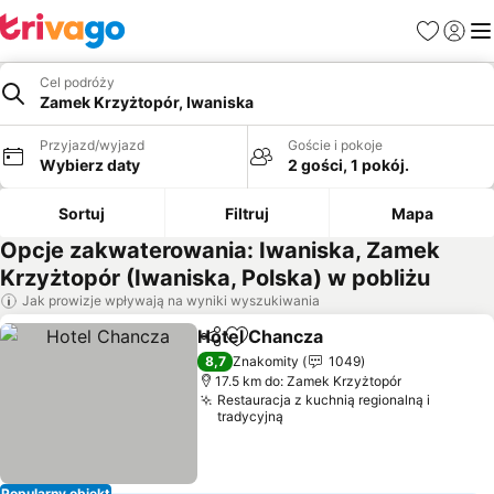
Ulubione
Zaloguj
Me
Cel podróży
Zamek Krzyżtopór, Iwaniska
Przyjazd/wyjazd
Goście i pokoje
Wybierz daty
2 gości, 1 pokój.
Sortuj
Filtruj
Mapa
Opcje zakwaterowania: Iwaniska, Zamek
Krzyżtopór (Iwaniska, Polska) w pobliżu
Jak prowizje wpływają na wyniki wyszukiwania
Hotel Chancza
Udostępnij
Dodaj do ulubionych
8,7
Znakomity
1049
17.5 km do: Zamek Krzyżtopór
Restauracja z kuchnią regionalną i
tradycyjną
Popularny obiekt