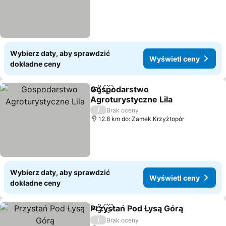
Wybierz daty, aby sprawdzić
Wyświetl ceny
dokładne ceny
Gospodarstwo
Udostępnij
Dodaj do ulubionych
Agroturystyczne Lila
/
Brak oceny
12.8 km do: Zamek Krzyżtopór
Wybierz daty, aby sprawdzić
Wyświetl ceny
dokładne ceny
Przystań Pod Łysą Górą
Udostępnij
Dodaj do ulubionych
/
Brak oceny