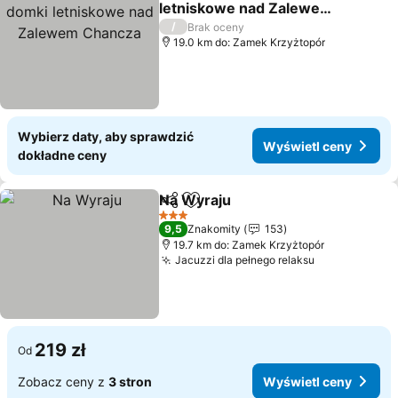
letniskowe nad Zalewem
Chancza
/
Brak oceny
19.0 km do: Zamek Krzyżtopór
Wybierz daty, aby sprawdzić
Wyświetl ceny
dokładne ceny
Na Wyraju
Udostępnij
Dodaj do ulubionych
3 Kategoria
9,5
Znakomity
153
19.7 km do: Zamek Krzyżtopór
Jacuzzi dla pełnego relaksu
219 zł
Od
Zobacz ceny z
3 stron
Wyświetl ceny