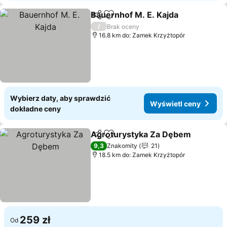
Bauernhof M. E. Kajda
Udostępnij
Dodaj do ulubionych
/
Brak oceny
16.8 km do: Zamek Krzyżtopór
Wybierz daty, aby sprawdzić
Wyświetl ceny
dokładne ceny
Agroturystyka Za Dębem
Udostępnij
Dodaj do ulubionych
9,3
Znakomity
21
18.5 km do: Zamek Krzyżtopór
259 zł
Od