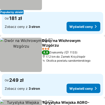
Popularny obiekt
181 zł
Od
Zobacz ceny z
3 stron
Wyświetl ceny
Dwór na Wichrowym
Udostępnij
Dodaj do ulubionych
Wzgórzu
3 Kategoria
8,9
Znakomity
1133
17.2 km do: Zamek Krzyżtopór
Okolica powiatu sandomierskiego
249 zł
Od
Zobacz ceny z
3 stron
Wyświetl ceny
Turystyka Wiejska AGRO-
Udostępnij
Dodaj do ulubionych