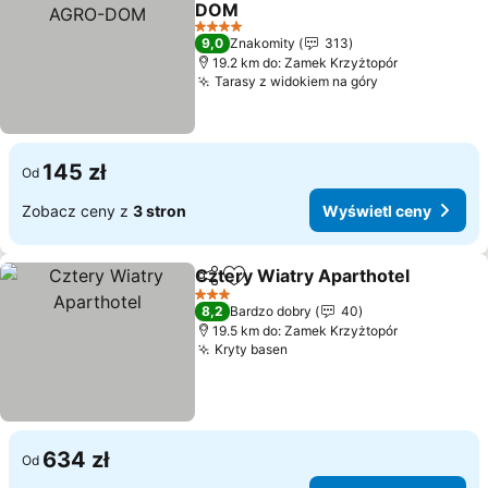
DOM
4 Kategoria
9,0
Znakomity
313
19.2 km do: Zamek Krzyżtopór
Tarasy z widokiem na góry
145 zł
Od
Zobacz ceny z
3 stron
Wyświetl ceny
Cztery Wiatry Aparthotel
Udostępnij
Dodaj do ulubionych
3 Kategoria
8,2
Bardzo dobry
40
19.5 km do: Zamek Krzyżtopór
Kryty basen
634 zł
Od