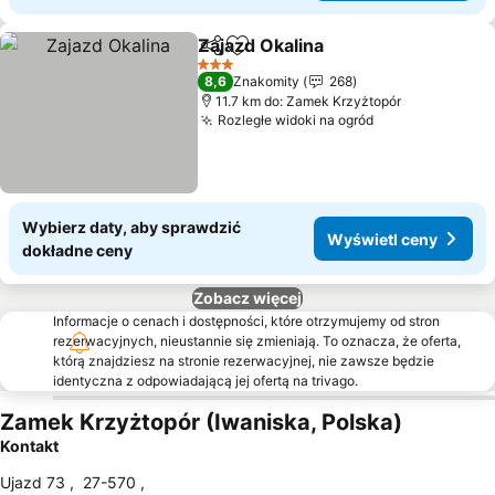
Zajazd Okalina
Udostępnij
Dodaj do ulubionych
3 Kategoria
8,6
Znakomity
268
11.7 km do: Zamek Krzyżtopór
Rozległe widoki na ogród
Wybierz daty, aby sprawdzić
Wyświetl ceny
dokładne ceny
Zobacz więcej
Informacje o cenach i dostępności, które otrzymujemy od stron
rezerwacyjnych, nieustannie się zmieniają. To oznacza, że oferta,
którą znajdziesz na stronie rezerwacyjnej, nie zawsze będzie
identyczna z odpowiadającą jej ofertą na trivago.
Zamek Krzyżtopór (Iwaniska, Polska)
Kontakt
Ujazd 73
,
27-570
,