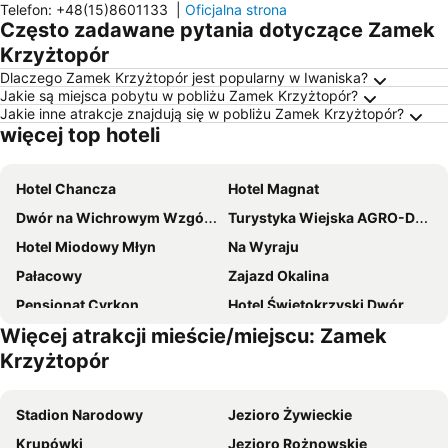
Telefon
:
+48(15)8601133
|
Oficjalna strona
Często zadawane pytania dotyczące Zamek
Krzyżtopór
Dlaczego Zamek Krzyżtopór jest popularny w Iwaniska?
Jakie są miejsca pobytu w pobliżu Zamek Krzyżtopór?
Jakie inne atrakcje znajdują się w pobliżu Zamek Krzyżtopór?
więcej top hoteli
Hotel Chancza
Hotel Magnat
Dwór na Wichrowym Wzgórzu
Turystyka Wiejska AGRO-DOM
Hotel Miodowy Młyn
Na Wyraju
Pałacowy
Zajazd Okalina
Pensjonat Cyrkon
Hotel Świętokrzyski Dwór
Więcej atrakcji mieście/miejscu: Zamek
Krzyżtopór
Stadion Narodowy
Jezioro Żywieckie
Krupówki
Jezioro Rożnowskie