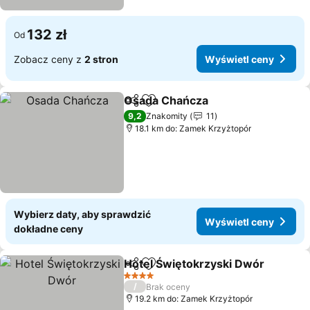
132 zł
Od
Zobacz ceny z
2 stron
Wyświetl ceny
Osada Chańcza
Udostępnij
Dodaj do ulubionych
9,2
Znakomity
11
18.1 km do: Zamek Krzyżtopór
Wybierz daty, aby sprawdzić
Wyświetl ceny
dokładne ceny
Hotel Świętokrzyski Dwór
Udostępnij
Dodaj do ulubionych
4 Kategoria
/
Brak oceny
19.2 km do: Zamek Krzyżtopór