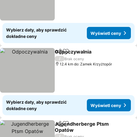
Wybierz daty, aby sprawdzić
Wyświetl ceny
dokładne ceny
Odpoczywalnia
Udostępnij
Dodaj do ulubionych
/
Brak oceny
12.4 km do: Zamek Krzyżtopór
Wybierz daty, aby sprawdzić
Wyświetl ceny
dokładne ceny
Jugendherberge Ptsm
Udostępnij
Dodaj do ulubionych
Opatów
/
Brak oceny