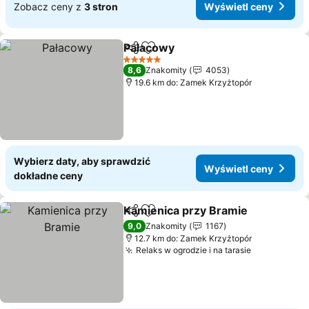
Zobacz ceny z
3 stron
Wyświetl ceny
Pałacowy
Udostępnij
Dodaj do ulubionych
5 Kategoria
8,6
Znakomity
4053
19.6 km do: Zamek Krzyżtopór
Wybierz daty, aby sprawdzić
Wyświetl ceny
dokładne ceny
Kamienica przy Bramie
Udostępnij
Dodaj do ulubionych
9,0
Znakomity
1167
12.7 km do: Zamek Krzyżtopór
Relaks w ogrodzie i na tarasie