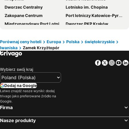
Dworzec Centralny
Lotnisko im. Chopina
Zakopane Centrum
Port lotniczy Katowice-Pyrzowice
Międzynarodowy Port Lotniczy im Jana Pawła II
Dworzec PKP Kraków
Stare Miasto
Sanktuarium Jasna Góra
Morskie Oko
Port lotniczy Warszawa-Modlin
Porównaj ceny hoteli
Europa
Polska
świętokrzyskie
Iwaniska
Zamek Krzyżtopór
Gubałówka
Bemowo
Dolina Kościeliska
Okuninka
Facebook
Twitter
Insta
Yo
Zalew Chańcza
Plaża Polańczyk
Wybierz swój kraj
Pustynia Błędowska
Śródmieście
Atlas Arena Hala widowiskowo-sportowa
Mokotów
Dodaj na Google
Stadion Śląski
Kazimierz
Łatwo znajdź nasze wyniki: dodaj
trivago jako preferowane źródło na
Szwajcaria Bałtowska
Dworzec PKP
Google.
Firma
Praga Południe
Ursynów
Rynek Główny
Wola
Nasze produkty
Ośrodek Narciarski Jaworzyna Krynicka
Energylandia