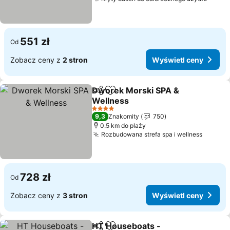
551 zł
Od
Zobacz ceny z
2 stron
Wyświetl ceny
Dworek Morski SPA &
Udostępnij
Dodaj do ulubionych
Wellness
4 Kategoria
9,3
Znakomity
750
0.5 km do plaży
Rozbudowana strefa spa i wellness
728 zł
Od
Zobacz ceny z
3 stron
Wyświetl ceny
HT Houseboats -