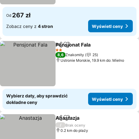
267 zł
Od
Zobacz ceny z
4 stron
Wyświetl ceny
Pensjonat Fala
Udostępnij
Dodaj do ulubionych
2 Kategoria
8,6
Znakomity
25
Ustronie Morskie, 19.9 km do: Mielno
Wybierz daty, aby sprawdzić
Wyświetl ceny
dokładne ceny
Anastazja
Udostępnij
Dodaj do ulubionych
/
Brak oceny
0.2 km do plaży