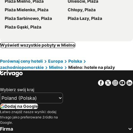
Plaża Mielno, Plaża
Unieście, Plaża
Plaża Mielenko, Plaża
Chłopy, Plaża
Plaża Sarbinowo, Plaża
Plaża Łazy, Plaża
Plaża Gąski, Plaża
Wyświetl wszystkie pobyty w Mielno
Porównaj ceny hoteli
Europa
Polska
zachodniopomorskie
Mielno
Mielno: hotele na plaży
Facebook
Twitter
Insta
Yo
Wybierz swój kraj
Dodaj na Google
Łatwo znajdź nasze wyniki: dodaj
trivago jako preferowane źródło na
Google.
Firma