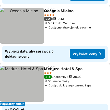
Oceania Mielno
Udostępnij
Dodaj do ulubionych
4 Kategoria
7,2
295
0.6 km do: Centrum
Dostępne atrakcje rekreacyjne
Wybierz daty, aby sprawdzić
Wyświetl ceny
dokładne ceny
Meduza Hotel & Spa
Udostępnij
Dodaj do ulubionych
3 Kategoria
8,5
Znakomity
3938
0.1 km do plaży
Dostęp do krytego basenu i spa
Popularny obiekt