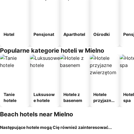
Hotel
Pensjonat
Aparthotel
Ośrodki
Pens
Popularne kategorie hoteli w Mielno
Tanie
Luksusow
Hotele z
Hotele
Hotel
hotele
e hotele
basenem
przyjazne
spa
zwierzęto
m
Beach hotels near Mielno
Następujące hotele mogą Cię również zainteresować...