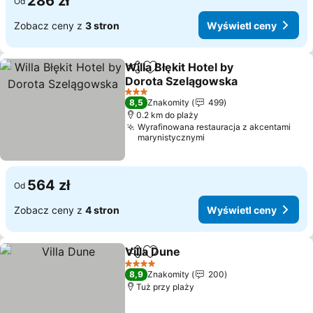
286 zł
Od
Zobacz ceny z
3 stron
Wyświetl ceny
Willa Błękit Hotel by
Udostępnij
Dodaj do ulubionych
Dorota Szelągowska
3 Kategoria
8,5
Znakomity
499
0.2 km do plaży
Wyrafinowana restauracja z akcentami
marynistycznymi
564 zł
Od
Zobacz ceny z
4 stron
Wyświetl ceny
Villa Dune
Udostępnij
Dodaj do ulubionych
4 Kategoria
8,9
Znakomity
200
Tuż przy plaży