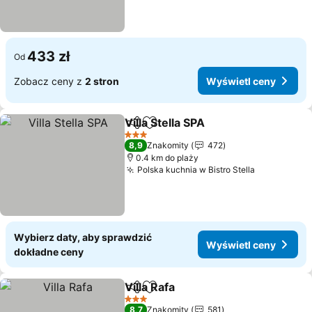
433 zł
Od
Zobacz ceny z
2 stron
Wyświetl ceny
Villa Stella SPA
Udostępnij
Dodaj do ulubionych
3 Kategoria
8,9
Znakomity
472
0.4 km do plaży
Polska kuchnia w Bistro Stella
Wybierz daty, aby sprawdzić
Wyświetl ceny
dokładne ceny
Villa Rafa
Udostępnij
Dodaj do ulubionych
3 Kategoria
8,7
Znakomity
581