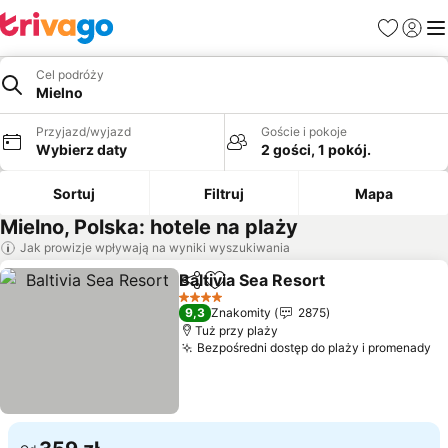
Ulubione
Zaloguj
Me
Cel podróży
Mielno
Przyjazd/wyjazd
Goście i pokoje
Wybierz daty
2 gości, 1 pokój.
Sortuj
Filtruj
Mapa
Mielno, Polska: hotele na plaży
Jak prowizje wpływają na wyniki wyszukiwania
Baltivia Sea Resort
Udostępnij
Dodaj do ulubionych
4 Kategoria
9,3
Znakomity
2875
Tuż przy plaży
Bezpośredni dostęp do plaży i promenady