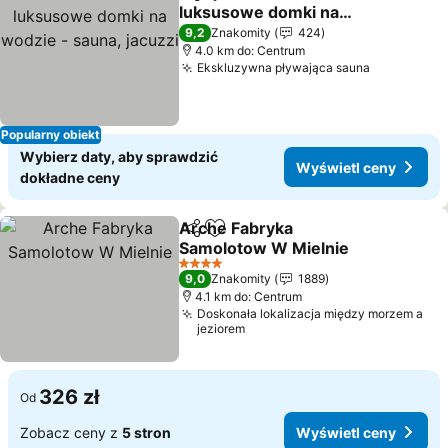
Udostępnij
Dodaj do ulubionych
luksusowe domki na
wodzie - sauna, jacuzzi
9,2
Znakomity
424
4.0 km do: Centrum
Ekskluzywna pływająca sauna
Popularny obiekt
Wybierz daty, aby sprawdzić
Wyświetl ceny
dokładne ceny
Arche Fabryka
Udostępnij
Dodaj do ulubionych
Samolotow W Mielnie
4 Kategoria
9,0
Znakomity
1889
4.1 km do: Centrum
Doskonała lokalizacja między morzem a
jeziorem
326 zł
Od
Zobacz ceny z
5 stron
Wyświetl ceny