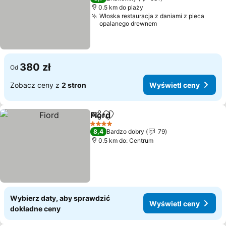
0.5 km do plaży
Włoska restauracja z daniami z pieca
opalanego drewnem
380 zł
Od
Zobacz ceny z
2 stron
Wyświetl ceny
Fiord
Udostępnij
Dodaj do ulubionych
4 Kategoria
8,4
Bardzo dobry
79
0.5 km do: Centrum
Wybierz daty, aby sprawdzić
Wyświetl ceny
dokładne ceny