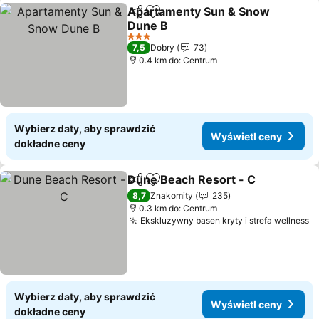
Apartamenty Sun & Snow
Udostępnij
Dodaj do ulubionych
Dune B
3 Kategoria
7,5
Dobry
73
0.4 km do: Centrum
Wybierz daty, aby sprawdzić
Wyświetl ceny
dokładne ceny
Dune Beach Resort - C
Udostępnij
Dodaj do ulubionych
8,7
Znakomity
235
0.3 km do: Centrum
Ekskluzywny basen kryty i strefa wellness
Wybierz daty, aby sprawdzić
Wyświetl ceny
dokładne ceny