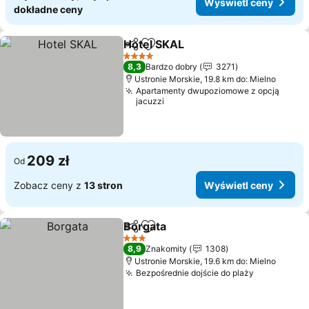
Wyświetl ceny
dokładne ceny
Hotel SKAL
Udostępnij
Dodaj do ulubionych
4 Kategoria
8,3
Bardzo dobry
3271
Ustronie Morskie, 19.8 km do: Mielno
Apartamenty dwupoziomowe z opcją
jacuzzi
209 zł
Od
Zobacz ceny z
13 stron
Wyświetl ceny
Borgata
Udostępnij
Dodaj do ulubionych
3 Kategoria
8,9
Znakomity
1308
Ustronie Morskie, 19.6 km do: Mielno
Bezpośrednie dojście do plaży