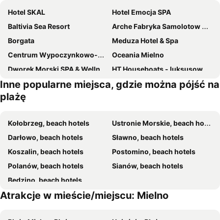
Hotel SKAL
Hotel Emocja SPA
Baltivia Sea Resort
Arche Fabryka Samolotow W Mielnie
Borgata
Meduza Hotel & Spa
Centrum Wypoczynkowo-Konferencyjne Solaris
Oceania Mielno
Dworek Morski SPA & Wellness
HT Houseboats - luksusowe domki na wodzie - sauna, jacuzzi
Inne popularne miejsca, gdzie można pójść na
Willa Błękit Hotel by Dorota Szelągowska
Villa Stella SPA
plażę
Fiord
Pensjonat Fala
Villa Rafa
Dune Beach Resort - C
Kołobrzeg, beach hotels
Ustronie Morskie, beach hotels
Apartamenty Sun & Snow Dune B
Villa Dune
Darłowo, beach hotels
Sławno, beach hotels
Koszalin, beach hotels
Postomino, beach hotels
Polanów, beach hotels
Sianów, beach hotels
Będzino, beach hotels
Atrakcje w mieście/miejscu: Mielno