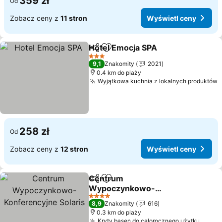
359 zł
Od
Zobacz ceny z
11 stron
Wyświetl ceny
Hotel Emocja SPA
Udostępnij
Dodaj do ulubionych
3 Kategoria
9,1
Znakomity
2021
0.4 km do plaży
Wyjątkowa kuchnia z lokalnych produktów
258 zł
Od
Zobacz ceny z
12 stron
Wyświetl ceny
Centrum
Udostępnij
Dodaj do ulubionych
Wypoczynkowo-
Konferencyjne Solaris
4 Kategoria
8,9
Znakomity
616
0.3 km do plaży
Kryty basen do całorocznego użytku