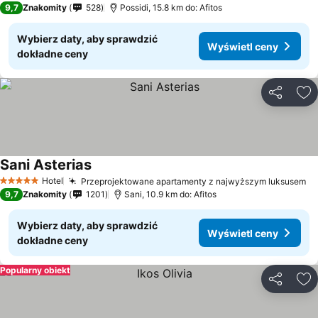
9,7
Znakomity
528
Possidi, 15.8 km do: Afitos
Wybierz daty, aby sprawdzić
Wyświetl ceny
dokładne ceny
Udostępni
Do
Sani Asterias
Hotel
Przeprojektowane apartamenty z najwyższym luksusem
5 Kategoria
9,7
Znakomity
1201
Sani, 10.9 km do: Afitos
Wybierz daty, aby sprawdzić
Wyświetl ceny
dokładne ceny
Popularny obiekt
Udostępni
Do