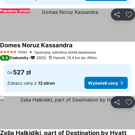
Popularny obiekt
Udostępni
Do
Domes Noruz Kassandra
Hotel
Spokojna, sekretna strefa basenowa
5 Kategoria
9,4
Znakomity
2925
Hanioti, 16.4 km do: Afitos
527 zł
Od
Zobacz ceny z
12 stron
Wyświetl ceny
Udostępni
Do
Zelia Halkidiki, part of Destination by Hyatt