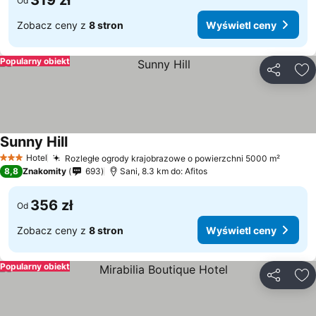
319 zł
Od
Zobacz ceny z
8 stron
Wyświetl ceny
Popularny obiekt
Udostępni
Do
Sunny Hill
Hotel
Rozległe ogrody krajobrazowe o powierzchni 5000 m²
3 Kategoria
8,8
Znakomity
693
Sani, 8.3 km do: Afitos
356 zł
Od
Zobacz ceny z
8 stron
Wyświetl ceny
Popularny obiekt
Udostępni
Do