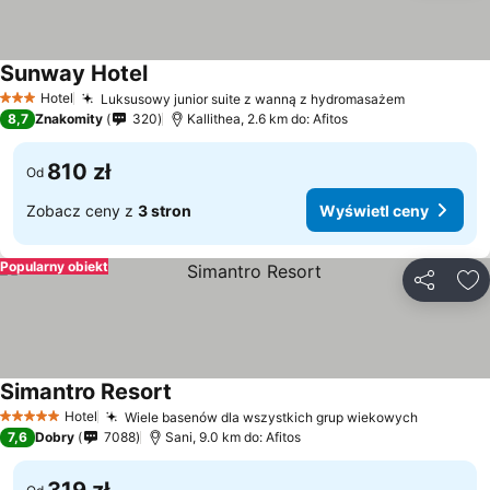
Sunway Hotel
Hotel
Luksusowy junior suite z wanną z hydromasażem
3 Kategoria
8,7
Znakomity
320
Kallithea, 2.6 km do: Afitos
810 zł
Od
Zobacz ceny z
3 stron
Wyświetl ceny
Popularny obiekt
Udostępni
Do
Simantro Resort
Hotel
Wiele basenów dla wszystkich grup wiekowych
5 Kategoria
7,6
Dobry
7088
Sani, 9.0 km do: Afitos