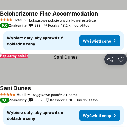
Belohorizonte Fine Accommodation
Hotel
Luksusowe pokoje o wyjątkowej estetyce
4 Kategoria
9,0
Znakomity
583
Fourka, 13.2 km do: Afitos
Wybierz daty, aby sprawdzić
Wyświetl ceny
dokładne ceny
Popularny obiekt
Udostępni
Do
Sani Dunes
Hotel
Wyjątkowa podróż kulinarna
5 Kategoria
9,8
Znakomity
2537
Kassandria, 10.5 km do: Afitos
Wybierz daty, aby sprawdzić
Wyświetl ceny
dokładne ceny