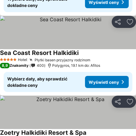
Wyświetl ceny
dokładne ceny
Udostępni
Do
Sea Coast Resort Halkidiki
Hotel
Płytki basen przyjazny rodzinom
5 Kategoria
8,9
Znakomity
400
Polygyros, 19.1 km do: Afitos
Wybierz daty, aby sprawdzić
Wyświetl ceny
dokładne ceny
Udostępni
Do
Zoetry Halkidiki Resort & Spa