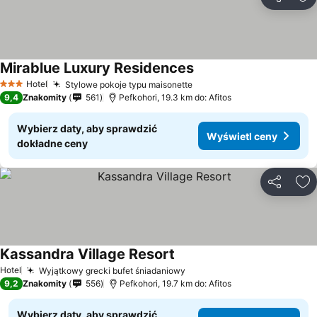
Udostępni
Do
Mirablue Luxury Residences
Hotel
Stylowe pokoje typu maisonette
3 Kategoria
9,4
Znakomity
561
Pefkohori, 19.3 km do: Afitos
Wybierz daty, aby sprawdzić
Wyświetl ceny
dokładne ceny
Udostępni
Do
Kassandra Village Resort
Hotel
Wyjątkowy grecki bufet śniadaniowy
9,2
Znakomity
556
Pefkohori, 19.7 km do: Afitos
Wybierz daty, aby sprawdzić