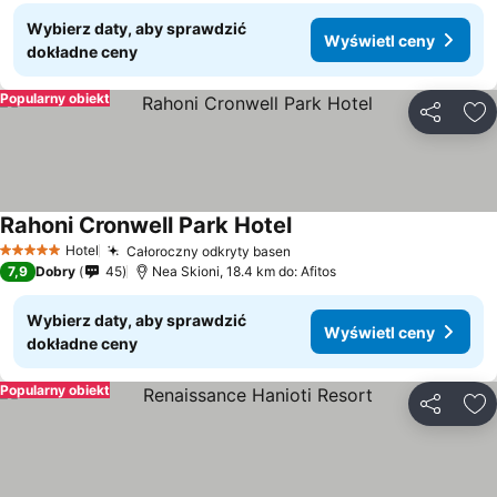
Wybierz daty, aby sprawdzić
Wyświetl ceny
dokładne ceny
Popularny obiekt
Udostępni
Do
Rahoni Cronwell Park Hotel
Hotel
Całoroczny odkryty basen
5 Kategoria
7,9
Dobry
45
Nea Skioni, 18.4 km do: Afitos
Wybierz daty, aby sprawdzić
Wyświetl ceny
dokładne ceny
Popularny obiekt
Udostępni
Do