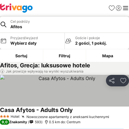
Ulubione
Zaloguj
Me
Cel podróży
Afitos
Przyjazd/wyjazd
Goście i pokoje
Wybierz daty
2 gości, 1 pokój.
Sortuj
Filtruj
Mapa
Afitos, Grecja: luksusowe hotele
Jak prowizje wpływają na wyniki wyszukiwania
Udostępni
Do
Casa Afytos - Adults Only
Hotel
Nowoczesne apartamenty z aneksami kuchennymi
3 Kategoria
9,0
Znakomity
593
0.5 km do: Centrum