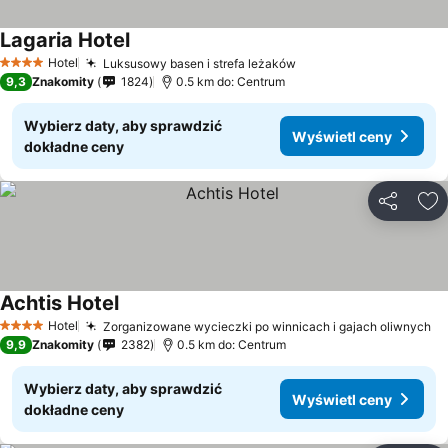
Lagaria Hotel
Hotel
Luksusowy basen i strefa leżaków
4 Kategoria
9,3
Znakomity
1824
0.5 km do: Centrum
Wybierz daty, aby sprawdzić
Wyświetl ceny
dokładne ceny
Udostępni
Do
Achtis Hotel
Hotel
Zorganizowane wycieczki po winnicach i gajach oliwnych
4 Kategoria
9,9
Znakomity
2382
0.5 km do: Centrum
Wybierz daty, aby sprawdzić
Wyświetl ceny
dokładne ceny