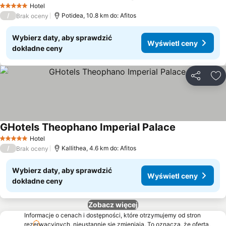
Hotel
5 Kategoria
/
Potidea, 10.8 km do: Afitos
Brak oceny
Wybierz daty, aby sprawdzić
Wyświetl ceny
dokładne ceny
Udostępni
Do
GHotels Theophano Imperial Palace
Hotel
5 Kategoria
/
Kallithea, 4.6 km do: Afitos
Brak oceny
Wybierz daty, aby sprawdzić
Wyświetl ceny
dokładne ceny
Zobacz więcej
Informacje o cenach i dostępności, które otrzymujemy od stron
rezerwacyjnych, nieustannie się zmieniają. To oznacza, że oferta,