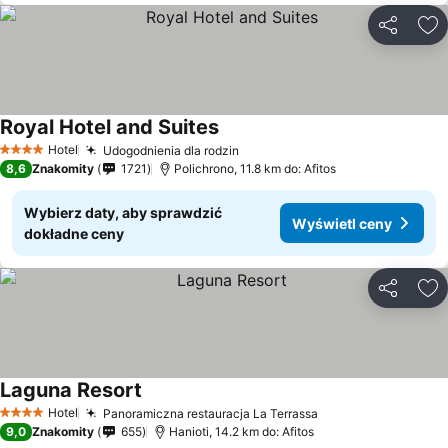
Udostępni
Do
Royal Hotel and Suites
Hotel
Udogodnienia dla rodzin
4 Kategoria
8,6
Znakomity
1721
Polichrono, 11.8 km do: Afitos
Wybierz daty, aby sprawdzić
Wyświetl ceny
dokładne ceny
Udostępni
Do
Laguna Resort
Hotel
Panoramiczna restauracja La Terrassa
4 Kategoria
9,0
Znakomity
655
Hanioti, 14.2 km do: Afitos