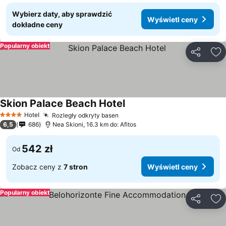
Wybierz daty, aby sprawdzić
Wyświetl ceny
dokładne ceny
Popularny obiekt
Udostępni
Do
Skion Palace Beach Hotel
Hotel
Rozległy odkryty basen
4 Kategoria
6,5
686
Nea Skioni, 16.3 km do: Afitos
542 zł
Od
Zobacz ceny z
7 stron
Wyświetl ceny
Popularny obiekt
Udostępni
Do