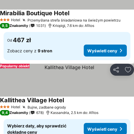
Mirabilia Boutique Hotel
Hotel
Przemyślana strefa śniadaniowa na świeżym powietrzu
3 Kategoria
9,5
Znakomity
1031
Kriopigi, 7.6 km do: Afitos
467 zł
Od
Zobacz ceny z
9 stron
Wyświetl ceny
Popularny obiekt
Udostępni
Do
Kallithea Village Hotel
Hotel
Bujne, zadbane ogrody
3 Kategoria
9,4
Znakomity
678
Kassandria, 2.5 km do: Afitos
Wybierz daty, aby sprawdzić
Wyświetl ceny
dokładne ceny