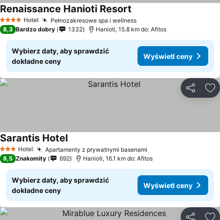
Renaissance Hanioti Resort
Hotel
Pełnozakresowe spa i wellness
4 Kategoria
8,3
Bardzo dobry
1332
Hanioti, 15.8 km do: Afitos
Wybierz daty, aby sprawdzić
Wyświetl ceny
dokładne ceny
Udostępni
Do
Sarantis Hotel
Hotel
Apartamenty z prywatnymi basenami
3 Kategoria
8,5
Znakomity
692
Hanioti, 16.1 km do: Afitos
Wybierz daty, aby sprawdzić
Wyświetl ceny
dokładne ceny