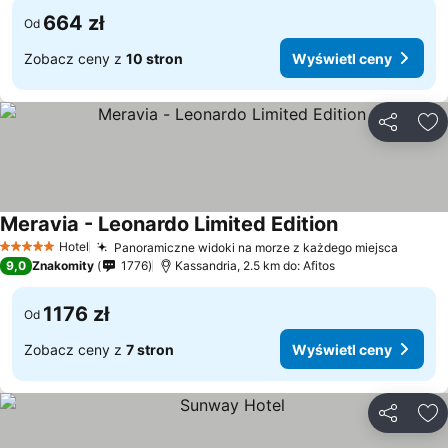
664 zł
Od
Zobacz ceny z
10 stron
Wyświetl ceny
Udostępni
Do
Meravia - Leonardo Limited Edition
Hotel
Panoramiczne widoki na morze z każdego miejsca
5 Kategoria
9,0
Znakomity
1776
Kassandria, 2.5 km do: Afitos
1176 zł
Od
Zobacz ceny z
7 stron
Wyświetl ceny
Udostępni
Do