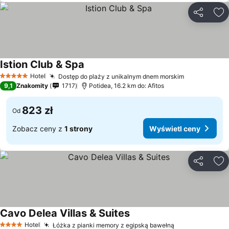
Udostępni
Do
Istion Club & Spa
Hotel
Dostęp do plaży z unikalnym dnem morskim
5 Kategoria
9,1
Znakomity
1717
Potidea, 16.2 km do: Afitos
823 zł
Od
Zobacz ceny z
1 strony
Wyświetl ceny
Udostępni
Do
Cavo Delea Villas & Suites
Hotel
Łóżka z pianki memory z egipską bawełną
4 Kategoria