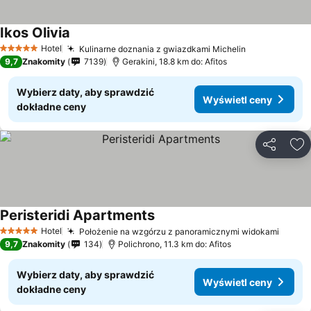
Ikos Olivia
Hotel
Kulinarne doznania z gwiazdkami Michelin
5 Kategoria
9,7
Znakomity
7139
Gerakini, 18.8 km do: Afitos
Wybierz daty, aby sprawdzić
Wyświetl ceny
dokładne ceny
Udostępni
Do
Peristeridi Apartments
Hotel
Położenie na wzgórzu z panoramicznymi widokami
5 Kategoria
9,7
Znakomity
134
Polichrono, 11.3 km do: Afitos
Wybierz daty, aby sprawdzić
Wyświetl ceny
dokładne ceny