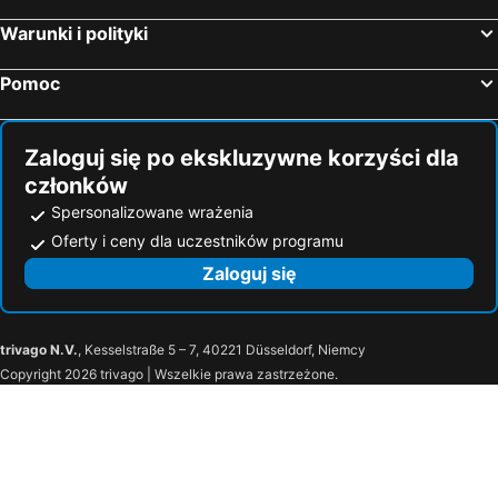
Nea Iraklia, luxury hotels
Ammouliani, luxury hotels
Warunki i polityki
Pallini, luxury hotels
Sykia, luxury hotels
Pomoc
Kalandra, luxury hotels
Siviri, luxury hotels
Zaloguj się po ekskluzywne korzyści dla
członków
Spersonalizowane wrażenia
Oferty i ceny dla uczestników programu
Zaloguj się
trivago N.V.
, Kesselstraße 5 – 7, 40221 Düsseldorf, Niemcy
Copyright 2026 trivago | Wszelkie prawa zastrzeżone.