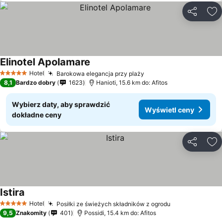
Udostępni
Do
Elinotel Apolamare
Hotel
Barokowa elegancja przy plaży
5 Kategoria
8,1
Bardzo dobry
1623
Hanioti, 15.6 km do: Afitos
Wybierz daty, aby sprawdzić
Wyświetl ceny
dokładne ceny
Udostępni
Do
Istira
Hotel
Posiłki ze świeżych składników z ogrodu
5 Kategoria
9,5
Znakomity
401
Possidi, 15.4 km do: Afitos