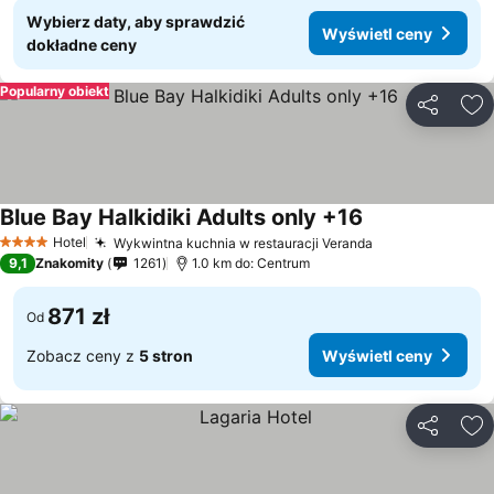
Wybierz daty, aby sprawdzić
Wyświetl ceny
dokładne ceny
Popularny obiekt
Udostępni
Do
Blue Bay Halkidiki Adults only +16
Hotel
Wykwintna kuchnia w restauracji Veranda
4 Kategoria
9,1
Znakomity
1261
1.0 km do: Centrum
871 zł
Od
Zobacz ceny z
5 stron
Wyświetl ceny
Udostępni
Do