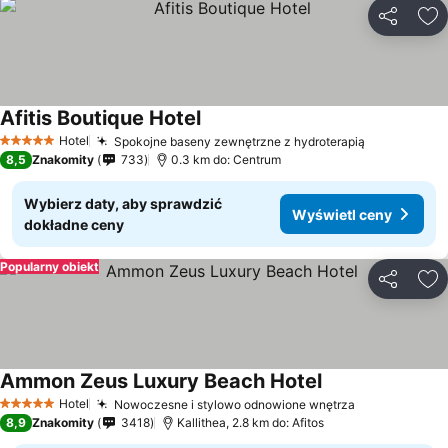
Udostępni
Do
Afitis Boutique Hotel
Hotel
Spokojne baseny zewnętrzne z hydroterapią
5 Kategoria
8,5
Znakomity
733
0.3 km do: Centrum
Wybierz daty, aby sprawdzić
Wyświetl ceny
dokładne ceny
Popularny obiekt
Udostępni
Do
Ammon Zeus Luxury Beach Hotel
Hotel
Nowoczesne i stylowo odnowione wnętrza
5 Kategoria
8,9
Znakomity
3418
Kallithea, 2.8 km do: Afitos