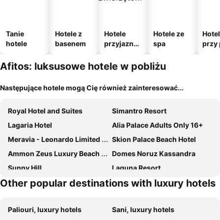
Tanie
Hotele z
Hotele
Hotele ze
Hote
hotele
basenem
przyjazne
spa
przy 
zwierzęto
m
Afitos: luksusowe hotele w pobliżu
Następujące hotele mogą Cię również zainteresować...
Royal Hotel and Suites
Simantro Resort
Lagaria Hotel
Alia Palace Adults Only 16+
Meravia - Leonardo Limited Edition
Skion Palace Beach Hotel
Ammon Zeus Luxury Beach Hotel
Domes Noruz Kassandra
Sunny Hill
Laguna Resort
Other popular destinations with luxury hotels
Ikos Olivia
Mirabilia Boutique Hotel
Kallithea Village Hotel
Rahoni Cronwell Park Hotel
Paliouri, luxury hotels
Sani, luxury hotels
Blue Bay Halkidiki Adults only +16
Istion Club & Spa