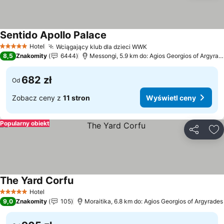
Sentido Apollo Palace
Wyświetl ceny
Hotel
Wciągający klub dla dzieci WWK
Wyświetl ceny
5 Kategoria
8,5
Znakomity
6444
Messongi, 5.9 km do: Agios Georgios of Argyrad
682 zł
Od
Zobacz ceny z
11 stron
Wyświetl ceny
Popularny obiekt
Udostępni
Do
The Yard Corfu
Wyświetl ceny
Hotel
5 Kategoria
9,0
Znakomity
105
Moraitika, 6.8 km do: Agios Georgios of Argyrades