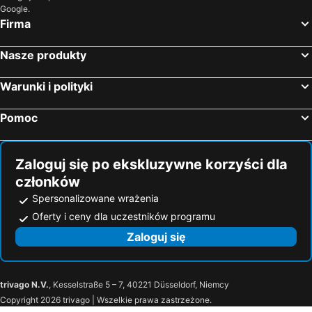
Google.
Karousades, luxury hotels
Perama, luxury hotels
Firma
Peroulades, luxury hotels
Agios Georgios Pagi, luxury hotels
Kato Korakiana, luxury hotels
Kassiopi, luxury hotels
Nasze produkty
Ipsos, luxury hotels
Kalami, luxury hotels
Warunki i polityki
Paramythia, luxury hotels
Argyrades, luxury hotels
Plataria, luxury hotels
Analipsi, luxury hotels
Pomoc
Gastouri, luxury hotels
Agios Mathaios, luxury hotels
Zaloguj się po ekskluzywne korzyści dla
członków
Spersonalizowane wrażenia
Oferty i ceny dla uczestników programu
Zaloguj się
trivago N.V.
, Kesselstraße 5 – 7, 40221 Düsseldorf, Niemcy
Copyright 2026 trivago | Wszelkie prawa zastrzeżone.