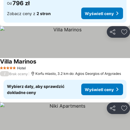
796 zł
Od
Zobacz ceny z
2 stron
Wyświetl ceny
Udostępni
Do
Villa Marinos
Wyświetl ceny
Hotel
5 Kategoria
/
Korfu miasto, 3.2 km do: Agios Georgios of Argyrades
Brak oceny
Wybierz daty, aby sprawdzić
Wyświetl ceny
dokładne ceny
Udostępni
Do