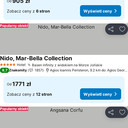
905 zł
Od
Zobacz ceny z
6 stron
Wyświetl ceny
Popularny obiekt
Udostępni
Do
Nido, Mar-Bella Collection
Wyświetl ceny
Hotel
Basen infinity z widokiem na Morze Jońskie
Wyświetl c
5 Kategoria
9,7
Znakomity
1857
Agios Ioannis Peristeron, 9.2 km do: Agios Georg
1771 zł
Od
Zobacz ceny z
12 stron
Wyświetl ceny
Popularny obiekt
Udostępni
Do