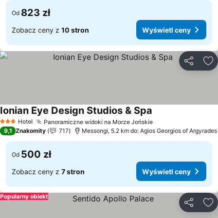
823 zł
Od
Zobacz ceny z
10 stron
Wyświetl ceny
Udostępni
Do
Ionian Eye Design Studios & Spa
Wyświetl ceny
Hotel
Panoramiczne widoki na Morze Jońskie
Wyświetl ceny
3 Kategoria
9,1
Znakomity
717
Messongi, 5.2 km do: Agios Georgios of Argyrades
500 zł
Od
Zobacz ceny z
7 stron
Wyświetl ceny
Popularny obiekt
Udostępni
Do