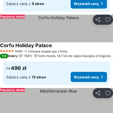
Zobacz ceny z
5 stron
Wyświetl ceny
Popularny obiekt
Udostępni
Do
Corfu Holiday Palace
Wyświetl ceny
Hotel
Firmowe terapie spa z Krety
Wyświetl ceny
5 Kategoria
7,9
Dobry
7641
Korfu miasto, 18.7 km do: Agios Georgios of Argyrade
496 zł
Od
Zobacz ceny z
15 stron
Wyświetl ceny
Popularny obiekt
Udostępni
Do