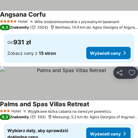
Angsana Corfu
Wyświetl ceny
Hotel
Wille śródziemnomorskie z prywatnymi basenami
Wyświet
5 Kategoria
9,3
Znakomity
3504
Benitses, 14.6 km do: Agios Georgios of Argyrad
931 zł
Od
Zobacz ceny z
15 stron
Wyświetl ceny
Udostępni
Do
Palms and Spas Villas Retreat
Wyświetl ceny
Hotel
Wyjątkowe łóżka cabana na świeżym powietrzu
Wyświetl c
3 Kategoria
9,3
Znakomity
393
Messongi, 5.2 km do: Agios Georgios of Argyrade
Wybierz daty, aby sprawdzić
Wyświetl ceny
dokładne ceny