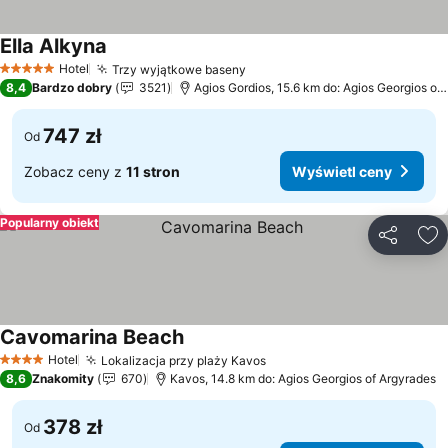
Ella Alkyna
Wyświetl ceny
Hotel
Trzy wyjątkowe baseny
Wyświetl ceny
5 Kategoria
8,4
Bardzo dobry
3521
Agios Gordios, 15.6 km do: Agios Georgios of
747 zł
Od
Zobacz ceny z
11 stron
Wyświetl ceny
Popularny obiekt
Udostępni
Do
Cavomarina Beach
Wyświetl ceny
Hotel
Lokalizacja przy plaży Kavos
Wyświetl ceny
4 Kategoria
8,6
Znakomity
670
Kavos, 14.8 km do: Agios Georgios of Argyrades
378 zł
Od