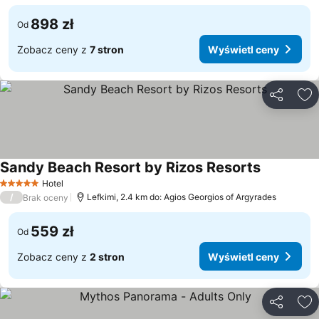
898 zł
Od
Zobacz ceny z
7 stron
Wyświetl ceny
Udostępni
Do
Sandy Beach Resort by Rizos Resorts
Wyświetl 
Hotel
5 Kategoria
/
Lefkimi, 2.4 km do: Agios Georgios of Argyrades
Brak oceny
559 zł
Od
Zobacz ceny z
2 stron
Wyświetl ceny
Udostępni
Do