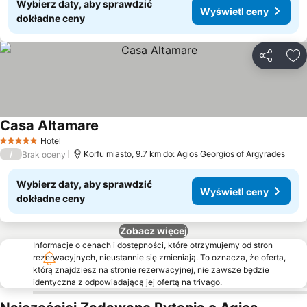
Wybierz daty, aby sprawdzić
Wyświetl ceny
dokładne ceny
Udostępni
Do
Casa Altamare
Wyświetl ceny
Hotel
5 Kategoria
/
Korfu miasto, 9.7 km do: Agios Georgios of Argyrades
Brak oceny
Wybierz daty, aby sprawdzić
Wyświetl ceny
dokładne ceny
Zobacz więcej
Informacje o cenach i dostępności, które otrzymujemy od stron
rezerwacyjnych, nieustannie się zmieniają. To oznacza, że oferta,
którą znajdziesz na stronie rezerwacyjnej, nie zawsze będzie
identyczna z odpowiadającą jej ofertą na trivago.