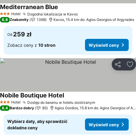
Mediterranean Blue
Wyświetl ceny
Hotel
Dogodna lokalizacja w Kavos
Wyświetl ceny
3 Kategoria
8,8
Znakomity
1368
Kavos, 15.4 km do: Agios Georgios of Argyrades
259 zł
Od
Zobacz ceny z
10 stron
Wyświetl ceny
Udostępni
Do
Nobile Boutique Hotel
Wyświetl ceny
Hotel
Dostęp do basenu w hotelu siostrzanym
Wyświetl ceny
3 Kategoria
8,4
Bardzo dobry
85
Agios Gordios, 15.8 km do: Agios Georgios of Ar
Wybierz daty, aby sprawdzić
Wyświetl ceny
dokładne ceny