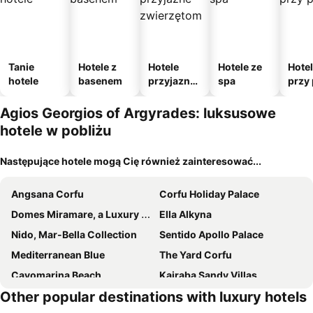
Tanie
Hotele z
Hotele
Hotele ze
Hote
hotele
basenem
przyjazne
spa
przy 
zwierzęto
m
Agios Georgios of Argyrades: luksusowe
hotele w pobliżu
Następujące hotele mogą Cię również zainteresować...
Angsana Corfu
Corfu Holiday Palace
Domes Miramare, a Luxury Collection Resort, Corfu
Ella Alkyna
Nido, Mar-Bella Collection
Sentido Apollo Palace
Mediterranean Blue
The Yard Corfu
Cavomarina Beach
Kairaba Sandy Villas
Other popular destinations with luxury hotels
The Olivar Suites
Palms and Spas Villas Retreat