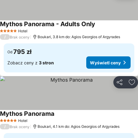
Mythos Panorama - Adults Only
Wyświetl ceny
Hotel
5 Kategoria
/
Boukari, 3.8 km do: Agios Georgios of Argyrades
Brak oceny
795 zł
Od
Zobacz ceny z
3 stron
Wyświetl ceny
Udostępni
Do
Mythos Panorama
Wyświetl ceny
Hotel
5 Kategoria
/
Boukari, 4.1 km do: Agios Georgios of Argyrades
Brak oceny