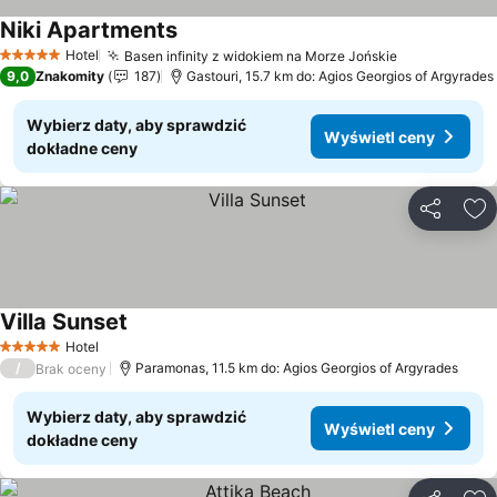
Niki Apartments
Wyświetl ceny
Hotel
Basen infinity z widokiem na Morze Jońskie
Wyświetl c
5 Kategoria
9,0
Znakomity
187
Gastouri, 15.7 km do: Agios Georgios of Argyrades
Wybierz daty, aby sprawdzić
Wyświetl ceny
dokładne ceny
Udostępni
Do
Villa Sunset
Wyświetl ceny
Hotel
5 Kategoria
/
Paramonas, 11.5 km do: Agios Georgios of Argyrades
Brak oceny
Wybierz daty, aby sprawdzić
Wyświetl ceny
dokładne ceny