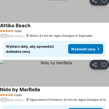
Udostępni
Do
Attika Beach
Wyświetl ceny
Hotel
5 Kategoria
/
Molos, 8.2 km do: Agios Georgios of Argyrades
Brak oceny
Wybierz daty, aby sprawdzić
Wyświetl ceny
dokładne ceny
Udostępni
Do
Nido by MarBella
Wyświetl ceny
Hotel
5 Kategoria
/
Agios Ioannis Peristeron, 9.2 km do: Agios Georgios of Arg
Brak oceny