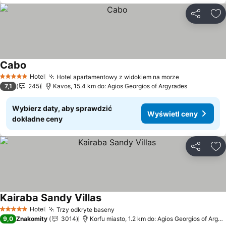
Udostępni
Do
Cabo
Wyświetl ceny
Hotel
Hotel apartamentowy z widokiem na morze
Wyświetl ce
5 Kategoria
7,1
245
Kavos, 15.4 km do: Agios Georgios of Argyrades
Wybierz daty, aby sprawdzić
Wyświetl ceny
dokładne ceny
Udostępni
Do
Kairaba Sandy Villas
Wyświetl ceny
Hotel
Trzy odkryte baseny
Wyświetl ceny
5 Kategoria
9,0
Znakomity
3014
Korfu miasto, 1.2 km do: Agios Georgios of Argyr