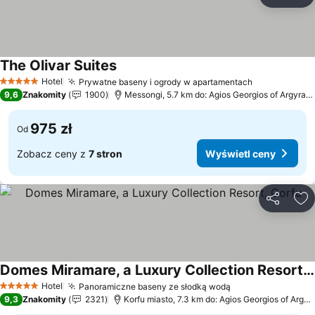
Udostępni
Do
The Olivar Suites
Wyświetl ceny
Hotel
Prywatne baseny i ogrody w apartamentach
Wyświetl c
5 Kategoria
9,6
Znakomity
1900
Messongi, 5.7 km do: Agios Georgios of Argyrad
975 zł
Od
Zobacz ceny z
7 stron
Wyświetl ceny
Udostępni
Do
Domes Miramare, a Luxury Collection Resort, Corfu
Wyświetl ceny
Hotel
Panoramiczne baseny ze słodką wodą
Wyświetl ceny
5 Kategoria
9,3
Znakomity
2321
Korfu miasto, 7.3 km do: Agios Georgios of Argyr