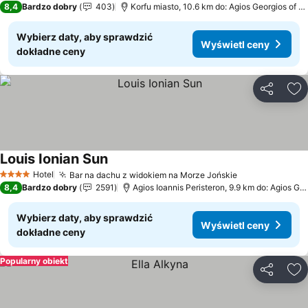
8,4
Bardzo dobry
403
Korfu miasto, 10.6 km do: Agios Georgios of A
Wybierz daty, aby sprawdzić
Wyświetl ceny
dokładne ceny
Udostępni
Do
Louis Ionian Sun
Wyświetl ceny
Hotel
Bar na dachu z widokiem na Morze Jońskie
Wyświetl cen
4 Kategoria
8,4
Bardzo dobry
2591
Agios Ioannis Peristeron, 9.9 km do: Agios Ge
Wybierz daty, aby sprawdzić
Wyświetl ceny
dokładne ceny
Popularny obiekt
Udostępni
Do