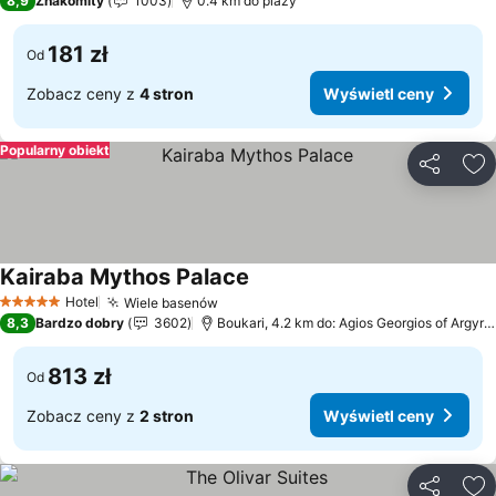
8,9
Znakomity
1003
0.4 km do plaży
181 zł
Od
Zobacz ceny z
4 stron
Wyświetl ceny
Popularny obiekt
Udostępni
Do
Kairaba Mythos Palace
Wyświetl ceny
Hotel
Wiele basenów
Wyświetl ceny
5 Kategoria
8,3
Bardzo dobry
3602
Boukari, 4.2 km do: Agios Georgios of Argyra
813 zł
Od
Zobacz ceny z
2 stron
Wyświetl ceny