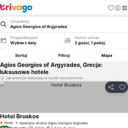
Ulubione
Zaloguj
Me
Cel podróży
Agios Georgios of Argyrades
Przyjazd/wyjazd
Goście i pokoje
Wybierz daty
2 gości, 1 pokój.
Sortuj
Filtruj
Mapa
Agios Georgios of Argyrades, Grecja:
luksusowe hotele
Jak prowizje wpływają na wyniki wyszukiwania
Udostępni
Do
Hotel Bruskos
Wyświetl ceny
Hotel
Spokojna okolica Agios Georgios Argirades
Wyświetl ceny
1 Kategoria