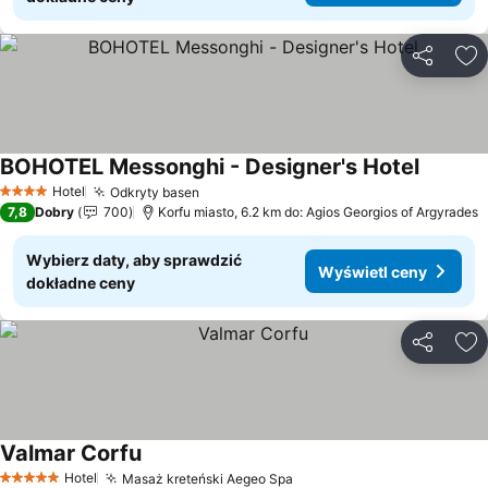
Udostępni
Do
BOHOTEL Messonghi - Designer's Hotel
Wyświet
Hotel
Odkryty basen
Wyświetl ceny
4 Kategoria
7,8
Dobry
700
Korfu miasto, 6.2 km do: Agios Georgios of Argyrades
Wybierz daty, aby sprawdzić
Wyświetl ceny
dokładne ceny
Udostępni
Do
Valmar Corfu
Wyświetl ceny
Hotel
Masaż kreteński Aegeo Spa
Wyświetl ceny
5 Kategoria