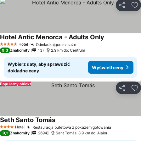
Udostępni
Do
Hotel Antic Menorca - Adults Only
Wyświetl ceny
Hotel
Odmładzające masaże
Wyświetl ceny
5 Kategoria
9,3
Znakomity
13
2.9 km do: Centrum
Wybierz daty, aby sprawdzić
Wyświetl ceny
dokładne ceny
Popularny obiekt
Udostępni
Do
Seth Santo Tomás
Wyświetl ceny
Hotel
Restauracja bufetowa z pokazem gotowania
Wyświetl ce
4 Kategoria
9,1
Znakomity
2694
Sant Tomás, 8.9 km do: Alaior