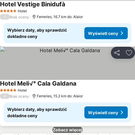
Hotel Vestige Binidufà
Wyświetl ceny
Hotel
5 Kategoria
/
Ferreries, 16.7 km do: Alaior
Brak oceny
Wybierz daty, aby sprawdzić
Wyświetl ceny
dokładne ceny
Udostępni
Do
Hotel Meli√° Cala Galdana
Wyświetl ceny
Hotel
5 Kategoria
/
Ferreries, 15.2 km do: Alaior
Brak oceny
Wybierz daty, aby sprawdzić
Wyświetl ceny
dokładne ceny
Zobacz więcej