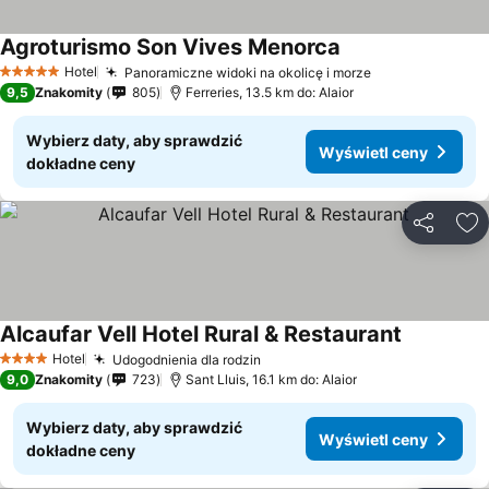
Agroturismo Son Vives Menorca
Wyświetl ceny
Hotel
Panoramiczne widoki na okolicę i morze
Wyświetl ceny
5 Kategoria
9,5
Znakomity
805
Ferreries, 13.5 km do: Alaior
Wybierz daty, aby sprawdzić
Wyświetl ceny
dokładne ceny
Udostępni
Do
Alcaufar Vell Hotel Rural & Restaurant
Wyświetl 
Hotel
Udogodnienia dla rodzin
Wyświetl ceny
4 Kategoria
9,0
Znakomity
723
Sant Lluis, 16.1 km do: Alaior
Wybierz daty, aby sprawdzić
Wyświetl ceny
dokładne ceny