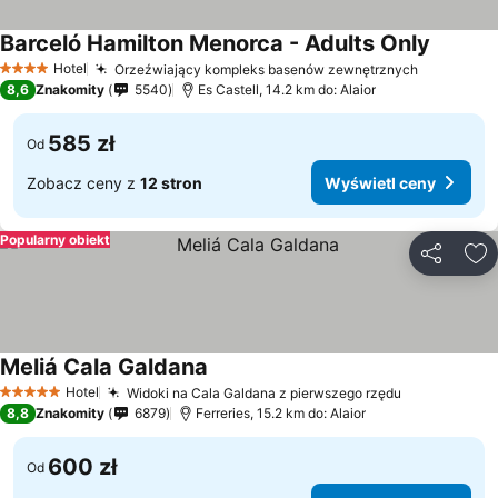
Barceló Hamilton Menorca - Adults Only
Wyświet
Hotel
Orzeźwiający kompleks basenów zewnętrznych
Wyświetl
4 Kategoria
8,6
Znakomity
5540
Es Castell, 14.2 km do: Alaior
585 zł
Od
Zobacz ceny z
12 stron
Wyświetl ceny
Popularny obiekt
Udostępni
Do
Meliá Cala Galdana
Wyświetl ceny
Hotel
Widoki na Cala Galdana z pierwszego rzędu
Wyświetl c
5 Kategoria
8,8
Znakomity
6879
Ferreries, 15.2 km do: Alaior
600 zł
Od