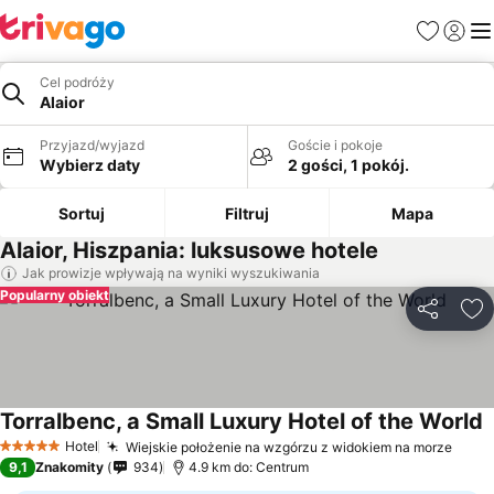
Ulubione
Zaloguj
Me
Cel podróży
Alaior
Przyjazd/wyjazd
Goście i pokoje
Wybierz daty
2 gości, 1 pokój.
Sortuj
Filtruj
Mapa
Alaior, Hiszpania: luksusowe hotele
Jak prowizje wpływają na wyniki wyszukiwania
Popularny obiekt
Udostępni
Do
Torralbenc, a Small Luxury Hotel of the World
W
Hotel
Wiejskie położenie na wzgórzu z widokiem na morze
Wyśw
5 Kategoria
9,1
Znakomity
934
4.9 km do: Centrum