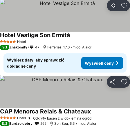
Udostępni
Do
Hotel Vestige Son Ermità
Wyświetl ceny
Hotel
5 Kategoria
9,1
Znakomity
47
Ferreries, 17.6 km do: Alaior
Wybierz daty, aby sprawdzić
Wyświetl ceny
dokładne ceny
Udostępni
Do
CAP Menorca Relais & Chateaux
Wyświetl ceny
Hotel
Odkryty basen z widokiem na ogród
Wyświetl ceny
5 Kategoria
8,2
Bardzo dobry
265
Son Bou, 6.6 km do: Alaior