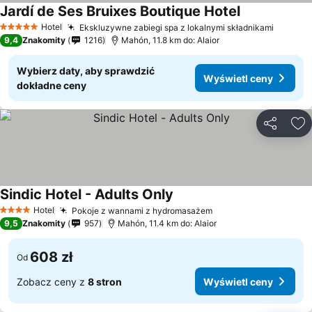
Jardí de Ses Bruixes Boutique Hotel
Wyświetl cen
Hotel
Ekskluzywne zabiegi spa z lokalnymi składnikami
Wyświe
5 Kategoria
9,4
Znakomity
1216
Mahón, 11.8 km do: Alaior
Wybierz daty, aby sprawdzić
Wyświetl ceny
dokładne ceny
Udostępni
Do
Sindic Hotel - Adults Only
Wyświetl ceny
Hotel
Pokoje z wannami z hydromasażem
Wyświetl ceny
4 Kategoria
9,5
Znakomity
957
Mahón, 11.4 km do: Alaior
608 zł
Od
Zobacz ceny z
8 stron
Wyświetl ceny