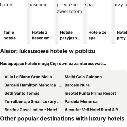
Tanie
Hotele z
Hotele
Hotele ze
Hote
hotele
basenem
przyjazne
spa
przy 
zwierzęto
m
Alaior: luksusowe hotele w pobliżu
Następujące hotele mogą Cię również zainteresować...
Villa Le Blanc Gran Meliá
Meliá Cala Galdana
Barceló Hamilton Menorca - Adults Only
Barcelo Nura
Seth Santo Tomás
Insotel Punta Prima Resort
Torralbenc, a Small Luxury Hotel of the World
Pardela Menorca
Bordoy Casa Ládico - Hotel Boutique Adults Only
Alcaufar Vell Hotel Rural & Restaurant
Other popular destinations with luxury hotels
Amagatay Menorca
Jardí de Ses Bruixes Boutique Hotel
Agroturismo Son Vives Menorca
Sindic Hotel - Adults Only