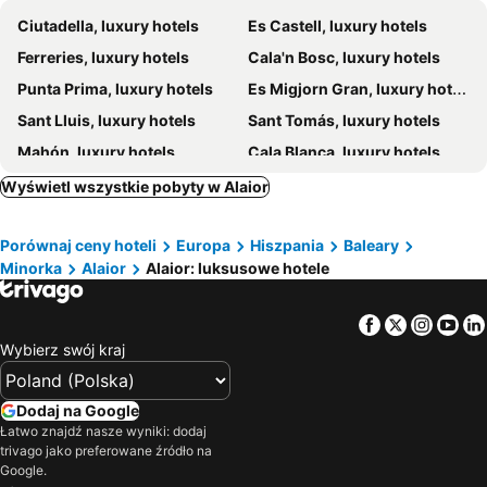
Ciutadella, luxury hotels
Es Castell, luxury hotels
CAP Menorca Relais & Chateaux
Ferreries, luxury hotels
Cala'n Bosc, luxury hotels
Punta Prima, luxury hotels
Es Migjorn Gran, luxury hotels
Sant Lluis, luxury hotels
Sant Tomás, luxury hotels
Mahón, luxury hotels
Cala Blanca, luxury hotels
Son Bou, luxury hotels
Son Xoriguer, luxury hotels
Wyświetl wszystkie pobyty w Alaior
Es Mercadal, luxury hotels
Porównaj ceny hoteli
Europa
Hiszpania
Baleary
Minorka
Alaior
Alaior: luksusowe hotele
Facebook
Twitter
Insta
Yo
Wybierz swój kraj
Dodaj na Google
Łatwo znajdź nasze wyniki: dodaj
trivago jako preferowane źródło na
Google.