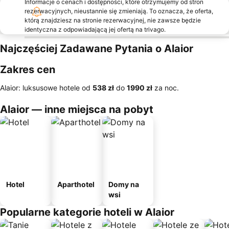
Informacje o cenach i dostępności, które otrzymujemy od stron
rezerwacyjnych, nieustannie się zmieniają. To oznacza, że oferta,
którą znajdziesz na stronie rezerwacyjnej, nie zawsze będzie
identyczna z odpowiadającą jej ofertą na trivago.
Najczęściej Zadawane Pytania o Alaior
Zakres cen
Alaior: luksusowe hotele od
‎538 zł
do
‎1990 zł
za noc.
Alaior — inne miejsca na pobyt
Hotel
Aparthotel
Domy na
wsi
Popularne kategorie hoteli w Alaior