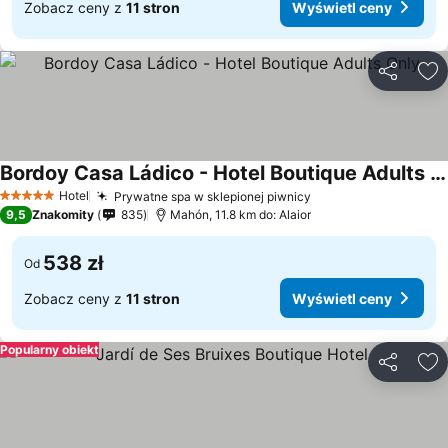
Zobacz ceny z
11 stron
Wyświetl ceny
Udostępni
Do
Bordoy Casa Ládico - Hotel Boutique Adults Only
Wyświetl ceny
Hotel
Prywatne spa w sklepionej piwnicy
Wyświetl ceny
5 Kategoria
9,5
Znakomity
835
Mahón, 11.8 km do: Alaior
538 zł
Od
Zobacz ceny z
11 stron
Wyświetl ceny
Popularny obiekt
Udostępni
Do