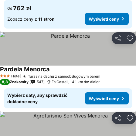
762 zł
Od
Zobacz ceny z
11 stron
Wyświetl ceny
Udostępni
Do
Pardela Menorca
Wyświetl ceny
Hotel
Taras na dachu z samoobsługowym barem
Wyświetl ceny
3 Kategoria
8,8
Znakomity
547
Es Castell, 14.1 km do: Alaior
Wybierz daty, aby sprawdzić
Wyświetl ceny
dokładne ceny
Udostępni
Do