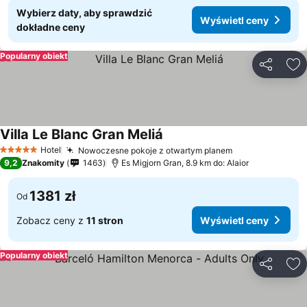
Wybierz daty, aby sprawdzić
Wyświetl ceny
dokładne ceny
Popularny obiekt
Udostępni
Do
Villa Le Blanc Gran Meliá
Wyświetl ceny
Hotel
Nowoczesne pokoje z otwartym planem
Wyświetl ceny
5 Kategoria
9,2
Znakomity
1463
Es Migjorn Gran, 8.9 km do: Alaior
1381 zł
Od
Zobacz ceny z
11 stron
Wyświetl ceny
Popularny obiekt
Udostępni
Do