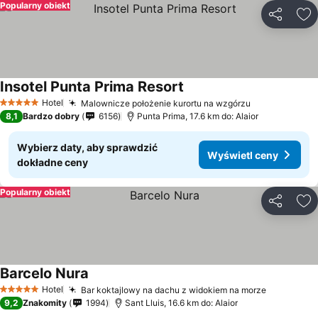
Popularny obiekt
Udostępni
Do
Insotel Punta Prima Resort
Wyświetl ceny
Hotel
Malownicze położenie kurortu na wzgórzu
Wyświetl ce
5 Kategoria
8,1
Bardzo dobry
6156
Punta Prima, 17.6 km do: Alaior
Wybierz daty, aby sprawdzić
Wyświetl ceny
dokładne ceny
Popularny obiekt
Udostępni
Do
Barcelo Nura
Wyświetl ceny
Hotel
Bar koktajlowy na dachu z widokiem na morze
Wyświetl
5 Kategoria
9,2
Znakomity
1994
Sant Lluis, 16.6 km do: Alaior