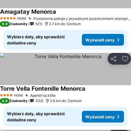
Amagatay Menorca
Wyświetl ceny
Hotel
Przestronne pokoje z prywatnymi przestrzeniami zewnętrznymi
5 Kategoria
9,0
Znakomity
521
2.7 km do: Centrum
Wybierz daty, aby sprawdzić
Wyświetl ceny
dokładne ceny
Udostępni
Do
Torre Vella Fontenille Menorca
Wyświetl ceny
Hotel
Aperitif na klifie
Wyświetl ceny
4 Kategoria
8,8
Znakomity
332
2.6 km do: Centrum
Wybierz daty, aby sprawdzić
Wyświetl ceny
dokładne ceny