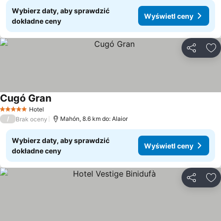
Wybierz daty, aby sprawdzić
Wyświetl ceny
dokładne ceny
Udostępni
Do
Cugó Gran
Wyświetl ceny
Hotel
5 Kategoria
/
Mahón, 8.6 km do: Alaior
Brak oceny
Wybierz daty, aby sprawdzić
Wyświetl ceny
dokładne ceny
Udostępni
Do