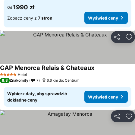
1990 zł
Od
Zobacz ceny z
7 stron
Wyświetl ceny
Udostępni
Do
CAP Menorca Relais & Chateaux
Wyświetl ceny
Hotel
5 Kategoria
8,8
Znakomity
7
6.6 km do: Centrum
Wybierz daty, aby sprawdzić
Wyświetl ceny
dokładne ceny
Udostępni
Do