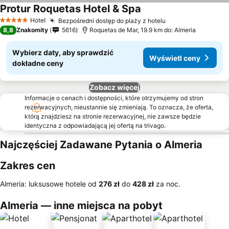
Protur Roquetas Hotel & Spa
Hotel
Bezpośredni dostęp do plaży z hotelu
5 Kategoria
8,8
Znakomity
5616
Roquetas de Mar, 19.9 km do: Almeria
Wybierz daty, aby sprawdzić
Wyświetl ceny
dokładne ceny
Zobacz więcej
Informacje o cenach i dostępności, które otrzymujemy od stron
rezerwacyjnych, nieustannie się zmieniają. To oznacza, że oferta,
którą znajdziesz na stronie rezerwacyjnej, nie zawsze będzie
identyczna z odpowiadającą jej ofertą na trivago.
Najczęściej Zadawane Pytania o Almeria
Zakres cen
Almeria: luksusowe hotele od
‎276 zł
do
‎428 zł
za noc.
Almeria — inne miejsca na pobyt