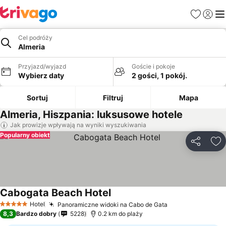
Ulubione
Zaloguj
Me
Cel podróży
Almeria
Przyjazd/wyjazd
Goście i pokoje
Wybierz daty
2 gości, 1 pokój.
Sortuj
Filtruj
Mapa
Almeria, Hiszpania: luksusowe hotele
Jak prowizje wpływają na wyniki wyszukiwania
Popularny obiekt
Udostępni
Do
Cabogata Beach Hotel
Hotel
Panoramiczne widoki na Cabo de Gata
5 Kategoria
8,3
Bardzo dobry
5228
0.2 km do plaży