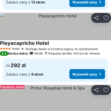
Zobacz ceny z
13 stron
Wyświetl ceny
Udostępni
Do
Playacapricho Hotel
Hotel
Rozległy basen w kształcie laguny ze zjeżdżalniami
4 Kategoria
8,2
Bardzo dobry
8428
Roquetas de Mar, 19.5 km do: Almeria
292 zł
Od
Zobacz ceny z
9 stron
Wyświetl ceny
Popularny obiekt
Udostępni
Do