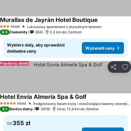
Murallas de Jayrán Hotel Boutique
Hotel
Luksusowy apartament z prywatnym tarasem
3 Kategoria
9,5
Znakomity
664
0.3 km do: Centrum
Wybierz daty, aby sprawdzić
Wyświetl ceny
dokładne ceny
Popularny obiekt
Udostępni
Do
Hotel Envía Almería Spa & Golf
Hotel
Podgrzewany basen kryty i orzeźwiające baseny zewnętrzne
5 Kategoria
8,1
Bardzo dobry
3618
Vícar, 13.9 km do: Almeria
355 zł
Od