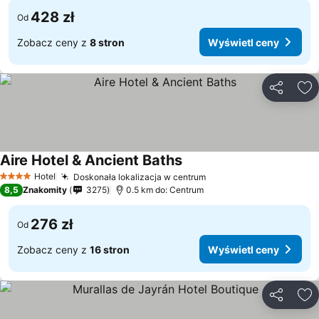
428 zł
Od
Zobacz ceny z
8 stron
Wyświetl ceny
Udostępni
Do
Aire Hotel & Ancient Baths
Hotel
Doskonała lokalizacja w centrum
4 Kategoria
8,5
Znakomity
3275
0.5 km do: Centrum
276 zł
Od
Zobacz ceny z
16 stron
Wyświetl ceny
Udostępni
Do