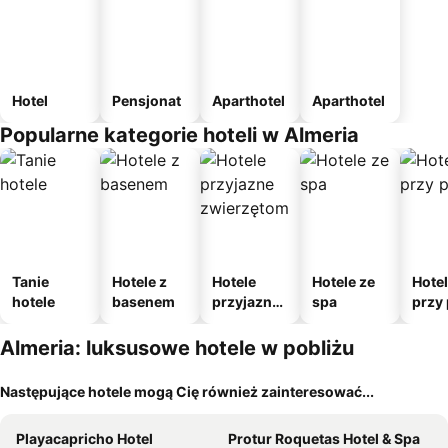
Hotel
Pensjonat
Aparthotel
Aparthotel
Popularne kategorie hoteli w Almeria
Tanie
Hotele z
Hotele
Hotele ze
Hote
hotele
basenem
przyjazne
spa
przy 
zwierzęto
m
Almeria: luksusowe hotele w pobliżu
Następujące hotele mogą Cię również zainteresować...
Playacapricho Hotel
Protur Roquetas Hotel & Spa