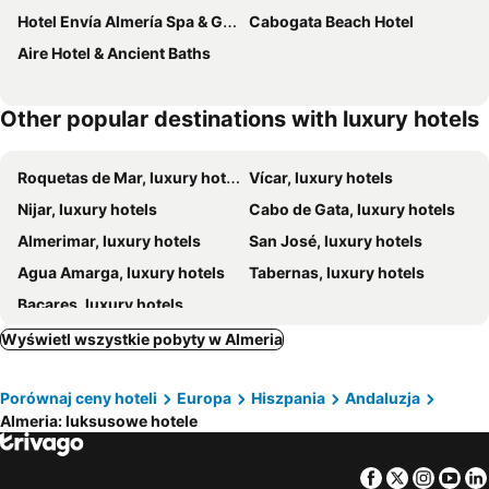
Hotel Envía Almería Spa & Golf
Cabogata Beach Hotel
Aire Hotel & Ancient Baths
Other popular destinations with luxury hotels
Roquetas de Mar, luxury hotels
Vícar, luxury hotels
Nijar, luxury hotels
Cabo de Gata, luxury hotels
Almerimar, luxury hotels
San José, luxury hotels
Agua Amarga, luxury hotels
Tabernas, luxury hotels
Bacares, luxury hotels
Wyświetl wszystkie pobyty w Almeria
Porównaj ceny hoteli
Europa
Hiszpania
Andaluzja
Almeria: luksusowe hotele
Facebook
Twitter
Insta
Yo