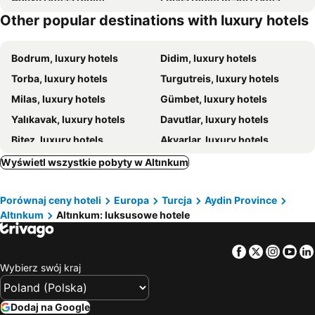
Other popular destinations with luxury hotels
Yacht Club
Akra Didim Resort & Spa
Bodrum, luxury hotels
Didim, luxury hotels
Torba, luxury hotels
Turgutreis, luxury hotels
Milas, luxury hotels
Gümbet, luxury hotels
Yalıkavak, luxury hotels
Davutlar, luxury hotels
Bitez, luxury hotels
Akyarlar, luxury hotels
Pythagorion, luxury hotels
Göltürkbükü, luxury hotels
Wyświetl wszystkie pobyty w Altınkum
Ortakent, luxury hotels
Söke, luxury hotels
Porównaj ceny hoteli
Europa
Turcja
Aydin Province
Gumusluk, luxury hotels
Posidonio, luxury hotels
Altınkum
Altınkum: luksusowe hotele
Agia Marina, luxury hotels
Masouri, luxury hotels
Bogazici, luxury hotels
Facebook
Twitter
Insta
Yo
Wybierz swój kraj
Dodaj na Google