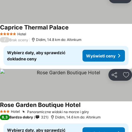
Udostępni
Do
Caprice Thermal Palace
Hotel
5 Kategoria
/
Didim, 14.8 km do: Altınkum
Brak oceny
Wybierz daty, aby sprawdzić
Wyświetl ceny
dokładne ceny
Udostępni
Do
Rose Garden Boutique Hotel
Hotel
Panoramiczne widoki na morze i góry
3 Kategoria
8,3
Bardzo dobry
321
Didim, 14.6 km do: Altınkum
Wybierz daty, aby sprawdzić