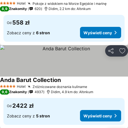
Hotel
Pokoje z widokiem na Morze Egejskie i marinę
5 Kategoria
8,9
Znakomity
620
Didim, 2.2 km do: Altınkum
558 zł
Od
Zobacz ceny z
6 stron
Wyświetl ceny
Udostępni
Do
Anda Barut Collection
Hotel
Zróżnicowane doznania kulinarne
5 Kategoria
9,6
Znakomity
4937
Didim, 4.9 km do: Altınkum
2422 zł
Od
Zobacz ceny z
5 stron
Wyświetl ceny