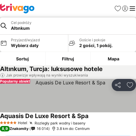
Ulubione
Zaloguj
Me
Cel podróży
Altınkum
Przyjazd/wyjazd
Goście i pokoje
Wybierz daty
2 gości, 1 pokój.
Sortuj
Filtruj
Mapa
Altınkum, Turcja: luksusowe hotele
Jak prowizje wpływają na wyniki wyszukiwania
Popularny obiekt
Udostępni
Do
Aquasis De Luxe Resort & Spa
Hotel
Rozległy park wodny i baseny
5 Kategoria
8,9
Znakomity
16 014
3.8 km do: Centrum