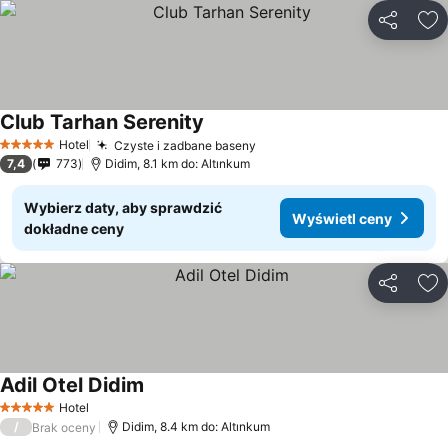
Udostępni
Do
Club Tarhan Serenity
Hotel
Czyste i zadbane baseny
5 Kategoria
7,4
773
Didim, 8.1 km do: Altınkum
Wybierz daty, aby sprawdzić
Wyświetl ceny
dokładne ceny
Udostępni
Do
Adil Otel Didim
Hotel
5 Kategoria
/
Didim, 8.4 km do: Altınkum
Brak oceny