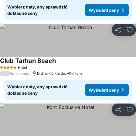
Wybierz daty, aby sprawdzić
Wyświetl ceny
dokładne ceny
Udostępni
Do
Club Tarhan Beach
Hotel
5 Kategoria
/
Didim, 7.0 km do: Altınkum
Brak oceny
Wybierz daty, aby sprawdzić
Wyświetl ceny
dokładne ceny
Udostępni
Do