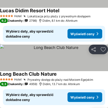
Lucas Didim Resort Hotel
Hotel
Lokalizacja przy plaży z prywatnym dostępem
5 Kategoria
9,2
Znakomity
2798
Didim, 8.1 km do: Altınkum
Wybierz daty, aby sprawdzić
Wyświetl ceny
dokładne ceny
Udostępni
Do
Long Beach Club Nature
Hotel
Prywatny dostęp do plaży nad Morzem Egejskim
5 Kategoria
9,3
Znakomity
4959
Didim, 13.7 km do: Altınkum
Wybierz daty, aby sprawdzić
Wyświetl ceny
dokładne ceny