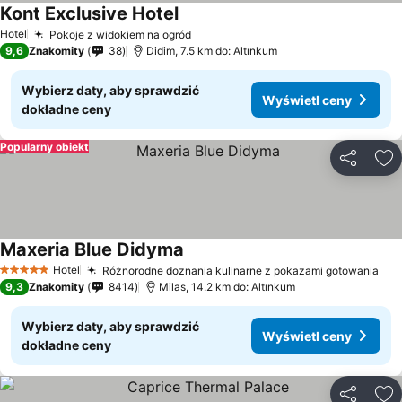
Kont Exclusive Hotel
Hotel
Pokoje z widokiem na ogród
9,6
Znakomity
38
Didim, 7.5 km do: Altınkum
Wybierz daty, aby sprawdzić
Wyświetl ceny
dokładne ceny
Popularny obiekt
Udostępni
Do
Maxeria Blue Didyma
Hotel
Różnorodne doznania kulinarne z pokazami gotowania
5 Kategoria
9,3
Znakomity
8414
Milas, 14.2 km do: Altınkum
Wybierz daty, aby sprawdzić
Wyświetl ceny
dokładne ceny