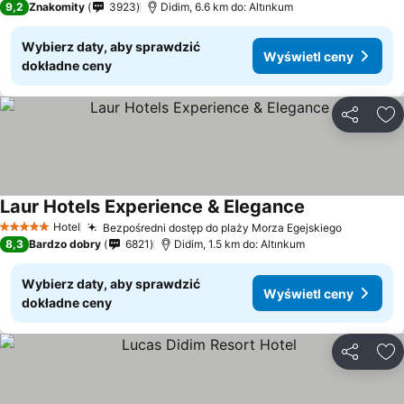
9,2
Znakomity
3923
Didim, 6.6 km do: Altınkum
Wybierz daty, aby sprawdzić
Wyświetl ceny
dokładne ceny
Udostępni
Do
Laur Hotels Experience & Elegance
Hotel
Bezpośredni dostęp do plaży Morza Egejskiego
5 Kategoria
8,3
Bardzo dobry
6821
Didim, 1.5 km do: Altınkum
Wybierz daty, aby sprawdzić
Wyświetl ceny
dokładne ceny
Udostępni
Do