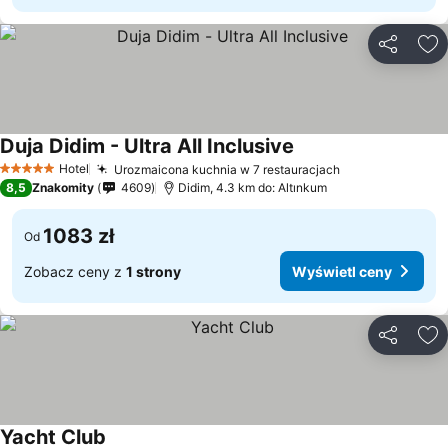
Udostępni
Do
Duja Didim - Ultra All Inclusive
Hotel
Urozmaicona kuchnia w 7 restauracjach
5 Kategoria
8,5
Znakomity
4609
Didim, 4.3 km do: Altınkum
1083 zł
Od
Zobacz ceny z
1 strony
Wyświetl ceny
Udostępni
Do
Yacht Club