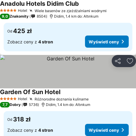
Anadolu Hotels Didim Club
Hotel
Wiele basenów ze zjeżdżalniami wodnymi
5 Kategoria
9,0
Znakomity
8504
Didim, 1.4 km do: Altınkum
425 zł
Od
Zobacz ceny z
4 stron
Wyświetl ceny
Udostępni
Do
Garden Of Sun Hotel
Hotel
Różnorodne doznania kulinarne
5 Kategoria
7,7
Dobry
5736
Didim, 1.4 km do: Altınkum
318 zł
Od
Zobacz ceny z
4 stron
Wyświetl ceny