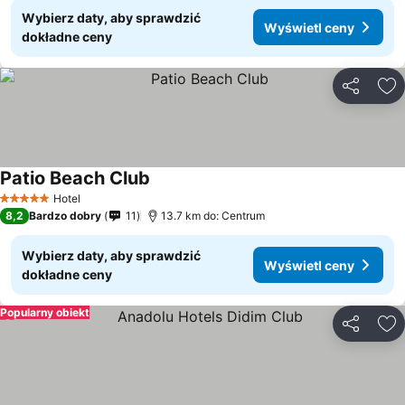
Wybierz daty, aby sprawdzić
Wyświetl ceny
dokładne ceny
Udostępni
Do
Patio Beach Club
Hotel
5 Kategoria
8,2
Bardzo dobry
11
13.7 km do: Centrum
Wybierz daty, aby sprawdzić
Wyświetl ceny
dokładne ceny
Popularny obiekt
Udostępni
Do