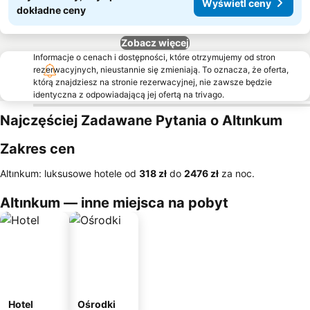
Wyświetl ceny
dokładne ceny
Zobacz więcej
Informacje o cenach i dostępności, które otrzymujemy od stron
rezerwacyjnych, nieustannie się zmieniają. To oznacza, że oferta,
którą znajdziesz na stronie rezerwacyjnej, nie zawsze będzie
identyczna z odpowiadającą jej ofertą na trivago.
Najczęściej Zadawane Pytania o Altınkum
Zakres cen
Altınkum: luksusowe hotele od
‎318 zł
do
‎2476 zł
za noc.
Altınkum — inne miejsca na pobyt
Hotel
Ośrodki