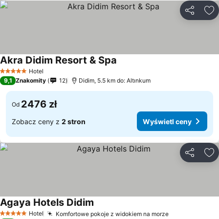
Udostępni
Do
Akra Didim Resort & Spa
Hotel
5 Kategoria
9,1
Znakomity
12
Didim, 5.5 km do: Altınkum
2476 zł
Od
Zobacz ceny z
2 stron
Wyświetl ceny
Udostępni
Do
Agaya Hotels Didim
Hotel
Komfortowe pokoje z widokiem na morze
5 Kategoria