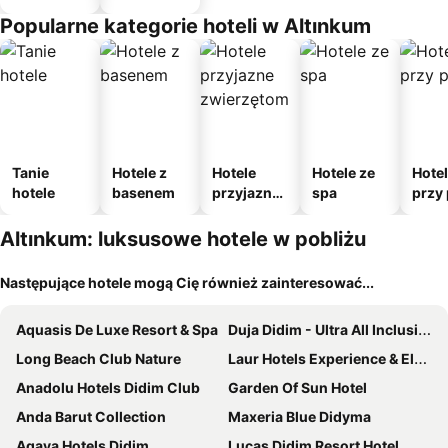
Popularne kategorie hoteli w Altınkum
Tanie
Hotele z
Hotele
Hotele ze
Hote
hotele
basenem
przyjazne
spa
przy 
zwierzęto
m
Altınkum: luksusowe hotele w pobliżu
Następujące hotele mogą Cię również zainteresować...
Aquasis De Luxe Resort & Spa
Duja Didim - Ultra All Inclusive
Long Beach Club Nature
Laur Hotels Experience & Elegance
Anadolu Hotels Didim Club
Garden Of Sun Hotel
Anda Barut Collection
Maxeria Blue Didyma
Agaya Hotels Didim
Lucas Didim Resort Hotel