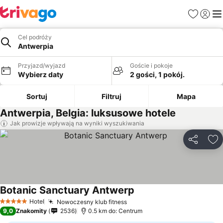
Ulubione
Zaloguj
Me
Cel podróży
Antwerpia
Przyjazd/wyjazd
Goście i pokoje
Wybierz daty
2 gości, 1 pokój.
Sortuj
Filtruj
Mapa
Antwerpia, Belgia: luksusowe hotele
Jak prowizje wpływają na wyniki wyszukiwania
Udostępni
Do
Botanic Sanctuary Antwerp
Hotel
Nowoczesny klub fitness
5 Kategoria
9,0
Znakomity
2536
0.5 km do: Centrum