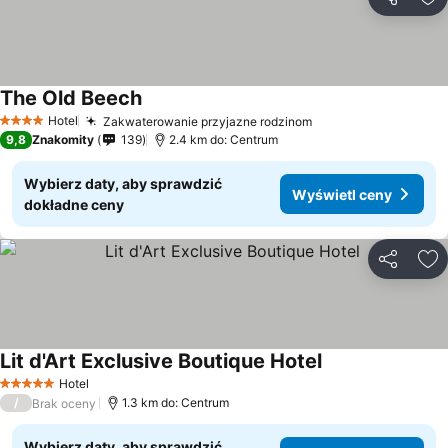
Udostępni
Do
The Old Beech
Hotel
Zakwaterowanie przyjazne rodzinom
4 Kategoria
9,8
Znakomity
139
2.4 km do: Centrum
Wybierz daty, aby sprawdzić
Wyświetl ceny
dokładne ceny
Udostępni
Do
Lit d'Art Exclusive Boutique Hotel
Hotel
5 Kategoria
/
1.3 km do: Centrum
Brak oceny
Wybierz daty, aby sprawdzić