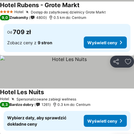
Hotel Rubens - Grote Markt
Hotel
Dostęp do zabytkowej dzielnicy Grote Markt
4 Kategoria
9,0
Znakomity
4800
0.5 km do: Centrum
709 zł
Od
Zobacz ceny z
9 stron
Wyświetl ceny
Udostępni
Do
Hotel Les Nuits
Hotel
Spersonalizowane zabiegi wellness
8,3
Bardzo dobry
1261
0.3 km do: Centrum
Wybierz daty, aby sprawdzić
Wyświetl ceny
dokładne ceny