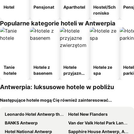
Hotel
Pensjonat
Aparthotel
Hostel/Sch
Pens
ronisko
Popularne kategorie hoteli w Antwerpia
Tanie
Hotele z
Hotele
Hotele ze
Hotel
hotele
basenem
przyjazne
spa
park
zwierzęto
m
m
Antwerpia: luksusowe hotele w pobliżu
Następujące hotele mogą Cię również zainteresować...
Leonardo Hotel Antwerp the Plaza
Hotel New Flanders
BANKS Antwerp
Van der Valk Hotel Park Lane Antwerpen
Hotel National Antwerp
Sapphire House Antwerp, Autograph Collection