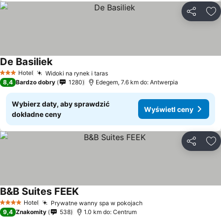
Udostępni
Do
De Basiliek
Hotel
Widoki na rynek i taras
3 Kategoria
8,4
Bardzo dobry
1280
Edegem, 7.6 km do: Antwerpia
Wybierz daty, aby sprawdzić
Wyświetl ceny
dokładne ceny
Udostępni
Do
B&B Suites FEEK
Hotel
Prywatne wanny spa w pokojach
4 Kategoria
9,4
Znakomity
538
1.0 km do: Centrum