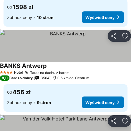
1598 zł
Od
Zobacz ceny z
10 stron
Wyświetl ceny
Udostępni
Do
BANKS Antwerp
Hotel
Taras na dachu z barem
4 Kategoria
8,0
Bardzo dobry
3564
0.5 km do: Centrum
456 zł
Od
Zobacz ceny z
9 stron
Wyświetl ceny
Udostępni
Do