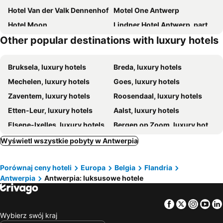
Hotel Van der Valk Dennenhof
Motel One Antwerp
Hotel Moon
Lindner Hotel Antwerp, part of JdV by Hyatt
Other popular destinations with luxury hotels
Rock Lobster City Lodge
B&B Kava
Bruksela, luxury hotels
Breda, luxury hotels
Mechelen, luxury hotels
Goes, luxury hotels
Zaventem, luxury hotels
Roosendaal, luxury hotels
Etten-Leur, luxury hotels
Aalst, luxury hotels
Elsene-Ixelles, luxury hotels
Bergen op Zoom, luxury hotels
Saint-Josse-ten-Noode, luxury hotels
Brasschaat, luxury hotels
Wyświetl wszystkie pobyty w Antwerpia
Hulst, luxury hotels
Turnhout, luxury hotels
Porównaj ceny hoteli
Europa
Belgia
Flandria
Tholen, luxury hotels
Kasterlee, luxury hotels
Antwerpia
Antwerpia: luksusowe hotele
Sint-Niklaas, luxury hotels
Lokeren, luxury hotels
Woluwe-Saint-Pierre, luxury hotels
Laakdal, luxury hotels
Facebook
Twitter
Insta
Yo
Huldenberg, luxury hotels
Stabroek, luxury hotels
Wybierz swój kraj