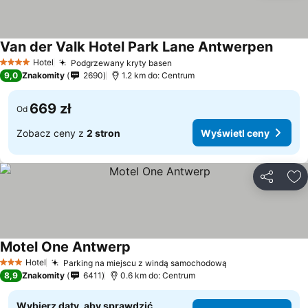
Van der Valk Hotel Park Lane Antwerpen
Hotel
Podgrzewany kryty basen
4 Kategoria
9,0
Znakomity
2690
1.2 km do: Centrum
669 zł
Od
Zobacz ceny z
2 stron
Wyświetl ceny
Udostępni
Do
Motel One Antwerp
Hotel
Parking na miejscu z windą samochodową
3 Kategoria
8,9
Znakomity
6411
0.6 km do: Centrum
Wybierz daty, aby sprawdzić