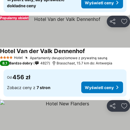
Wyświetl ceny
dokładne ceny
Popularny obiekt
Udostępni
Do
Hotel Van der Valk Dennenhof
Hotel
Apartamenty dwupoziomowe z prywatną sauną
4 Kategoria
8,1
Bardzo dobry
4827
Brasschaat, 15.7 km do: Antwerpia
456 zł
Od
Zobacz ceny z
7 stron
Wyświetl ceny
Udostępni
Do