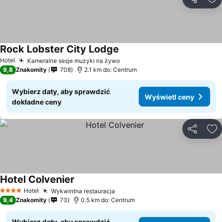
Udostępni
Do
Rock Lobster City Lodge
Hotel
Kameralne sesje muzyki na żywo
9,8
Znakomity
708
2.1 km do: Centrum
Wybierz daty, aby sprawdzić
Wyświetl ceny
dokładne ceny
Udostępni
Do
Hotel Colvenier
Hotel
Wykwintna restauracja
4 Kategoria
9,4
Znakomity
73
0.5 km do: Centrum
Wybierz daty, aby sprawdzić