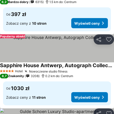
8,2
Bardzo dobry
6315
1.5 km do: Centrum
397 zł
Od
Zobacz ceny z
10 stron
Wyświetl ceny
Popularny obiekt
Udostępni
Do
Sapphire House Antwerp, Autograph Collection
Hotel
Nowoczesne studio fitness
5 Kategoria
8,7
Znakomity
3208
0.2 km do: Centrum
1030 zł
Od
Zobacz ceny z
11 stron
Wyświetl ceny