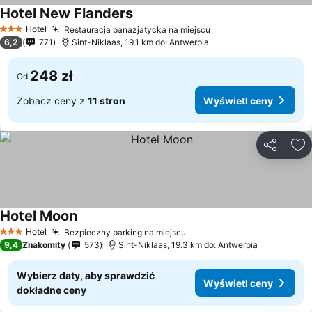
Hotel New Flanders
Hotel
Restauracja panazjatycka na miejscu
3 Kategoria
6,2
771
Sint-Niklaas, 19.1 km do: Antwerpia
248 zł
Od
Zobacz ceny z
11 stron
Wyświetl ceny
Udostępni
Do
Hotel Moon
Hotel
Bezpieczny parking na miejscu
3 Kategoria
9,4
Znakomity
573
Sint-Niklaas, 19.3 km do: Antwerpia
Wybierz daty, aby sprawdzić
Wyświetl ceny
dokładne ceny