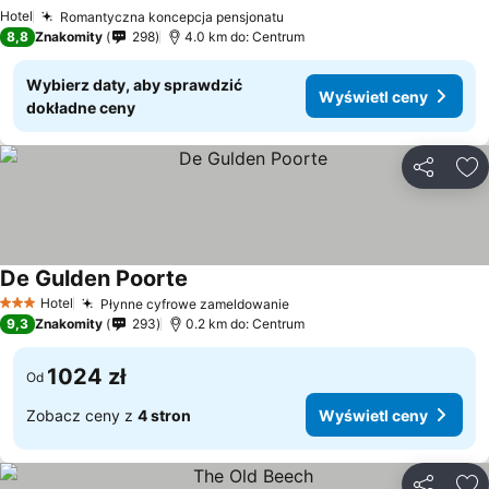
Hotel
Romantyczna koncepcja pensjonatu
8,8
Znakomity
298
4.0 km do: Centrum
Wybierz daty, aby sprawdzić
Wyświetl ceny
dokładne ceny
Udostępni
Do
De Gulden Poorte
Hotel
Płynne cyfrowe zameldowanie
3 Kategoria
9,3
Znakomity
293
0.2 km do: Centrum
1024 zł
Od
Zobacz ceny z
4 stron
Wyświetl ceny