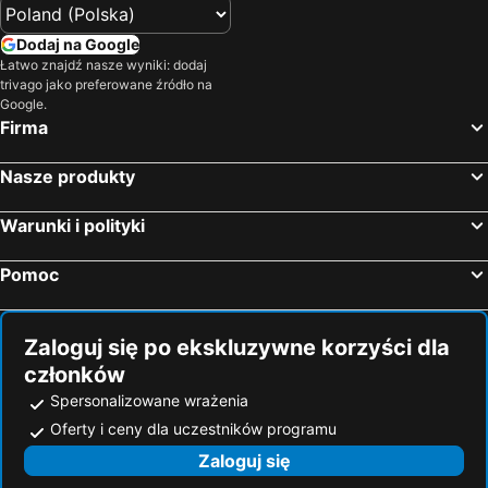
Dendermonde, luxury hotels
Chaam, luxury hotels
Beveren, luxury hotels
Herentals, luxury hotels
Dodaj na Google
Łatwo znajdź nasze wyniki: dodaj
Sint Philipsland, luxury hotels
Geel, luxury hotels
trivago jako preferowane źródło na
Londerzeel, luxury hotels
Grobbendonk, luxury hotels
Google.
Firma
Wetteren, luxury hotels
Axel, luxury hotels
Ravels, luxury hotels
Edegem, luxury hotels
Nasze produkty
Lier, luxury hotels
Terneuzen, luxury hotels
Warunki i polityki
Hoek, luxury hotels
Retie, luxury hotels
Bertem, luxury hotels
Aarschot, luxury hotels
Pomoc
Steenokkerzeel, luxury hotels
Waasmunster, luxury hotels
Wouwse Plantage, luxury hotels
Oudenbosch, luxury hotels
Zaloguj się po ekskluzywne korzyści dla
członków
Spersonalizowane wrażenia
Oferty i ceny dla uczestników programu
Zaloguj się