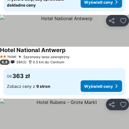
Wyświetl ceny
dokładne ceny
Udostępni
Do
Hotel National Antwerp
Hotel
Sezonowy taras zewnętrzny
2 Kategoria
6,8
3843
0.5 km do: Centrum
363 zł
Od
Zobacz ceny z
9 stron
Wyświetl ceny
Udostępni
Do