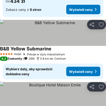
434 zł
Od
Zobacz ceny z
6 stron
Wyświetl ceny
Udostępni
Do
B&B Yellow Submarine
Hotel
Pokoje w stylu industrialnym
5 Kategoria
9,2
Znakomity
269
0.8 km do: Centrum
Wybierz daty, aby sprawdzić
Wyświetl ceny
dokładne ceny
Udostępni
Do