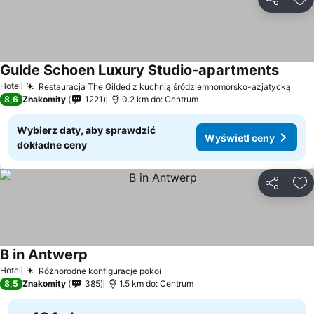
Udostępni
Do
Gulde Schoen Luxury Studio-apartments
Hotel
Restauracja The Gilded z kuchnią śródziemnomorsko-azjatycką
8,6
Znakomity
1221
0.2 km do: Centrum
Wybierz daty, aby sprawdzić
Wyświetl ceny
dokładne ceny
Udostępni
Do
B in Antwerp
Hotel
Różnorodne konfiguracje pokoi
8,5
Znakomity
385
1.5 km do: Centrum