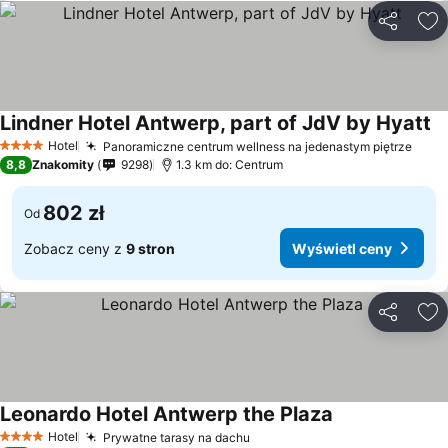
Udostępni
Do
Lindner Hotel Antwerp, part of JdV by Hyatt
Hotel
Panoramiczne centrum wellness na jedenastym piętrze
4 Kategoria
8,8
Znakomity
9298
1.3 km do: Centrum
802 zł
Od
Zobacz ceny z
9 stron
Wyświetl ceny
Udostępni
Do
Leonardo Hotel Antwerp the Plaza
Hotel
Prywatne tarasy na dachu
4 Kategoria