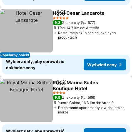
Hotel Cesar Lanzarote
Udostępnij
Dodaj do ulubionych
5 Kategoria
9,2
Znakomity
577
Tías, 14.7 km do: Arrecife
Restauracja skupiona na lokalnych
produktach
Popularny obiekt
Wybierz daty, aby sprawdzić
Wyświetl ceny
dokładne ceny
Royal Marina Suites
Udostępnij
Dodaj do ulubionych
Boutique Hotel
4 Kategoria
9,5
Znakomity
586
Puerto Calero, 16.3 km do: Arrecife
Przestronne apartamenty z widokiem na
morze
Wybierz daty, aby sprawdzić