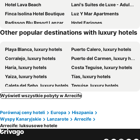
Hotel Lava Beach
Lani's Suites de Luxe - Adults Only
Finca Isolina Hotel Boutique
Luz Y Mar Apartments
Radisson Blu Resort Lanzarote
Hotel Fariones
Other popular destinations with luxury hotels
Villa VIK - Hotel Boutique
Las Caletas Village Costa Teguise
Royal Marina Suites Boutique Hotel
Playa Blanca, luxury hotels
Puerto Calero, luxury hotels
Corralejo, luxury hotels
Puerto del Carmen, luxury hotels
Haría, luxury hotels
Costa Teguise, luxury hotels
Yaiza, luxury hotels
Tías, luxury hotels
Caleta del Sebo, luxury hotels
Teguise, luxury hotels
Tinajo, luxury hotels
El Golfo, luxury hotels
Wyświetl wszystkie pobyty w Arrecife
Asomada, luxury hotels
Porównaj ceny hoteli
Europa
Hiszpania
Wyspy Kanaryjskie
Lanzarote
Arrecife
Arrecife: luksusowe hotele