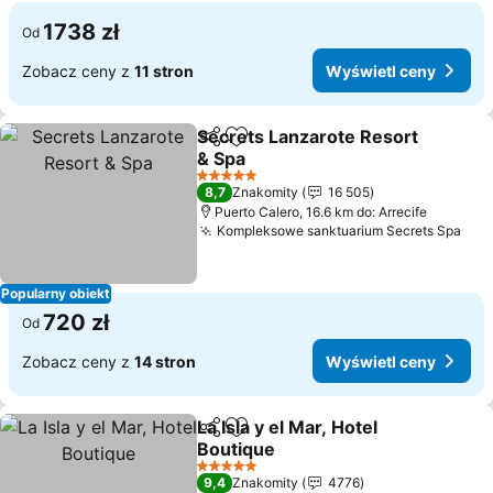
1738 zł
Od
Zobacz ceny z
11 stron
Wyświetl ceny
Secrets Lanzarote Resort
Udostępnij
Dodaj do ulubionych
& Spa
5 Kategoria
8,7
Znakomity
16 505
Puerto Calero, 16.6 km do: Arrecife
Kompleksowe sanktuarium Secrets Spa
Popularny obiekt
720 zł
Od
Zobacz ceny z
14 stron
Wyświetl ceny
La Isla y el Mar, Hotel
Udostępnij
Dodaj do ulubionych
Boutique
5 Kategoria
9,4
Znakomity
4776