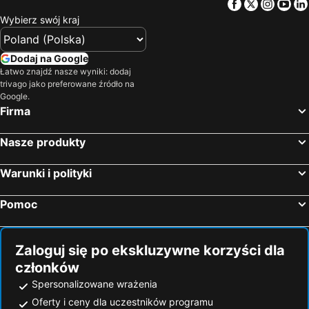
Facebook
Twitter
Insta
Yo
Wybierz swój kraj
Dodaj na Google
Łatwo znajdź nasze wyniki: dodaj
trivago jako preferowane źródło na
Google.
Firma
Nasze produkty
Warunki i polityki
Pomoc
Zaloguj się po ekskluzywne korzyści dla
członków
Spersonalizowane wrażenia
Oferty i ceny dla uczestników programu