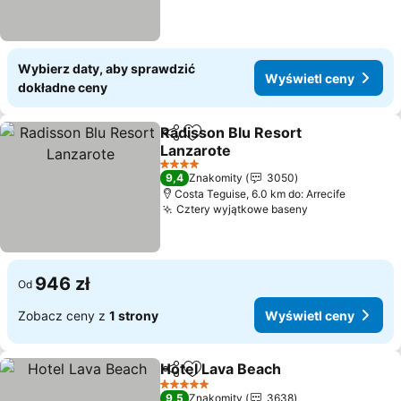
Wybierz daty, aby sprawdzić
Wyświetl ceny
dokładne ceny
Radisson Blu Resort
Udostępnij
Dodaj do ulubionych
Lanzarote
4 Kategoria
9,4
Znakomity
3050
Costa Teguise, 6.0 km do: Arrecife
Cztery wyjątkowe baseny
946 zł
Od
Zobacz ceny z
1 strony
Wyświetl ceny
Hotel Lava Beach
Udostępnij
Dodaj do ulubionych
5 Kategoria
9,5
Znakomity
3638