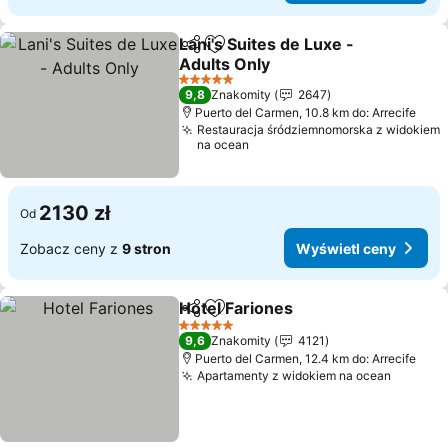
Lani's Suites de Luxe -
Udostępnij
Dodaj do ulubionych
Adults Only
5 Kategoria
9,8
Znakomity
2647
Puerto del Carmen, 10.8 km do: Arrecife
Restauracja śródziemnomorska z widokiem
na ocean
2130 zł
Od
Zobacz ceny z
9 stron
Wyświetl ceny
Hotel Fariones
Udostępnij
Dodaj do ulubionych
5 Kategoria
9,6
Znakomity
4121
Puerto del Carmen, 12.4 km do: Arrecife
Apartamenty z widokiem na ocean