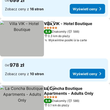
699 zł
Od
Zobacz ceny z
16 stron
Wyświetl ceny
Villa VIK - Hotel Boutique
Udostępnij
Dodaj do ulubionych
5 Kategoria
8,8
Znakomity
566
0.3 km do plaży
Wykwintne posiłki à la carte
978 zł
Od
Zobacz ceny z
10 stron
Wyświetl ceny
La Concha Boutique
Udostępnij
Dodaj do ulubionych
Apartments - Adults Only
5 Kategoria
9,6
Znakomity
586
0.1 km do plaży