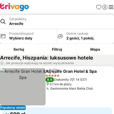
Ulubione
Zaloguj
Me
Cel podróży
Arrecife
Przyjazd/wyjazd
Goście i pokoje
Wybierz daty
2 gości, 1 pokój.
Sortuj
Filtruj
Mapa
Arrecife, Hiszpania: luksusowe hotele
Jak prowizje wpływają na wyniki wyszukiwania
Arrecife Gran Hotel & Spa
Udostępnij
Dodaj do ulubionych
5 Kategoria
8,9
Znakomity
14 537
0.1 km do plaży
Gastronomia Alarz Bahia Club
Popularny obiekt