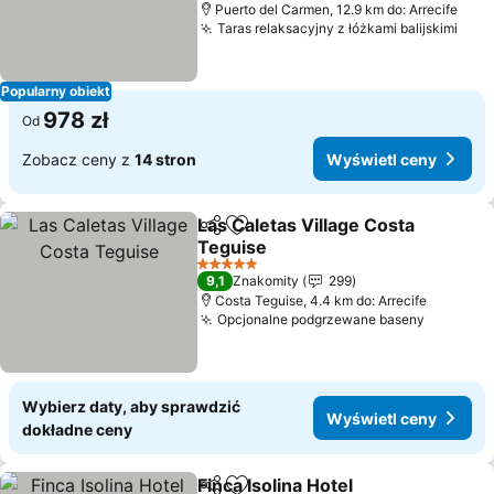
Puerto del Carmen, 12.9 km do: Arrecife
Taras relaksacyjny z łóżkami balijskimi
Popularny obiekt
978 zł
Od
Zobacz ceny z
14 stron
Wyświetl ceny
Las Caletas Village Costa
Udostępnij
Dodaj do ulubionych
Teguise
5 Kategoria
9,1
Znakomity
299
Costa Teguise, 4.4 km do: Arrecife
Opcjonalne podgrzewane baseny
Wybierz daty, aby sprawdzić
Wyświetl ceny
dokładne ceny
Finca Isolina Hotel