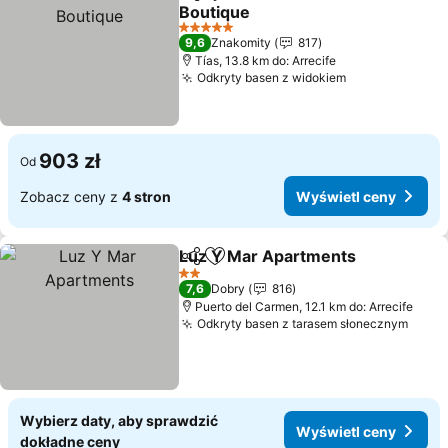
Udostępnij
Dodaj do ulubionych
Boutique
5 Kategoria
9,6
Znakomity
817
Tías, 13.8 km do: Arrecife
Odkryty basen z widokiem
903 zł
Od
Zobacz ceny z
4 stron
Wyświetl ceny
Luz Y Mar Apartments
Udostępnij
Dodaj do ulubionych
2 Kategoria
7,6
Dobry
816
Puerto del Carmen, 12.1 km do: Arrecife
Odkryty basen z tarasem słonecznym
Wybierz daty, aby sprawdzić
Wyświetl ceny
dokładne ceny