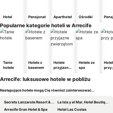
Hotel
Pensjonat
Aparthotel
Ośrodki
Pens
Popularne kategorie hoteli w Arrecife
Tanie
Hotele z
Hotele
Hotele ze
Hote
hotele
basenem
przyjazne
spa
przy 
zwierzęto
m
Arrecife: luksusowe hotele w pobliżu
Następujące hotele mogą Cię również zainteresować...
Secrets Lanzarote Resort & Spa
La Isla y el Mar, Hotel Boutique
Arrecife Gran Hotel & Spa
Hotel Las Costas