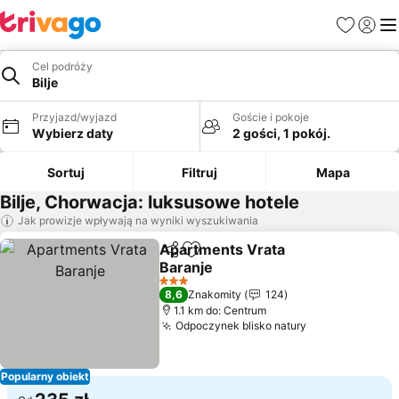
Ulubione
Zaloguj
Me
Cel podróży
Bilje
Przyjazd/wyjazd
Goście i pokoje
Wybierz daty
2 gości, 1 pokój.
Sortuj
Filtruj
Mapa
Bilje, Chorwacja: luksusowe hotele
Jak prowizje wpływają na wyniki wyszukiwania
Apartments Vrata
Udostępnij
Dodaj do ulubionych
Baranje
3 Kategoria
8,6
Znakomity
124
1.1 km do: Centrum
Odpoczynek blisko natury
Popularny obiekt