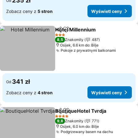
235 zł
Od
Zobacz ceny z
5 stron
Wyświetl ceny
Hotel Millennium
Udostępnij
Dodaj do ulubionych
3 Kategoria
8,5
Znakomity
487
Osijek, 6.6 km do: Bilje
Pokoje z prywatnymi balkonami
341 zł
Od
Zobacz ceny z
4 stron
Wyświetl ceny
BoutiqueHotel Tvrdja
Udostępnij
Dodaj do ulubionych
4 Kategoria
9,8
Znakomity
771
Osijek, 6.0 km do: Bilje
Podgrzewany basen na dachu