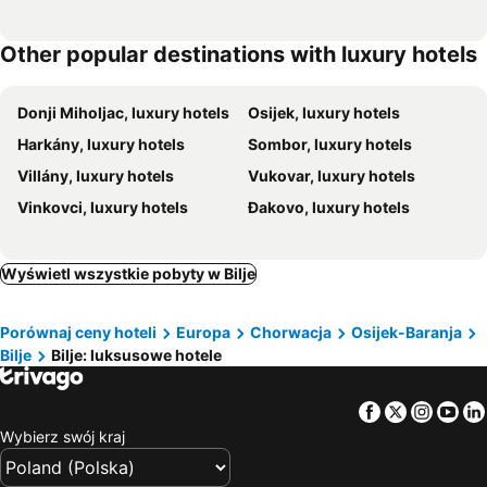
Other popular destinations with luxury hotels
Donji Miholjac, luxury hotels
Osijek, luxury hotels
Harkány, luxury hotels
Sombor, luxury hotels
Villány, luxury hotels
Vukovar, luxury hotels
Vinkovci, luxury hotels
Đakovo, luxury hotels
Wyświetl wszystkie pobyty w Bilje
Porównaj ceny hoteli
Europa
Chorwacja
Osijek-Baranja
Bilje
Bilje: luksusowe hotele
Facebook
Twitter
Insta
Yo
Wybierz swój kraj