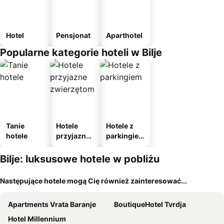
Hotel
Pensjonat
Aparthotel
Popularne kategorie hoteli w Bilje
Tanie
Hotele
Hotele z
hotele
przyjazne
parkingie
zwierzęto
m
m
Bilje: luksusowe hotele w pobliżu
Następujące hotele mogą Cię również zainteresować...
Apartments Vrata Baranje
BoutiqueHotel Tvrdja
Hotel Millennium