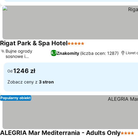
Rigat Park & Spa Hotel
5 Kategoria
Bujne ogrody
Znakomity
(liczba ocen: 1287)
8,7
Lloret 
sosnowe i
eukaliptusowe
1246 zł
Od
Zobacz ceny z
3 stron
Popularny obiekt
ALEGRIA Mar Mediterrania - Adults Only
4 Kateg