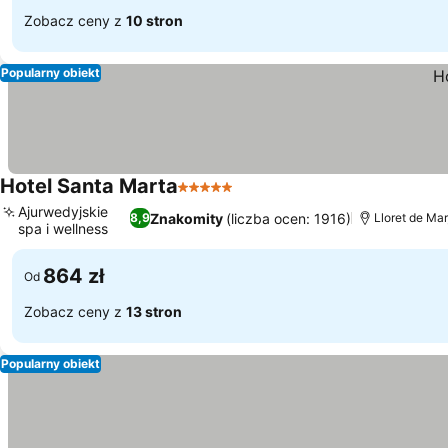
Zobacz ceny z
10 stron
Popularny obiekt
Hotel Santa Marta
5 Kategoria
Ajurwedyjskie
Znakomity
(liczba ocen: 1916)
8,9
Lloret de Mar
spa i wellness
864 zł
Od
Zobacz ceny z
13 stron
Popularny obiekt