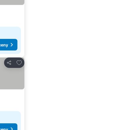
ceny
Dodaj do ulubionych
Udostępnij
ceny