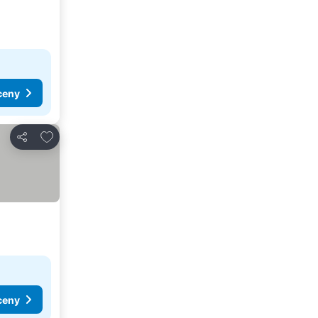
ceny
Dodaj do ulubionych
Udostępnij
ceny