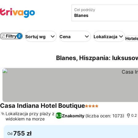
Cel podróży
Filtry
2
Sortuj wg
Cena
Lokalizacja
Hotel
Blanes, Hiszpania: luksuso
Casa Indiana Hotel Boutique
4 Kategoria
Lokalizacja przy plaży z
Znakomity
(liczba ocen: 1073)
9,3
0.2
widokiem na morze
755 zł
Od