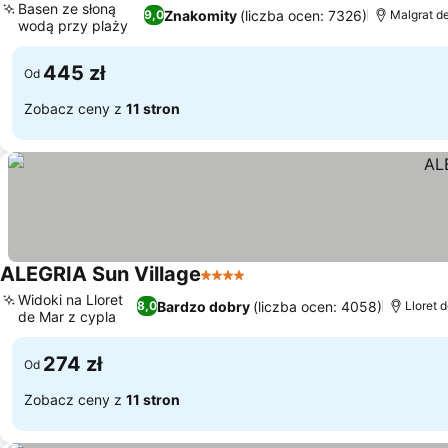
Basen ze słoną
Znakomity
(liczba ocen: 7326)
9,0
Malgrat de
wodą przy plaży
445 zł
Od
Zobacz ceny z
11 stron
ALEGRIA Sun Village
4 Kategoria
Widoki na Lloret
Bardzo dobry
(liczba ocen: 4058)
8,0
Lloret 
de Mar z cypla
274 zł
Od
Zobacz ceny z
11 stron