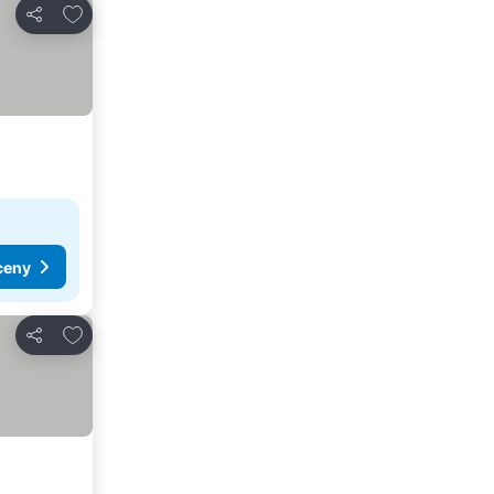
Dodaj do ulubionych
Udostępnij
ceny
Dodaj do ulubionych
Udostępnij