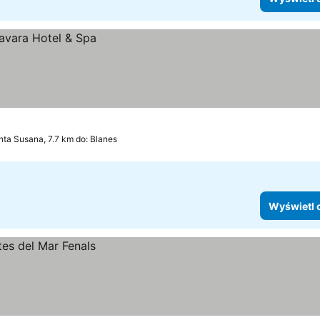
nta Susana, 7.7 km do: Blanes
Wyświetl 