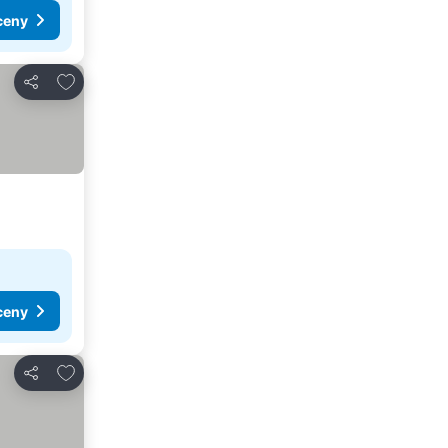
ceny
Dodaj do ulubionych
Udostępnij
ceny
Dodaj do ulubionych
Udostępnij