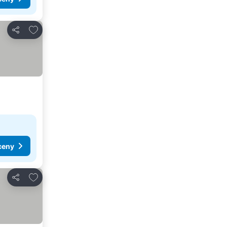
Dodaj do ulubionych
Udostępnij
ceny
Dodaj do ulubionych
Udostępnij