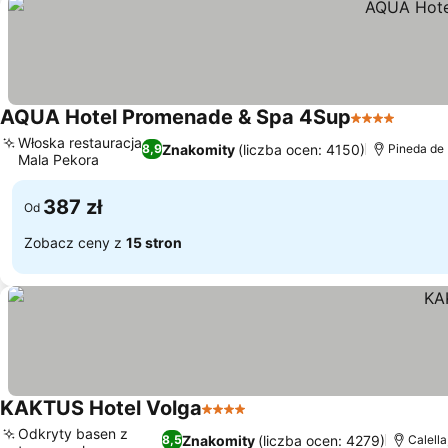
AQUA Hotel Promenade & Spa 4Sup
4 Kategoria
Włoska restauracja
Znakomity
(liczba ocen: 4150)
8,9
Pineda de 
Mala Pekora
387 zł
Od
Zobacz ceny z
15 stron
KAKTUS Hotel Volga
4 Kategoria
Odkryty basen z
Znakomity
(liczba ocen: 4279)
8,5
Calella