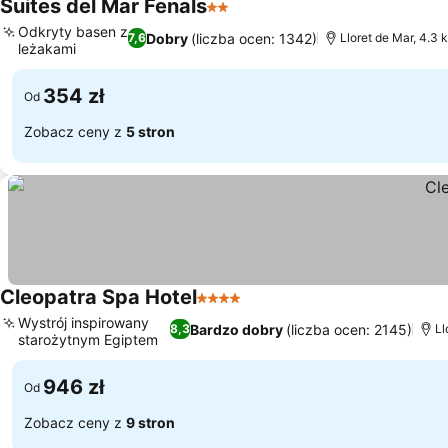
Suites del Mar Fenals
2 Kategoria
Odkryty basen z
Dobry
(liczba ocen: 1342)
7,6
Lloret de Mar, 4.3 
leżakami
354 zł
Od
Zobacz ceny z
5 stron
Cleopatra Spa Hotel
4 Kategoria
Wystrój inspirowany
Bardzo dobry
(liczba ocen: 2145)
8,3
Ll
starożytnym Egiptem
946 zł
Od
Zobacz ceny z
9 stron