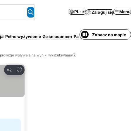
PL · zł
Menu
Zaloguj się
Zobacz na mapie
ja
Pełne wyżywienie
Ze śniadaniem
Parking
Plaża
All inclusive
 prowizje wpływają na wyniki wyszukiwania
Dodaj do ulubionych
Udostępnij