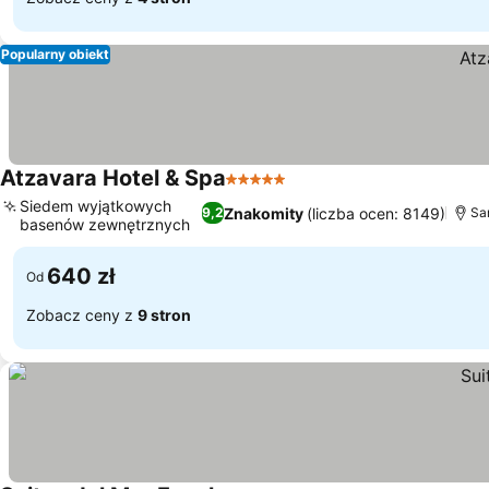
Popularny obiekt
Atzavara Hotel & Spa
5 Kategoria
Siedem wyjątkowych
Znakomity
(liczba ocen: 8149)
9,2
Sa
basenów zewnętrznych
640 zł
Od
Zobacz ceny z
9 stron