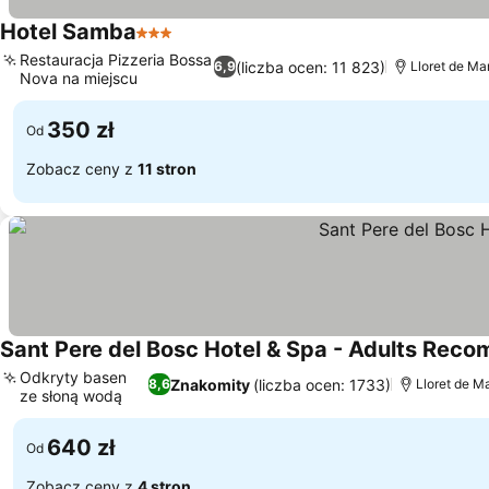
Hotel Samba
3 Kategoria
Restauracja Pizzeria Bossa
(liczba ocen: 11 823)
6,9
Lloret de Ma
Nova na miejscu
350 zł
Od
Zobacz ceny z
11 stron
Sant Pere del Bosc Hotel & Spa - Adults Re
Odkryty basen
Znakomity
(liczba ocen: 1733)
8,6
Lloret de Ma
ze słoną wodą
640 zł
Od
Zobacz ceny z
4 stron