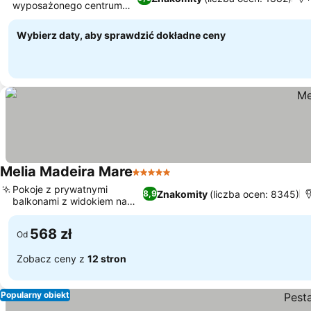
wyposażonego centrum
fitness
Wybierz daty, aby sprawdzić dokładne ceny
Melia Madeira Mare
5 Kategoria
Pokoje z prywatnymi
Znakomity
(liczba ocen: 8345)
8,9
balkonami z widokiem na
ocean
568 zł
Od
Zobacz ceny z
12 stron
Popularny obiekt