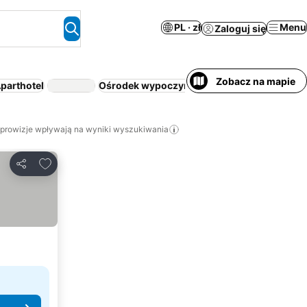
PL · zł
Menu
Zaloguj się
Zobacz na mapie
parthotel
Ośrodek wypoczynkowy
Śniadanie i kolacja
 prowizje wpływają na wyniki wyszukiwania
Dodaj do ulubionych
Udostępnij