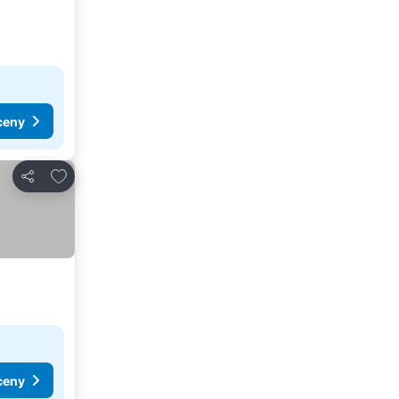
ceny
Dodaj do ulubionych
Udostępnij
ceny