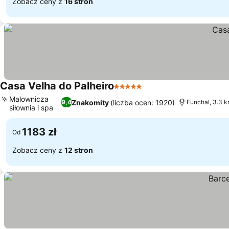
Zobacz ceny z
16 stron
Casa Velha do Palheiro
5 Kategoria
Malownicza
Znakomity
(liczba ocen: 1920)
9,4
Funchal, 3.3 k
siłownia i spa
1183 zł
Od
Zobacz ceny z
12 stron