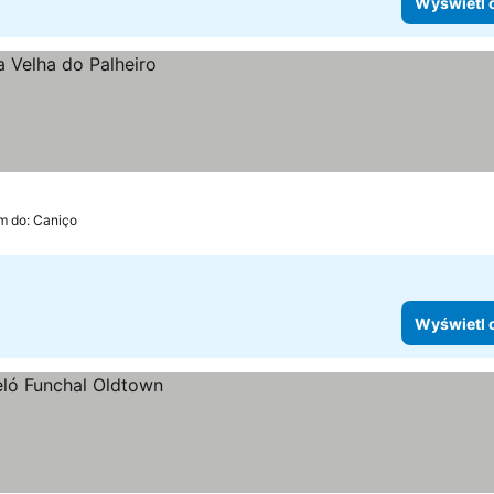
Wyświetl 
m do: Caniço
Wyświetl 