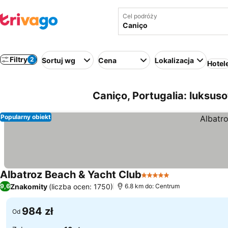
Cel podróży
Filtry
2
Sortuj wg
Cena
Lokalizacja
Hotel
Caniço, Portugalia: luksus
Popularny obiekt
Albatroz Beach & Yacht Club
5 Kategoria
Znakomity
(liczba ocen: 1750)
9,6
6.8 km do: Centrum
984 zł
Od