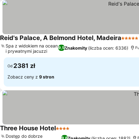
Reid's Palace, A Belmond Hotel, Madeira
5 Kateg
Spa z widokiem na ocean
Znakomity
(liczba ocen: 6336)
9,5
Fu
i prywatnymi jacuzzi
2381 zł
Od
Zobacz ceny z
9 stron
Three House Hotel
4 Kategoria
Dostęp do dobrze
Znakomity
(liczba ocen: 1882)
9,6