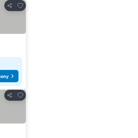
Dodaj do ulubionych
Udostępnij
ceny
Dodaj do ulubionych
Udostępnij