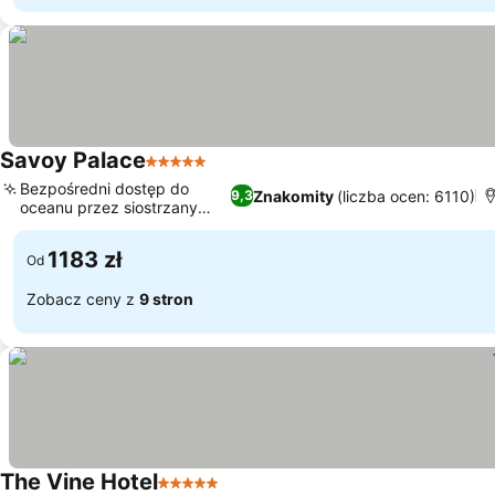
Savoy Palace
5 Kategoria
Bezpośredni dostęp do
Znakomity
(liczba ocen: 6110)
9,3
oceanu przez siostrzany
hotel
1183 zł
Od
Zobacz ceny z
9 stron
The Vine Hotel
5 Kategoria