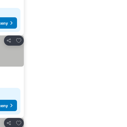
ceny
Dodaj do ulubionych
Udostępnij
ceny
Dodaj do ulubionych
Udostępnij