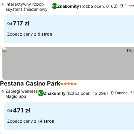
Interaktywny robot-
Znakomity
(liczba ocen: 6162)
9,1
Funch
asystent śniadaniowy
717 zł
Od
Zobacz ceny z
9 stron
Pestana Casino Park
5 Kategoria
Zabiegi wellness
Znakomity
(liczba ocen: 13 296)
8,5
Funchal, 7.
Magic Spa
471 zł
Od
Zobacz ceny z
14 stron