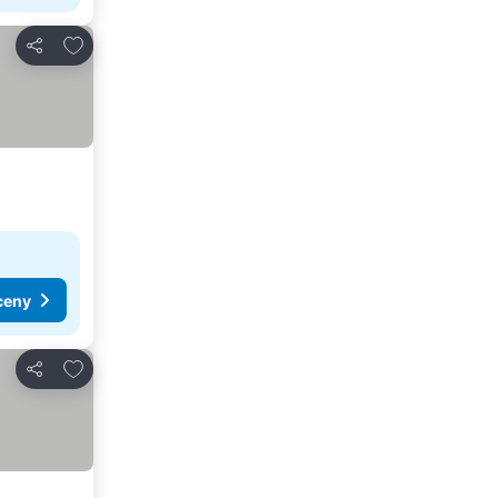
Dodaj do ulubionych
Udostępnij
ceny
Dodaj do ulubionych
Udostępnij