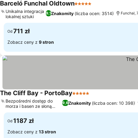
Barceló Funchal Oldtown
5 Kategoria
Unikalna integracja
Znakomity
(liczba ocen: 3514)
9,1
Funchal, 
lokalnej sztuki
711 zł
Od
Zobacz ceny z
9 stron
The Cliff Bay - PortoBay
5 Kategoria
Bezpośredni dostęp do
Znakomity
(liczba ocen: 10 398)
9,6
morza i basen ze słoną
wodą
1187 zł
Od
Zobacz ceny z
13 stron