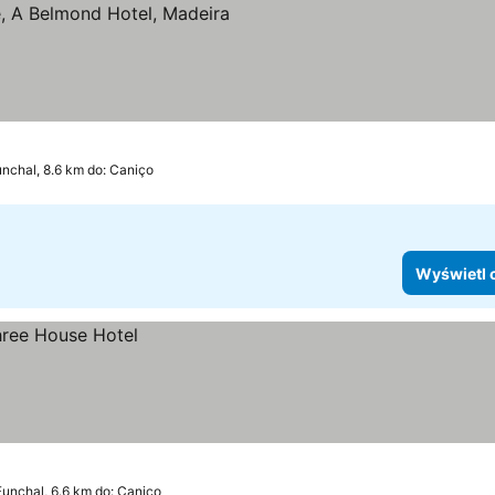
oria
nchal, 8.6 km do: Caniço
Wyświetl 
Funchal, 6.6 km do: Caniço