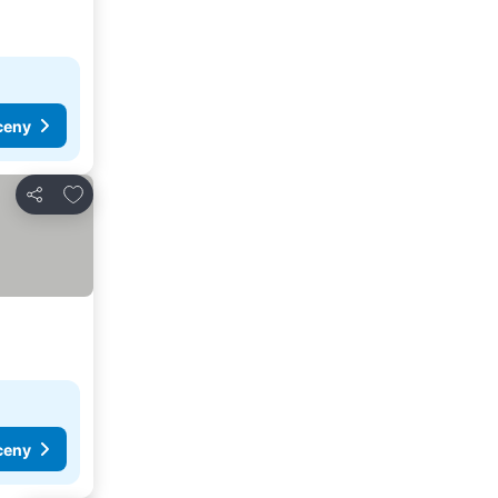
ceny
Dodaj do ulubionych
Udostępnij
ceny