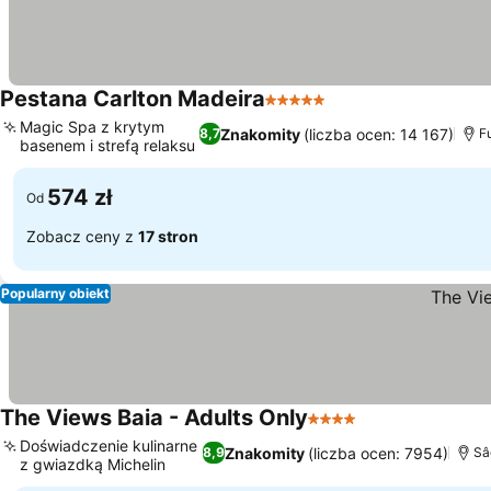
Pestana Carlton Madeira
5 Kategoria
Magic Spa z krytym
Znakomity
(liczba ocen: 14 167)
8,7
F
basenem i strefą relaksu
574 zł
Od
Zobacz ceny z
17 stron
Popularny obiekt
The Views Baia - Adults Only
4 Kategoria
Doświadczenie kulinarne
Znakomity
(liczba ocen: 7954)
8,9
Sâ
z gwiazdką Michelin