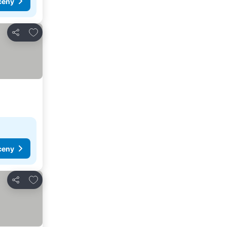
ceny
Dodaj do ulubionych
Udostępnij
ceny
Dodaj do ulubionych
Udostępnij