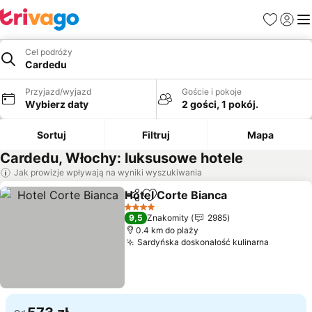
Ulubione
Zaloguj
Me
Cel podróży
Cardedu
Przyjazd/wyjazd
Goście i pokoje
Wybierz daty
2 gości, 1 pokój.
Sortuj
Filtruj
Mapa
Cardedu, Włochy: luksusowe hotele
Jak prowizje wpływają na wyniki wyszukiwania
Hotel Corte Bianca
Udostępnij
Dodaj do ulubionych
4 Kategoria
9,5
Znakomity
2985
0.4 km do plaży
Sardyńska doskonałość kulinarna