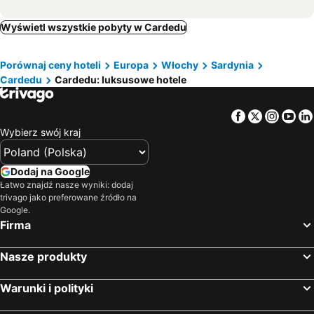
Wyświetl wszystkie pobyty w Cardedu
Porównaj ceny hoteli
Europa
Włochy
Sardynia
Cardedu
Cardedu: luksusowe hotele
Facebook
Twitter
Insta
Yo
Wybierz swój kraj
Dodaj na Google
Łatwo znajdź nasze wyniki: dodaj
trivago jako preferowane źródło na
Google.
Firma
Nasze produkty
Warunki i polityki