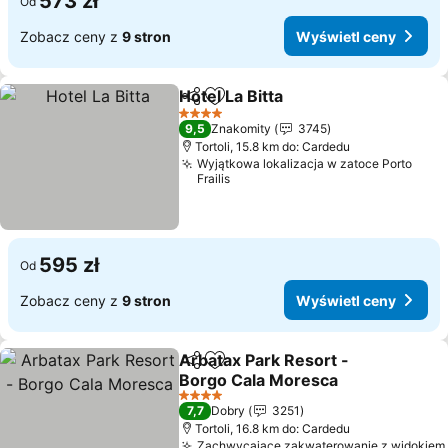
573 zł
Od
Zobacz ceny z
9 stron
Wyświetl ceny
Hotel La Bitta
Udostępnij
Dodaj do ulubionych
4 Kategoria
9,5
Znakomity
3745
Tortoli, 15.8 km do: Cardedu
Wyjątkowa lokalizacja w zatoce Porto
Frailis
595 zł
Od
Zobacz ceny z
9 stron
Wyświetl ceny
Arbatax Park Resort -
Udostępnij
Dodaj do ulubionych
Borgo Cala Moresca
4 Kategoria
7,7
Dobry
3251
Tortoli, 16.8 km do: Cardedu
Zachwycające zakwaterowanie z widokiem