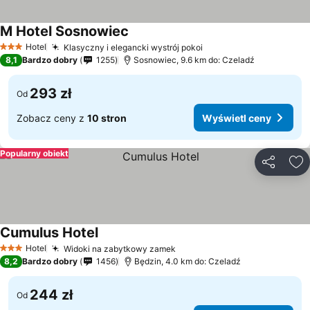
M Hotel Sosnowiec
Wyświetl ceny
Hotel
Klasyczny i elegancki wystrój pokoi
Wyświetl ceny
3 Kategoria
8,1
Bardzo dobry
1255
Sosnowiec, 9.6 km do: Czeladź
293 zł
Od
Zobacz ceny z
10 stron
Wyświetl ceny
Popularny obiekt
Udostępni
Do
Cumulus Hotel
Wyświetl ceny
Hotel
Widoki na zabytkowy zamek
Wyświetl ceny
3 Kategoria
8,2
Bardzo dobry
1456
Będzin, 4.0 km do: Czeladź
244 zł
Od