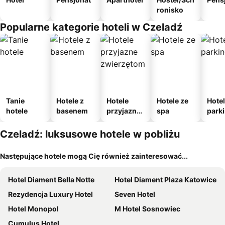
ronisko
Popularne kategorie hoteli w Czeladź
Tanie
Hotele z
Hotele
Hotele ze
Hotel
hotele
basenem
przyjazne
spa
park
zwierzęto
m
m
Czeladź: luksusowe hotele w pobliżu
Następujące hotele mogą Cię również zainteresować...
Hotel Diament Bella Notte
Hotel Diament Plaza Katowice
Rezydencja Luxury Hotel
Seven Hotel
Hotel Monopol
M Hotel Sosnowiec
Cumulus Hotel