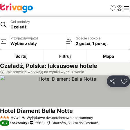
Ulubione
Zaloguj
Me
Cel podróży
Czeladź
Przyjazd/wyjazd
Goście i pokoje
Wybierz daty
2 gości, 1 pokój.
Sortuj
Filtruj
Mapa
Czeladź, Polska: luksusowe hotele
Jak prowizje wpływają na wyniki wyszukiwania
Udostępni
Do
Hotel Diament Bella Notte
Wyświetl ceny
Hotel
Wyjątkowe dwupoziomowe apartamenty
Wyświetl ceny
3 Kategoria
8,7
Znakomity
2563
Chorzów, 8.1 km do: Czeladź