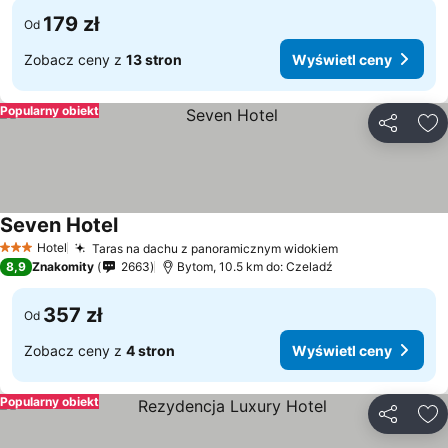
179 zł
Od
Zobacz ceny z
13 stron
Wyświetl ceny
Popularny obiekt
Udostępni
Do
Seven Hotel
Wyświetl ceny
Hotel
Taras na dachu z panoramicznym widokiem
Wyświetl ceny
3 Kategoria
8,9
Znakomity
2663
Bytom, 10.5 km do: Czeladź
357 zł
Od
Zobacz ceny z
4 stron
Wyświetl ceny
Popularny obiekt
Udostępni
Do