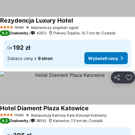
Rezydencja Luxury Hotel
Wyświetl ceny
Hotel
Malowniczy angielski ogród
Wyświetl ceny
4 Kategoria
9,2
Znakomity
4267
Piekary Śląskie, 10.7 km do: Czeladź
192 zł
Od
Zobacz ceny z
9 stron
Wyświetl ceny
Udostępni
Do
Hotel Diament Plaza Katowice
Wyświetl ceny
Hotel
Restauracja Kaktusy Kato Koncept Kulinarny
Wyświetl ce
4 Kategoria
9,2
Znakomity
8814
Katowice, 7.5 km do: Czeladź