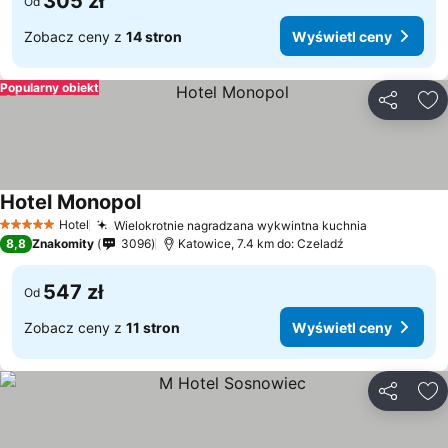
305 zł
Od
Zobacz ceny z
14 stron
Wyświetl ceny
Popularny obiekt
Udostępni
Do
Hotel Monopol
Wyświetl ceny
Hotel
Wielokrotnie nagradzana wykwintna kuchnia
Wyświetl 
5 Kategoria
8,8
Znakomity
3096
Katowice, 7.4 km do: Czeladź
547 zł
Od
Zobacz ceny z
11 stron
Wyświetl ceny
Udostępni
Do