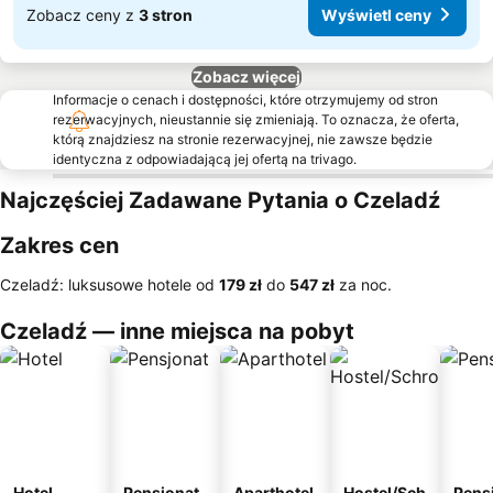
Zobacz ceny z
3 stron
Wyświetl ceny
Zobacz więcej
Informacje o cenach i dostępności, które otrzymujemy od stron
rezerwacyjnych, nieustannie się zmieniają. To oznacza, że oferta,
którą znajdziesz na stronie rezerwacyjnej, nie zawsze będzie
identyczna z odpowiadającą jej ofertą na trivago.
Najczęściej Zadawane Pytania o Czeladź
Zakres cen
Czeladź: luksusowe hotele od
‎179 zł
do
‎547 zł
za noc.
Czeladź — inne miejsca na pobyt
Hotel
Pensjonat
Aparthotel
Hostel/Sch
Pens