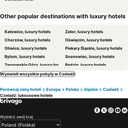
Other popular destinations with luxury hotels
Katowice, luxury hotels
Zator, luxury hotels
Chorzów, luxury hotels
Oświęcim, luxury hotels
Gliwice, luxury hotels
Piekary Śląskie, luxury hotels
Bytom, luxury hotels
Sosnowiec, luxury hotels
Tarnowskie Góry, luxury hotels
Będzin, luxury hotels
Pszczyna, luxury hotels
Rybnik, luxury hotels
Wyświetl wszystkie pobyty w Czeladź
Toszek, luxury hotels
Bieruń, luxury hotels
Porównaj ceny hoteli
Europa
Polska
śląskie
Czeladź
Żarki, luxury hotels
Zabrze, luxury hotels
Czeladź: luksusowe hotele
Bolesław, luxury hotels
Krzeszowice, luxury hotels
Pawłowice, luxury hotels
Facebook
Twitter
Insta
Yo
Wybierz swój kraj