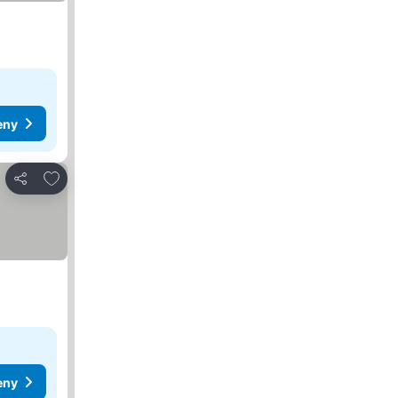
eny
Dodaj do ulubionych
Udostępnij
eny