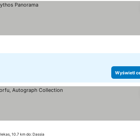
Wyświetl c
ria
lekas, 10.7 km do: Dassia