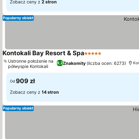
Zobacz ceny z
2 stron
Popularny obiekt
Kontokali Bay Resort & Spa
5 Kategoria
Ustronne położenie na
Znakomity
(liczba ocen: 6273)
9,2
Kon
półwyspie Kontokali
909 zł
Od
Zobacz ceny z
14 stron
Popularny obiekt