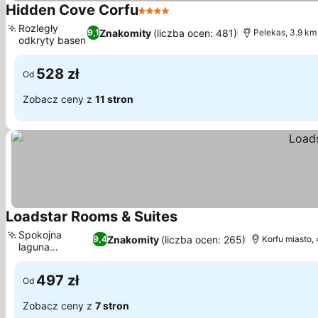
Hidden Cove Corfu
4 Kategoria
Rozległy
Znakomity
(liczba ocen: 481)
9,1
Pelekas, 3.9 km
odkryty basen
528 zł
Od
Zobacz ceny z
11 stron
Loadstar Rooms & Suites
Spokojna
Znakomity
(liczba ocen: 265)
9,4
Korfu miasto,
laguna
Kontokali
497 zł
Od
Zobacz ceny z
7 stron