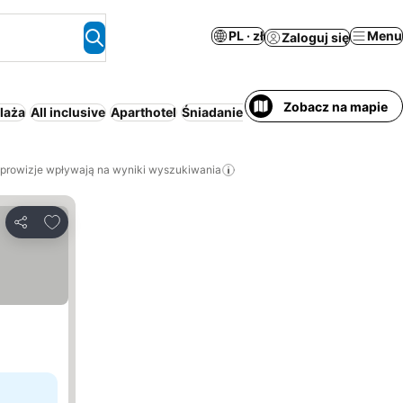
PL · zł
Menu
Zaloguj się
Zobacz na mapie
laża
All inclusive
Aparthotel
Śniadanie i kolacja
Cały dom/apart
 prowizje wpływają na wyniki wyszukiwania
Dodaj do ulubionych
Udostępnij