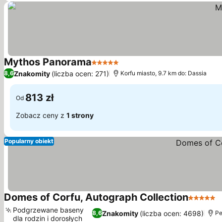
Mythos Panorama
5 Kategoria
Znakomity
(liczba ocen: 271)
8,6
Korfu miasto, 9.7 km do: Dassia
813 zł
Od
Zobacz ceny z
1 strony
Popularny obiekt
Domes of Corfu, Autograph Collection
5 Katego
Podgrzewane baseny
Znakomity
(liczba ocen: 4698)
8,6
Pe
dla rodzin i dorosłych