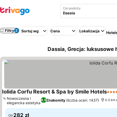
Cel podróży
Filtry
2
Sortuj wg
Cena
Lokalizacja
Hotel
Dassia, Grecja: luksusowe 
Iolida Corfu Resort & Spa by Smile Hotels
4 Kat
Nowoczesna i
Znakomity
(liczba ocen: 1437)
8,5
0.3 km 
elegancka estetyka
282 zł
Od