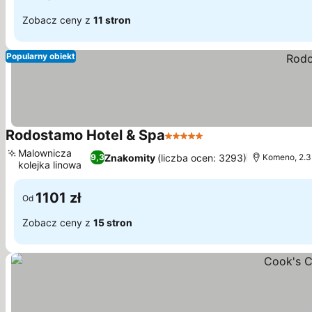
Zobacz ceny z
11 stron
Popularny obiekt
Rodostamo Hotel & Spa
5 Kategoria
Malownicza
Znakomity
(liczba ocen: 3293)
9,3
Komeno, 2.3
kolejka linowa
1101 zł
Od
Zobacz ceny z
15 stron