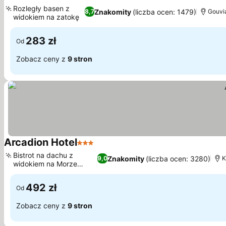
3 Kategoria
Rozległy basen z
Znakomity
(liczba ocen: 1479)
8,7
Gouvia
widokiem na zatokę
283 zł
Od
Zobacz ceny z
9 stron
Arcadion Hotel
3 Kategoria
Bistrot na dachu z
Znakomity
(liczba ocen: 3280)
9,0
K
widokiem na Morze
Jońskie
492 zł
Od
Zobacz ceny z
9 stron