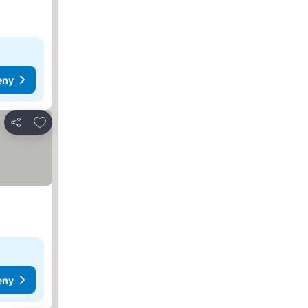
eny
Dodaj do ulubionych
Udostępnij
eny