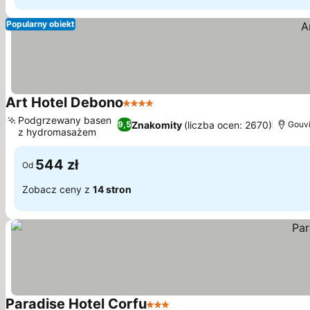
Popularny obiekt
Art Hotel Debono
4 Kategoria
Podgrzewany basen
Znakomity
(liczba ocen: 2670)
9,5
Gouvi
z hydromasażem
544 zł
Od
Zobacz ceny z
14 stron
Paradise Hotel Corfu