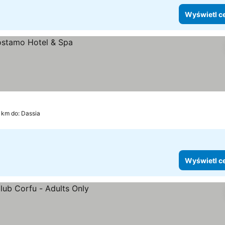
Wyświetl c
 km do: Dassia
Wyświetl c