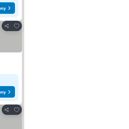
eny
Dodaj do ulubionych
Udostępnij
eny
Dodaj do ulubionych
Udostępnij