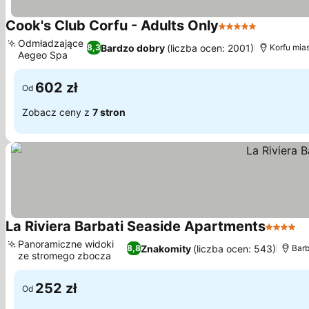
Cook's Club Corfu - Adults Only
5 Kategoria
Odmładzające
Bardzo dobry
(liczba ocen: 2001)
8,3
Korfu mias
Aegeo Spa
602 zł
Od
Zobacz ceny z
7 stron
La Riviera Barbati Seaside Apartments
4 Katego
Panoramiczne widoki
Znakomity
(liczba ocen: 543)
8,8
Barb
ze stromego zbocza
252 zł
Od