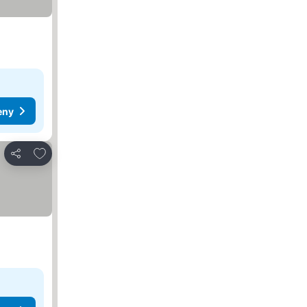
eny
Dodaj do ulubionych
Udostępnij