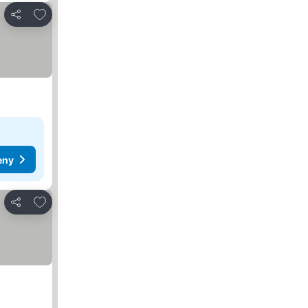
Dodaj do ulubionych
Udostępnij
eny
Dodaj do ulubionych
Udostępnij