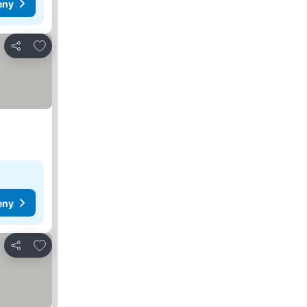
eny
Dodaj do ulubionych
Udostępnij
eny
Dodaj do ulubionych
Udostępnij