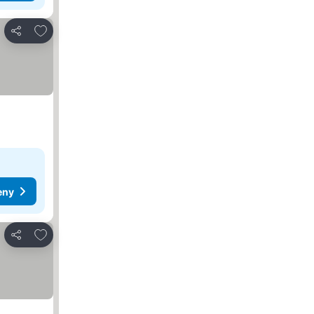
Dodaj do ulubionych
Udostępnij
eny
Dodaj do ulubionych
Udostępnij