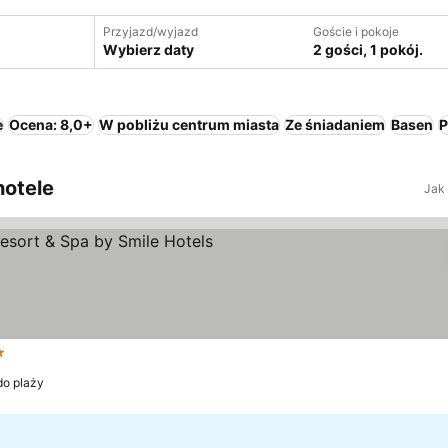
Przyjazd/wyjazd
Goście i pokoje
Wybierz daty
2 gości, 1 pokój.
e
Ocena: 8,0+
W pobliżu centrum miasta
Ze śniadaniem
Basen
P
hotele
Jak
egoria
do plaży