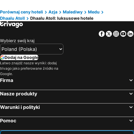
Porównaj ceny hoteli
Azja
Malediwy
Medu
Dhaalu Atoll
Dhaalu Atoll: luksusowe hotele
Facebook
Twitter
Insta
Yo
Wybierz swój kraj
Dodaj na Google
Łatwo znajdź nasze wyniki: dodaj
trivago jako preferowane źródło na
Google.
Firma
Nasze produkty
Warunki i polityki
Pomoc