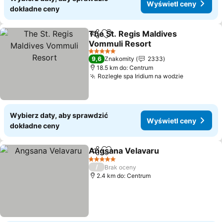
Wyświetl ceny
dokładne ceny
The St. Regis Maldives
Udostępnij
Dodaj do ulubionych
Vommuli Resort
Wyświetl ceny
5 Kategoria
9,6
Znakomity
2333
18.5 km do: Centrum
Rozległe spa Iridium na wodzie
Wyświetl 
Wybierz daty, aby sprawdzić
Wyświetl ceny
dokładne ceny
Angsana Velavaru
Udostępnij
Dodaj do ulubionych
Wyświet
5 Kategoria
/
Brak oceny
2.4 km do: Centrum