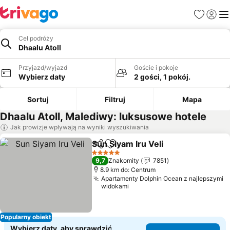
Ulubione
Zaloguj
Me
Cel podróży
Dhaalu Atoll
Przyjazd/wyjazd
Goście i pokoje
Wybierz daty
2 gości, 1 pokój.
Sortuj
Filtruj
Mapa
Dhaalu Atoll, Malediwy: luksusowe hotele
Jak prowizje wpływają na wyniki wyszukiwania
Sun Siyam Iru Veli
Udostępnij
Dodaj do ulubionych
Wyświet
5 Kategoria
9,7
Znakomity
7851
8.9 km do: Centrum
Apartamenty Dolphin Ocean z najlepszymi
widokami
Popularny obiekt
Wybierz daty, aby sprawdzić