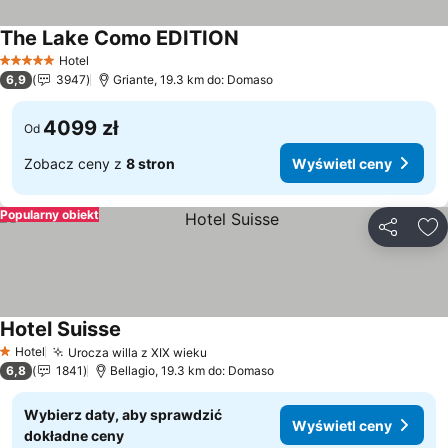
The Lake Como EDITION
Wyświetl ceny
Hotel
5 Kategoria
6,9
3947
Griante, 19.3 km do: Domaso
4099 zł
Od
Zobacz ceny z
8 stron
Wyświetl ceny
Popularny obiekt
Udostępni
Do
Hotel Suisse
Wyświetl ceny
Hotel
Urocza willa z XIX wieku
Wyświetl ceny
1 Kategoria
6,8
1841
Bellagio, 19.3 km do: Domaso
Wybierz daty, aby sprawdzić
Wyświetl ceny
dokładne ceny