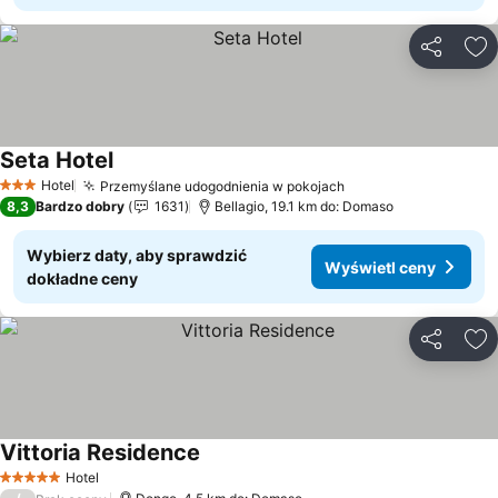
Udostępni
Do
Seta Hotel
Wyświetl ceny
Hotel
Przemyślane udogodnienia w pokojach
Wyświetl ceny
3 Kategoria
8,3
Bardzo dobry
1631
Bellagio, 19.1 km do: Domaso
Wybierz daty, aby sprawdzić
Wyświetl ceny
dokładne ceny
Udostępni
Do
Vittoria Residence
Wyświetl ceny
Hotel
5 Kategoria