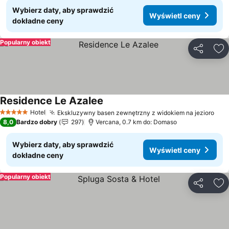
Wybierz daty, aby sprawdzić
Wyświetl ceny
dokładne ceny
Popularny obiekt
Udostępni
Do
Residence Le Azalee
Wyświetl ceny
Hotel
Ekskluzywny basen zewnętrzny z widokiem na jezioro
Wyś
5 Kategoria
8,0
Bardzo dobry
297
Vercana, 0.7 km do: Domaso
Wybierz daty, aby sprawdzić
Wyświetl ceny
dokładne ceny
Popularny obiekt
Udostępni
Do