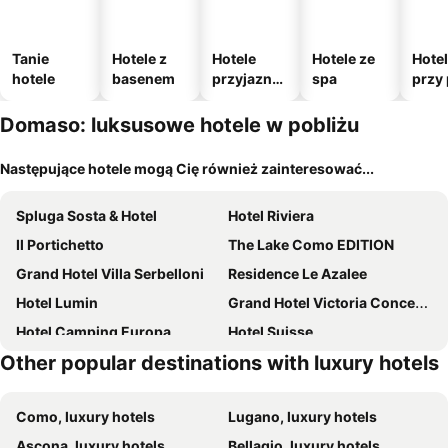
Tanie
Hotele z
Hotele
Hotele ze
Hote
hotele
basenem
przyjazne
spa
przy 
zwierzęto
m
Domaso: luksusowe hotele w pobliżu
Następujące hotele mogą Cię również zainteresować...
Spluga Sosta & Hotel
Hotel Riviera
Il Portichetto
The Lake Como EDITION
Grand Hotel Villa Serbelloni
Residence Le Azalee
Hotel Lumin
Grand Hotel Victoria Concept & Spa, By R Collection Hotels
Hotel Camping Europa
Hotel Suisse
Other popular destinations with luxury hotels
Crimea Wine Hotel
Appartamenti Il Medeghino
Seta Hotel
Como, luxury hotels
Lugano, luxury hotels
Ascona, luxury hotels
Bellagio, luxury hotels