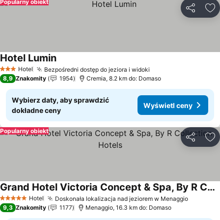
Popularny obiekt
Udostępni
Do
Hotel Lumin
Wyświetl ceny
Hotel
Bezpośredni dostęp do jeziora i widoki
Wyświetl ceny
3 Kategoria
8,9
Znakomity
1954
Cremia, 8.2 km do: Domaso
Wybierz daty, aby sprawdzić
Wyświetl ceny
dokładne ceny
Popularny obiekt
Udostępni
Do
Grand Hotel Victoria Concept & Spa, By R Collection Hotels
Wyświetl ceny
Hotel
Doskonała lokalizacja nad jeziorem w Menaggio
Wyświet
5 Kategoria
9,3
Znakomity
1177
Menaggio, 16.3 km do: Domaso