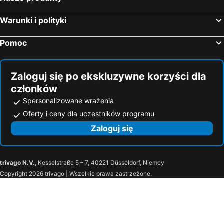
Cremia, luxury hotels
Locarno, luxury hotels
Warunki i polityki
Minusio, luxury hotels
Bellano, luxury hotels
Cantello, luxury hotels
Carona, luxury hotels
Pomoc
Sils - Segl Baselgia, luxury hotels
Laglio, luxury hotels
Bracca, luxury hotels
Vercana, luxury hotels
Zaloguj się po ekskluzywne korzyści dla
członków
Spersonalizowane wrażenia
Oferty i ceny dla uczestników programu
Zaloguj się
trivago N.V.
, Kesselstraße 5 – 7, 40221 Düsseldorf, Niemcy
Copyright 2026 trivago | Wszelkie prawa zastrzeżone.