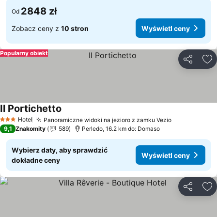
2848 zł
Od
Zobacz ceny z
10 stron
Wyświetl ceny
Popularny obiekt
Udostępni
Do
Il Portichetto
Wyświetl ceny
Hotel
Panoramiczne widoki na jezioro z zamku Vezio
Wyświetl ce
3 Kategoria
9,1
Znakomity
589
Perledo, 16.2 km do: Domaso
Wybierz daty, aby sprawdzić
Wyświetl ceny
dokładne ceny
Udostępni
Do