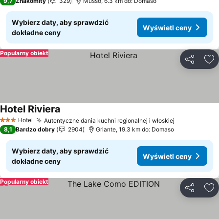
9,7
Znakomity
329
Musso, 6.3 km do: Domaso
Wybierz daty, aby sprawdzić
Wyświetl ceny
dokładne ceny
Popularny obiekt
Udostępni
Do
Hotel Riviera
Wyświetl ceny
Hotel
Autentyczne dania kuchni regionalnej i włoskiej
Wyświetl c
3 Kategoria
8,1
Bardzo dobry
2904
Griante, 19.3 km do: Domaso
Wybierz daty, aby sprawdzić
Wyświetl ceny
dokładne ceny
Popularny obiekt
Udostępni
Do