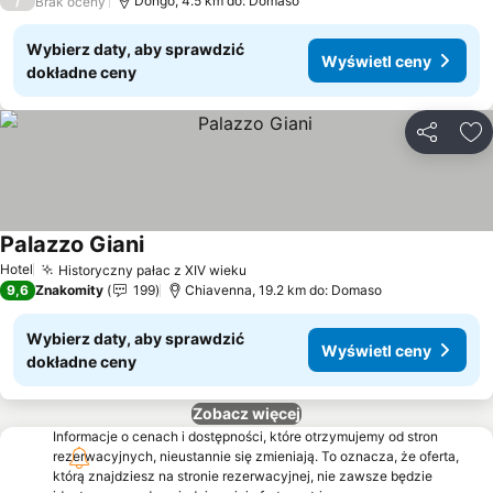
/
Dongo, 4.5 km do: Domaso
Brak oceny
Wybierz daty, aby sprawdzić
Wyświetl ceny
dokładne ceny
Udostępni
Do
Palazzo Giani
Wyświetl ceny
Hotel
Historyczny pałac z XIV wieku
Wyświetl ceny
9,6
Znakomity
199
Chiavenna, 19.2 km do: Domaso
Wybierz daty, aby sprawdzić
Wyświetl ceny
dokładne ceny
Zobacz więcej
Informacje o cenach i dostępności, które otrzymujemy od stron
rezerwacyjnych, nieustannie się zmieniają. To oznacza, że oferta,
którą znajdziesz na stronie rezerwacyjnej, nie zawsze będzie