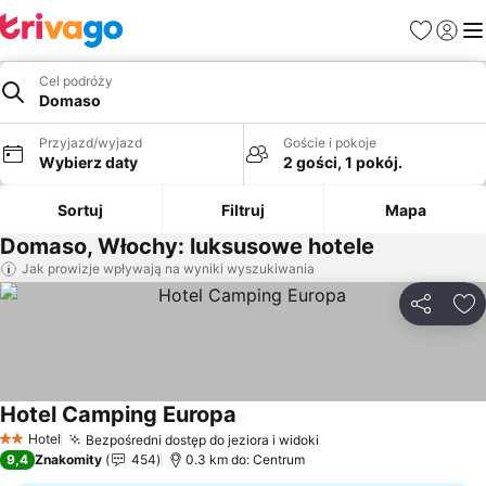
Ulubione
Zaloguj
Me
Cel podróży
Domaso
Przyjazd/wyjazd
Goście i pokoje
Wybierz daty
2 gości, 1 pokój.
Sortuj
Filtruj
Mapa
Domaso, Włochy: luksusowe hotele
Jak prowizje wpływają na wyniki wyszukiwania
Udostępni
Do
Hotel Camping Europa
Wyświetl ceny
Hotel
Bezpośredni dostęp do jeziora i widoki
Wyświetl ceny
2 Kategoria
9,4
Znakomity
454
0.3 km do: Centrum