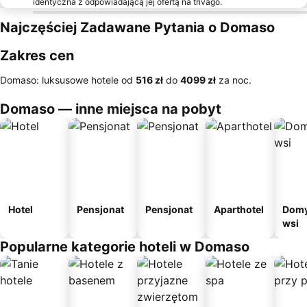
identyczna z odpowiadającą jej ofertą na trivago.
Najczęściej Zadawane Pytania o Domaso
Zakres cen
Domaso: luksusowe hotele od
‎516 zł
do
‎4099 zł
za noc.
Domaso — inne miejsca na pobyt
Hotel
Pensjonat
Pensjonat
Aparthotel
Domy
wsi
Popularne kategorie hoteli w Domaso