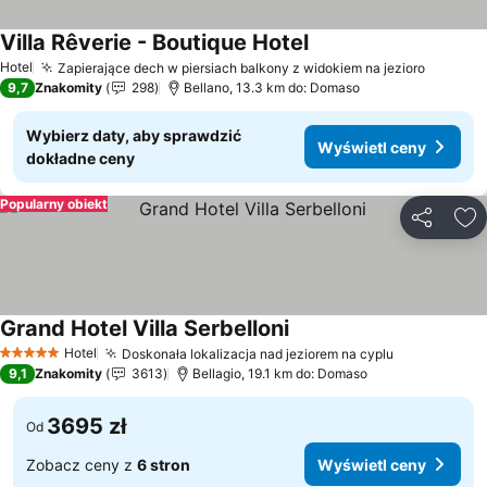
Villa Rêverie - Boutique Hotel
Wyświetl ceny
Hotel
Zapierające dech w piersiach balkony z widokiem na jezioro
Wyświe
9,7
Znakomity
298
Bellano, 13.3 km do: Domaso
Wybierz daty, aby sprawdzić
Wyświetl ceny
dokładne ceny
Popularny obiekt
Udostępni
Do
Grand Hotel Villa Serbelloni
Wyświetl ceny
Hotel
Doskonała lokalizacja nad jeziorem na cyplu
Wyświetl c
5 Kategoria
9,1
Znakomity
3613
Bellagio, 19.1 km do: Domaso
3695 zł
Od
Zobacz ceny z
6 stron
Wyświetl ceny