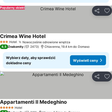
Popularny obiekt
Udostępni
Do
Crimea Wine Hotel
Wyświetl ceny
Hotel
Nowocześnie odnowione wnętrza
Wyświetl ceny
3 Kategoria
8,5
Znakomity
2473
Chiavenna, 19.4 km do: Domaso
Wybierz daty, aby sprawdzić
Wyświetl ceny
dokładne ceny
Udostępni
Do
Appartamenti Il Medeghino
Wyświetl ceny
Hotel
5 Kategoria