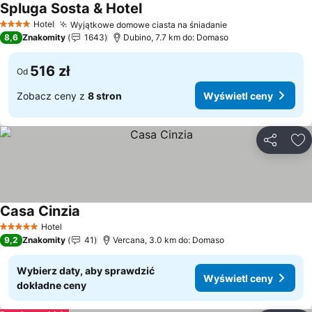
Spluga Sosta & Hotel
Wyświetl ceny
Hotel
Wyjątkowe domowe ciasta na śniadanie
Wyświetl ceny
4 Kategoria
8,6
Znakomity
1643
Dubino, 7.7 km do: Domaso
516 zł
Od
Zobacz ceny z
8 stron
Wyświetl ceny
Udostępni
Do
Casa Cinzia
Wyświetl ceny
Hotel
5 Kategoria
9,2
Znakomity
41
Vercana, 3.0 km do: Domaso
Wybierz daty, aby sprawdzić
Wyświetl ceny
dokładne ceny