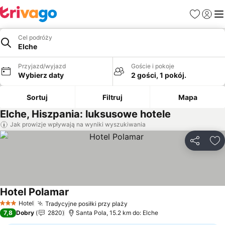
Ulubione
Zaloguj
Me
Cel podróży
Elche
Przyjazd/wyjazd
Goście i pokoje
Wybierz daty
2 gości, 1 pokój.
Sortuj
Filtruj
Mapa
Elche, Hiszpania: luksusowe hotele
Jak prowizje wpływają na wyniki wyszukiwania
Udostępni
Do
Hotel Polamar
Wyświetl ceny
Hotel
Tradycyjne posiłki przy plaży
Wyświetl ceny
3 Kategoria
7,8
Dobry
2820
Santa Pola, 15.2 km do: Elche