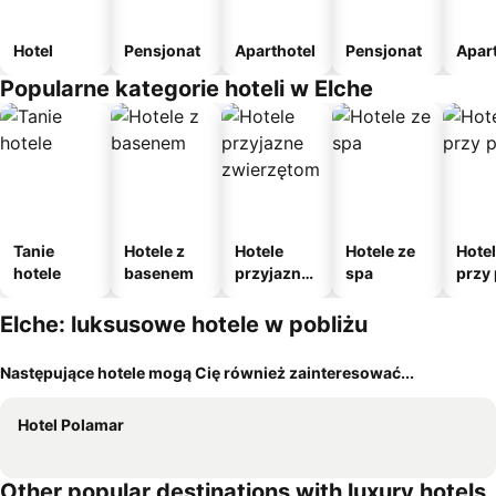
Hotel
Pensjonat
Aparthotel
Pensjonat
Apar
Popularne kategorie hoteli w Elche
Tanie
Hotele z
Hotele
Hotele ze
Hote
hotele
basenem
przyjazne
spa
przy 
zwierzęto
m
Elche: luksusowe hotele w pobliżu
Następujące hotele mogą Cię również zainteresować...
Hotel Polamar
Other popular destinations with luxury hotels