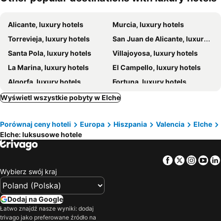
Alicante, luxury hotels
Murcia, luxury hotels
Torrevieja, luxury hotels
San Juan de Alicante, luxury hotels
Santa Pola, luxury hotels
Villajoyosa, luxury hotels
La Marina, luxury hotels
El Campello, luxury hotels
Algorfa, luxury hotels
Fortuna, luxury hotels
Biar, luxury hotels
Cabo Roig, luxury hotels
Wyświetl wszystkie pobyty w Elche
Benejama, luxury hotels
Orihuela, luxury hotels
Porównaj ceny hoteli
Europa
Hiszpania
Valencia
Elche
L'Altet, luxury hotels
Rojales, luxury hotels
Elche: luksusowe hotele
Facebook
Twitter
Insta
Yo
Wybierz swój kraj
Dodaj na Google
Łatwo znajdź nasze wyniki: dodaj
trivago jako preferowane źródło na