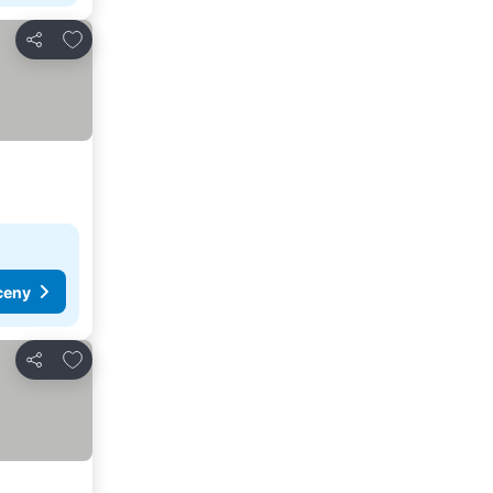
Dodaj do ulubionych
Udostępnij
ceny
Dodaj do ulubionych
Udostępnij