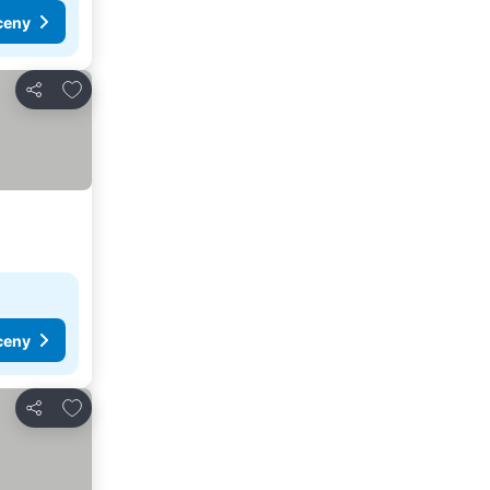
ceny
Dodaj do ulubionych
Udostępnij
ceny
Dodaj do ulubionych
Udostępnij