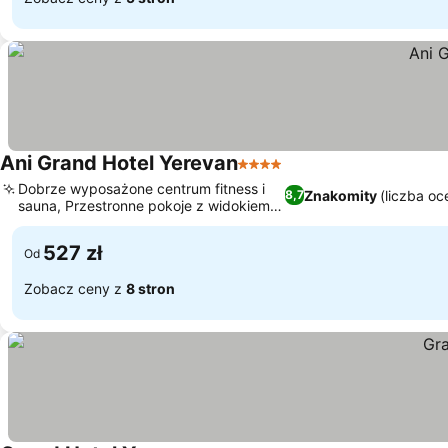
Ani Grand Hotel Yerevan
4 Kategoria
Dobrze wyposażone centrum fitness i
Znakomity
(liczba oc
8,7
sauna, Przestronne pokoje z widokiem
na miasto
527 zł
Od
Zobacz ceny z
8 stron