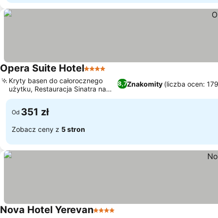
Opera Suite Hotel
4 Kategoria
Kryty basen do całorocznego
Znakomity
(liczba ocen: 17
8,7
użytku, Restauracja Sinatra na
dachu
351 zł
Od
Zobacz ceny z
5 stron
Nova Hotel Yerevan
4 Kategoria