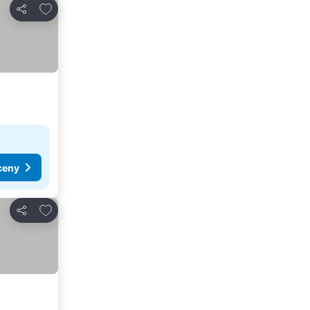
Dodaj do ulubionych
Udostępnij
ceny
Dodaj do ulubionych
Udostępnij