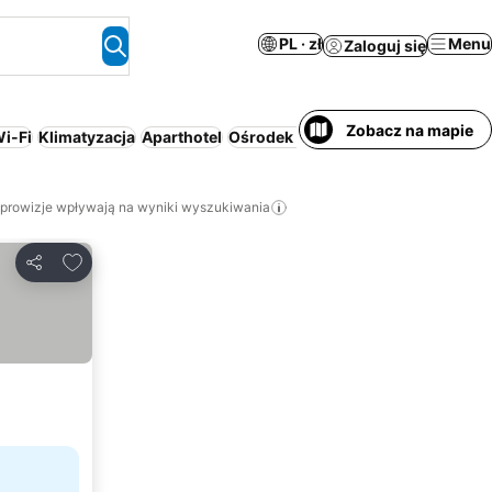
PL · zł
Menu
Zaloguj się
Zobacz na mapie
i-Fi
Klimatyzacja
Aparthotel
Ośrodek wypoczynkowy
Bezpłatn
 prowizje wpływają na wyniki wyszukiwania
Dodaj do ulubionych
Udostępnij