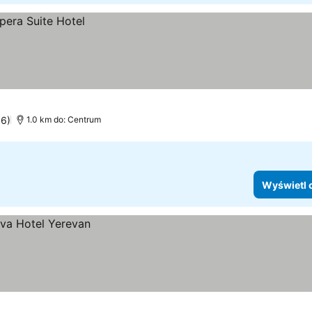
96)
1.0 km do: Centrum
Wyświetl 