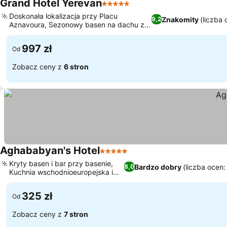
Grand Hotel Yerevan
5 Kategoria
Doskonała lokalizacja przy Placu
Znakomity
(liczba 
9,2
Aznavoura, Sezonowy basen na dachu z
widokiem na miasto
997 zł
Od
Zobacz ceny z
6 stron
Aghababyan's Hotel
5 Kategoria
Kryty basen i bar przy basenie,
Bardzo dobry
(liczba ocen:
8,0
Kuchnia wschodnioeuropejska i
lokalna
325 zł
Od
Zobacz ceny z
7 stron