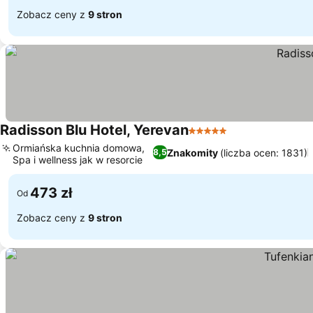
Zobacz ceny z
9 stron
Radisson Blu Hotel, Yerevan
5 Kategoria
Ormiańska kuchnia domowa,
Znakomity
(liczba ocen: 1831)
8,5
Spa i wellness jak w resorcie
473 zł
Od
Zobacz ceny z
9 stron