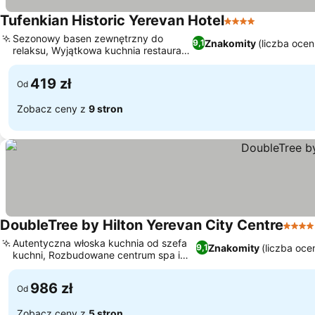
Tufenkian Historic Yerevan Hotel
4 Kategoria
Sezonowy basen zewnętrzny do
Znakomity
(liczba ocen
9,1
relaksu, Wyjątkowa kuchnia restauracji
Kharpert
419 zł
Od
Zobacz ceny z
9 stron
DoubleTree by Hilton Yerevan City Centre
4 Kat
Autentyczna włoska kuchnia od szefa
Znakomity
(liczba oce
9,1
kuchni, Rozbudowane centrum spa i
wellness
986 zł
Od
Zobacz ceny z
5 stron