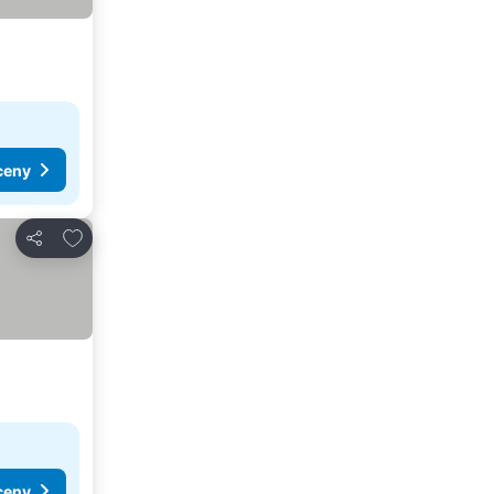
ceny
Dodaj do ulubionych
Udostępnij
ceny