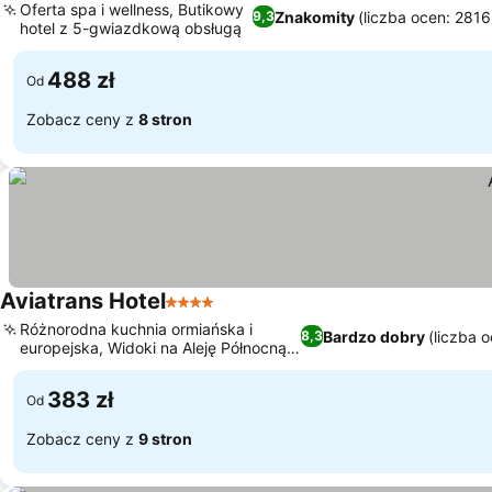
Oferta spa i wellness, Butikowy
Znakomity
(liczba ocen: 2816
9,3
hotel z 5-gwiazdkową obsługą
488 zł
Od
Zobacz ceny z
8 stron
Aviatrans Hotel
4 Kategoria
Różnorodna kuchnia ormiańska i
Bardzo dobry
(liczba 
8,3
europejska, Widoki na Aleję Północną i
Plac Republiki
383 zł
Od
Zobacz ceny z
9 stron