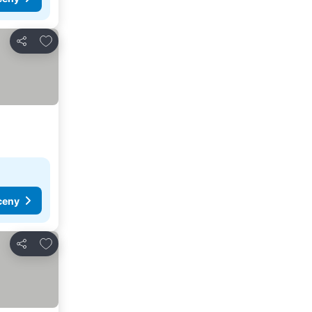
Dodaj do ulubionych
Udostępnij
ceny
Dodaj do ulubionych
Udostępnij