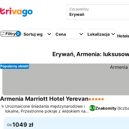
Cel podróży
Filtry
2
Sortuj wg
Cena
Lokalizacja
Hotel
Erywań, Armenia: luksusow
Popularny obiekt
Armenia Marriott Hotel Yerevan
5 Kategoria
Urozmaicone śniadania międzynarodowe i
Znakomity
(liczb
8,5
lokalne, Przestronne pokoje z widokiem na
miasto lub góry
1049 zł
Od