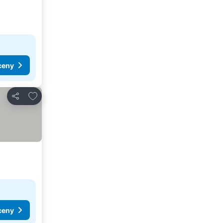
ceny
Dodaj do ulubionych
Udostępnij
ceny