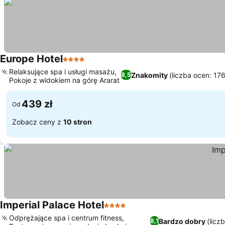
Europe Hotel
4 Kategoria
Relaksujące spa i usługi masażu,
Znakomity
(liczba ocen: 17
8,5
Pokoje z widokiem na górę Ararat
439 zł
Od
Zobacz ceny z
10 stron
Imperial Palace Hotel
4 Kategoria
Odprężające spa i centrum fitness,
Bardzo dobry
(licz
8,1