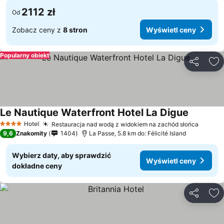
2112 zł
Od
Zobacz ceny z
8 stron
Wyświetl ceny
Popularny obiekt
Udostępni
Do
Le Nautique Waterfront Hotel La Digue
Hotel
Restauracja nad wodą z widokiem na zachód słońca
4 Kategoria
9,6
Znakomity
1404
La Passe, 5.8 km do: Félicité Island
Wybierz daty, aby sprawdzić
Wyświetl ceny
dokładne ceny
Udostępni
Do