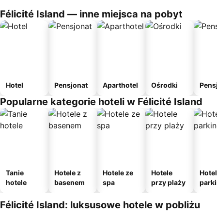
Félicité Island — inne miejsca na pobyt
Hotel
Pensjonat
Aparthotel
Ośrodki
Pens
Popularne kategorie hoteli w Félicité Island
Tanie
Hotele z
Hotele ze
Hotele
Hotel
hotele
basenem
spa
przy plaży
park
m
Félicité Island: luksusowe hotele w pobliżu