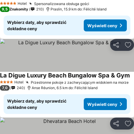
Hotel
Spersonalizowana obsługa gości
5 Kategoria
9,5
Znakomity
210
Praslin, 15.9 km do: Félicité Island
Wybierz daty, aby sprawdzić
Wyświetl ceny
dokładne ceny
Udostępni
Do
La Digue Luxury Beach Bungalow Spa & Gym
Hotel
Przestronne pokoje z zachwycającym widokiem na morze
4 Kategoria
7,0
240
Anse Réunion, 6.5 km do: Félicité Island
Wybierz daty, aby sprawdzić
Wyświetl ceny
dokładne ceny
Udostępni
Do