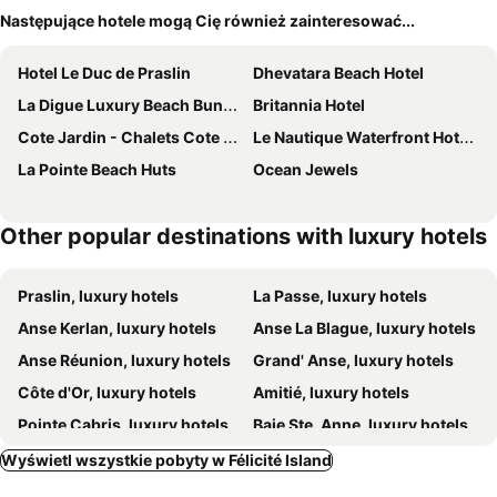
Następujące hotele mogą Cię również zainteresować...
Hotel Le Duc de Praslin
Dhevatara Beach Hotel
La Digue Luxury Beach Bungalow Spa & Gym
Britannia Hotel
Cote Jardin - Chalets Cote Mer
Le Nautique Waterfront Hotel La Digue
La Pointe Beach Huts
Ocean Jewels
Other popular destinations with luxury hotels
Praslin, luxury hotels
La Passe, luxury hotels
Anse Kerlan, luxury hotels
Anse La Blague, luxury hotels
Anse Réunion, luxury hotels
Grand' Anse, luxury hotels
Côte d'Or, luxury hotels
Amitié, luxury hotels
Pointe Cabris, luxury hotels
Baie Ste. Anne, luxury hotels
Wyspa Cousin, luxury hotels
Wyświetl wszystkie pobyty w Félicité Island