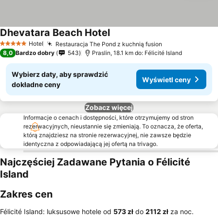
Dhevatara Beach Hotel
Hotel
Restauracja The Pond z kuchnią fusion
5 Kategoria
8,0
Bardzo dobry
543
Praslin, 18.1 km do: Félicité Island
Wybierz daty, aby sprawdzić
Wyświetl ceny
dokładne ceny
Zobacz więcej
Informacje o cenach i dostępności, które otrzymujemy od stron
rezerwacyjnych, nieustannie się zmieniają. To oznacza, że oferta,
którą znajdziesz na stronie rezerwacyjnej, nie zawsze będzie
identyczna z odpowiadającą jej ofertą na trivago.
Najczęściej Zadawane Pytania o Félicité
Island
Zakres cen
Félicité Island: luksusowe hotele od
‎573 zł
do
‎2112 zł
za noc.