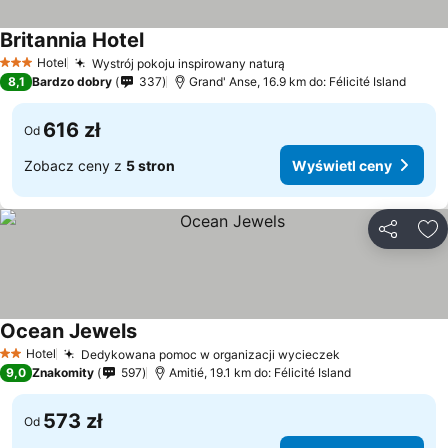
Britannia Hotel
Hotel
Wystrój pokoju inspirowany naturą
3 Kategoria
8,1
Bardzo dobry
337
Grand' Anse, 16.9 km do: Félicité Island
616 zł
Od
Zobacz ceny z
5 stron
Wyświetl ceny
Udostępni
Do
Ocean Jewels
Hotel
Dedykowana pomoc w organizacji wycieczek
2 Kategoria
9,0
Znakomity
597
Amitié, 19.1 km do: Félicité Island
573 zł
Od