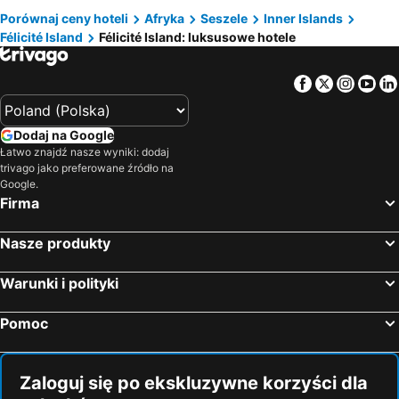
Porównaj ceny hoteli
Afryka
Seszele
Inner Islands
Félicité Island
Félicité Island: luksusowe hotele
Facebook
Twitter
Insta
Yo
Dodaj na Google
Łatwo znajdź nasze wyniki: dodaj
trivago jako preferowane źródło na
Google.
Firma
Nasze produkty
Warunki i polityki
Pomoc
Zaloguj się po ekskluzywne korzyści dla