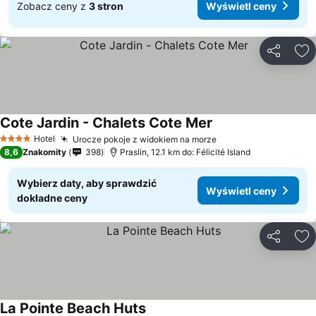
Zobacz ceny z
3 stron
Wyświetl ceny
Udostępni
Do
Cote Jardin - Chalets Cote Mer
Hotel
Urocze pokoje z widokiem na morze
4 Kategoria
8,6
Znakomity
398
Praslin, 12.1 km do: Félicité Island
Wybierz daty, aby sprawdzić
Wyświetl ceny
dokładne ceny
Udostępni
Do
La Pointe Beach Huts