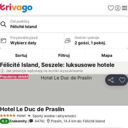
Ulubione
Zaloguj
Me
Cel podróży
Félicité Island
Przyjazd/wyjazd
Goście i pokoje
Wybierz daty
2 gości, 1 pokój.
Sortuj
Filtruj
Mapa
Félicité Island, Seszele: luksusowe hotele
Jak prowizje wpływają na wyniki wyszukiwania
Popularny obiekt
Udostępni
Do
Hotel Le Duc de Praslin
Hotel
Sporty wodne i aktywności
5 Kategoria
9,2
Znakomity
4474
Praslin, 14.4 km do: Félicité Island