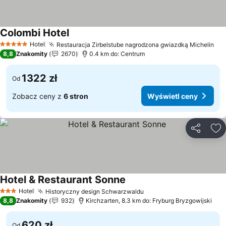
Colombi Hotel
Wyświetl ceny
Hotel
Restauracja Zirbelstube nagrodzona gwiazdką Michelin
Wy
5 Kategoria
8,8
Znakomity
2670
0.4 km do: Centrum
1322 zł
Od
Zobacz ceny z
6 stron
Wyświetl ceny
Udostępni
Do
Hotel & Restaurant Sonne
Wyświetl ceny
Hotel
Historyczny design Schwarzwaldu
Wyświetl ceny
3 Kategoria
8,8
Znakomity
932
Kirchzarten, 8.3 km do: Fryburg Bryzgowijski
620 zł
Od