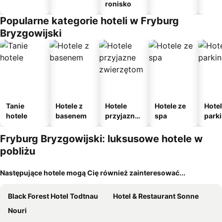
ronisko
Popularne kategorie hoteli w Fryburg
Bryzgowijski
Tanie
Hotele z
Hotele
Hotele ze
Hotel
hotele
basenem
przyjazne
spa
park
zwierzęto
m
m
Fryburg Bryzgowijski: luksusowe hotele w
pobliżu
Następujące hotele mogą Cię również zainteresować...
Black Forest Hotel Todtnau
Hotel & Restaurant Sonne
Nouri