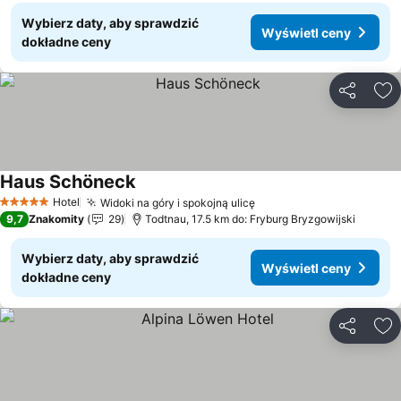
Wybierz daty, aby sprawdzić
Wyświetl ceny
dokładne ceny
Udostępni
Do
Haus Schöneck
Wyświetl ceny
Hotel
Widoki na góry i spokojną ulicę
Wyświetl ceny
5 Kategoria
9,7
Znakomity
29
Todtnau, 17.5 km do: Fryburg Bryzgowijski
Wybierz daty, aby sprawdzić
Wyświetl ceny
dokładne ceny
Udostępni
Do