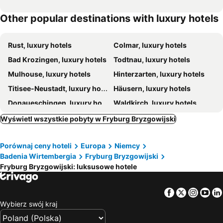
Other popular destinations with luxury hotels
Rust, luxury hotels
Colmar, luxury hotels
Bad Krozingen, luxury hotels
Todtnau, luxury hotels
Mulhouse, luxury hotels
Hinterzarten, luxury hotels
Titisee-Neustadt, luxury hotels
Häusern, luxury hotels
Donaueschingen, luxury hotels
Waldkirch, luxury hotels
Rheinhausen, luxury hotels
Horben, luxury hotels
Wyświetl wszystkie pobyty w Fryburg Bryzgowijski
Badenweiler, luxury hotels
Sélestat, luxury hotels
Porównaj ceny hoteli
Europa
Niemcy
Hornberg, luxury hotels
Ensisheim, luxury hotels
Badenia Wirtembergia
Fryburg Bryzgowijski
Kappel-Grafenhausen, luxury hotels
Lenzkirch, luxury hotels
Fryburg Bryzgowijski: luksusowe hotele
Kaysersberg, luxury hotels
Wolfach, luxury hotels
Schopfheim, luxury hotels
Weil am Rhein, luxury hotels
Facebook
Twitter
Insta
Yo
Wybierz swój kraj
Kirchzarten, luxury hotels
Ribeauvillé, luxury hotels
Glottertal, luxury hotels
Umkirch, luxury hotels