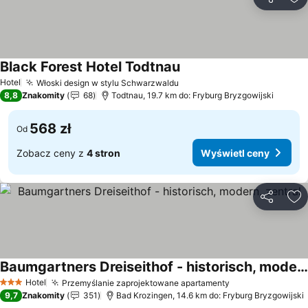
Udostępni
Do
Black Forest Hotel Todtnau
Wyświetl ceny
Hotel
Włoski design w stylu Schwarzwaldu
Wyświetl ceny
8,8
Znakomity
68
Todtnau, 19.7 km do: Fryburg Bryzgowijski
568 zł
Od
Zobacz ceny z
4 stron
Wyświetl ceny
Udostępni
Do
Baumgartners Dreiseithof - historisch, modern, zentral
Wyświetl ceny
Hotel
Przemyślanie zaprojektowane apartamenty
Wyświetl ceny
3 Kategoria
9,7
Znakomity
351
Bad Krozingen, 14.6 km do: Fryburg Bryzgowijski