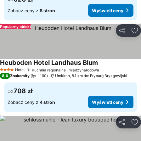
Zobacz ceny z
8 stron
Wyświetl ceny
Popularny obiekt
Udostępni
Do
Heuboden Hotel Landhaus Blum
Wyświetl ceny
Hotel
Kuchnia regionalna i międzynarodowa
Wyświetl ceny
4 Kategoria
8,6
Znakomity
1190
Umkirch, 8.1 km do: Fryburg Bryzgowijski
708 zł
Od
Zobacz ceny z
4 stron
Wyświetl ceny
Udostępni
Do