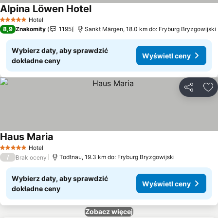
Alpina Löwen Hotel
Wyświetl ceny
Hotel
5 Kategoria
8,9
Znakomity
1195
Sankt Märgen, 18.0 km do: Fryburg Bryzgowijski
Wybierz daty, aby sprawdzić
Wyświetl ceny
dokładne ceny
Udostępni
Do
Haus Maria
Wyświetl ceny
Hotel
5 Kategoria
/
Todtnau, 19.3 km do: Fryburg Bryzgowijski
Brak oceny
Wybierz daty, aby sprawdzić
Wyświetl ceny
dokładne ceny
Zobacz więcej