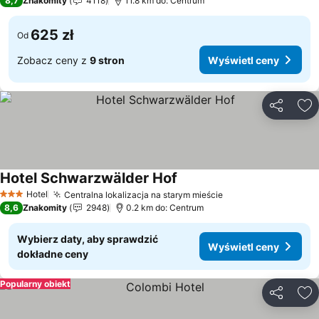
8,7
Znakomity
4118
11.8 km do: Centrum
625 zł
Od
Zobacz ceny z
9 stron
Wyświetl ceny
Udostępni
Do
Hotel Schwarzwälder Hof
Wyświetl ceny
Hotel
Centralna lokalizacja na starym mieście
Wyświetl ceny
3 Kategoria
8,6
Znakomity
2948
0.2 km do: Centrum
Wybierz daty, aby sprawdzić
Wyświetl ceny
dokładne ceny
Popularny obiekt
Udostępni
Do