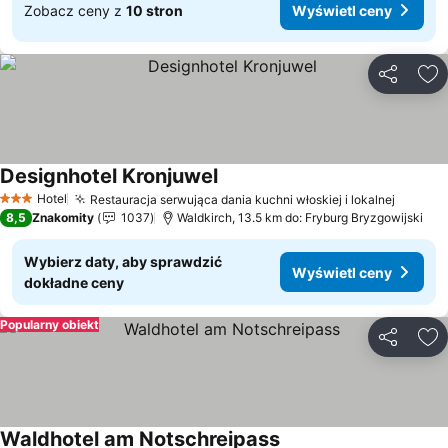
Zobacz ceny z
10 stron
Wyświetl ceny
Udostępni
Do
Designhotel Kronjuwel
Wyświetl ceny
Hotel
Restauracja serwująca dania kuchni włoskiej i lokalnej
Wyświe
3 Kategoria
8,5
Znakomity
1037
Waldkirch, 13.5 km do: Fryburg Bryzgowijski
Wybierz daty, aby sprawdzić
Wyświetl ceny
dokładne ceny
Popularny obiekt
Udostępni
Do
Waldhotel am Notschreipass