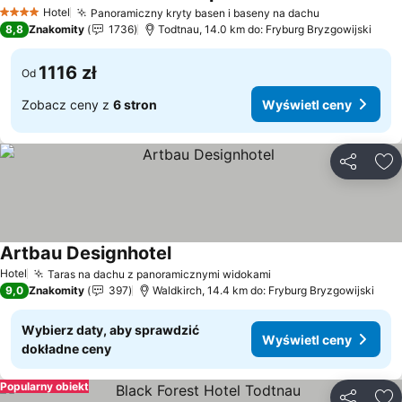
Wyświetl ceny
Hotel
Panoramiczny kryty basen i baseny na dachu
Wyświetl ce
4 Kategoria
8,8
Znakomity
1736
Todtnau, 14.0 km do: Fryburg Bryzgowijski
1116 zł
Od
Zobacz ceny z
6 stron
Wyświetl ceny
Udostępni
Do
Artbau Designhotel
Wyświetl ceny
Hotel
Taras na dachu z panoramicznymi widokami
Wyświetl ceny
9,0
Znakomity
397
Waldkirch, 14.4 km do: Fryburg Bryzgowijski
Wybierz daty, aby sprawdzić
Wyświetl ceny
dokładne ceny
Popularny obiekt