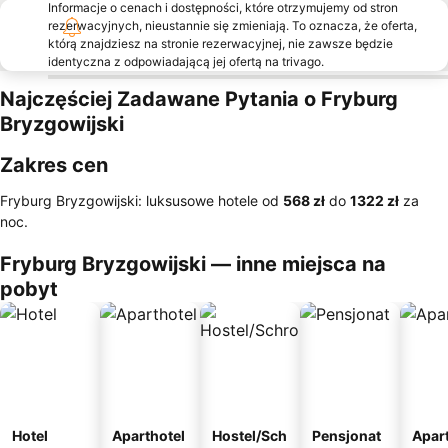
Informacje o cenach i dostępności, które otrzymujemy od stron
rezerwacyjnych, nieustannie się zmieniają. To oznacza, że oferta,
którą znajdziesz na stronie rezerwacyjnej, nie zawsze będzie
identyczna z odpowiadającą jej ofertą na trivago.
Najczęściej Zadawane Pytania o Fryburg
Bryzgowijski
Zakres cen
Fryburg Bryzgowijski: luksusowe hotele od
‎568 zł
do
‎1322 zł
za
noc.
Fryburg Bryzgowijski — inne miejsca na
pobyt
Hotel
Aparthotel
Hostel/Sch
Pensjonat
Apar