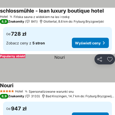
schlossmühle - lean luxury boutique hotel
Wyświ
Hotel
Fińska sauna z widokiem na las i rzekę
Wyświetl ceny
8,9
Znakomity
841
Glottertal, 8.6 km do: Fryburg Bryzgowijski
728 zł
Od
Zobacz ceny z
5 stron
Wyświetl ceny
Popularny obiekt
Udostępni
Do
Nouri
Wyświetl ceny
Hotel
Spersonalizowane warunki snu
Wyświetl ceny
5 Kategoria
8,9
Znakomity
3133
Bad Krozingen, 14.7 km do: Fryburg Bryzgowijsk
947 zł
Od