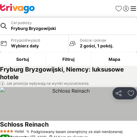
Ulubione
Zaloguj
Me
Cel podróży
Fryburg Bryzgowijski
Przyjazd/wyjazd
Goście i pokoje
Wybierz daty
2 gości, 1 pokój.
Sortuj
Filtruj
Mapa
Fryburg Bryzgowijski, Niemcy: luksusowe
hotele
Jak prowizje wpływają na wyniki wyszukiwania
Udostępni
Do
Schloss Reinach
Wyświetl ceny
Hotel
Podgrzewany basen zewnętrzny ze stali nierdzewnej
Wyświ
4 Kategoria