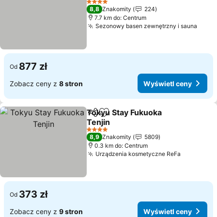
Wyświetl ceny
4 Kategoria
8,8
Znakomity
224
7.7 km do: Centrum
Sezonowy basen zewnętrzny i sauna
Wyśw
877 zł
Od
Zobacz ceny z
8 stron
Wyświetl ceny
Tokyu Stay Fukuoka
Udostępnij
Dodaj do ulubionych
Tenjin
Wyświetl ceny
4 Kategoria
8,9
Znakomity
5809
0.3 km do: Centrum
Urządzenia kosmetyczne ReFa
Wyświetl 
373 zł
Od
Zobacz ceny z
9 stron
Wyświetl ceny