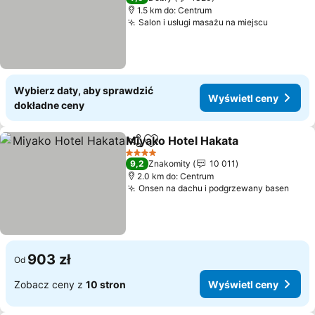
1.5 km do: Centrum
Salon i usługi masażu na miejscu
Wyświetl
Wybierz daty, aby sprawdzić
Wyświetl ceny
dokładne ceny
Miyako Hotel Hakata
Udostępnij
Dodaj do ulubionych
Wyświ
4 Kategoria
9,2
Znakomity
10 011
2.0 km do: Centrum
Onsen na dachu i podgrzewany basen
Wyśw
903 zł
Od
Zobacz ceny z
10 stron
Wyświetl ceny