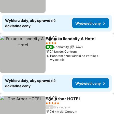
Wybierz daty, aby sprawdzić
Wyświetl ceny
dokładne ceny
Fukuoka Ilandcity A Hotel
Udostępnij
Dodaj do ulubionych
W
4 Kategoria
8,6
Znakomity
447
2.1 km do: Centrum
Panoramiczne widoki na zatokę z
wysokości
Wybierz daty, aby sprawdzić
Wyświetl ceny
dokładne ceny
The Arbor HOTEL
Udostępnij
Dodaj do ulubionych
Wyświet
5 Kategoria
/
Brak oceny
2.6 km do: Centrum