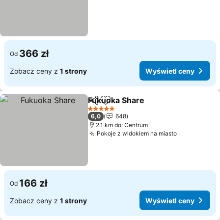
366 zł
Od
Zobacz ceny z
1 strony
Wyświetl ceny
Fukuoka Share
Udostępnij
Dodaj do ulubionych
Wyświetl c
5 Kategoria
6,0
648
2.1 km do: Centrum
Pokoje z widokiem na miasto
Wyświetl c
166 zł
Od
Zobacz ceny z
1 strony
Wyświetl ceny