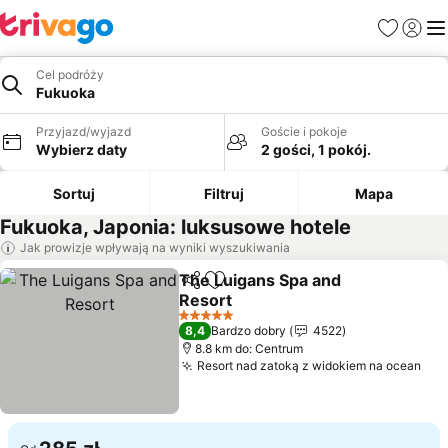
Ulubione
Zaloguj
Me
Cel podróży
Fukuoka
Przyjazd/wyjazd
Goście i pokoje
Wybierz daty
2 gości, 1 pokój.
Sortuj
Filtruj
Mapa
Fukuoka, Japonia: luksusowe hotele
Jak prowizje wpływają na wyniki wyszukiwania
The Luigans Spa and
Udostępnij
Dodaj do ulubionych
Resort
Wyświetl ceny
5 Kategoria
8,4
Bardzo dobry
4522
8.8 km do: Centrum
Resort nad zatoką z widokiem na ocean
Wyś