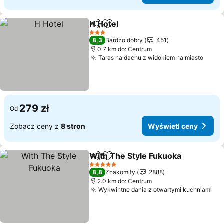
H Hotel
Udostępnij
Dodaj do ulubionych
Wyświetl ceny
3 Kategoria
8,3
Bardzo dobry
451
0.7 km do: Centrum
Taras na dachu z widokiem na miasto
Wyśw
279 zł
Od
Zobacz ceny z
8 stron
Wyświetl ceny
With The Style Fukuoka
Udostępnij
Dodaj do ulubionych
Wy
5 Kategoria
8,8
Znakomity
2888
2.0 km do: Centrum
Wykwintne dania z otwartymi kuchniami
Wy