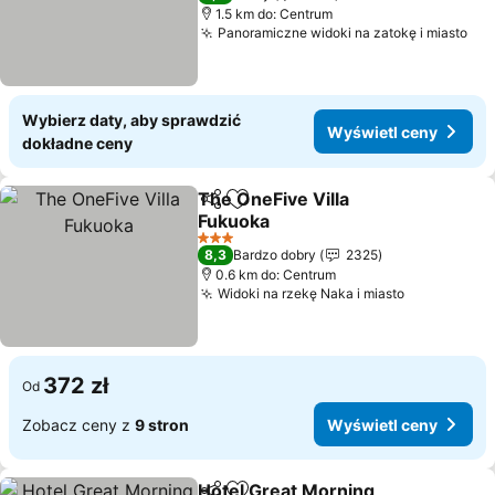
1.5 km do: Centrum
Panoramiczne widoki na zatokę i miasto
Wyś
Wybierz daty, aby sprawdzić
Wyświetl ceny
dokładne ceny
The OneFive Villa
Udostępnij
Dodaj do ulubionych
Fukuoka
Wyświetl ceny
3 Kategoria
8,3
Bardzo dobry
2325
0.6 km do: Centrum
Widoki na rzekę Naka i miasto
Wyświetl 
372 zł
Od
Zobacz ceny z
9 stron
Wyświetl ceny
Hotel Great Morning