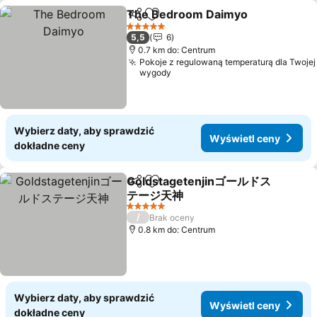
The Bedroom Daimyo
Udostępnij
Dodaj do ulubionych
Wyśw
5 Kategoria
5,5
6
0.7 km do: Centrum
Pokoje z regulowaną temperaturą dla Twojej
wygody
Wybierz daty, aby sprawdzić
Wyświetl ceny
dokładne ceny
Goldstagetenjinゴールドス
Udostępnij
Dodaj do ulubionych
テージ天神
Wyświetl ceny
5 Kategoria
/
Brak oceny
0.8 km do: Centrum
Wybierz daty, aby sprawdzić
Wyświetl ceny
dokładne ceny