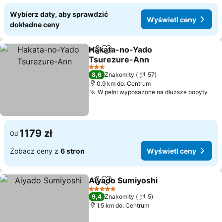
Wybierz daty, aby sprawdzić
Wyświetl ceny
dokładne ceny
Hakata-no-Yado
Udostępnij
Dodaj do ulubionych
Tsurezure-Ann
Wyświetl ceny
3 Kategoria
8,6
Znakomity
57
0.9 km do: Centrum
W pełni wyposażone na dłuższe pobyty
Wyś
1179 zł
Od
Zobacz ceny z
6 stron
Wyświetl ceny
Aiyado Sumiyoshi
Udostępnij
Dodaj do ulubionych
Wyświet
5 Kategoria
9,4
Znakomity
5
1.5 km do: Centrum