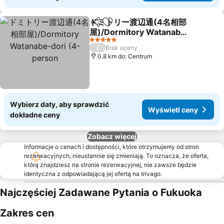
ドミトリー渡辺通(4名相部
Udostępnij
Dodaj do ulubionych
屋)/Dormitory Watanabe-
dori (4-person
Wyświetl ceny
5 Kategoria
/
Brak oceny
0.8 km do: Centrum
Wybierz daty, aby sprawdzić
Wyświetl ceny
dokładne ceny
Zobacz więcej
Informacje o cenach i dostępności, które otrzymujemy od stron
rezerwacyjnych, nieustannie się zmieniają. To oznacza, że oferta,
którą znajdziesz na stronie rezerwacyjnej, nie zawsze będzie
identyczna z odpowiadającą jej ofertą na trivago.
Najczęściej Zadawane Pytania o Fukuoka
Zakres cen