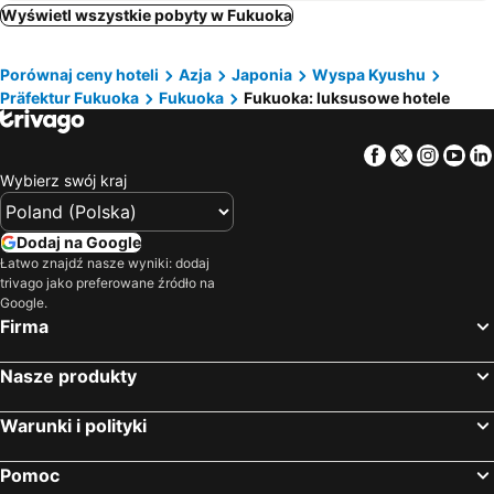
Nogata, luxury hotels
Iizuka, luxury hotels
Wyświetl wszystkie pobyty w Fukuoka
Yame, luxury hotels
Porównaj ceny hoteli
Azja
Japonia
Wyspa Kyushu
Präfektur Fukuoka
Fukuoka
Fukuoka: luksusowe hotele
Facebook
Twitter
Insta
Yo
Wybierz swój kraj
Dodaj na Google
Łatwo znajdź nasze wyniki: dodaj
trivago jako preferowane źródło na
Google.
Firma
Nasze produkty
Warunki i polityki
Pomoc