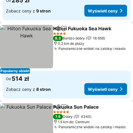
285 zł
Od
Zobacz ceny z
9 stron
Wyświetl ceny
Hilton Fukuoka Sea Hawk
Udostępnij
Dodaj do ulubionych
W
4 Kategoria
8,3
Bardzo dobry
16 656
0.2 km do plaży
Panoramiczne widoki na zatokę i miasto
Wyś
Popularny obiekt
514 zł
Od
Zobacz ceny z
8 stron
Wyświetl ceny
Fukuoka Sun Palace
Udostępnij
Dodaj do ulubionych
Wyświe
5 Kategoria
7,9
Dobry
4340
1.5 km do: Centrum
Panoramiczne widoki na zatokę i miasto
Wyś