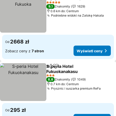
Udostępnij
Dodaj do ulubionych
5 Kategoria
9,1
Znakomity
1629
0.6 km do: Centrum
Podniebne widoki na Zatokę Hakata
Wyświ
2668 zł
Od
Zobacz ceny z
7 stron
Wyświetl ceny
S-peria Hotel
Udostępnij
Dodaj do ulubionych
Fukuokanakasu
Wyświetl ceny
3 Kategoria
8,8
Znakomity
1049
0.7 km do: Centrum
Prysznic i suszarka premium ReFa
Wyświet
295 zł
Od