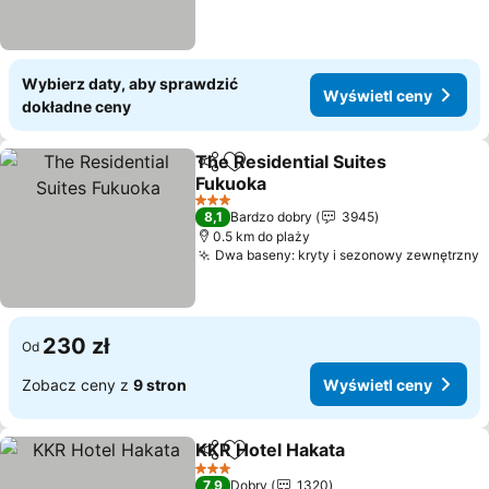
Wybierz daty, aby sprawdzić
Wyświetl ceny
dokładne ceny
The Residential Suites
Udostępnij
Dodaj do ulubionych
Fukuoka
Wyświetl ceny
3 Kategoria
8,1
Bardzo dobry
3945
0.5 km do plaży
Dwa baseny: kryty i sezonowy zewnętrzny
W
230 zł
Od
Zobacz ceny z
9 stron
Wyświetl ceny
KKR Hotel Hakata
Udostępnij
Dodaj do ulubionych
Wyświetl
3 Kategoria
7,9
Dobry
1320