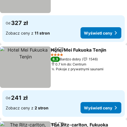
327 zł
Od
Zobacz ceny z
11 stron
Wyświetl ceny
Hotel Mei Fukuoka Tenjin
Udostępnij
Dodaj do ulubionych
W
4 Kategoria
8,3
Bardzo dobry
1546
0.7 km do: Centrum
Pokoje z prywatnymi saunami
Wyświetl 
241 zł
Od
Zobacz ceny z
2 stron
Wyświetl ceny
The Ritz-carlton, Fukuoka