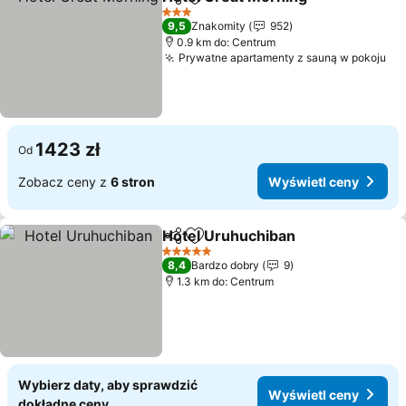
Udostępnij
Dodaj do ulubionych
Wyświ
3 Kategoria
9,5
Znakomity
952
0.9 km do: Centrum
Prywatne apartamenty z sauną w pokoju
Wy
1423 zł
Od
Zobacz ceny z
6 stron
Wyświetl ceny
Hotel Uruhuchiban
Udostępnij
Dodaj do ulubionych
Wyświet
5 Kategoria
8,4
Bardzo dobry
9
1.3 km do: Centrum
Wybierz daty, aby sprawdzić
Wyświetl ceny
dokładne ceny