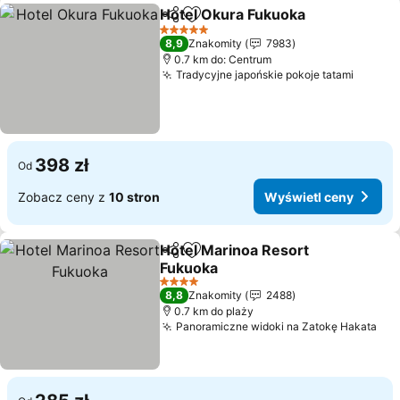
Hotel Okura Fukuoka
Udostępnij
Dodaj do ulubionych
Wyświ
5 Kategoria
8,9
Znakomity
7983
0.7 km do: Centrum
Tradycyjne japońskie pokoje tatami
Wyświe
398 zł
Od
Zobacz ceny z
10 stron
Wyświetl ceny
Hotel Marinoa Resort
Udostępnij
Dodaj do ulubionych
Fukuoka
Wyświetl ceny
4 Kategoria
8,8
Znakomity
2488
0.7 km do plaży
Panoramiczne widoki na Zatokę Hakata
Wyś