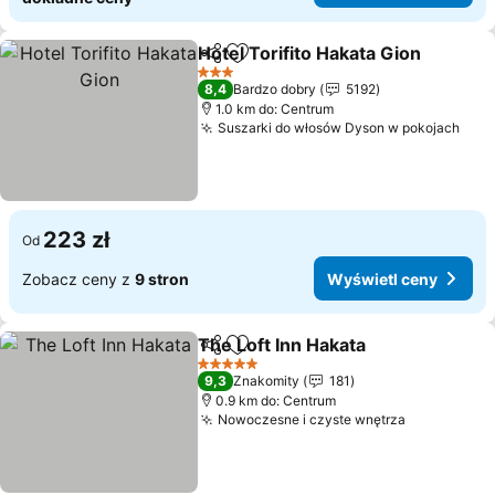
Hotel Torifito Hakata Gion
Udostępnij
Dodaj do ulubionych
3 Kategoria
8,4
Bardzo dobry
5192
1.0 km do: Centrum
Suszarki do włosów Dyson w pokojach
Wyś
223 zł
Od
Zobacz ceny z
9 stron
Wyświetl ceny
The Loft Inn Hakata
Udostępnij
Dodaj do ulubionych
Wyświe
5 Kategoria
9,3
Znakomity
181
0.9 km do: Centrum
Nowoczesne i czyste wnętrza
Wyświetl 