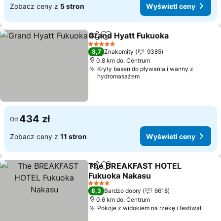
Zobacz ceny z
5 stron
Wyświetl ceny
Grand Hyatt Fukuoka
Udostępnij
Dodaj do ulubionych
Wyświ
5 Kategoria
8,7
Znakomity
9385
0.8 km do: Centrum
Kryty basen do pływania i wanny z
hydromasażem
434 zł
Od
Zobacz ceny z
11 stron
Wyświetl ceny
The BREAKFAST HOTEL
Udostępnij
Dodaj do ulubionych
Fukuoka Nakasu
Wyświetl ceny
4 Kategoria
8,3
Bardzo dobry
6618
0.6 km do: Centrum
Pokoje z widokiem na rzekę i festiwal
Wyśw