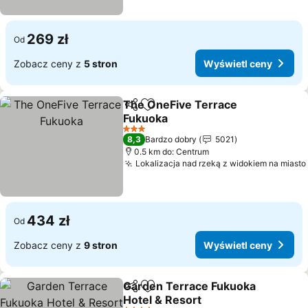
269 zł
Od
Zobacz ceny z
5 stron
Wyświetl ceny
The OneFive Terrace
Udostępnij
Dodaj do ulubionych
Fukuoka
Wyświetl ceny
3 Kategoria
8,3
Bardzo dobry
5021
0.5 km do: Centrum
Lokalizacja nad rzeką z widokiem na miasto
434 zł
Od
Zobacz ceny z
9 stron
Wyświetl ceny
Garden Terrace Fukuoka
Udostępnij
Dodaj do ulubionych
Hotel & Resort