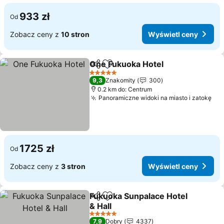
933 zł
Od
Zobacz ceny z
10 stron
Wyświetl ceny
One Fukuoka Hotel
Udostępnij
Dodaj do ulubionych
Wyświe
5 Kategoria
9,3
Znakomity
300
0.2 km do: Centrum
Panoramiczne widoki na miasto i zatokę
Wyś
1725 zł
Od
Zobacz ceny z
3 stron
Wyświetl ceny
Fukuoka Sunpalace Hotel
Udostępnij
Dodaj do ulubionych
& Hall
Wyświetl ceny
5 Kategoria
7,9
Dobry
4337