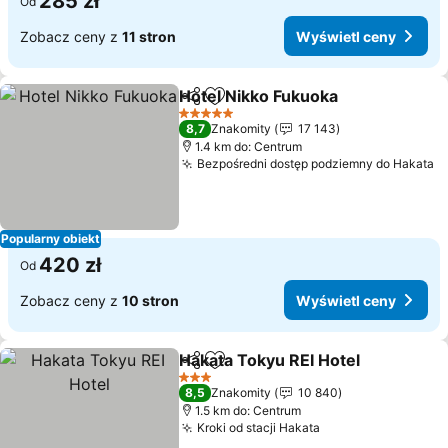
285 zł
Od
Zobacz ceny z
11 stron
Wyświetl ceny
Hotel Nikko Fukuoka
Udostępnij
Dodaj do ulubionych
Wyświ
5 Kategoria
8,7
Znakomity
17 143
1.4 km do: Centrum
Bezpośredni dostęp podziemny do Hakata
W
Popularny obiekt
420 zł
Od
Zobacz ceny z
10 stron
Wyświetl ceny
Hakata Tokyu REI Hotel
Udostępnij
Dodaj do ulubionych
Wy
3 Kategoria
8,5
Znakomity
10 840
1.5 km do: Centrum
Kroki od stacji Hakata
Wyświetl ceny