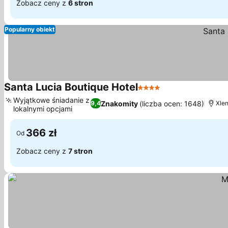
Zobacz ceny z
6 stron
Popularny obiekt
Santa Lucia Boutique Hotel
4 Kategoria
Wyjątkowe śniadanie z
Znakomity
(liczba ocen: 1648)
9,4
Xlen
lokalnymi opcjami
366 zł
Od
Zobacz ceny z
7 stron