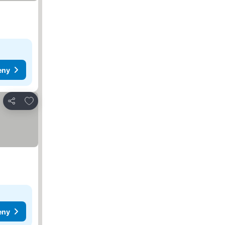
eny
Dodaj do ulubionych
Udostępnij
eny