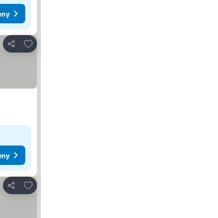
eny
Dodaj do ulubionych
Udostępnij
eny
Dodaj do ulubionych
Udostępnij