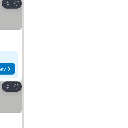
Dodaj do ulubionych
Udostępnij
eny
Dodaj do ulubionych
Udostępnij