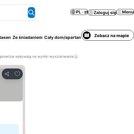
PL · zł
Menu
Zaloguj się
Zobacz na mapie
Basen
Ze śniadaniem
Cały dom/apartament
Plaża
 prowizje wpływają na wyniki wyszukiwania
Dodaj do ulubionych
Udostępnij