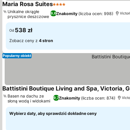
Maria Rosa Suites
4 Kategoria
Unikalne okrągłe
Znakomity
(liczba ocen: 998)
9,6
Victor
prysznice deszczowe
538 zł
Od
Zobacz ceny z
4 stron
Popularny obiekt
Battistini Boutique Living and Spa, Victoria, 
Basen na dachu ze
Znakomity
(liczba ocen: 874)
9,7
Victo
słoną wodą i widokami
Wybierz daty, aby sprawdzić dokładne ceny