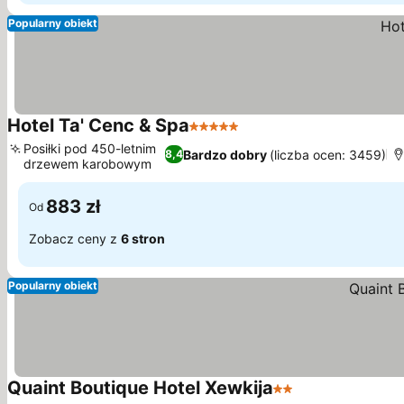
Popularny obiekt
Hotel Ta' Cenc & Spa
5 Kategoria
Posiłki pod 450-letnim
Bardzo dobry
(liczba ocen: 3459)
8,4
drzewem karobowym
883 zł
Od
Zobacz ceny z
6 stron
Popularny obiekt
Quaint Boutique Hotel Xewkija
2 Kategoria