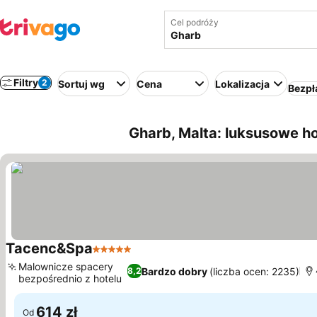
Cel podróży
Filtry
2
Sortuj wg
Cena
Lokalizacja
Bezpł
Gharb, Malta: luksusowe ho
Tacenc&Spa
5 Kategoria
Malownicze spacery
Bardzo dobry
(liczba ocen: 2235)
8,2
bezpośrednio z hotelu
614 zł
Od