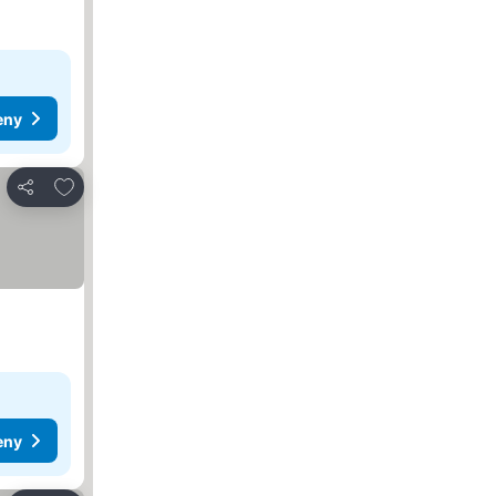
eny
Dodaj do ulubionych
Udostępnij
eny