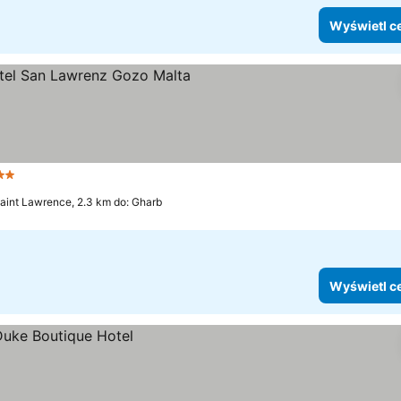
Wyświetl c
tegoria
aint Lawrence, 2.3 km do: Gharb
Wyświetl c