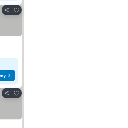
Dodaj do ulubionych
Udostępnij
eny
Dodaj do ulubionych
Udostępnij