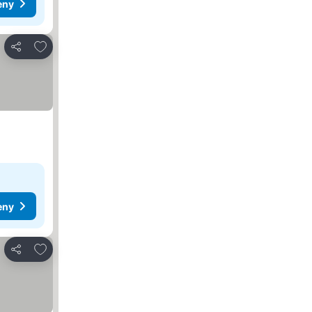
eny
Dodaj do ulubionych
Udostępnij
eny
Dodaj do ulubionych
Udostępnij