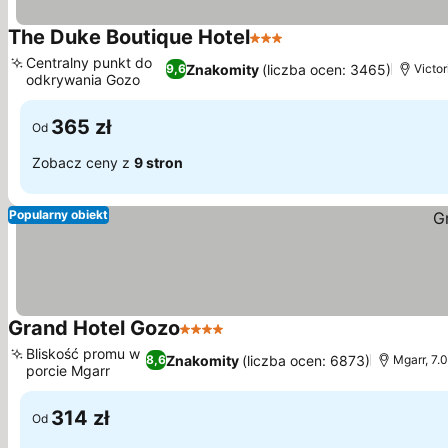
The Duke Boutique Hotel
3 Kategoria
Centralny punkt do
Znakomity
(liczba ocen: 3465)
9,6
Victor
odkrywania Gozo
365 zł
Od
Zobacz ceny z
9 stron
Popularny obiekt
Grand Hotel Gozo
4 Kategoria
Bliskość promu w
Znakomity
(liczba ocen: 6873)
8,6
Mgarr, 7.
porcie Mgarr
314 zł
Od