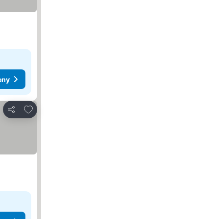
eny
Dodaj do ulubionych
Udostępnij