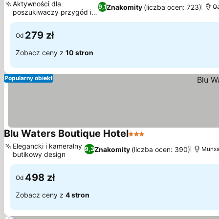
Aktywności dla
Znakomity
(liczba ocen: 723)
9,1
Qa
poszukiwaczy przygód i
relaksu
279 zł
Od
Zobacz ceny z
10 stron
Popularny obiekt
Blu Waters Boutique Hotel
3 Kategoria
Elegancki i kameralny
Znakomity
(liczba ocen: 390)
9,3
Munxar
butikowy design
498 zł
Od
Zobacz ceny z
4 stron