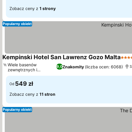
Zobacz ceny z
1 strony
Popularny obiekt
Kempinski Hotel San Lawrenz Gozo Malta
5 Ka
Wiele basenów
Znakomity
(liczba ocen: 6068)
9,0
S
zewnętrznych i
wewnętrznych
549 zł
Od
Zobacz ceny z
11 stron
Popularny obiekt