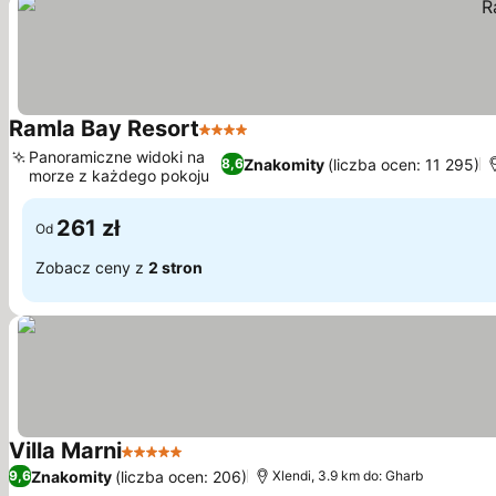
Ramla Bay Resort
4 Kategoria
Panoramiczne widoki na
Znakomity
(liczba ocen: 11 295)
8,6
morze z każdego pokoju
261 zł
Od
Zobacz ceny z
2 stron
Villa Marni
5 Kategoria
Znakomity
(liczba ocen: 206)
9,6
Xlendi, 3.9 km do: Gharb