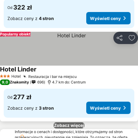
322 zł
Od
Zobacz ceny z
4 stron
Wyświetl ceny
Popularny obiekt
Udostępni
Do
Hotel Linder
Wyświetl ceny
Hotel
Restauracja i bar na miejscu
Wyświetl ceny
3 Kategoria
9,0
Znakomity
696
4.7 km do: Centrum
277 zł
Od
Zobacz ceny z
3 stron
Wyświetl ceny
Zobacz więcej
Informacje o cenach i dostępności, które otrzymujemy od stron
rezerwacyjnych, nieustannie się zmieniają. To oznacza, że oferta,