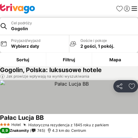
Ulubione
Zaloguj
Me
Cel podróży
Gogolin
Przyjazd/wyjazd
Goście i pokoje
Wybierz daty
2 gości, 1 pokój.
Sortuj
Filtruj
Mapa
Gogolin, Polska: luksusowe hotele
Jak prowizje wpływają na wyniki wyszukiwania
Udostępni
Do
Pałac Lucja BB
Wyświetl ceny
Hotel
Historyczna rezydencja z 1845 roku z parkiem
Wyświetl ce
3 Kategoria
8,9
Znakomity
745
4.3 km do: Centrum