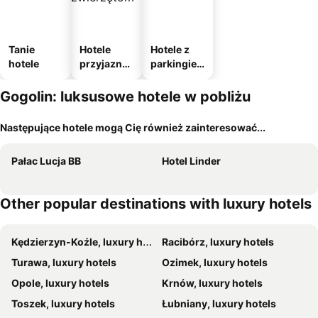
Tanie
Hotele
Hotele z
hotele
przyjazne
parkingie
zwierzęto
m
m
Gogolin: luksusowe hotele w pobliżu
Następujące hotele mogą Cię również zainteresować...
Pałac Lucja BB
Hotel Linder
Other popular destinations with luxury hotels
Kędzierzyn-Koźle, luxury hotels
Racibórz, luxury hotels
Turawa, luxury hotels
Ozimek, luxury hotels
Opole, luxury hotels
Krnów, luxury hotels
Toszek, luxury hotels
Łubniany, luxury hotels