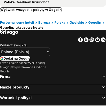
Polska Cerekiew, luxury hotels
Wyświetl wszystkie pobyty w Gogolin
Porównaj ceny hoteli
Europa
Polska
Opolskie
Gogolin
Gogolin: luksusowe hotele
Facebook
Twitter
Insta
Yo
Wybierz swój kraj
Dodaj na Google
Łatwo znajdź nasze wyniki: dodaj
trivago jako preferowane źródło na
Google.
Firma
Nasze produkty
Warunki i polityki