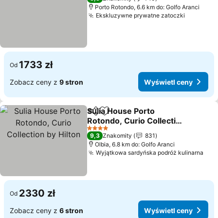
Porto Rotondo, 6.6 km do: Golfo Aranci
Ekskluzywne prywatne zatoczki
Wyświetl
1733 zł
Od
Zobacz ceny z
9 stron
Wyświetl ceny
Sulia House Porto
Udostępnij
Dodaj do ulubionych
Rotondo, Curio Collection
by Hilton
Wyświetl ceny
4 Kategoria
9,3
Znakomity
831
Olbia, 6.8 km do: Golfo Aranci
Wyjątkowa sardyńska podróż kulinarna
Wyś
2330 zł
Od
Zobacz ceny z
6 stron
Wyświetl ceny