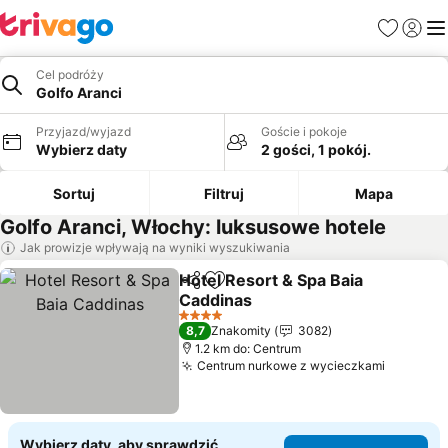
Ulubione
Zaloguj
Me
Cel podróży
Golfo Aranci
Przyjazd/wyjazd
Goście i pokoje
Wybierz daty
2 gości, 1 pokój.
Sortuj
Filtruj
Mapa
Golfo Aranci, Włochy: luksusowe hotele
Jak prowizje wpływają na wyniki wyszukiwania
Hotel Resort & Spa Baia
Udostępnij
Dodaj do ulubionych
Caddinas
Wyświetl ceny
4 Kategoria
8,7
Znakomity
3082
1.2 km do: Centrum
Centrum nurkowe z wycieczkami
Wyświet
Wybierz daty, aby sprawdzić