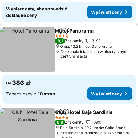
Wybierz daty, aby sprawdzić
Wyświetl ceny
dokładne ceny
Hotel Panorama
Udostępnij
Dodaj do ulubionych
Wyświetl 
4 Kategoria
9,1
Znakomity
3192
Olbia, 13.2 km do: Golfo Aranci
Doskonała lokalizacja w historycznym
centrum miasta
386 zł
Od
Zobacz ceny z
10 stron
Wyświetl ceny
Club Hotel Baja Sardinia
Udostępnij
Dodaj do ulubionych
Wy
4 Kategoria
8,9
Znakomity
1699
Baja Sardinia, 19.2 km do: Golfo Aranci
Strategiczna lokalizacja blisko centrum
miasta