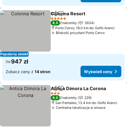
Colonna Resort
Udostępnij
Dodaj do ulubionych
Wyświetl 
5 Kategoria
8,5
Znakomity
3634
Porto Cervo, 18.0 km do: Golfo Aranci
Bliskość przystani Porto Cervo
Wyświetl 
Popularny obiekt
947 zł
Od
Zobacz ceny z
14 stron
Wyświetl ceny
Antica Dimora La Corona
Udostępnij
Dodaj do ulubionych
W
3 Kategoria
9,0
Znakomity
229
San Pantaleo, 13.4 km do: Golfo Aranci
Centralna lokalizacja w wiosce
Wyświetl 