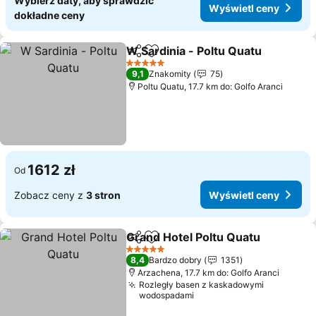
Wybierz daty, aby sprawdzić
Wyświetl ceny
dokładne ceny
W Sardinia - Poltu Quatu
Udostępnij
Dodaj do ulubionych
W
5 Kategoria
9,1
Znakomity
75
Poltu Quatu, 17.7 km do: Golfo Aranci
1612 zł
Od
Zobacz ceny z
3 stron
Wyświetl ceny
Grand Hotel Poltu Quatu
Udostępnij
Dodaj do ulubionych
W
5 Kategoria
8,4
Bardzo dobry
1351
Arzachena, 17.7 km do: Golfo Aranci
Rozległy basen z kaskadowymi
wodospadami