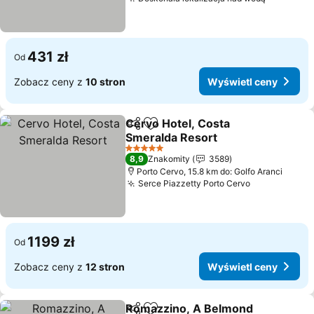
Wyświetl
431 zł
Od
Zobacz ceny z
10 stron
Wyświetl ceny
Cervo Hotel, Costa
Udostępnij
Dodaj do ulubionych
Smeralda Resort
Wyświetl ceny
5 Kategoria
8,9
Znakomity
3589
Porto Cervo, 15.8 km do: Golfo Aranci
Serce Piazzetty Porto Cervo
Wyświetl c
1199 zł
Od
Zobacz ceny z
12 stron
Wyświetl ceny
Romazzino, A Belmond