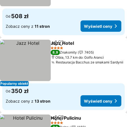
508 zł
Od
Zobacz ceny z
11 stron
Wyświetl ceny
Jazz Hotel
Udostępnij
Dodaj do ulubionych
Wyświetl ceny
4 Kategoria
8,9
Znakomity
7405
Olbia, 13.7 km do: Golfo Aranci
Restauracja Bacchus ze smakami Sardynii
W
Popularny obiekt
350 zł
Od
Zobacz ceny z
13 stron
Wyświetl ceny
Hotel Pulicinu
Udostępnij
Dodaj do ulubionych
Wyświetl ce
4 Kategoria