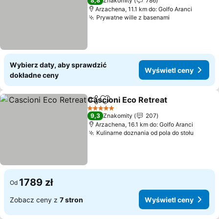
8,8
Znakomity
786
Arzachena, 11.1 km do: Golfo Aranci
Prywatne wille z basenami
Wyświetl cen
Wybierz daty, aby sprawdzić
Wyświetl ceny
dokładne ceny
Cascioni Eco Retreat
Udostępnij
Dodaj do ulubionych
Wyświ
5 Kategoria
9,3
Znakomity
207
Arzachena, 16.1 km do: Golfo Aranci
Kulinarne doznania od pola do stołu
Wyświe
1789 zł
Od
Zobacz ceny z
7 stron
Wyświetl ceny