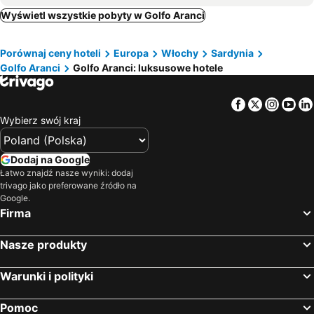
Budoni, luxury hotels
Aglientu, luxury hotels
Sulia House Porto Rotondo, Curio Collection by Hilton
Cascioni Eco Retreat
Wyświetl wszystkie pobyty w Golfo Aranci
Poltu Quatu, luxury hotels
San Pantaleo, luxury hotels
Hotel Villa Margherita
Romazzino, A Belmond Hotel, Costa Smeralda
Porównaj ceny hoteli
Europa
Włochy
Sardynia
Golfo di Marinella, luxury hotels
Torpè, luxury hotels
Antica Dimora La Corona
W Sardinia - Poltu Quatu
Golfo Aranci
Golfo Aranci: luksusowe hotele
Tempio Pausania, luxury hotels
Siniscola, luxury hotels
Hotel Relais Villa del Golfo & Spa
Facebook
Twitter
Insta
Yo
Wybierz swój kraj
Dodaj na Google
Łatwo znajdź nasze wyniki: dodaj
trivago jako preferowane źródło na
Google.
Firma
Nasze produkty
Warunki i polityki
Pomoc