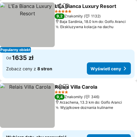
L'Ea Bianca Luxury Resort
Udostępnij
Dodaj do ulubionych
5 Kategoria
9,2
Znakomity
1132
Baja Sardinia, 18.0 km do: Golfo Aranci
Ekskluzywna kolacja na dachu
Wyświetl 
Popularny obiekt
1635 zł
Od
Zobacz ceny z
8 stron
Wyświetl ceny
Relais Villa Carola
Udostępnij
Dodaj do ulubionych
Wyświet
4 Kategoria
9,4
Znakomity
346
Arzachena, 13.3 km do: Golfo Aranci
Wyjątkowe doznania kulinarne
Wyświetl 