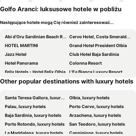
zwierzęto
m
Golfo Aranci: luksusowe hotele w pobliżu
Następujące hotele mogą Cię również zainteresować...
Abi d'Oru Sardinian Beach Resort & Spa
Cervo Hotel, Costa Smeralda Resort
HOTEL MARTINI
Grand Hotel President Olbia
Jazz Hotel
Club Hotel Baja Sardinia
Hotel Panorama
Colonna Resort
Felix Hotels - Hotel Felix Olbia
L'Ea Bianca Luxury Resort
Other popular destinations with luxury hotels
Grand Hotel Cannigione
Hotel Pulicinu
Hotel Pitrizza, Costa Smeralda
Borgo Smeraldo
Santa Teresa Gallura, luxury hotels
Olbia, luxury hotels
Hotel Cala di Volpe, a Luxury Collection Hotel, Costa Smeralda
Hotel Colonna San Marco
Palau, luxury hotels
Porto Cervo, luxury hotels
La Locanda del Conte Mameli
CPH | Pevero Hotel
Baja Sardinia, luxury hotels
Arzachena, luxury hotels
Pedra Smeralda
Hotel Nibaru
Porto Rotondo, luxury hotels
San Teodoro, luxury hotels
Hotel Resort & Spa Baia Caddinas
Grand Hotel Poltu Quatu
La Maddalena, luxury hotels
Cannigione, luxury hotels
Grand Relais Dei Nuraghi
Hotel Sporting