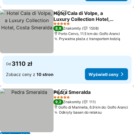
Hotel Cala di Volpe, a
Udostępnij
Dodaj do ulubionych
Luxury Collection Hotel,
Costa Smeralda
Wyświetl ceny
5 Kategoria
8,9
Znakomity
1508
Porto Cervo, 11.5 km do: Golfo Aranci
Prywatna plaża z transportem łodzią
Wyświ
3110 zł
Od
Zobacz ceny z
10 stron
Wyświetl ceny
Pedra Smeralda
Udostępnij
Dodaj do ulubionych
Wyświetl 
5 Kategoria
9,2
Znakomity
111
Golfo di Marinella, 6.9 km do: Golfo Aranci
Odkryty basen do relaksu
Wyświetl cen