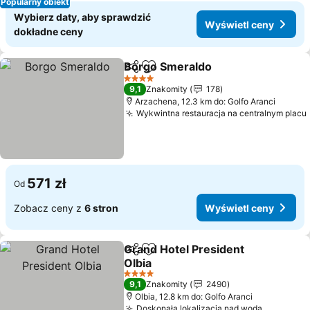
Popularny obiekt
Wybierz daty, aby sprawdzić
Wyświetl ceny
dokładne ceny
Borgo Smeraldo
Udostępnij
Dodaj do ulubionych
Wyświetl 
4 Kategoria
9,1
Znakomity
178
Arzachena, 12.3 km do: Golfo Aranci
Wykwintna restauracja na centralnym placu
571 zł
Od
Zobacz ceny z
6 stron
Wyświetl ceny
Grand Hotel President
Udostępnij
Dodaj do ulubionych
Olbia
Wyświetl ceny
4 Kategoria
9,1
Znakomity
2490
Olbia, 12.8 km do: Golfo Aranci
Doskonała lokalizacja nad wodą