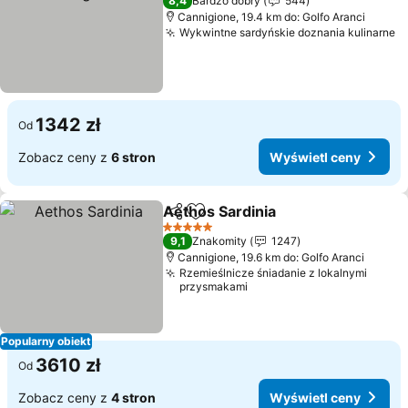
8,4
Bardzo dobry
544
Cannigione, 19.4 km do: Golfo Aranci
Wykwintne sardyńskie doznania kulinarne
W
1342 zł
Od
Zobacz ceny z
6 stron
Wyświetl ceny
Aethos Sardinia
Udostępnij
Dodaj do ulubionych
Wyświetl 
5 Kategoria
9,1
Znakomity
1247
Cannigione, 19.6 km do: Golfo Aranci
Rzemieślnicze śniadanie z lokalnymi
przysmakami
Popularny obiekt
3610 zł
Od
Zobacz ceny z
4 stron
Wyświetl ceny