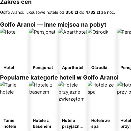
Zakres cen
Golfo Aranci: luksusowe hotele od
‎350 zł
do
‎4732 zł
za noc.
Golfo Aranci — inne miejsca na pobyt
Hotel
Pensjonat
Aparthotel
Ośrodki
Pens
Popularne kategorie hoteli w Golfo Aranci
Tanie
Hotele z
Hotele
Hotele ze
Hote
hotele
basenem
przyjazne
spa
przy 