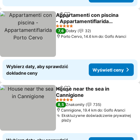
Appartamenti con piscina
Udostępnij
Dodaj do ulubionych
- Appartamentiflarida
Porto Cervo
Wyświetl ceny
5 Kategoria
7,6
Dobry
32
Porto Cervo, 14.6 km do: Golfo Aranci
Wybierz daty, aby sprawdzić
Wyświetl ceny
dokładne ceny
House near the sea in
Udostępnij
Dodaj do ulubionych
Cannigione
Wyświetl ceny
5 Kategoria
8,5
Znakomity
735
Cannigione, 19.4 km do: Golfo Aranci
Ekskluzywne doświadczenie prywatnej
plaży