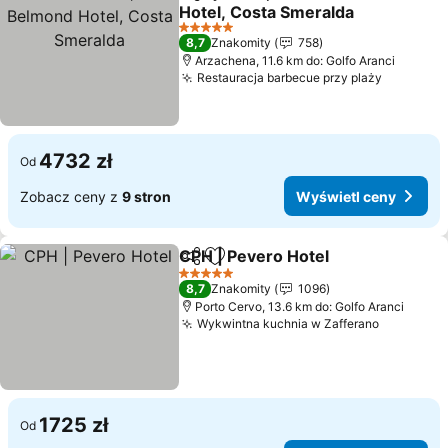
Udostępnij
Dodaj do ulubionych
Hotel, Costa Smeralda
Wyświetl ceny
5 Kategoria
8,7
Znakomity
758
Arzachena, 11.6 km do: Golfo Aranci
Restauracja barbecue przy plaży
Wyświet
4732 zł
Od
Zobacz ceny z
9 stron
Wyświetl ceny
CPH | Pevero Hotel
Udostępnij
Dodaj do ulubionych
Wyświe
5 Kategoria
8,7
Znakomity
1096
Porto Cervo, 13.6 km do: Golfo Aranci
Wykwintna kuchnia w Zafferano
Wyświetl
1725 zł
Od