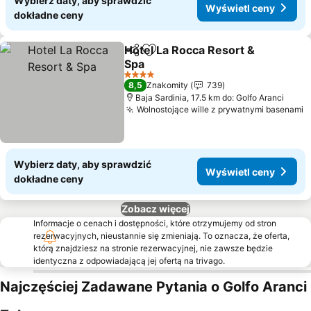
Wybierz daty, aby sprawdzić
Wyświetl ceny
dokładne ceny
Hotel La Rocca Resort &
Udostępnij
Dodaj do ulubionych
Spa
Wyświetl ceny
4 Kategoria
8,5
Znakomity
739
Baja Sardinia, 17.5 km do: Golfo Aranci
Wolnostojące wille z prywatnymi basenami
W
Wybierz daty, aby sprawdzić
Wyświetl ceny
dokładne ceny
Zobacz więcej
Informacje o cenach i dostępności, które otrzymujemy od stron
rezerwacyjnych, nieustannie się zmieniają. To oznacza, że oferta,
którą znajdziesz na stronie rezerwacyjnej, nie zawsze będzie
identyczna z odpowiadającą jej ofertą na trivago.
Najczęściej Zadawane Pytania o Golfo Aranci