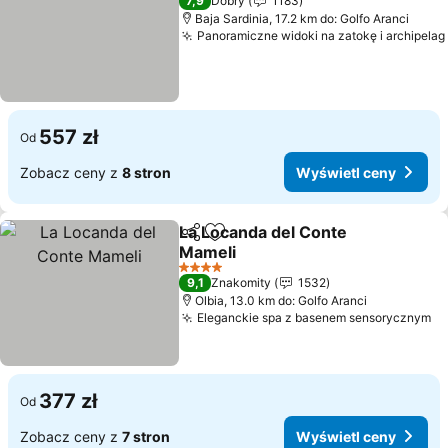
7,9
Dobry
1183
Baja Sardinia, 17.2 km do: Golfo Aranci
Panoramiczne widoki na zatokę i archipelag
557 zł
Od
Zobacz ceny z
8 stron
Wyświetl ceny
La Locanda del Conte
Udostępnij
Dodaj do ulubionych
Mameli
Wyświetl ceny
4 Kategoria
9,1
Znakomity
1532
Olbia, 13.0 km do: Golfo Aranci
Eleganckie spa z basenem sensorycznym
Wy
377 zł
Od
Zobacz ceny z
7 stron
Wyświetl ceny