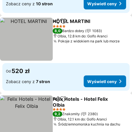
Zobacz ceny z
10 stron
Wyświetl ceny
HOTEL MARTINI
Udostępnij
Dodaj do ulubionych
Wyświetl 
4 Kategoria
8,0
Bardzo dobry
1083
Olbia, 12.8 km do: Golfo Aranci
Pokoje z widokiem na park lub morze
Wyświ
520 zł
Od
Zobacz ceny z
7 stron
Wyświetl ceny
Felix Hotels - Hotel Felix
Udostępnij
Dodaj do ulubionych
Olbia
Wyświetl ceny
4 Kategoria
9,2
Znakomity
2380
Olbia, 12.1 km do: Golfo Aranci
Śródziemnomorska kuchnia na dachu
Wyśw