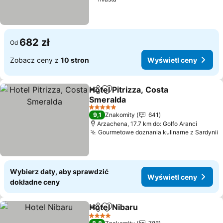
682 zł
Od
Zobacz ceny z
10 stron
Wyświetl ceny
Hotel Pitrizza, Costa
Udostępnij
Dodaj do ulubionych
Smeralda
Wyświetl ceny
5 Kategoria
9,1
Znakomity
641
Arzachena, 17.7 km do: Golfo Aranci
Gourmetowe doznania kulinarne z Sardynii
W
Wybierz daty, aby sprawdzić
Wyświetl ceny
dokładne ceny
Hotel Nibaru
Udostępnij
Dodaj do ulubionych
Wyświetl cen
4 Kategoria