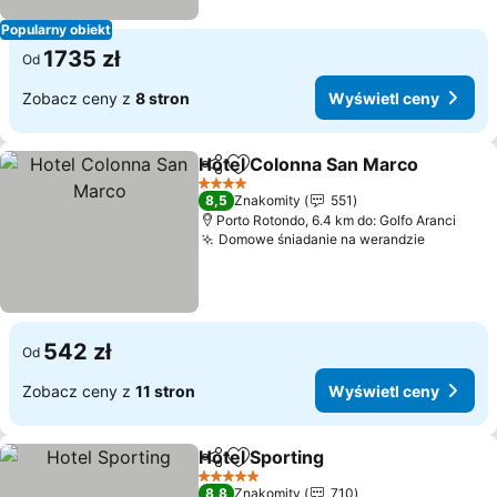
Popularny obiekt
1735 zł
Od
Zobacz ceny z
8 stron
Wyświetl ceny
Hotel Colonna San Marco
Udostępnij
Dodaj do ulubionych
4 Kategoria
8,5
Znakomity
551
Porto Rotondo, 6.4 km do: Golfo Aranci
Domowe śniadanie na werandzie
Wyświet
542 zł
Od
Zobacz ceny z
11 stron
Wyświetl ceny
Hotel Sporting
Udostępnij
Dodaj do ulubionych
Wyświetl ce
5 Kategoria
8,8
Znakomity
710