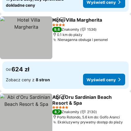
Wyświetl ceny
dokładne ceny
Hotel Villa Margherita
Udostępnij
Dodaj do ulubionych
Wyśw
4 Kategoria
9,6
Znakomity
1536
0.1 km do plaży
Nienaganna obsługa i personel
Wyświetl 
624 zł
Od
Zobacz ceny z
8 stron
Wyświetl ceny
Abi d'Oru Sardinian Beach
Udostępnij
Dodaj do ulubionych
Resort & Spa
Wyświetl ceny
5 Kategoria
8,7
Znakomity
2130
Porto Rotondo, 5.6 km do: Golfo Aranci
Ekskluzywny prywatny dostęp do plaży
Wyś