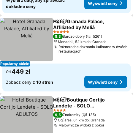
Wybierz daty, aby sprawdzić
Wyświetl ceny
dokładne ceny
Hotel Granada Palace,
Udostępnij
Dodaj do ulubionych
Affiliated by Meliá
Wyświetl ceny
5 Kategoria
8,3
Bardzo dobry
5261
Monachil, 5.1 km do: Granada
Różnorodne doznania kulinarne w dwóch
restauracjach
Popularny obiekt
449 zł
Od
Zobacz ceny z
10 stron
Wyświetl ceny
Hotel Boutique Cortijo
Udostępnij
Dodaj do ulubionych
Landete - SOLO
ADULTOS
Wyświetl ceny
4 Kategoria
9,5
Znakomity
135
Ogíjares, 6.1 km do: Granada
Malownicze widoki z pokoi
Wyświetl ce