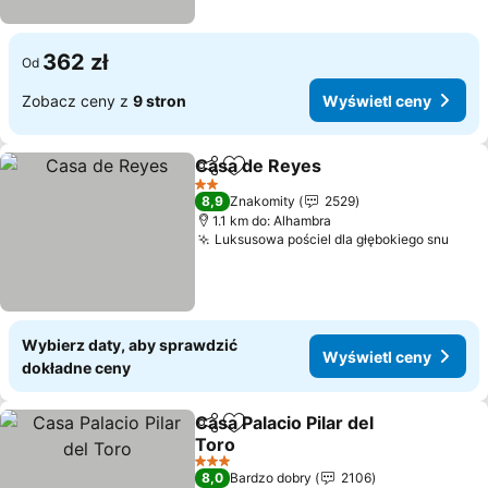
362 zł
Od
Zobacz ceny z
9 stron
Wyświetl ceny
Casa de Reyes
Udostępnij
Dodaj do ulubionych
Wyświetl c
2 Kategoria
8,9
Znakomity
2529
1.1 km do: Alhambra
Luksusowa pościel dla głębokiego snu
Wyśw
Wybierz daty, aby sprawdzić
Wyświetl ceny
dokładne ceny
Casa Palacio Pilar del
Udostępnij
Dodaj do ulubionych
Toro
Wyświetl ceny
3 Kategoria
8,0
Bardzo dobry
2106