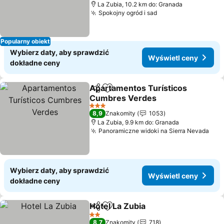
La Zubia, 10.2 km do: Granada
Spokojny ogród i sad
Wyświetl ceny
Popularny obiekt
Wybierz daty, aby sprawdzić
Wyświetl ceny
dokładne ceny
Apartamentos Turísticos
Udostępnij
Dodaj do ulubionych
Cumbres Verdes
Wyświetl ceny
3 Kategoria
8,9
Znakomity
1053
La Zubia, 9.9 km do: Granada
Panoramiczne widoki na Sierra Nevada
Wyś
Wybierz daty, aby sprawdzić
Wyświetl ceny
dokładne ceny
Hotel La Zubia
Udostępnij
Dodaj do ulubionych
Wyświetl ce
2 Kategoria
8,7
Znakomity
718