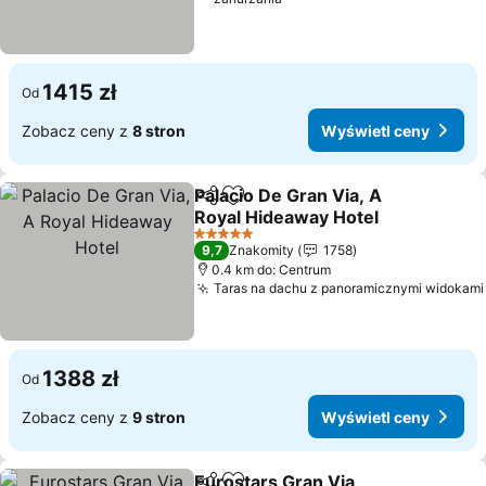
1415 zł
Od
Zobacz ceny z
8 stron
Wyświetl ceny
Palacio De Gran Via, A
Udostępnij
Dodaj do ulubionych
Royal Hideaway Hotel
Wyświetl ceny
5 Kategoria
9,7
Znakomity
1758
0.4 km do: Centrum
Taras na dachu z panoramicznymi widokami
1388 zł
Od
Zobacz ceny z
9 stron
Wyświetl ceny
Eurostars Gran Via