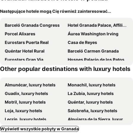
Następujące hotele mogą Cię również zainteresować...
Barceló Granada Congress
Hotel Granada Palace, Affiliated by Meliá
Porcel Alixares
Áurea Washington Irving
Eurostars Puerta Real
Casa de Reyes
Quéntar Hotel Rural
Barceló Carmen Granada
Eurostars Gran Via
Hospes Palacio de los Patos
Other popular destinations with luxury hotels
Gran Hotel Claridge Granada
Hotel Anacapri
Hotel Parraga Siete
Hotel Boutique Cortijo Landete - SOLO ADULTOS
Almunécar, luxury hotels
Monachil, luxury hotels
Hotel El Balcón de las Nieves
Guadix, luxury hotels
La Zubia, luxury hotels
Motril, luxury hotels
Quéntar, luxury hotels
Loja, luxury hotels
Salobreña, luxury hotels
Lecrín, luxury hotels
Alpujarra de la Sierra, luxury hotels
Alcalá la Real, luxury hotels
Atarfe, luxury hotels
Wyświetl wszystkie pobyty w Granada