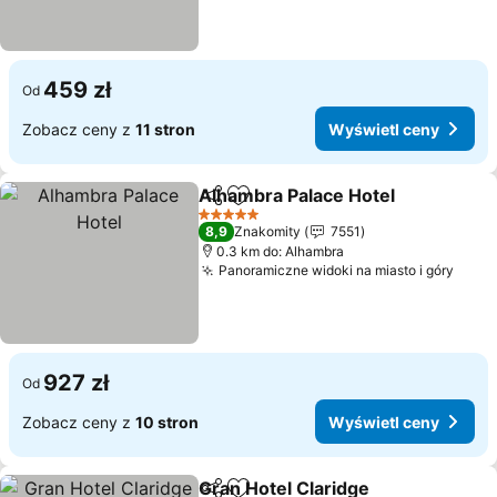
459 zł
Od
Zobacz ceny z
11 stron
Wyświetl ceny
Alhambra Palace Hotel
Udostępnij
Dodaj do ulubionych
Wyś
5 Kategoria
8,9
Znakomity
7551
0.3 km do: Alhambra
Panoramiczne widoki na miasto i góry
Wyśw
927 zł
Od
Zobacz ceny z
10 stron
Wyświetl ceny
Gran Hotel Claridge