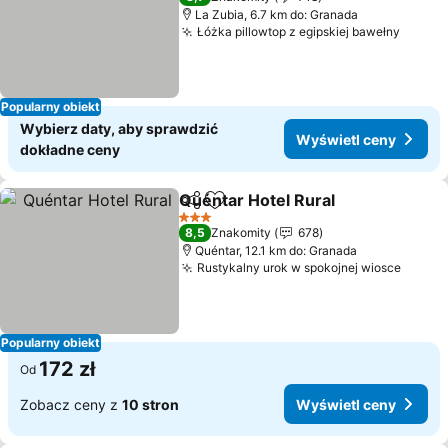
La Zubia, 6.7 km do: Granada
Łóżka pillowtop z egipskiej bawełny
Wyświ
Popularny obiekt
Wybierz daty, aby sprawdzić
Wyświetl ceny
dokładne ceny
Quéntar Hotel Rural
Udostępnij
Dodaj do ulubionych
Wyświ
3 Kategoria
8,5
Znakomity
678
Quéntar, 12.1 km do: Granada
Rustykalny urok w spokojnej wiosce
Wyświ
Popularny obiekt
172 zł
Od
Zobacz ceny z
10 stron
Wyświetl ceny