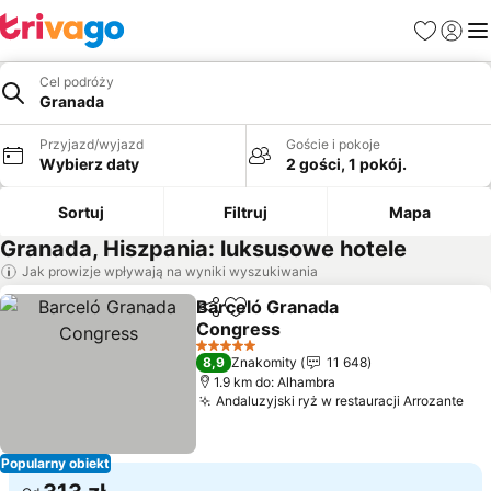
Ulubione
Zaloguj
Me
Cel podróży
Granada
Przyjazd/wyjazd
Goście i pokoje
Wybierz daty
2 gości, 1 pokój.
Sortuj
Filtruj
Mapa
Granada, Hiszpania: luksusowe hotele
Jak prowizje wpływają na wyniki wyszukiwania
Barceló Granada
Udostępnij
Dodaj do ulubionych
Congress
Wyświetl ceny
5 Kategoria
8,9
Znakomity
11 648
1.9 km do: Alhambra
Andaluzyjski ryż w restauracji Arrozante
Wyś
Popularny obiekt