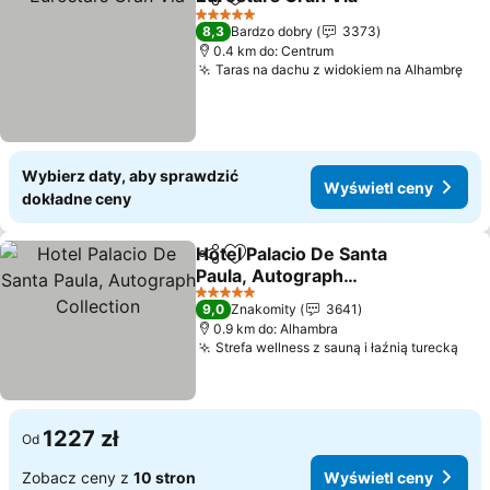
Udostępnij
Dodaj do ulubionych
Wyświe
5 Kategoria
8,3
Bardzo dobry
3373
0.4 km do: Centrum
Taras na dachu z widokiem na Alhambrę
Wyś
Wybierz daty, aby sprawdzić
Wyświetl ceny
dokładne ceny
Hotel Palacio De Santa
Udostępnij
Dodaj do ulubionych
Paula, Autograph
Collection
Wyświetl ceny
5 Kategoria
9,0
Znakomity
3641
0.9 km do: Alhambra
Strefa wellness z sauną i łaźnią turecką
Wyś
1227 zł
Od
Zobacz ceny z
10 stron
Wyświetl ceny