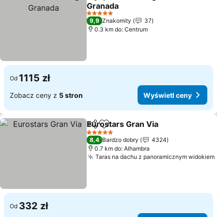
Udostępnij
Dodaj do ulubionych
Granada
Wyświetl ceny
5 Kategoria
9,9
Znakomity
37
0.3 km do: Centrum
1115 zł
Od
Zobacz ceny z
5 stron
Wyświetl ceny
Eurostars Gran Via
Udostępnij
Dodaj do ulubionych
Wyświe
5 Kategoria
8,4
Bardzo dobry
4324
0.7 km do: Alhambra
Taras na dachu z panoramicznym widokiem
332 zł
Od