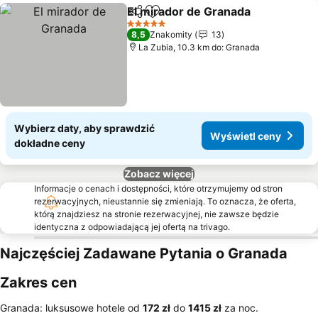
El mirador de Granada
Udostępnij
Dodaj do ulubionych
Wyś
5 Kategoria
8,5
Znakomity
13
La Zubia, 10.3 km do: Granada
Wybierz daty, aby sprawdzić
Wyświetl ceny
dokładne ceny
Zobacz więcej
Informacje o cenach i dostępności, które otrzymujemy od stron
rezerwacyjnych, nieustannie się zmieniają. To oznacza, że oferta,
którą znajdziesz na stronie rezerwacyjnej, nie zawsze będzie
identyczna z odpowiadającą jej ofertą na trivago.
Najczęściej Zadawane Pytania o Granada
Zakres cen
Granada: luksusowe hotele od
‎172 zł
do
‎1415 zł
za noc.