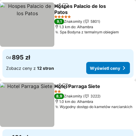
Hospes Palacio de los
Udostępnij
Dodaj do ulubionych
Patos
Wyświetl ceny
5 Kategoria
9,1
Znakomity
5801
1.3 km do: Alhambra
Spa Bodyna z termalnym obiegiem
Wyświe
895 zł
Od
Zobacz ceny z
12 stron
Wyświetl ceny
Hotel Parraga Siete
Udostępnij
Dodaj do ulubionych
Wyświe
2 Kategoria
8,9
Znakomity
3222
1.0 km do: Alhambra
Wygodny dostęp do karnetów narciarskich
W