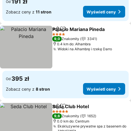
191 zł
Od
Zobacz ceny z
11 stron
Wyświetl ceny
Palacio Mariana Pineda
Udostępnij
Dodaj do ulubionych
Wyś
4 Kategoria
9,0
Znakomity
3341
0.4 km do: Alhambra
Widoki na Alhambrę i rzekę Darro
Wyświet
395 zł
Od
Zobacz ceny z
8 stron
Wyświetl ceny
Seda Club Hotel
Udostępnij
Dodaj do ulubionych
Wyświetl 
5 Kategoria
9,6
Znakomity
1652
0.0 km do: Centrum
Ekskluzywne prywatne spa z basenem do
zanurzania