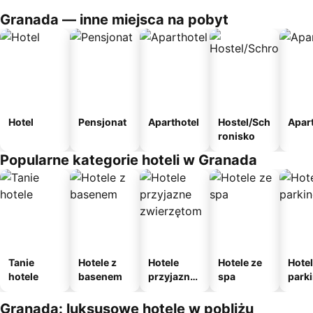
Granada — inne miejsca na pobyt
Hotel
Pensjonat
Aparthotel
Hostel/Sch
Apar
ronisko
Popularne kategorie hoteli w Granada
Tanie
Hotele z
Hotele
Hotele ze
Hotel
hotele
basenem
przyjazne
spa
park
zwierzęto
m
m
Granada: luksusowe hotele w pobliżu