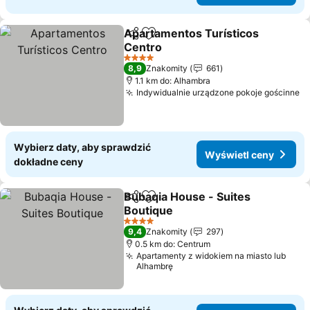
Apartamentos Turísticos
Udostępnij
Dodaj do ulubionych
Centro
Wyświetl ceny
4 Kategoria
8,9
Znakomity
661
1.1 km do: Alhambra
Indywidualnie urządzone pokoje gościnne
W
Wybierz daty, aby sprawdzić
Wyświetl ceny
dokładne ceny
Bubaqia House - Suites
Udostępnij
Dodaj do ulubionych
Boutique
Wyświetl ceny
4 Kategoria
9,4
Znakomity
297
0.5 km do: Centrum
Apartamenty z widokiem na miasto lub
Alhambrę