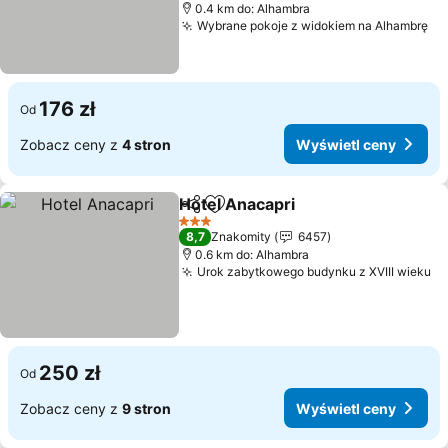
0.4 km do: Alhambra
Wybrane pokoje z widokiem na Alhambrę
Wy
176 zł
Od
Zobacz ceny z
4 stron
Wyświetl ceny
Hotel Anacapri
Udostępnij
Dodaj do ulubionych
Wyświetl c
3 Kategoria
8,7
Znakomity
6457
0.6 km do: Alhambra
Urok zabytkowego budynku z XVIII wieku
Wy
250 zł
Od
Zobacz ceny z
9 stron
Wyświetl ceny