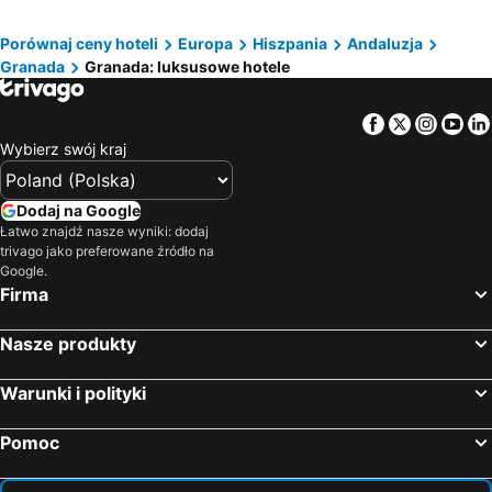
Benalúa, luxury hotels
Ogíjares, luxury hotels
Porównaj ceny hoteli
Europa
Hiszpania
Andaluzja
Trevélez, luxury hotels
Vegas del Genil, luxury hotels
Granada
Granada: luksusowe hotele
Santa Fe, luxury hotels
Alhendín, luxury hotels
Illora, luxury hotels
Alhama de Granada, luxury hotels
Facebook
Twitter
Insta
Yo
Wybierz swój kraj
Dodaj na Google
Łatwo znajdź nasze wyniki: dodaj
trivago jako preferowane źródło na
Google.
Firma
Nasze produkty
Warunki i polityki
Pomoc