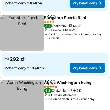
Zobacz ceny z
8 stron
Wyświetl ceny
Eurostars Puerta Real
Udostępnij
Dodaj do ulubionych
Wyśw
4 Kategoria
8,8
Znakomity
5594
1.0 km do: Alhambra
Centrum odnowy biologicznej z sauną i
siłownią
292 zł
Od
Zobacz ceny z
10 stron
Wyświetl ceny
Áurea Washington Irving
Udostępnij
Dodaj do ulubionych
W
5 Kategoria
9,2
Znakomity
6471
0.4 km do: Alhambra
Basen na dachu i taras słoneczny
Wyświet