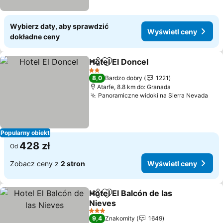
Wybierz daty, aby sprawdzić
Wyświetl ceny
dokładne ceny
Hotel El Doncel
Udostępnij
Dodaj do ulubionych
Wyświetl c
2 Kategoria
8,0
Bardzo dobry
1221
Atarfe, 8.8 km do: Granada
Panoramiczne widoki na Sierra Nevada
Wyś
Popularny obiekt
428 zł
Od
Zobacz ceny z
2 stron
Wyświetl ceny
Hotel El Balcón de las
Udostępnij
Dodaj do ulubionych
Nieves
Wyświetl ceny
3 Kategoria
9,4
Znakomity
1649