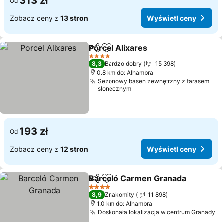
313 zł
Od
Zobacz ceny z
13 stron
Wyświetl ceny
Porcel Alixares
Udostępnij
Dodaj do ulubionych
Wyświetl c
4 Kategoria
8,3
Bardzo dobry
15 398
0.8 km do: Alhambra
Sezonowy basen zewnętrzny z tarasem
słonecznym
193 zł
Od
Zobacz ceny z
12 stron
Wyświetl ceny
Barceló Carmen Granada
Udostępnij
Dodaj do ulubionych
W
4 Kategoria
8,9
Znakomity
11 898
1.0 km do: Alhambra
Doskonała lokalizacja w centrum Granady
W