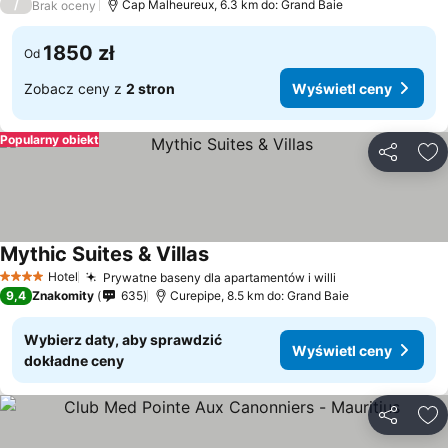
/
Cap Malheureux, 6.3 km do: Grand Baie
Brak oceny
1850 zł
Od
Zobacz ceny z
2 stron
Wyświetl ceny
Popularny obiekt
Udostępni
Do
Mythic Suites & Villas
Hotel
Prywatne baseny dla apartamentów i willi
4 Kategoria
9,4
Znakomity
635
Curepipe, 8.5 km do: Grand Baie
Wybierz daty, aby sprawdzić
Wyświetl ceny
dokładne ceny
Udostępni
Do