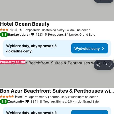
Udostępni
Do
Hotel Ocean Beauty
Hotel
Bezpośredni dostęp do plaży i widoki na ocean
3 Kategoria
8,3
Bardzo dobry
453
Pereybere, 3.1 km do: Grand Baie
Wybierz daty, aby sprawdzić
Wyświetl ceny
dokładne ceny
Popularny obiekt
Udostępni
Do
Bon Azur Beachfront Suites & Penthouses with LOV
Hotel
Apartamenty i penthouse'y z widokiem na ocean
5 Kategoria
8,9
Znakomity
884
Trou aux Biches, 6.0 km do: Grand Baie
Wybierz daty, aby sprawdzić