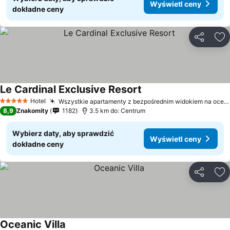
Wyświetl ceny
dokładne ceny
Udostępni
Do
Le Cardinal Exclusive Resort
Hotel
Wszystkie apartamenty z bezpośrednim widokiem na ocean
5 Kategoria
8,9
Znakomity
1182
3.5 km do: Centrum
Wybierz daty, aby sprawdzić
Wyświetl ceny
dokładne ceny
Udostępni
Do
Oceanic Villa