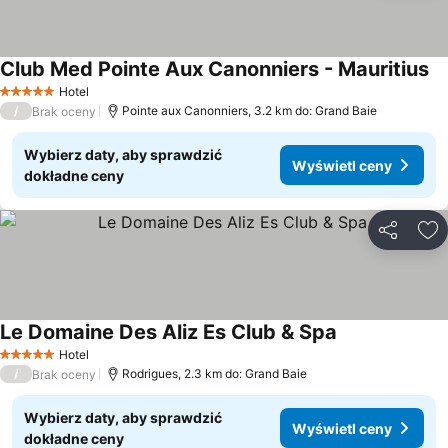
Club Med Pointe Aux Canonniers - Mauritius
Hotel
5 Kategoria
/
Pointe aux Canonniers, 3.2 km do: Grand Baie
Brak oceny
Wybierz daty, aby sprawdzić
Wyświetl ceny
dokładne ceny
Udostępni
Do
Le Domaine Des Aliz Es Club & Spa
Hotel
5 Kategoria
/
Rodrigues, 2.3 km do: Grand Baie
Brak oceny
Wybierz daty, aby sprawdzić
Wyświetl ceny
dokładne ceny