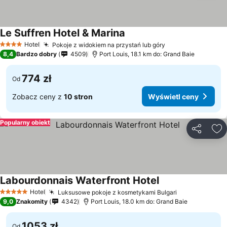
Le Suffren Hotel & Marina
Hotel
Pokoje z widokiem na przystań lub góry
4 Kategoria
8,4
Bardzo dobry
4509
Port Louis, 18.1 km do: Grand Baie
774 zł
Od
Zobacz ceny z
10 stron
Wyświetl ceny
Popularny obiekt
Udostępni
Do
Labourdonnais Waterfront Hotel
Hotel
Luksusowe pokoje z kosmetykami Bulgari
5 Kategoria
9,0
Znakomity
4342
Port Louis, 18.0 km do: Grand Baie
1053 zł
Od