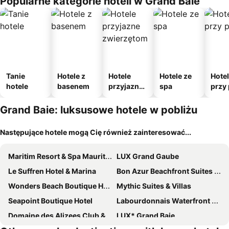
Popularne kategorie hoteli w Grand Baie
Tanie
Hotele z
Hotele
Hotele ze
Hote
hotele
basenem
przyjazne
spa
przy 
zwierzęto
m
Grand Baie: luksusowe hotele w pobliżu
Następujące hotele mogą Cię również zainteresować...
Maritim Resort & Spa Mauritius
LUX Grand Gaube
Le Suffren Hotel & Marina
Bon Azur Beachfront Suites & Penthouses with LOV
Wonders Beach Boutique Hotel
Mythic Suites & Villas
Seapoint Boutique Hotel
Labourdonnais Waterfront Hotel
Domaine des Alizees Club & Spa
LUX* Grand Baie