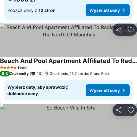
Zobacz ceny z
12 stron
Wyświetl ceny
Udostępni
Do
Beach And Pool Apartment Affiliated To Radisson Blu In The North Of Mauritius
Hotel
5 Kategoria
9,3
Znakomity
10
Goodlands, 15.7 km do: Grand Baie
Wybierz daty, aby sprawdzić
Wyświetl ceny
dokładne ceny
Udostępni
Do