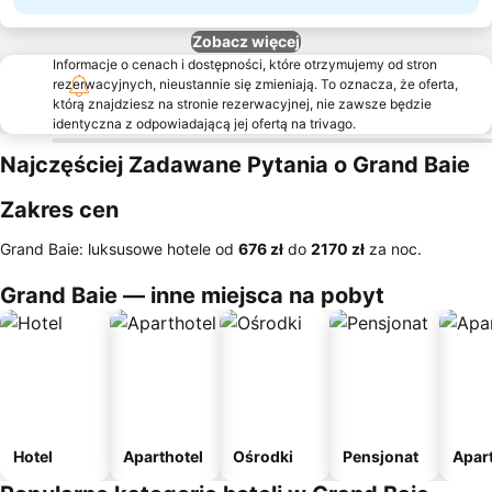
Zobacz więcej
Informacje o cenach i dostępności, które otrzymujemy od stron
rezerwacyjnych, nieustannie się zmieniają. To oznacza, że oferta,
którą znajdziesz na stronie rezerwacyjnej, nie zawsze będzie
identyczna z odpowiadającą jej ofertą na trivago.
Najczęściej Zadawane Pytania o Grand Baie
Zakres cen
Grand Baie: luksusowe hotele od
‎676 zł
do
‎2170 zł
za noc.
Grand Baie — inne miejsca na pobyt
Hotel
Aparthotel
Ośrodki
Pensjonat
Apar