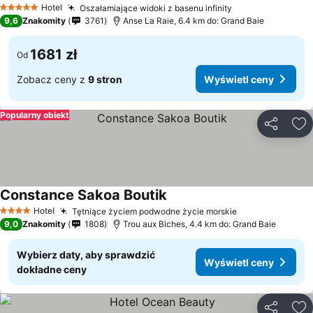
Hotel
Oszałamiające widoki z basenu infinity
5 Kategoria
9,6
Znakomity
3761
Anse La Raie, 6.4 km do: Grand Baie
1681 zł
Od
Zobacz ceny z
9 stron
Wyświetl ceny
Popularny obiekt
Udostępni
Do
Constance Sakoa Boutik
Hotel
Tętniące życiem podwodne życie morskie
4 Kategoria
9,0
Znakomity
1808
Trou aux Biches, 4.4 km do: Grand Baie
Wybierz daty, aby sprawdzić
Wyświetl ceny
dokładne ceny