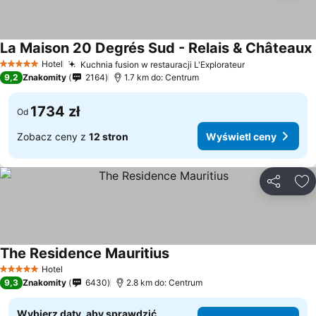
La Maison 20 Degrés Sud - Relais & Châteaux
Hotel
Kuchnia fusion w restauracji L'Explorateur
5 Kategoria
9,2
Znakomity
2164
1.7 km do: Centrum
1734 zł
Od
Zobacz ceny z
12 stron
Wyświetl ceny
Udostępni
Do
The Residence Mauritius
Hotel
5 Kategoria
9,3
Znakomity
6430
2.8 km do: Centrum
Wybierz daty, aby sprawdzić