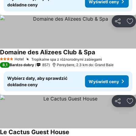
Wyświetl ceny
dokładne ceny
Udostępni
Do
Domaine des Alizees Club & Spa
Hotel
Tropikalne spa z różnorodnymi zabiegami
4 Kategoria
8,1
Bardzo dobry
857
Pereybere, 2.3 km do: Grand Baie
Wybierz daty, aby sprawdzić
Wyświetl ceny
dokładne ceny
Udostępni
Do
Le Cactus Guest House