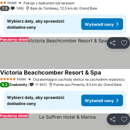
Hotel
Pokoje z balkonem lub tarasem
2 Kategoria
7,3
146
Baie du Tombeau, 12.5 km do: Grand Baie
Wybierz daty, aby sprawdzić
Wyświetl ceny
dokładne ceny
Popularny obiekt
Udostępni
Do
Victoria Beachcomber Resort & Spa
Hotel
Oszałamiające zachody słońca na zachodnim wybrzeżu
5 Kategoria
9,2
Znakomity
11 941
Pointe aux Piments, 9.5 km do: Grand Baie
Wybierz daty, aby sprawdzić
Wyświetl ceny
dokładne ceny
Popularny obiekt
Udostępni
Do