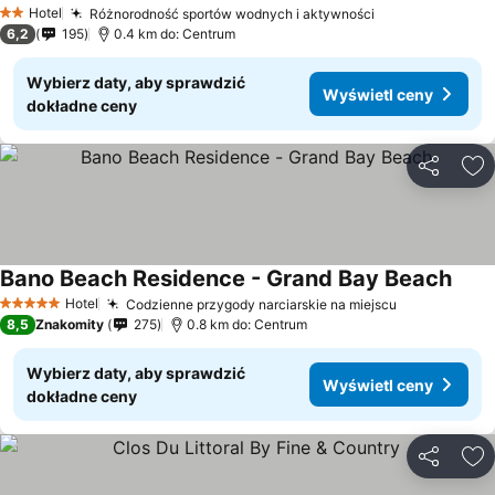
Hotel
Różnorodność sportów wodnych i aktywności
2 Kategoria
6,2
195
0.4 km do: Centrum
Wybierz daty, aby sprawdzić
Wyświetl ceny
dokładne ceny
Udostępni
Do
Bano Beach Residence - Grand Bay Beach
Hotel
Codzienne przygody narciarskie na miejscu
5 Kategoria
8,5
Znakomity
275
0.8 km do: Centrum
Wybierz daty, aby sprawdzić
Wyświetl ceny
dokładne ceny
Udostępni
Do