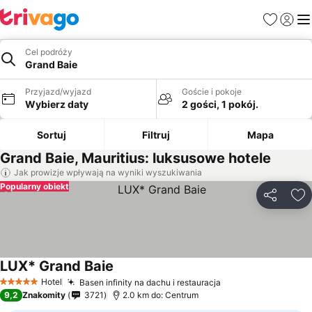
Ulubione
Zaloguj
Me
Cel podróży
Grand Baie
Przyjazd/wyjazd
Goście i pokoje
Wybierz daty
2 gości, 1 pokój.
Sortuj
Filtruj
Mapa
Grand Baie, Mauritius: luksusowe hotele
Jak prowizje wpływają na wyniki wyszukiwania
Popularny obiekt
Udostępni
Do
LUX* Grand Baie
Hotel
Basen infinity na dachu i restauracja
5 Kategoria
9,2
Znakomity
3721
2.0 km do: Centrum