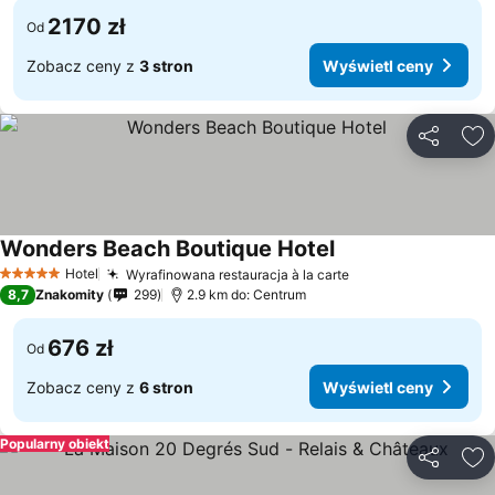
2170 zł
Od
Zobacz ceny z
3 stron
Wyświetl ceny
Udostępni
Do
Wonders Beach Boutique Hotel
Hotel
Wyrafinowana restauracja à la carte
5 Kategoria
8,7
Znakomity
299
2.9 km do: Centrum
676 zł
Od
Zobacz ceny z
6 stron
Wyświetl ceny
Popularny obiekt
Udostępni
Do