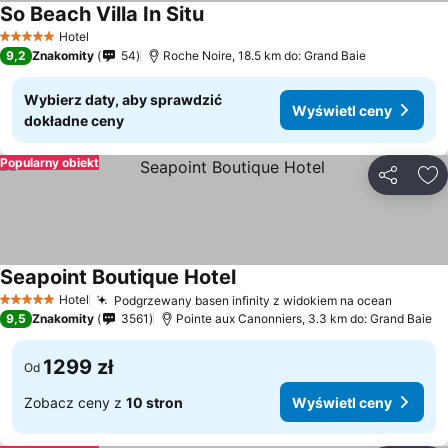
So Beach Villa In Situ
Hotel
5 Kategoria
9,2
Znakomity
54
Roche Noire, 18.5 km do: Grand Baie
Wybierz daty, aby sprawdzić
Wyświetl ceny
dokładne ceny
Popularny obiekt
Udostępni
Do
Seapoint Boutique Hotel
Hotel
Podgrzewany basen infinity z widokiem na ocean
5 Kategoria
9,5
Znakomity
3561
Pointe aux Canonniers, 3.3 km do: Grand Baie
1299 zł
Od
Zobacz ceny z
10 stron
Wyświetl ceny