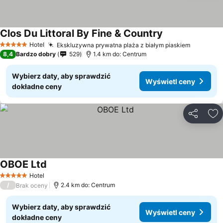
Clos Du Littoral By Fine & Country
Hotel
Ekskluzywna prywatna plaża z białym piaskiem
5 Kategoria
8,4
Bardzo dobry
529
1.4 km do: Centrum
Wybierz daty, aby sprawdzić
Wyświetl ceny
dokładne ceny
Udostępni
Do
OBOE Ltd
Hotel
5 Kategoria
/
2.4 km do: Centrum
Brak oceny
Wybierz daty, aby sprawdzić
Wyświetl ceny
dokładne ceny