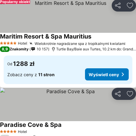
Popularny obiekt
Udostępni
Do
Maritim Resort & Spa Mauritius
Hotel
Wielokrotnie nagradzane spa z tropikalnymi kwiatami
5 Kategoria
8,9
Znakomity
10 157
Turtle Bay/Baie aux Turtes, 10.2 km do: Grand Baie
1288 zł
Od
Zobacz ceny z
11 stron
Wyświetl ceny
Udostępni
Do
Paradise Cove & Spa
Hotel
5 Kategoria