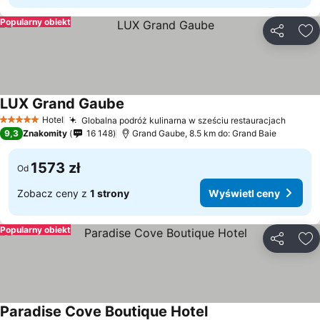
Popularny obiekt
Udostępni
Do
LUX Grand Gaube
Hotel
Globalna podróż kulinarna w sześciu restauracjach
5 Kategoria
9,3
Znakomity
16 148
Grand Gaube, 8.5 km do: Grand Baie
1573 zł
Od
Zobacz ceny z
1 strony
Wyświetl ceny
Popularny obiekt
Udostępni
Do
Paradise Cove Boutique Hotel